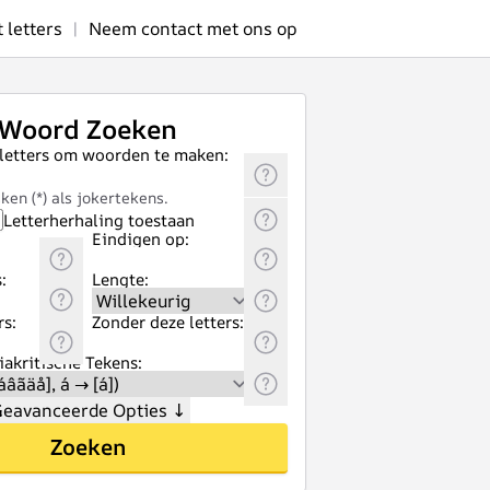
letters
|
Neem contact met ons op
Woord Zoeken
 letters om woorden te maken:
ken (*) als jokertekens.
Letterherhaling toestaan
Eindigen op:
:
Lengte:
rs:
Zonder deze letters:
akritische Tekens:
eavanceerde Opties
↓
Zoeken