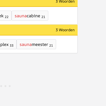
3 Woorden
ek
sauna
cabine
22
21
3 Woorden
plex
sauna
meester
33
21