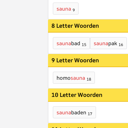
sauna
9
8 Letter Woorden
sauna
bad
sauna
pak
15
16
9 Letter Woorden
homo
sauna
18
10 Letter Woorden
sauna
baden
17