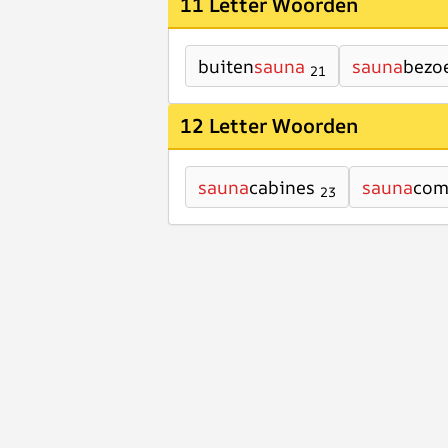
11 Letter Woorden
buiten
sauna
sauna
bezo
21
12 Letter Woorden
sauna
cabines
sauna
com
23