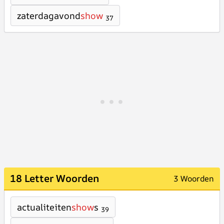
zaterdagavond
show
37
18 Letter Woorden
3 Woorden
actualiteiten
show
s
39