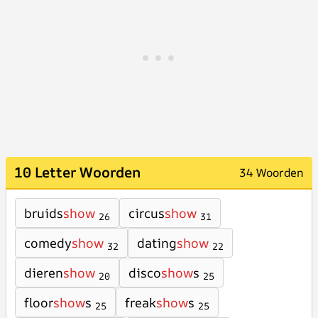
10 Letter Woorden
34 Woorden
bruids
show
circus
show
26
31
comedy
show
dating
show
32
22
dieren
show
disco
show
s
20
25
floor
show
s
freak
show
s
25
25