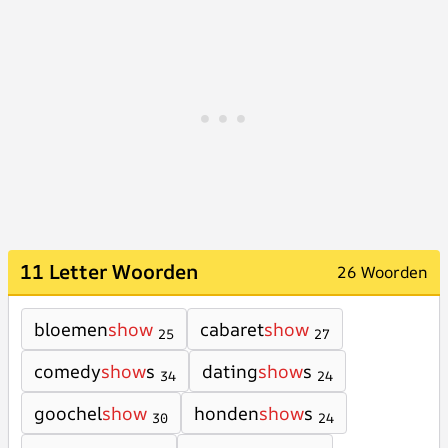
11 Letter Woorden
26 Woorden
bloemen
show
cabaret
show
25
27
comedy
show
s
dating
show
s
34
24
goochel
show
honden
show
s
30
24