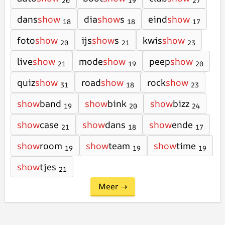
20
19
27
dans
show
dia
show
s
eind
show
18
18
17
foto
show
ijs
show
s
kwis
show
20
21
23
live
show
mode
show
peep
show
21
19
20
quiz
show
road
show
rock
show
31
18
23
show
band
show
bink
show
bizz
19
20
24
show
case
show
dans
show
ende
21
18
17
show
room
show
team
show
time
19
19
19
show
tjes
21
Meer →