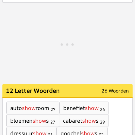
12 Letter Woorden
26 Woorden
auto
show
room
benefiet
show
27
26
bloemen
show
s
cabaret
show
s
27
29
dressuur
show
goochel
show
s
31
32