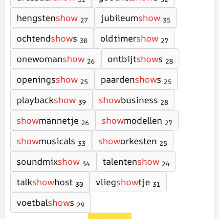
hengsten
show
jubileum
show
27
35
ochtend
show
s
oldtimer
show
30
27
onewoman
show
ontbijt
show
s
26
28
openings
show
paarden
show
s
25
25
playback
show
show
business
39
28
show
mannetje
show
modellen
26
27
show
musicals
show
orkesten
33
25
soundmix
show
talenten
show
34
24
talk
show
host
vlieg
show
tje
30
31
voetbal
show
s
29