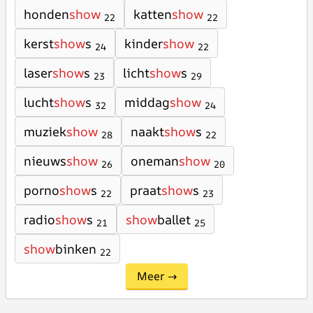
honden
show
katten
show
22
22
kerst
show
s
kinder
show
24
22
laser
show
s
licht
show
s
23
29
lucht
show
s
middag
show
32
24
muziek
show
naakt
show
s
28
22
nieuws
show
oneman
show
26
20
porno
show
s
praat
show
s
22
23
radio
show
s
show
ballet
21
25
show
binken
22
Meer →