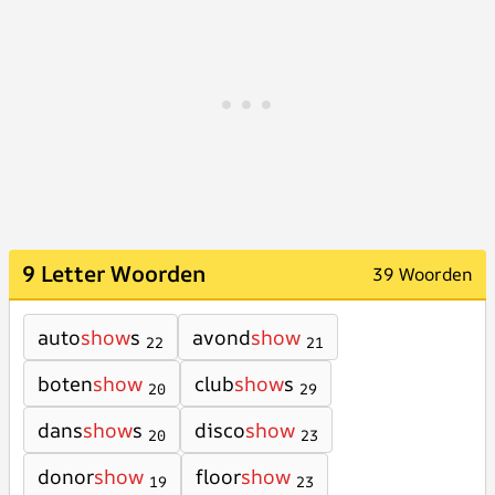
9 Letter Woorden
39 Woorden
auto
show
s
avond
show
22
21
boten
show
club
show
s
20
29
dans
show
s
disco
show
20
23
donor
show
floor
show
19
23