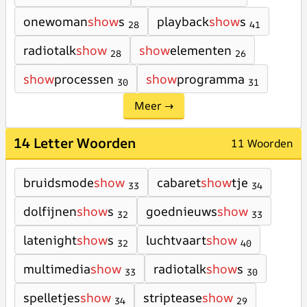
onewoman
show
s
playback
show
s
28
41
radiotalk
show
show
elementen
28
26
show
processen
show
programma
30
31
Meer →
14 Letter Woorden
11 Woorden
bruidsmode
show
cabaret
show
tje
33
34
dolfijnen
show
s
goednieuws
show
32
33
latenight
show
s
luchtvaart
show
32
40
multimedia
show
radiotalk
show
s
33
30
spelletjes
show
striptease
show
34
29