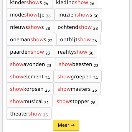
kinder
show
s
kleding
show
24
26
mode
show
tje
muziek
show
s
26
30
nieuws
show
s
ochtend
show
28
28
oneman
show
s
ontbijt
show
22
26
paarden
show
reality
show
23
30
show
avonden
show
beesten
23
23
show
element
show
groepen
24
24
show
korpsen
show
masters
25
25
show
musical
show
stopper
31
26
theater
show
25
Meer →