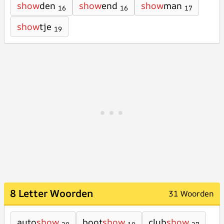
show
den
show
end
show
man
16
16
17
show
tje
19
8 Letter Woorden
31 Woorden
auto
show
boot
show
club
show