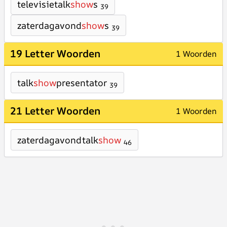
televisietalk
show
s
39
zaterdagavond
show
s
39
19 Letter Woorden
1 Woorden
talk
show
presentator
39
21 Letter Woorden
1 Woorden
zaterdagavondtalk
show
46