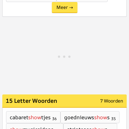
Meer →
15 Letter Woorden
7 Woorden
cabaret
show
tjes
goednieuws
show
s
36
35