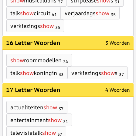
show
musicaldans
striptease
show
s
37
31
talk
show
circuit
verjaardags
show
41
35
verkiezings
show
35
16 Letter Woorden
3 Woorden
show
roommodellen
34
talk
show
koningin
verkiezings
show
s
33
37
17 Letter Woorden
4 Woorden
actualiteiten
show
37
entertainment
show
31
televisietalk
show
37