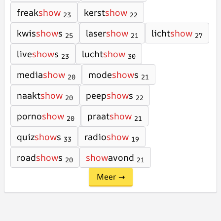
freak
show
kerst
show
23
22
kwis
show
s
laser
show
licht
show
25
21
27
live
show
s
lucht
show
23
30
media
show
mode
show
s
20
21
naakt
show
peep
show
s
20
22
porno
show
praat
show
20
21
quiz
show
s
radio
show
33
19
road
show
s
show
avond
20
21
Meer →