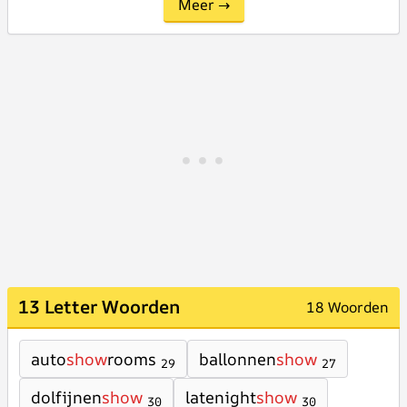
Meer →
13 Letter Woorden
18 Woorden
auto
show
rooms
ballonnen
show
29
27
dolfijnen
show
latenight
show
30
30