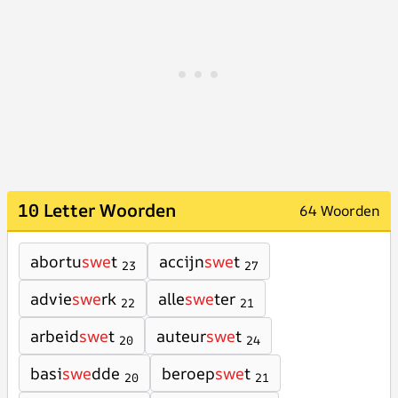
10 Letter Woorden
64 Woorden
abortu
swe
t
accijn
swe
t
23
27
advie
swe
rk
alle
swe
ter
22
21
arbeid
swe
t
auteur
swe
t
20
24
basi
swe
dde
beroep
swe
t
20
21