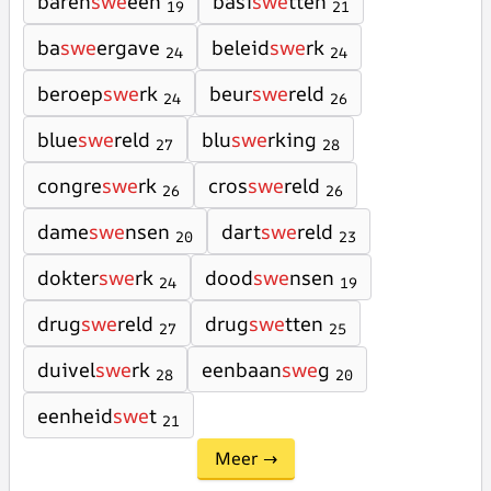
baren
swe
eën
basi
swe
tten
19
21
ba
swe
ergave
beleid
swe
rk
24
24
beroep
swe
rk
beur
swe
reld
24
26
blue
swe
reld
blu
swe
rking
27
28
congre
swe
rk
cros
swe
reld
26
26
dame
swe
nsen
dart
swe
reld
20
23
dokter
swe
rk
dood
swe
nsen
24
19
drug
swe
reld
drug
swe
tten
27
25
duivel
swe
rk
eenbaan
swe
g
28
20
eenheid
swe
t
21
Meer →