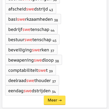
afscheid
swe
dstrijd
43
basi
swe
rkzaamheden
38
bedrijf
swe
tenschap
44
bestuur
swe
tenschap
45
beveiliging
swe
rken
37
bewapening
swe
dloop
38
comptabiliteit
swe
t
39
deelraad
swe
thouder
37
eendag
swe
dstrijden
34
Meer →