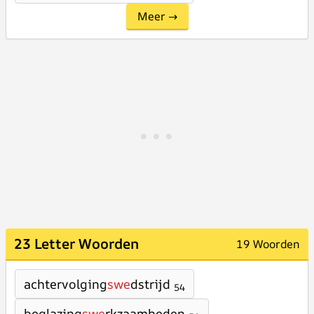
Meer →
23 Letter Woorden
19 Woorden
achtervolging
swe
dstrijd
54
beglazing
swe
rkzaamheden