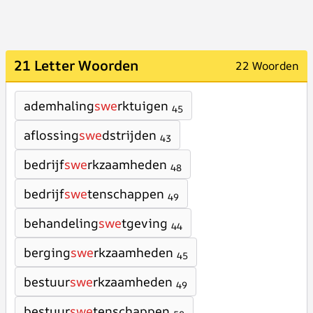
21 Letter Woorden
22 Woorden
ademhaling
swe
rktuigen
45
aflossing
swe
dstrijden
43
bedrijf
swe
rkzaamheden
48
bedrijf
swe
tenschappen
49
behandeling
swe
tgeving
44
berging
swe
rkzaamheden
45
bestuur
swe
rkzaamheden
49
bestuur
swe
tenschappen