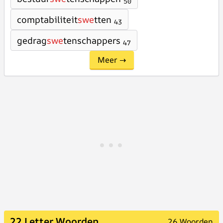
50
comptabiliteit
swe
tten
43
gedrag
swe
tenschappers
47
Meer →
22 Letter Woorden
26 Woorden