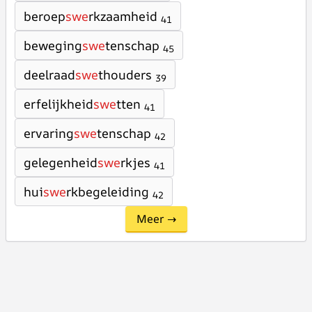
beroep
swe
rkzaamheid
41
beweging
swe
tenschap
45
deelraad
swe
thouders
39
erfelijkheid
swe
tten
41
ervaring
swe
tenschap
42
gelegenheid
swe
rkjes
41
hui
swe
rkbegeleiding
42
Meer →