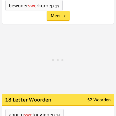
bewoner
swe
rkgroep
37
Meer →
18 Letter Woorden
52 Woorden
abortu
swe
tgevingen
38