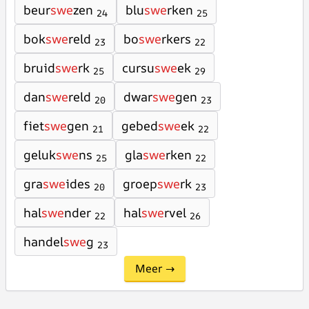
beur
swe
zen
blu
swe
rken
24
25
bok
swe
reld
bo
swe
rkers
23
22
bruid
swe
rk
cursu
swe
ek
25
29
dan
swe
reld
dwar
swe
gen
20
23
fiet
swe
gen
gebed
swe
ek
21
22
geluk
swe
ns
gla
swe
rken
25
22
gra
swe
ides
groep
swe
rk
20
23
hal
swe
nder
hal
swe
rvel
22
26
handel
swe
g
23
Meer →