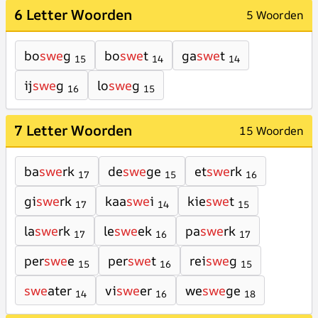
6 Letter Woorden
5 Woorden
bo
swe
g
bo
swe
t
ga
swe
t
15
14
14
ij
swe
g
lo
swe
g
16
15
7 Letter Woorden
15 Woorden
ba
swe
rk
de
swe
ge
et
swe
rk
17
15
16
gi
swe
rk
kaa
swe
i
kie
swe
t
17
14
15
la
swe
rk
le
swe
ek
pa
swe
rk
17
16
17
per
swe
e
per
swe
t
rei
swe
g
15
16
15
swe
ater
vi
swe
er
we
swe
ge
14
16
18