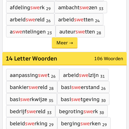
afdeling
swe
rk
ambacht
swe
zen
29
33
arbeid
swe
reld
arbeid
swe
tten
26
24
a
swe
ntelingen
auteur
swe
tten
23
28
Meer →
14 Letter Woorden
106 Woorden
aanpassing
swe
t
arbeid
swe
lzijn
26
31
bankier
swe
reld
basi
swe
erstand
28
26
basi
swe
rkwijze
basi
swe
tgeving
35
30
bedrijf
swe
reld
begroting
swe
rk
33
30
beleid
swe
rking
berging
swe
rken
29
29