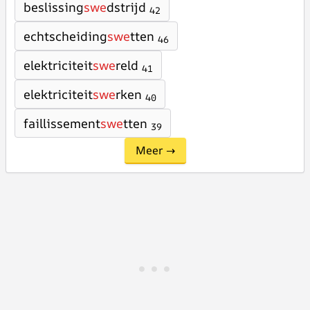
beslissing
swe
dstrijd
42
echtscheiding
swe
tten
46
elektriciteit
swe
reld
41
elektriciteit
swe
rken
40
faillissement
swe
tten
39
Meer →