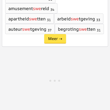
amusement
swe
reld
34
apartheid
swe
tten
arbeid
swe
tgeving
31
33
auteur
swe
tgeving
begroting
swe
tten
37
31
Meer →