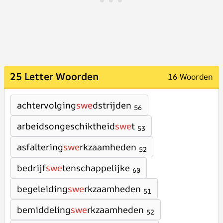
25 Letter Woorden
16 Woorden
achtervolging
swe
dstrijden
56
arbeidsongeschiktheid
swe
t
53
asfaltering
swe
rkzaamheden
52
bedrijf
swe
tenschappelijke
60
begeleiding
swe
rkzaamheden
51
bemiddeling
swe
rkzaamheden
52