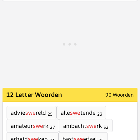
12 Letter Woorden
90 Woorden
advie
swe
reld
alle
swe
tende
25
23
amateur
swe
rk
ambacht
swe
rk
27
32
arbeid
swe
ken
basi
swe
efsel