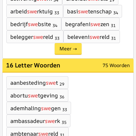
34
29
arbeid
swe
rktuig
basi
swe
tenschap
33
34
bedrijf
swe
bsite
begrafeni
swe
zen
34
31
belegger
swe
reld
beleveni
swe
reld
33
31
Meer →
16 Letter Woorden
75 Woorden
aanbesteding
swe
t
29
abortu
swe
tgeving
36
ademhaling
swe
gen
33
ambassadeur
swe
rk
35
ambtenaar
swe
reld
31