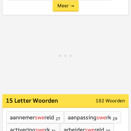
Meer →
15 Letter Woorden
102 Woorden
aannemer
swe
reld
aanpassing
swe
rk
27
29
activering
swe
rk
arbeider
swe
reld