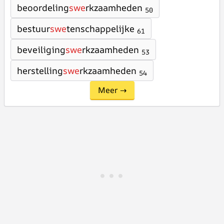
beoordeling
swe
rkzaamheden
50
bestuur
swe
tenschappelijke
61
beveiliging
swe
rkzaamheden
53
herstelling
swe
rkzaamheden
54
Meer →