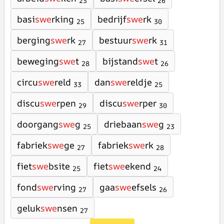
23
26
basi
swe
rking
bedrijf
swe
rk
25
30
berging
swe
rk
bestuur
swe
rk
27
31
beweging
swe
t
bijstand
swe
t
28
26
circu
swe
reld
dan
swe
reldje
33
25
discu
swe
rpen
discu
swe
rper
29
30
doorgang
swe
g
driebaan
swe
g
25
23
fabriek
swe
ge
fabriek
swe
rk
27
28
fiet
swe
bsite
fiet
swe
ekend
25
24
fond
swe
rving
gaa
swe
efsels
27
26
geluk
swe
nsen
27