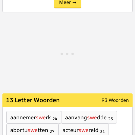
Meer →
13 Letter Woorden
93 Woorden
aannemer
swe
rk
aanvang
swe
dde
24
25
abortu
swe
tten
acteur
swe
reld
27
31