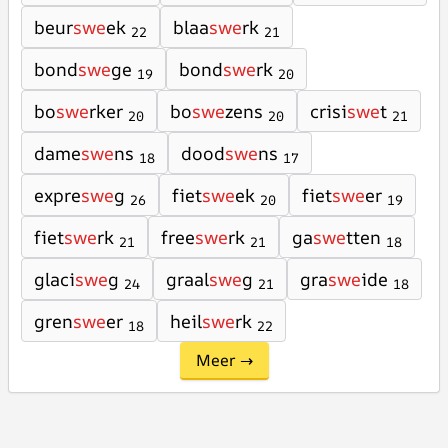
beur
swe
ek
blaa
swe
rk
22
21
bond
swe
ge
bond
swe
rk
19
20
bo
swe
rker
bo
swe
zens
crisi
swe
t
20
20
21
dame
swe
ns
dood
swe
ns
18
17
expre
swe
g
fiet
swe
ek
fiet
swe
er
26
20
19
fiet
swe
rk
free
swe
rk
ga
swe
tten
21
21
18
glaci
swe
g
graal
swe
g
gra
swe
ide
24
21
18
gren
swe
er
heil
swe
rk
18
22
Meer →