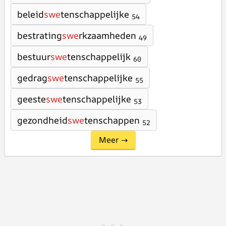
beleid
swe
tenschappelijke
54
bestrating
swe
rkzaamheden
49
bestuur
swe
tenschappelijk
60
gedrag
swe
tenschappelijke
55
geeste
swe
tenschappelijke
53
gezondheid
swe
tenschappen
52
Meer →