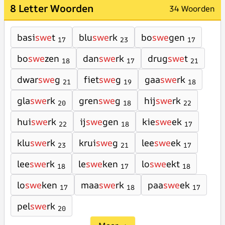
8 Letter Woorden
34 Woorden
basi
swe
t
blu
swe
rk
bo
swe
gen
17
23
17
bo
swe
zen
dan
swe
rk
drug
swe
t
18
17
21
dwar
swe
g
fiet
swe
g
gaa
swe
rk
21
19
18
gla
swe
rk
gren
swe
g
hij
swe
rk
20
18
22
hui
swe
rk
ij
swe
gen
kie
swe
ek
22
18
17
klu
swe
rk
krui
swe
g
lee
swe
ek
23
21
17
lee
swe
rk
le
swe
ken
lo
swe
ekt
18
17
18
lo
swe
ken
maa
swe
rk
paa
swe
ek
17
18
17
pel
swe
rk
20