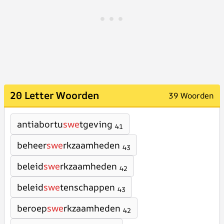
20 Letter Woorden
39 Woorden
antiabortu
swe
tgeving
41
beheer
swe
rkzaamheden
43
beleid
swe
rkzaamheden
42
beleid
swe
tenschappen
43
beroep
swe
rkzaamheden
42