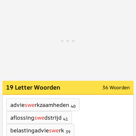
19 Letter Woorden
36 Woorden
advie
swe
rkzaamheden
40
aflossing
swe
dstrijd
41
belastingadvie
swe
rk
39