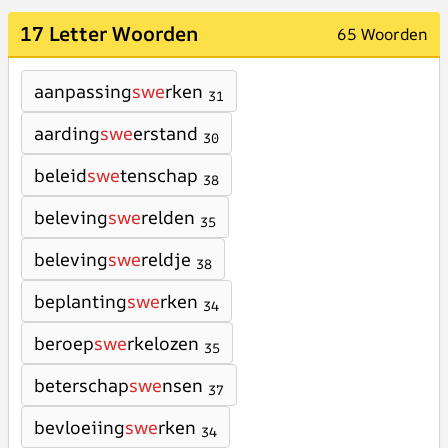
17 Letter Woorden
65 Woorden
aanpassing
swe
rken
31
aarding
swe
erstand
30
beleid
swe
tenschap
38
beleving
swe
relden
35
beleving
swe
reldje
38
beplanting
swe
rken
34
beroep
swe
rkelozen
35
beterschap
swe
nsen
37
bevloeiing
swe
rken
34