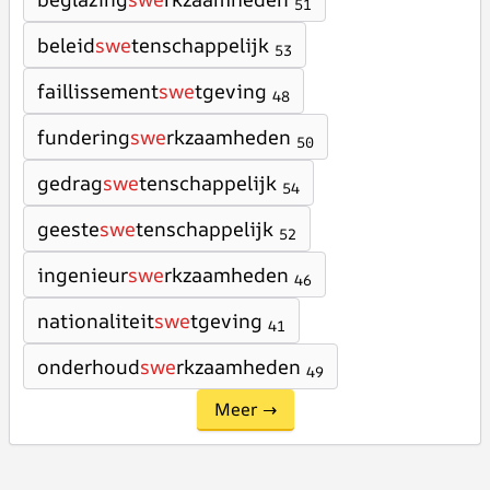
51
beleid
swe
tenschappelijk
53
faillissement
swe
tgeving
48
fundering
swe
rkzaamheden
50
gedrag
swe
tenschappelijk
54
geeste
swe
tenschappelijk
52
ingenieur
swe
rkzaamheden
46
nationaliteit
swe
tgeving
41
onderhoud
swe
rkzaamheden
49
Meer →