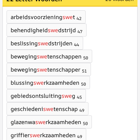
arbeidsvoorziening
swe
t
42
behendigheid
swe
dstrijd
47
beslissing
swe
dstrijden
44
beweging
swe
tenschappen
50
beweging
swe
tenschapper
51
blussing
swe
rkzaamheden
50
gebiedsontsluiting
swe
g
45
geschiedeni
swe
tenschap
49
glazenwa
swe
rkzaamheden
50
griffier
swe
rkzaamheden
49