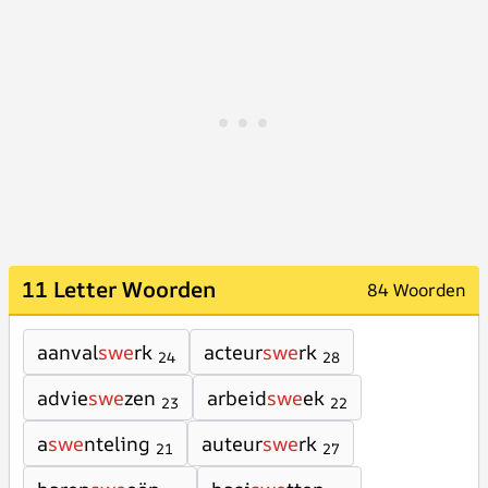
11 Letter Woorden
84 Woorden
aanval
swe
rk
acteur
swe
rk
24
28
advie
swe
zen
arbeid
swe
ek
23
22
a
swe
nteling
auteur
swe
rk
21
27