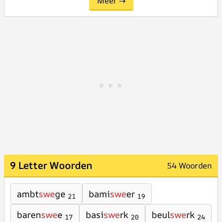
Meer →
9 Letter Woorden
54 Woorden
ambt
swe
ge
bami
swe
er
21
19
baren
swe
e
basi
swe
rk
beul
swe
rk
17
20
24