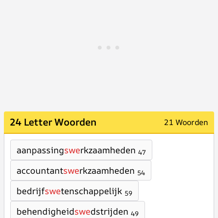
24 Letter Woorden
21 Woorden
aanpassing
swe
rkzaamheden
47
accountant
swe
rkzaamheden
54
bedrijf
swe
tenschappelijk
59
behendigheid
swe
dstrijden
49