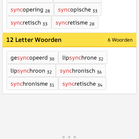
sync
opering
sync
opische
28
33
sync
retisch
sync
retisme
33
28
12 Letter Woorden
6 Woorden
ge
sync
opeerd
lip
sync
hrone
30
32
lip
sync
hroon
sync
hronisch
32
36
sync
hronisme
sync
retische
31
34