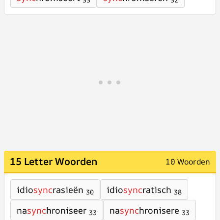
33
32
15 Letter Woorden
10 Woorden
idio
sync
rasieën
idio
sync
ratisch
30
38
na
sync
hroniseer
na
sync
hronisere
33
33