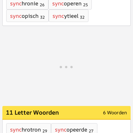
sync
hronie
sync
operen
26
25
sync
opisch
sync
ytieel
32
32
11 Letter Woorden
6 Woorden
sync
hrotron
sync
opeerde
29
27