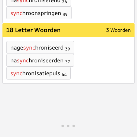
na
sync
hroniserend
36
sync
hroonspringen
39
18 Letter Woorden
3 Woorden
nage
sync
hroniseerd
39
na
sync
hroniseerden
37
sync
hronisatiepuls
44