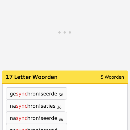
17 Letter Woorden
5 Woorden
ge
sync
hroniseerde
38
na
sync
hronisaties
36
na
sync
hroniseerde
36