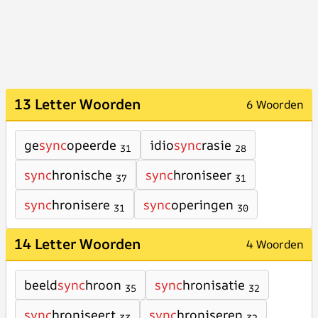
13 Letter Woorden
6 Woorden
ge
sync
opeerde
idio
sync
rasie
31
28
sync
hronische
sync
hroniseer
37
31
sync
hronisere
sync
operingen
31
30
14 Letter Woorden
4 Woorden
beeld
sync
hroon
sync
hronisatie
35
32
sync
hroniseert
sync
hroniseren