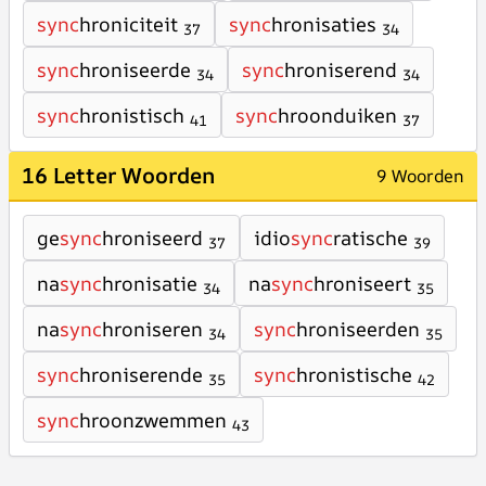
sync
hroniciteit
sync
hronisaties
37
34
sync
hroniseerde
sync
hroniserend
34
34
sync
hronistisch
sync
hroonduiken
41
37
16 Letter Woorden
9 Woorden
ge
sync
hroniseerd
idio
sync
ratische
37
39
na
sync
hronisatie
na
sync
hroniseert
34
35
na
sync
hroniseren
sync
hroniseerden
34
35
sync
hroniserende
sync
hronistische
35
42
sync
hroonzwemmen
43