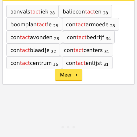
aanvals
tact
iek
baliecon
tact
en
28
28
boomplan
tact
ie
con
tact
armoede
28
28
con
tact
avonden
con
tact
bedrijf
28
34
con
tact
blaadje
con
tact
centers
32
31
con
tact
centrum
con
tact
enlijst
35
31
Meer →