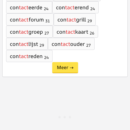
con
tact
eerde
con
tact
erend
24
24
con
tact
forum
con
tact
grill
31
29
con
tact
groep
con
tact
kaart
27
26
con
tact
lijst
con
tact
ouder
29
27
con
tact
reden
24
Meer →