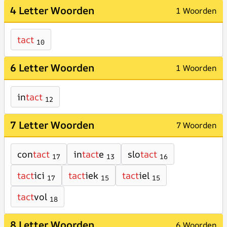
4 Letter Woorden
1 Woorden
tact
10
6 Letter Woorden
1 Woorden
in
tact
12
7 Letter Woorden
7 Woorden
con
tact
in
tact
e
slo
tact
17
13
16
tact
ici
tact
iek
tact
iel
17
15
15
tact
vol
18
8 Letter Woorden
6 Woorden