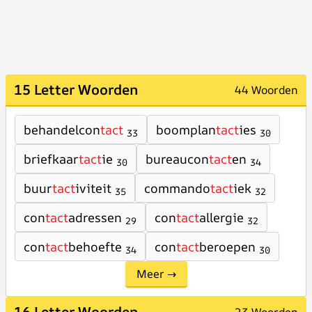
15 Letter Woorden
44 Woorden
behandelcon
tact
boomplan
tact
ies
33
30
briefkaar
tact
ie
bureaucon
tact
en
30
34
buur
tact
iviteit
commando
tact
iek
35
32
con
tact
adressen
con
tact
allergie
29
32
con
tact
behoefte
con
tact
beroepen
34
30
Meer →
16 Letter Woorden