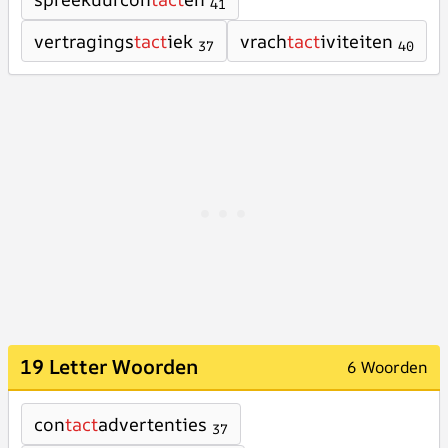
41
vertragings
tact
iek
vrach
tact
iviteiten
37
40
19 Letter Woorden
6 Woorden
con
tact
advertenties
37