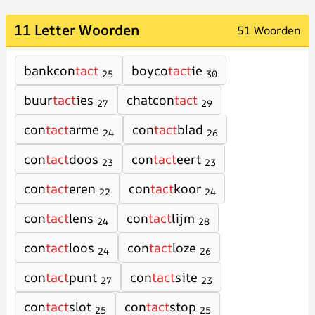
11 Letter Woorden
51 Woorden
bankcon
tact
boyco
tact
ie
25
30
buur
tact
ies
chatcon
tact
27
29
con
tact
arme
con
tact
blad
24
26
con
tact
doos
con
tact
eert
23
23
con
tact
eren
con
tact
koor
22
24
con
tact
lens
con
tact
lijm
24
28
con
tact
loos
con
tact
loze
24
26
con
tact
punt
con
tact
site
27
23
con
tact
slot
con
tact
stop
25
25