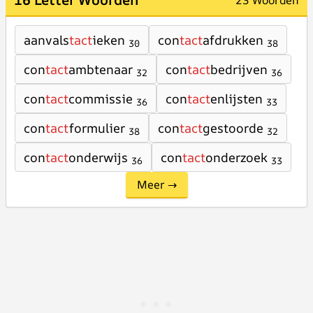
23 Woorden
aanvals
tact
ieken
con
tact
afdrukken
30
38
con
tact
ambtenaar
con
tact
bedrijven
32
36
con
tact
commissie
con
tact
enlijsten
36
33
con
tact
formulier
con
tact
gestoorde
38
32
con
tact
onderwijs
con
tact
onderzoek
36
33
Meer →