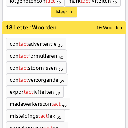
lotgenotencon
tact
mark
tact
iviteiten
33
33
Meer →
18 Letter Woorden
10 Woorden
con
tact
advertentie
35
con
tact
formulieren
40
con
tact
stoornissen
33
con
tact
verzorgende
39
expor
tact
iviteiten
39
medewerkerscon
tact
40
misleidings
tact
iek
35
spreekuurcon
tact
en