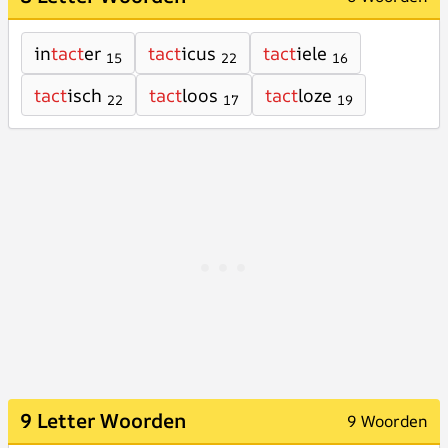
in
tact
er
tact
icus
tact
iele
15
22
16
tact
isch
tact
loos
tact
loze
22
17
19
9 Letter Woorden
9 Woorden