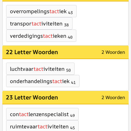
overrompelings
tact
iek
43
transpor
tact
iviteiten
38
verdedigings
tact
ieken
40
22 Letter Woorden
2 Woorden
luchtvaar
tact
iviteiten
50
onderhandelings
tact
iek
41
23 Letter Woorden
2 Woorden
con
tact
lenzenspecialist
49
ruimtevaar
tact
iviteiten
45