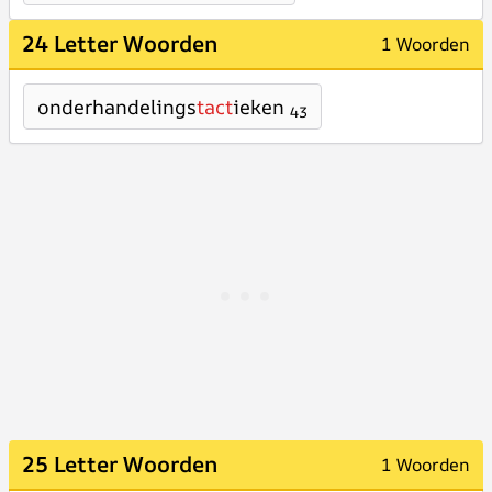
24 Letter Woorden
1 Woorden
onderhandelings
tact
ieken
43
25 Letter Woorden
1 Woorden