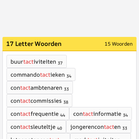
17 Letter Woorden
15 Woorden
buur
tact
iviteiten
37
commando
tact
ieken
34
con
tact
ambtenaren
33
con
tact
commissies
38
con
tact
frequentie
con
tact
informatie
44
34
con
tact
sleuteltje
jongerencon
tact
en
40
33