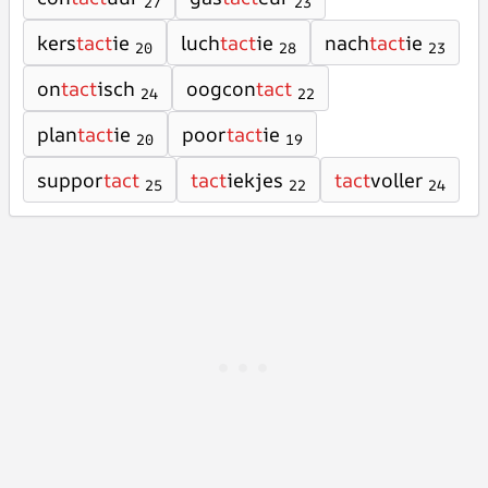
27
23
kers
tact
ie
luch
tact
ie
nach
tact
ie
20
28
23
on
tact
isch
oogcon
tact
24
22
plan
tact
ie
poor
tact
ie
20
19
suppor
tact
tact
iekjes
tact
voller
25
22
24