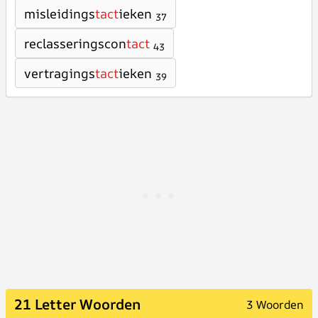
misleidings
tact
ieken
37
reclasseringscon
tact
43
vertragings
tact
ieken
39
21 Letter Woorden
3 Woorden