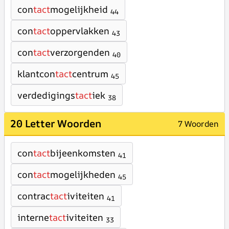
con
tact
mogelijkheid
44
con
tact
oppervlakken
43
con
tact
verzorgenden
40
klantcon
tact
centrum
45
verdedigings
tact
iek
38
20 Letter Woorden
7 Woorden
con
tact
bijeenkomsten
41
con
tact
mogelijkheden
45
contrac
tact
iviteiten
41
interne
tact
iviteiten
33