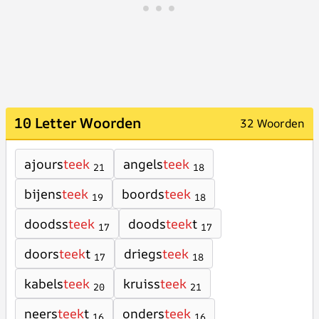
10 Letter Woorden
32 Woorden
ajours
teek
angels
teek
21
18
bijens
teek
boords
teek
19
18
doodss
teek
doods
teek
t
17
17
doors
teek
t
driegs
teek
17
18
kabels
teek
kruiss
teek
20
21
neers
teek
t
onders
teek
16
16