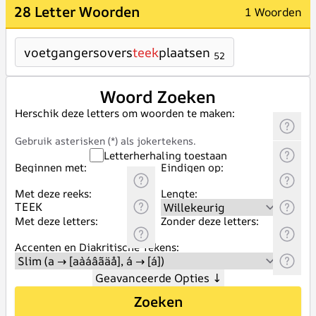
28 Letter Woorden
1 Woorden
voetgangersovers
teek
plaatsen
52
Woord Zoeken
Herschik deze letters om woorden te maken:
Gebruik asterisken (*) als jokertekens.
Letterherhaling toestaan
Beginnen met:
Eindigen op:
Met deze reeks:
Lengte:
Met deze letters:
Zonder deze letters:
Accenten en Diakritische Tekens:
Geavanceerde Opties
↓
Zoeken