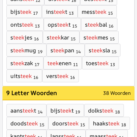
12
16
15
bijs
teek
ins
teek
t
mess
teek
17
13
15
onts
teek
ops
teek
t
s
teek
bal
13
15
16
s
teek
jes
s
teek
kar
s
teek
mes
16
15
15
s
teek
mug
s
teek
pan
s
teek
sla
19
14
15
s
teek
zak
teek
enen
toes
teek
17
11
13
uits
teek
vers
teek
16
16
9 Letter Woorden
38 Woorden
aans
teek
t
bijs
teek
t
dolks
teek
14
19
18
doods
teek
doors
teek
haaks
teek
15
15
18
kants
teek
lanss
teek
maass
teek