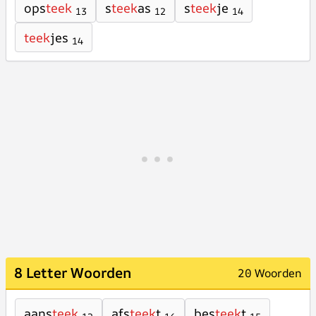
ops
teek
s
teek
as
s
teek
je
13
12
14
teek
jes
14
8 Letter Woorden
20 Woorden
aans
teek
afs
teek
t
bes
teek
t