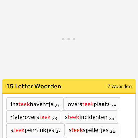
15 Letter Woorden
7 Woorden
ins
teek
haventje
overs
teek
plaats
29
29
rivierovers
teek
s
teek
incidenten
28
25
s
teek
penninkjes
s
teek
spelletjes
27
31