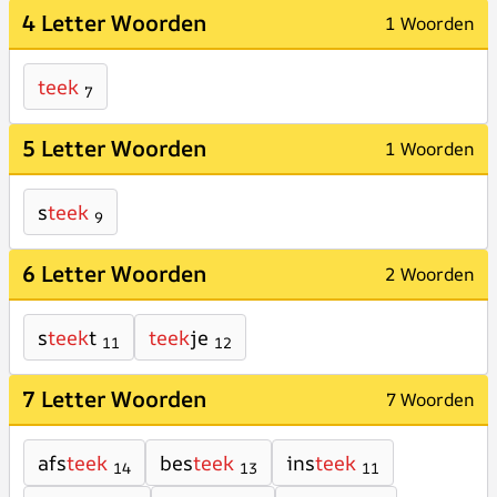
4 Letter Woorden
1 Woorden
teek
7
5 Letter Woorden
1 Woorden
s
teek
9
6 Letter Woorden
2 Woorden
s
teek
t
teek
je
11
12
7 Letter Woorden
7 Woorden
afs
teek
bes
teek
ins
teek
14
13
11