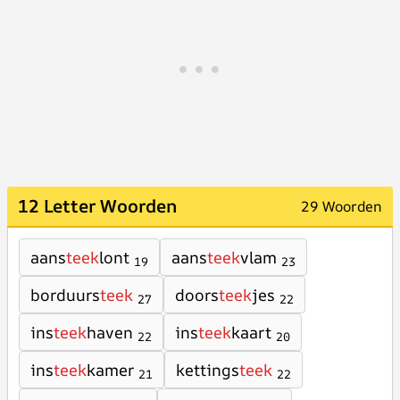
12 Letter Woorden
29 Woorden
aans
teek
lont
aans
teek
vlam
19
23
borduurs
teek
doors
teek
jes
27
22
ins
teek
haven
ins
teek
kaart
22
20
ins
teek
kamer
kettings
teek
21
22