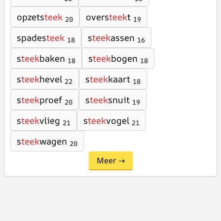
opzets
teek
overs
teek
t
20
19
spades
teek
s
teek
assen
18
16
s
teek
baken
s
teek
bogen
18
18
s
teek
hevel
s
teek
kaart
22
18
s
teek
proef
s
teek
snuit
20
19
s
teek
vlieg
s
teek
vogel
21
21
s
teek
wagen
20
Meer →