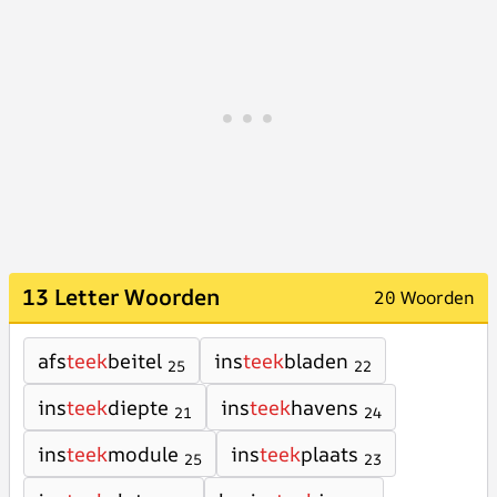
13 Letter Woorden
20 Woorden
afs
teek
beitel
ins
teek
bladen
25
22
ins
teek
diepte
ins
teek
havens
21
24
ins
teek
module
ins
teek
plaats
25
23