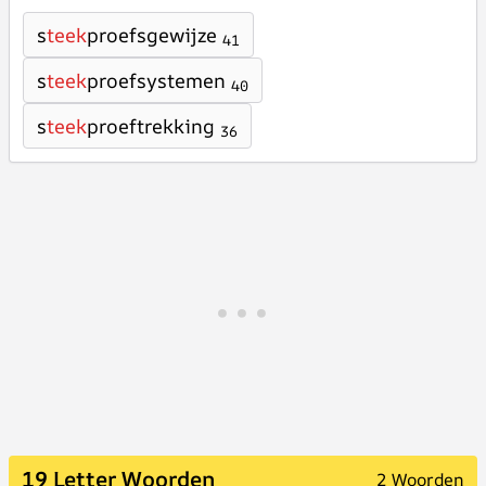
s
teek
proefsgewijze
41
s
teek
proefsystemen
40
s
teek
proeftrekking
36
19 Letter Woorden
2 Woorden