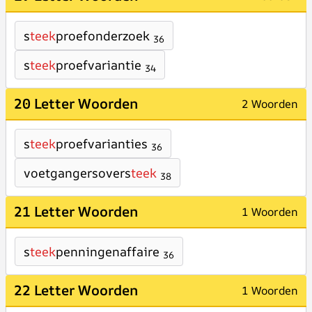
s
teek
proefonderzoek
36
s
teek
proefvariantie
34
20 Letter Woorden
2 Woorden
s
teek
proefvarianties
36
voetgangersovers
teek
38
21 Letter Woorden
1 Woorden
s
teek
penningenaffaire
36
22 Letter Woorden
1 Woorden