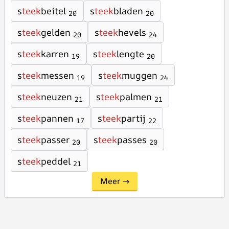
s
teek
beitel
s
teek
bladen
20
20
s
teek
gelden
s
teek
hevels
20
24
s
teek
karren
s
teek
lengte
19
20
s
teek
messen
s
teek
muggen
19
24
s
teek
neuzen
s
teek
palmen
21
21
s
teek
pannen
s
teek
partij
17
22
s
teek
passer
s
teek
passes
20
20
s
teek
peddel
21
Meer →