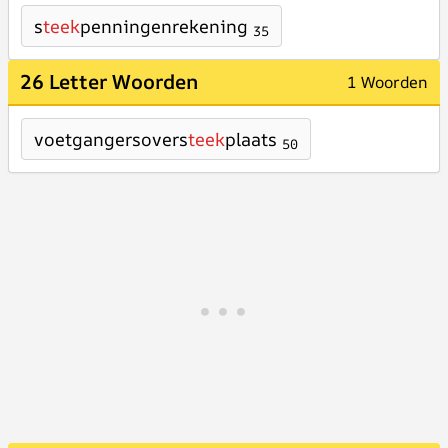
s
teek
penningenrekening
35
26 Letter Woorden
1 Woorden
voetgangersovers
teek
plaats
50