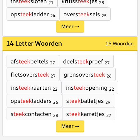
ins
teek
sloten
kruiss
teek
jes
21
28
ops
teek
ladder
overs
teek
sels
24
25
Meer →
14 Letter Woorden
15 Woorden
afs
teek
beitels
deels
teek
proef
27
27
fietsovers
teek
grensovers
teek
27
26
ins
teek
kaarten
ins
teek
opening
22
22
ops
teek
ladders
s
teek
balletjes
26
29
s
teek
contacten
s
teek
karretjes
28
27
Meer →