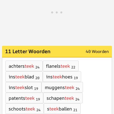
11 Letter Woorden
40 Woorden
achters
teek
flanels
teek
24
22
ins
teek
blad
ins
teek
hoes
20
19
ins
teek
slot
muggens
teek
19
24
patents
teek
schapen
teek
19
24
schoots
teek
s
teek
ballen
24
21