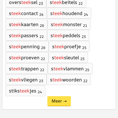
overs
teek
sel
s
teek
beitels
23
22
s
teek
contact
s
teek
houdend
26
24
s
teek
kaarten
s
teek
monster
20
21
s
teek
passers
s
teek
peddels
22
23
s
teek
penning
s
teek
proefje
20
25
s
teek
proeven
s
teek
sleutel
22
25
s
teek
trappen
s
teek
vlammen
22
25
s
teek
vliegen
s
teek
woorden
23
22
stiks
teek
jes
24
Meer →