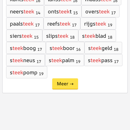
16
16
16
neers
teek
onts
teek
t
overs
teek
14
15
17
paals
teek
reefs
teek
rijgs
teek
17
17
19
siers
teek
slips
teek
s
teek
blad
15
18
18
s
teek
boog
s
teek
boor
s
teek
geld
17
16
18
s
teek
neus
s
teek
palm
s
teek
pass
17
19
17
s
teek
pomp
19
Meer →