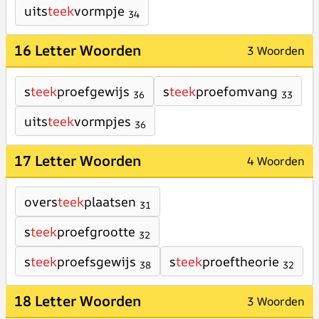
uits
teek
vormpje
34
16 Letter Woorden
3 Woorden
s
teek
proefgewijs
s
teek
proefomvang
36
33
uits
teek
vormpjes
36
17 Letter Woorden
4 Woorden
overs
teek
plaatsen
31
s
teek
proefgrootte
32
s
teek
proefsgewijs
s
teek
proeftheorie
38
32
18 Letter Woorden
3 Woorden