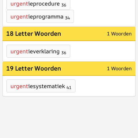
urgent
ieprocedure
36
urgent
ieprogramma
34
18 Letter Woorden
1 Woorden
urgent
ieverklaring
36
19 Letter Woorden
1 Woorden
urgent
iesystematiek
41