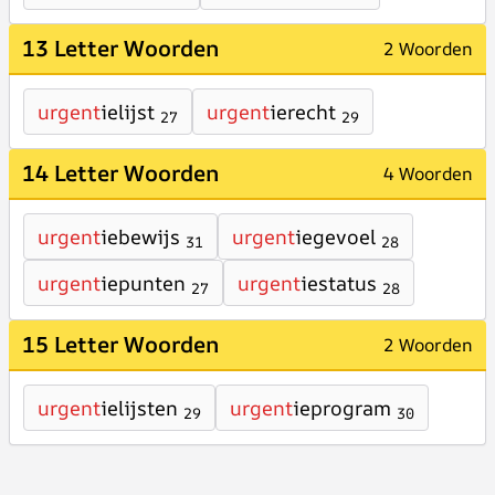
13 Letter Woorden
2 Woorden
urgent
ielijst
urgent
ierecht
27
29
14 Letter Woorden
4 Woorden
urgent
iebewijs
urgent
iegevoel
31
28
urgent
iepunten
urgent
iestatus
27
28
15 Letter Woorden
2 Woorden
urgent
ielijsten
urgent
ieprogram
29
30