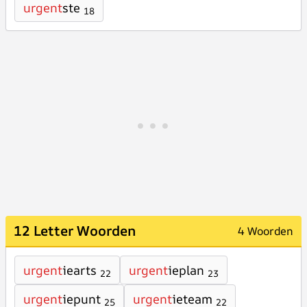
urgent
ste
18
12 Letter Woorden
4 Woorden
urgent
iearts
urgent
ieplan
22
23
urgent
iepunt
urgent
ieteam
25
22