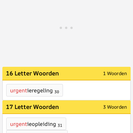
16 Letter Woorden
1 Woorden
urgent
ieregeling
30
17 Letter Woorden
3 Woorden
urgent
ieopleiding
31