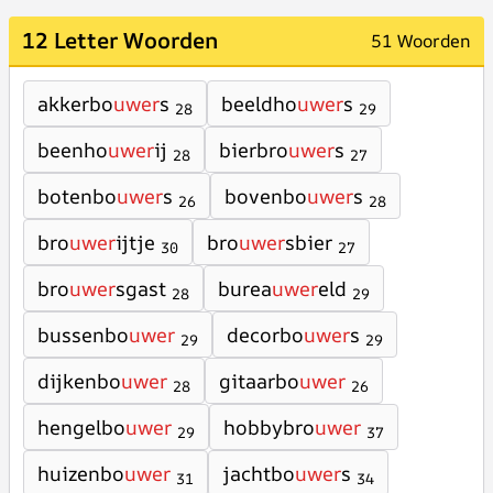
12 Letter Woorden
51 Woorden
akkerbo
uwer
s
beeldho
uwer
s
28
29
beenho
uwer
ij
bierbro
uwer
s
28
27
botenbo
uwer
s
bovenbo
uwer
s
26
28
bro
uwer
ijtje
bro
uwer
sbier
30
27
bro
uwer
sgast
burea
uwer
eld
28
29
bussenbo
uwer
decorbo
uwer
s
29
29
dijkenbo
uwer
gitaarbo
uwer
28
26
hengelbo
uwer
hobbybro
uwer
29
37
huizenbo
uwer
jachtbo
uwer
s
31
34