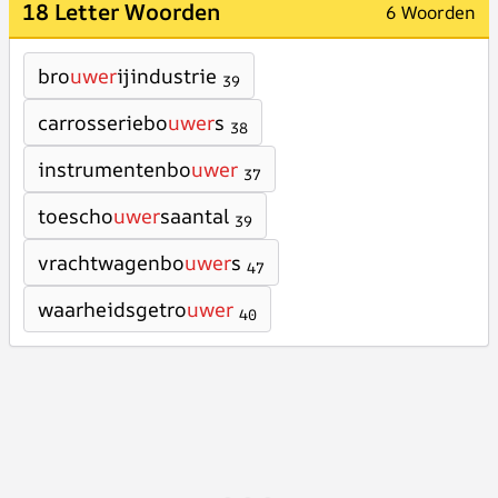
18 Letter Woorden
6 Woorden
bro
uwer
ijindustrie
39
carrosseriebo
uwer
s
38
instrumentenbo
uwer
37
toescho
uwer
saantal
39
vrachtwagenbo
uwer
s
47
waarheidsgetro
uwer
40