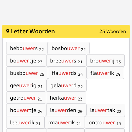
9 Letter Woorden
25 Woorden
bebo
uwer
s
bosbo
uwer
22
22
bo
uwer
tje
bree
uwer
s
bro
uwer
ij
23
21
23
busbo
uwer
fla
uwer
ds
fla
uwer
ik
25
24
24
gee
uwer
ig
gela
uwer
d
21
22
getro
uwer
herka
uwer
21
23
ho
uwer
tje
la
uwer
den
la
uwer
tak
24
20
22
lee
uwer
ik
mia
uwer
ik
ontro
uwer
21
21
19