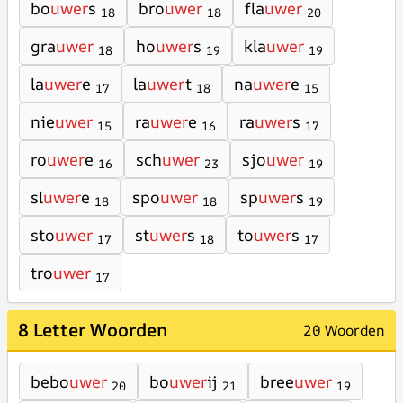
bo
uwer
s
bro
uwer
fla
uwer
18
18
20
gra
uwer
ho
uwer
s
kla
uwer
18
19
19
la
uwer
e
la
uwer
t
na
uwer
e
17
18
15
nie
uwer
ra
uwer
e
ra
uwer
s
15
16
17
ro
uwer
e
sch
uwer
sjo
uwer
16
23
19
sl
uwer
e
spo
uwer
sp
uwer
s
18
18
19
sto
uwer
st
uwer
s
to
uwer
s
17
18
17
tro
uwer
17
8 Letter Woorden
20 Woorden
bebo
uwer
bo
uwer
ij
bree
uwer
20
21
19