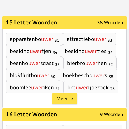
15 Letter Woorden
38 Woorden
apparatenbo
uwer
attractiebo
uwer
31
33
beeldho
uwer
ijen
beeldho
uwer
tjes
34
36
beenho
uwer
sgast
bierbro
uwer
ijen
33
32
blokfluitbo
uwer
boekbescho
uwer
s
40
38
boomlee
uwer
iken
bro
uwer
ijbezoek
31
36
Meer →
16 Letter Woorden
9 Woorden