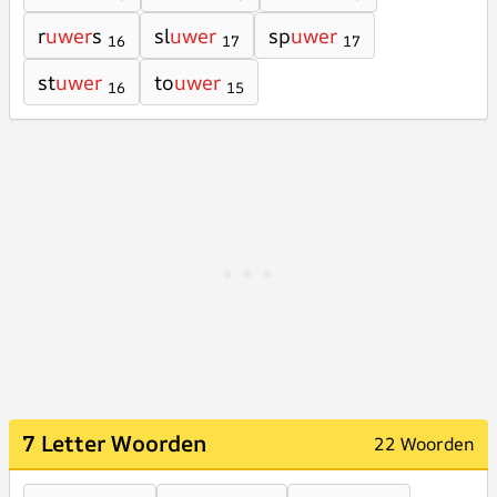
r
uwer
s
sl
uwer
sp
uwer
16
17
17
st
uwer
to
uwer
16
15
7 Letter Woorden
22 Woorden