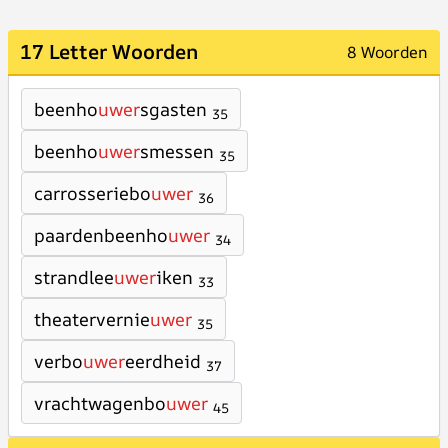
17 Letter Woorden
8 Woorden
beenho
uwer
sgasten
35
beenho
uwer
smessen
35
carrosseriebo
uwer
36
paardenbeenho
uwer
34
strandlee
uwer
iken
33
theatervernie
uwer
35
verbo
uwer
eerdheid
37
vrachtwagenbo
uwer
45