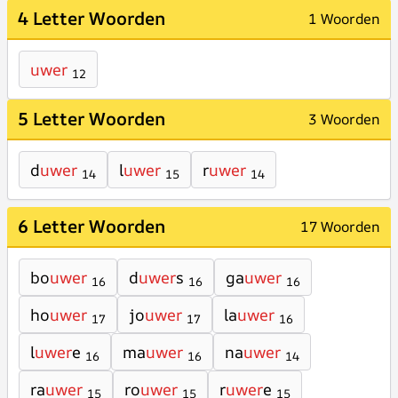
4 Letter Woorden
1 Woorden
uwer
12
5 Letter Woorden
3 Woorden
d
uwer
l
uwer
r
uwer
14
15
14
6 Letter Woorden
17 Woorden
bo
uwer
d
uwer
s
ga
uwer
16
16
16
ho
uwer
jo
uwer
la
uwer
17
17
16
l
uwer
e
ma
uwer
na
uwer
16
16
14
ra
uwer
ro
uwer
r
uwer
e
15
15
15