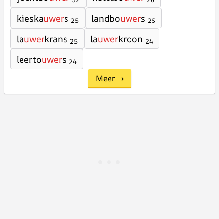
32
26
kieska
uwer
s
landbo
uwer
s
25
25
la
uwer
krans
la
uwer
kroon
25
24
leerto
uwer
s
24
Meer →