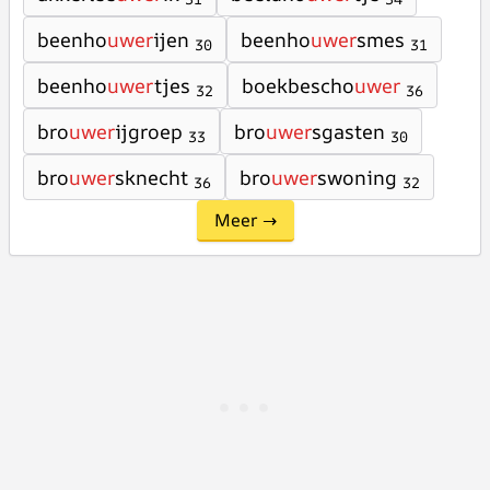
beenho
uwer
ijen
beenho
uwer
smes
30
31
beenho
uwer
tjes
boekbescho
uwer
32
36
bro
uwer
ijgroep
bro
uwer
sgasten
33
30
bro
uwer
sknecht
bro
uwer
swoning
36
32
Meer →