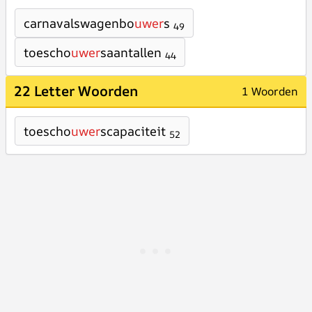
carnavalswagenbo
uwer
s
49
toescho
uwer
saantallen
44
22 Letter Woorden
1 Woorden
toescho
uwer
scapaciteit
52