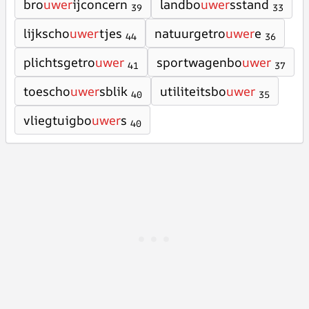
bro
uwer
ijconcern
landbo
uwer
sstand
39
33
lijkscho
uwer
tjes
natuurgetro
uwer
e
44
36
plichtsgetro
uwer
sportwagenbo
uwer
41
37
toescho
uwer
sblik
utiliteitsbo
uwer
40
35
vliegtuigbo
uwer
s
40