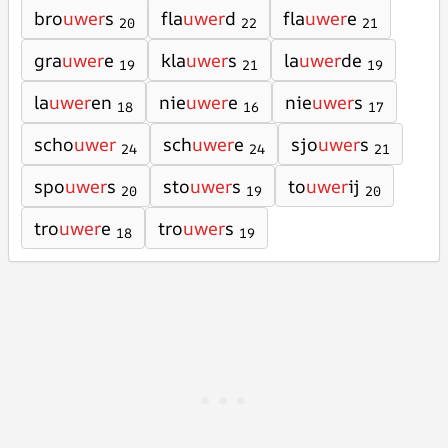
bro
uwer
s
fla
uwer
d
fla
uwer
e
20
22
21
gra
uwer
e
kla
uwer
s
la
uwer
de
19
21
19
la
uwer
en
nie
uwer
e
nie
uwer
s
18
16
17
scho
uwer
sch
uwer
e
sjo
uwer
s
24
24
21
spo
uwer
s
sto
uwer
s
to
uwer
ij
20
19
20
tro
uwer
e
tro
uwer
s
18
19