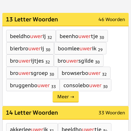
13 Letter Woorden
46 Woorden
beeldho
uwer
ij
beenho
uwer
tje
32
30
bierbro
uwer
ij
boomlee
uwer
ik
30
29
bro
uwer
ijtjes
bro
uwer
sgilde
32
30
bro
uwer
sgroep
browserbo
uwer
30
32
bruggenbo
uwer
consolebo
uwer
33
30
Meer →
14 Letter Woorden
33 Woorden
akkerlee
uwer
ik
beeldho
uwer
tje
31
34