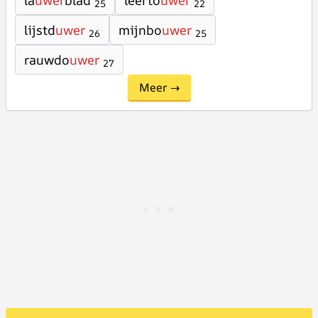
la
uwer
blad
leerto
uwer
25
22
lijstd
uwer
mijnbo
uwer
26
25
rauwdo
uwer
27
Meer →