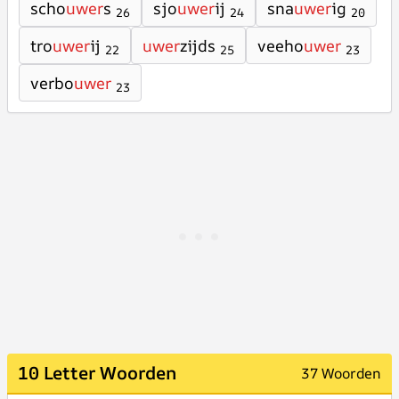
scho
uwer
s
sjo
uwer
ij
sna
uwer
ig
26
24
20
tro
uwer
ij
uwer
zijds
veeho
uwer
22
25
23
verbo
uwer
23
10 Letter Woorden
37 Woorden