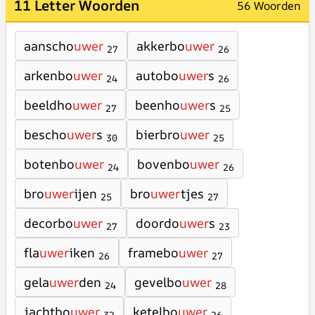
11 Letter Woorden
56 Woorden
aanscho
uwer
akkerbo
uwer
27
26
arkenbo
uwer
autobo
uwer
s
24
26
beeldho
uwer
beenho
uwer
s
27
25
bescho
uwer
s
bierbro
uwer
30
25
botenbo
uwer
bovenbo
uwer
24
26
bro
uwer
ijen
bro
uwer
tjes
25
27
decorbo
uwer
doordo
uwer
s
27
23
fla
uwer
iken
framebo
uwer
26
27
gela
uwer
den
gevelbo
uwer
24
28
jachtbo
uwer
ketelbo
uwer