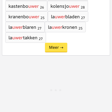
kastenbo
uwer
kolensjo
uwer
26
28
kranenbo
uwer
la
uwer
bladen
25
27
la
uwer
blaren
la
uwer
kronen
27
25
la
uwer
takken
27
Meer →