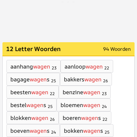
12 Letter Woorden
94 Woorden
aanhang
wagen
aanloop
wagen
23
22
bagage
wagen
s
bakkers
wagen
25
26
beesten
wagen
benzine
wagen
22
23
bestel
wagen
s
bloemen
wagen
25
24
blokken
wagen
boeren
wagen
s
26
22
boeven
wagen
s
bokken
wagen
s
24
25