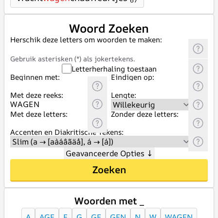
67
Woord Zoeken
Herschik deze letters om woorden te maken:
Gebruik asterisken (*) als jokertekens.
Letterherhaling toestaan
Beginnen met:
Eindigen op:
Met deze reeks:
Lengte:
Met deze letters:
Zonder deze letters:
Accenten en Diakritische Tekens:
Geavanceerde Opties
↓
Zoeken
Woorden met _
A
AGE
E
G
GE
GEN
N
W
WAGEN