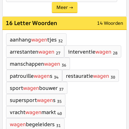
Meer →
16 Letter Woorden
14 Woorden
aanhang
wagen
tjes
32
arrestanten
wagen
interventie
wagen
27
28
manschappen
wagen
36
patrouille
wagen
s
restauratie
wagen
34
30
sport
wagen
bouwer
37
supersport
wagen
s
35
vracht
wagen
markt
40
wagen
begeleiders
31