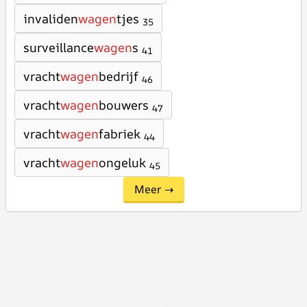
invaliden
wagen
tjes
35
surveillance
wagen
s
41
vracht
wagen
bedrijf
46
vracht
wagen
bouwers
47
vracht
wagen
fabriek
44
vracht
wagen
ongeluk
45
Meer →