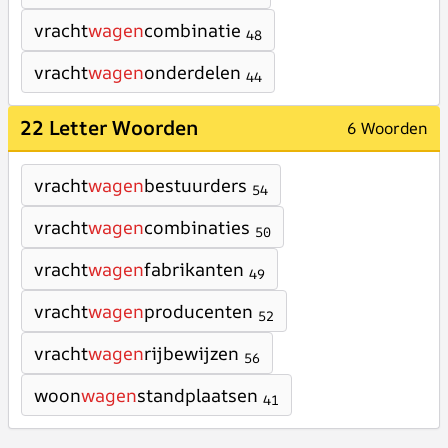
vracht
wagen
combinatie
48
vracht
wagen
onderdelen
44
22 Letter Woorden
6 Woorden
vracht
wagen
bestuurders
54
vracht
wagen
combinaties
50
vracht
wagen
fabrikanten
49
vracht
wagen
producenten
52
vracht
wagen
rijbewijzen
56
woon
wagen
standplaatsen
41