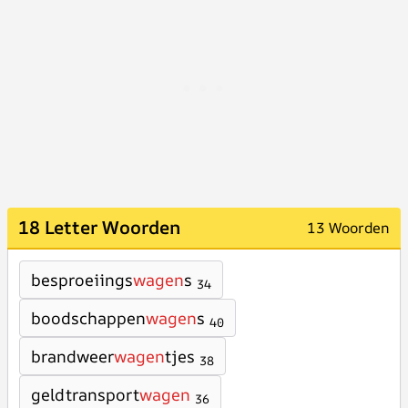
18 Letter Woorden
13 Woorden
besproeiings
wagen
s
34
boodschappen
wagen
s
40
brandweer
wagen
tjes
38
geldtransport
wagen
36