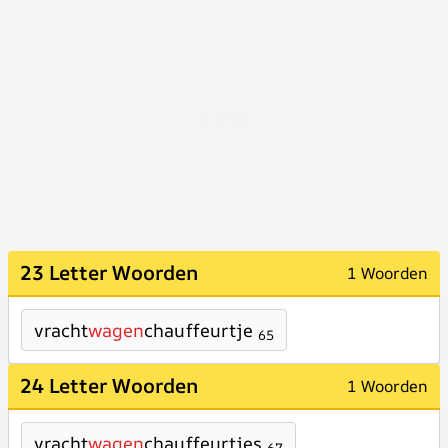
23 Letter Woorden
1 Woorden
vracht
wagen
chauffeurtje
65
24 Letter Woorden
1 Woorden
vracht
wagen
chauffeurtjes