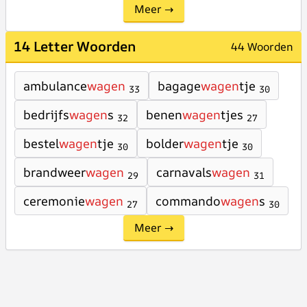
Meer →
14 Letter Woorden
44 Woorden
ambulance
wagen
bagage
wagen
tje
33
30
bedrijfs
wagen
s
benen
wagen
tjes
32
27
bestel
wagen
tje
bolder
wagen
tje
30
30
brandweer
wagen
carnavals
wagen
29
31
ceremonie
wagen
commando
wagen
s
27
30
Meer →