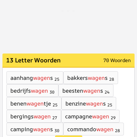
13 Letter Woorden
70 Woorden
aanhang
wagen
s
bakkers
wagen
s
25
28
bedrijfs
wagen
beesten
wagen
s
30
24
benen
wagen
tje
benzine
wagen
s
25
25
bergings
wagen
campagne
wagen
27
29
camping
wagen
s
commando
wagen
30
28