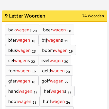
9 Letter Woorden
74 Woorden
bak
wagen
s
beer
wagen
20
18
bier
wagen
bij
wagen
s
18
21
blus
wagen
boom
wagen
23
19
cel
wagen
s
ezel
wagen
22
20
foor
wagen
geld
wagen
19
20
gier
wagen
golf
wagen
18
22
hand
wagen
hef
wagen
s
19
22
hooi
wagen
huif
wagen
18
24