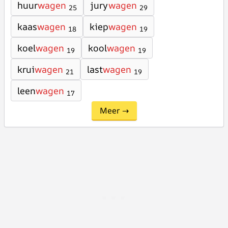
huur
wagen
jury
wagen
25
29
kaas
wagen
kiep
wagen
18
19
koel
wagen
kool
wagen
19
19
krui
wagen
last
wagen
21
19
leen
wagen
17
Meer →