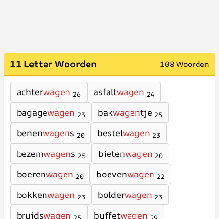
11 Letter Woorden
108 Woorden
achter
wagen
asfalt
wagen
26
24
bagage
wagen
bak
wagen
tje
23
25
benen
wagen
s
bestel
wagen
20
23
bezem
wagen
s
bieten
wagen
25
20
boeren
wagen
boeven
wagen
20
22
bokken
wagen
bolder
wagen
23
23
bruids
wagen
buffet
wagen
25
29