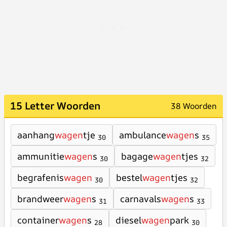
15 Letter Woorden
38 Woorden
aanhang
wagen
tje
ambulance
wagen
s
30
35
ammunitie
wagen
s
bagage
wagen
tjes
30
32
begrafenis
wagen
bestel
wagen
tjes
30
32
brandweer
wagen
s
carnavals
wagen
s
31
33
container
wagen
s
diesel
wagen
park
28
30