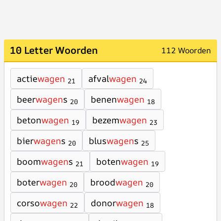
10 Letter Woorden
112 Woorden
actie
wagen
afval
wagen
21
24
beer
wagen
s
benen
wagen
20
18
beton
wagen
bezem
wagen
19
23
bier
wagen
s
blus
wagen
s
20
25
boom
wagen
s
boten
wagen
21
19
boter
wagen
brood
wagen
20
20
corso
wagen
donor
wagen
22
18