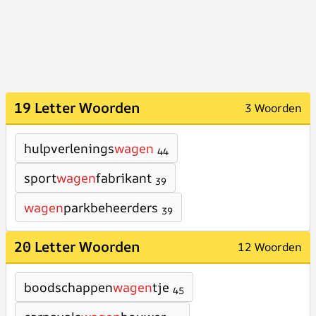
19 Letter Woorden
3 Woorden
hulpverlenings
wagen
44
sport
wagen
fabrikant
39
wagen
parkbeheerders
39
20 Letter Woorden
12 Woorden
boodschappen
wagen
tje
45