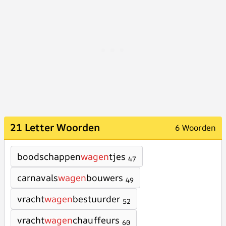
21 Letter Woorden
6 Woorden
boodschappen
wagen
tjes
47
carnavals
wagen
bouwers
49
vracht
wagen
bestuurder
52
vracht
wagen
chauffeurs
60