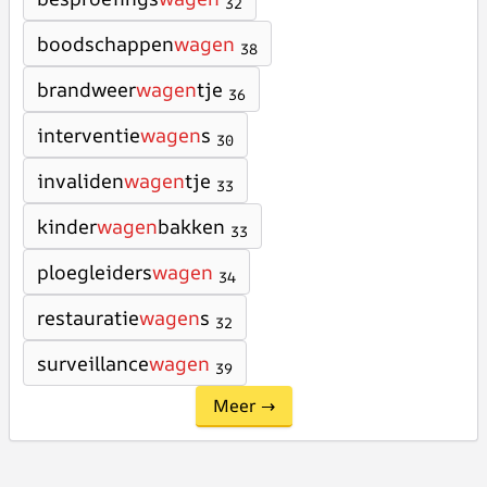
32
boodschappen
wagen
38
brandweer
wagen
tje
36
interventie
wagen
s
30
invaliden
wagen
tje
33
kinder
wagen
bakken
33
ploegleiders
wagen
34
restauratie
wagen
s
32
surveillance
wagen
39
Meer →