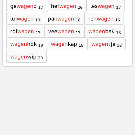
ge
wagen
d
hef
wagen
les
wagen
17
20
17
lui
wagen
pak
wagen
ren
wagen
19
18
15
rol
wagen
vee
wagen
wagen
bak
17
17
18
wagen
hok
wagen
kap
wagen
tje
19
18
18
wagen
wip
20