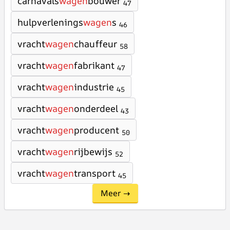
carnavals
wagen
bouwer
47
hulpverlenings
wagen
s
46
vracht
wagen
chauffeur
58
vracht
wagen
fabrikant
47
vracht
wagen
industrie
45
vracht
wagen
onderdeel
43
vracht
wagen
producent
50
vracht
wagen
rijbewijs
52
vracht
wagen
transport
45
Meer →