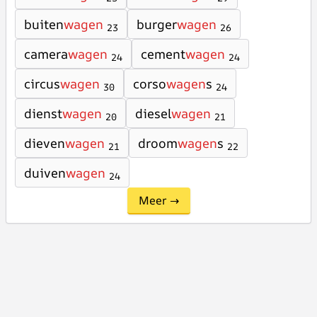
buiten
wagen
burger
wagen
23
26
camera
wagen
cement
wagen
24
24
circus
wagen
corso
wagen
s
30
24
dienst
wagen
diesel
wagen
20
21
dieven
wagen
droom
wagen
s
21
22
duiven
wagen
24
Meer →