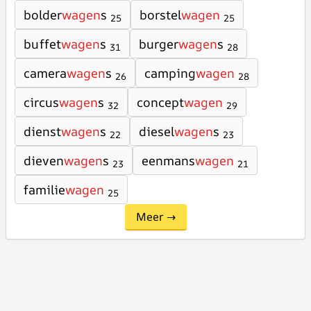
bolder
wagen
s
borstel
wagen
25
25
buffet
wagen
s
burger
wagen
s
31
28
camera
wagen
s
camping
wagen
26
28
circus
wagen
s
concept
wagen
32
29
dienst
wagen
s
diesel
wagen
s
22
23
dieven
wagen
s
eenmans
wagen
23
21
familie
wagen
25
Meer →