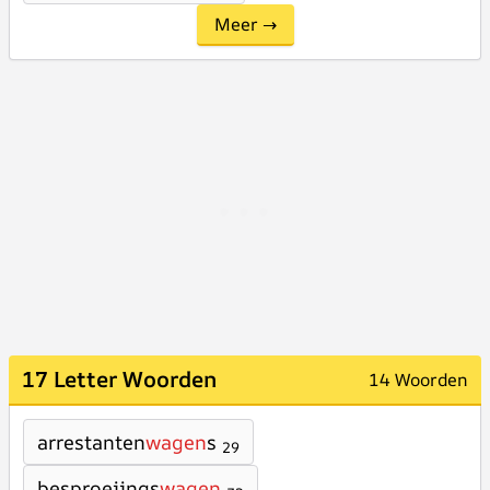
Meer →
17 Letter Woorden
14 Woorden
arrestanten
wagen
s
29
besproeiings
wagen