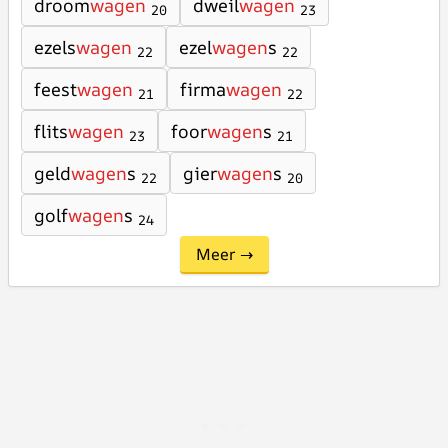
droom
wagen
dweil
wagen
20
23
ezels
wagen
ezel
wagen
s
22
22
feest
wagen
firma
wagen
21
22
flits
wagen
foor
wagen
s
23
21
geld
wagen
s
gier
wagen
s
22
20
golf
wagen
s
24
Meer →