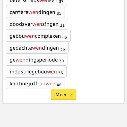
beterschaps
wen
sen
37
carrière
wen
dingen
31
doodsver
wen
singen
31
gebou
wen
complexen
45
gedachte
wen
dingen
35
ge
wen
ningsperiode
30
industriegebou
wen
35
kantinejuffrou
wen
40
Meer →