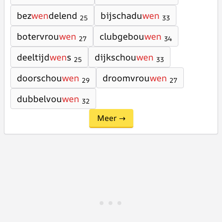
bez
wen
delend
bijschadu
wen
25
33
botervrou
wen
clubgebou
wen
27
34
deeltijd
wen
s
dijkschou
wen
25
33
doorschou
wen
droomvrou
wen
29
27
dubbelvou
wen
32
Meer →