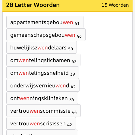
20 Letter Woorden
15 Woorden
appartementsgebou
wen
41
gemeenschapsgebou
wen
46
huwelijksz
wen
delaars
50
om
wen
telingslichamen
43
om
wen
telingssnelheid
39
onderwijsvernieu
wen
d
42
ont
wen
ningsklinieken
34
vertrou
wen
scommissie
44
vertrou
wen
scrisissen
42