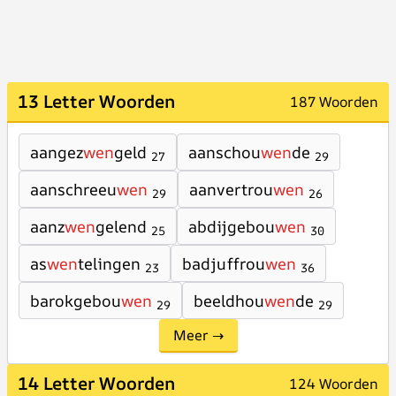
13 Letter Woorden
187 Woorden
aangez
wen
geld
aanschou
wen
de
27
29
aanschreeu
wen
aanvertrou
wen
29
26
aanz
wen
gelend
abdijgebou
wen
25
30
as
wen
telingen
badjuffrou
wen
23
36
barokgebou
wen
beeldhou
wen
de
29
29
Meer →
14 Letter Woorden
124 Woorden