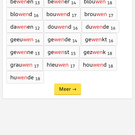
be
wen
en
be
wen
er
blou
wen
13
14
18
blo
wen
d
bou
wen
d
brou
wen
16
17
17
da
wen
en
dou
wen
d
du
wen
de
12
16
16
geeu
wen
ge
wen
de
ge
wen
kt
16
14
16
ge
wen
ne
ge
wen
st
gez
wen
k
13
15
18
grau
wen
hieu
wen
hou
wen
d
17
17
18
hu
wen
de
18
Meer →