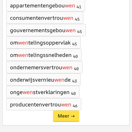
appartementengebou
wen
41
consumentenvertrou
wen
45
gouvernementsgebou
wen
45
om
wen
telingsoppervlak
45
om
wen
telingssnelheden
40
ondernemersvertrou
wen
40
onderwijsvernieu
wen
de
43
onge
wen
stverklaringen
40
producentenvertrou
wen
46
Meer →