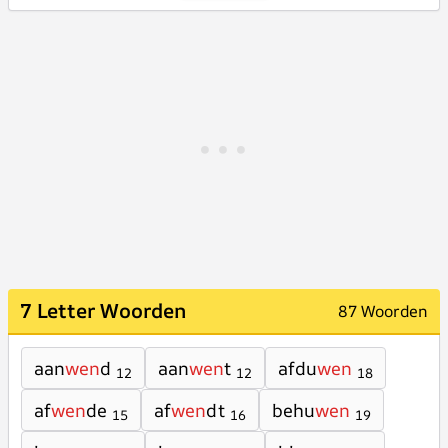
7 Letter Woorden
87 Woorden
aan
wen
d
aan
wen
t
afdu
wen
12
12
18
af
wen
de
af
wen
dt
behu
wen
15
16
19