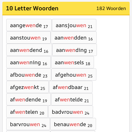
10 Letter Woorden
182 Woorden
aange
wen
de
aansjou
wen
17
21
aanstou
wen
aan
wen
dden
19
16
aan
wen
dend
aan
wen
ding
16
17
aan
wen
ning
aan
wen
sels
16
18
afbou
wen
de
afgehou
wen
23
25
afgez
wen
kt
af
wen
dbaar
25
21
af
wen
dende
af
wen
telde
19
21
af
wen
telen
badvrou
wen
20
24
barvrou
wen
benau
wen
de
24
20