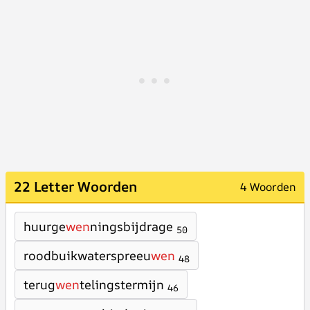
22 Letter Woorden
4 Woorden
huurge
wen
ningsbijdrage
50
roodbuikwaterspreeu
wen
48
terug
wen
telingstermijn
46