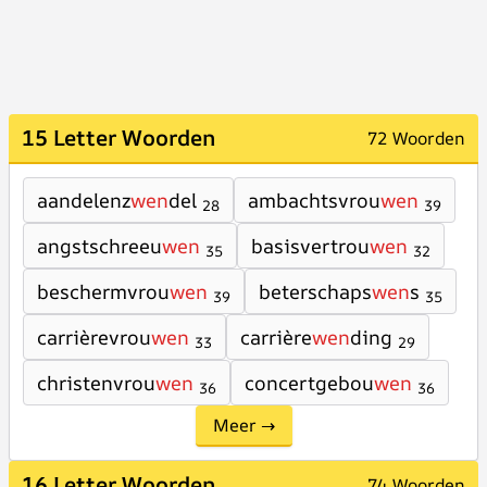
15 Letter Woorden
72 Woorden
aandelenz
wen
del
ambachtsvrou
wen
28
39
angstschreeu
wen
basisvertrou
wen
35
32
beschermvrou
wen
beterschaps
wen
s
39
35
carrièrevrou
wen
carrière
wen
ding
33
29
christenvrou
wen
concertgebou
wen
36
36
Meer →
16 Letter Woorden
74 Woorden