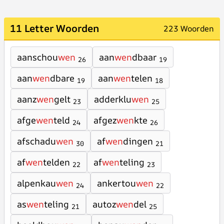
11 Letter Woorden
223 Woorden
aanschou
wen
aan
wen
dbaar
26
19
aan
wen
dbare
aan
wen
telen
19
18
aanz
wen
gelt
adderklu
wen
23
25
afge
wen
teld
afgez
wen
kte
24
26
afschadu
wen
af
wen
dingen
30
21
af
wen
telden
af
wen
teling
22
23
alpenkau
wen
ankertou
wen
24
22
as
wen
teling
autoz
wen
del
21
25