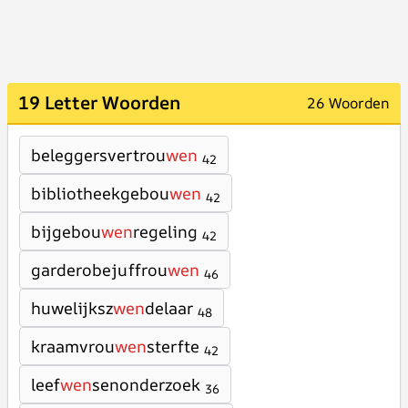
19 Letter Woorden
26 Woorden
beleggersvertrou
wen
42
bibliotheekgebou
wen
42
bijgebou
wen
regeling
42
garderobejuffrou
wen
46
huwelijksz
wen
delaar
48
kraamvrou
wen
sterfte
42
leef
wen
senonderzoek
36