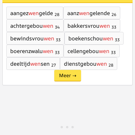
aangez
wen
gelde
aanz
wen
gelende
28
26
achtergebou
wen
bakkersvrou
wen
34
33
bewindsvrou
wen
boekenschou
wen
33
33
boerenzwalu
wen
cellengebou
wen
33
33
deeltijd
wen
sen
dienstgebou
wen
27
28
Meer →