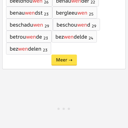
beeldhou
wen
benau
wen
der
26
22
benau
wen
dst
bergleeu
wen
23
25
beschadu
wen
beschou
wen
d
29
29
betrou
wen
de
bez
wen
delde
23
24
bez
wen
delen
23
Meer →