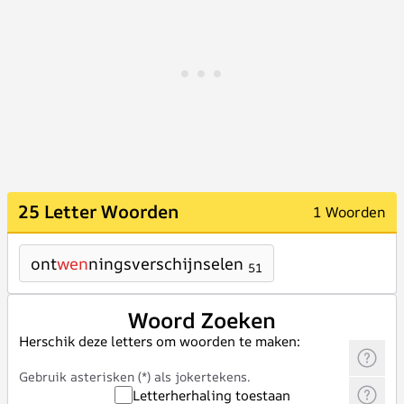
25 Letter Woorden
1 Woorden
ont
wen
ningsverschijnselen
51
Woord Zoeken
Herschik deze letters om woorden te maken:
Gebruik asterisken (*) als jokertekens.
Letterherhaling toestaan