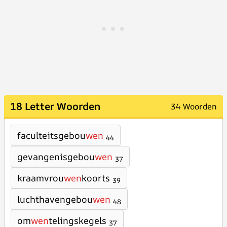
18 Letter Woorden
34 Woorden
faculteitsgebou
wen
44
gevangenisgebou
wen
37
kraamvrou
wen
koorts
39
luchthavengebou
wen
48
om
wen
telingskegels
37