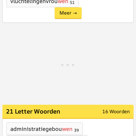
vluchtelingenvrou
wen
51
Meer →
21 Letter Woorden
16 Woorden
administratiegebou
wen
39