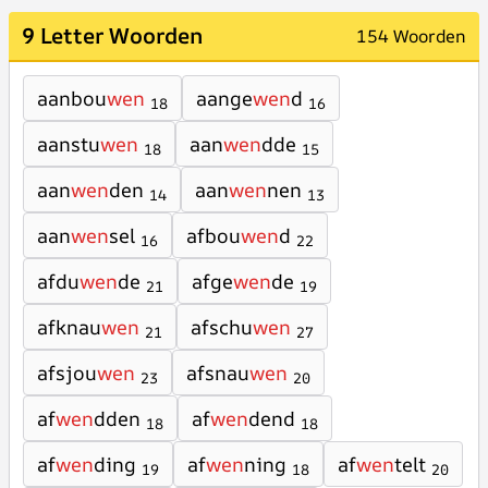
9 Letter Woorden
154 Woorden
aanbou
wen
aange
wen
d
18
16
aanstu
wen
aan
wen
dde
18
15
aan
wen
den
aan
wen
nen
14
13
aan
wen
sel
afbou
wen
d
16
22
afdu
wen
de
afge
wen
de
21
19
afknau
wen
afschu
wen
21
27
afsjou
wen
afsnau
wen
23
20
af
wen
dden
af
wen
dend
18
18
af
wen
ding
af
wen
ning
af
wen
telt
19
18
20