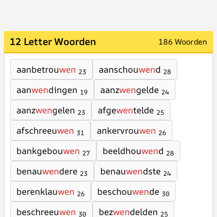
12 Letter Woorden
186 Woorden
aanbetrou
wen
aanschou
wen
d
23
28
aan
wen
dingen
aanz
wen
gelde
19
24
aanz
wen
gelen
afge
wen
telde
23
25
afschreeu
wen
ankervrou
wen
31
26
bankgebou
wen
beeldhou
wen
d
27
28
benau
wen
dere
benau
wen
dste
23
24
berenklau
wen
beschou
wen
de
26
30
beschreeu
wen
bez
wen
delden
30
25