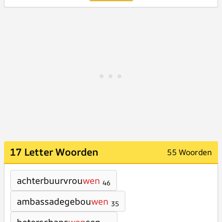
17 Letter Woorden
55 Woorden
achterbuurvrou
wen
46
ambassadegebou
wen
35