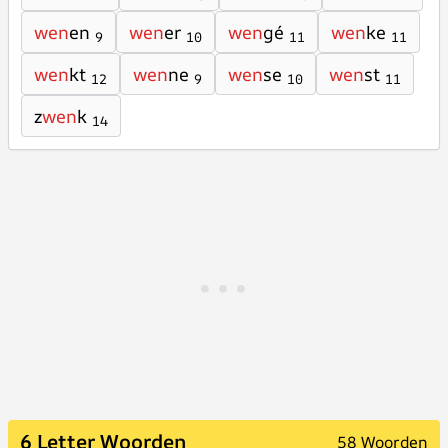
wen
en
wen
er
wen
gé
wen
ke
9
10
11
11
wen
kt
wen
ne
wen
se
wen
st
12
9
10
11
z
wen
k
14
6 Letter Woorden
58 Woorden