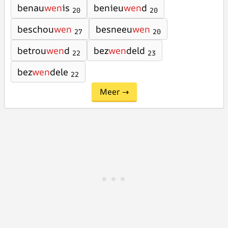
benau
wen
is
benieu
wen
d
20
20
beschou
wen
besneeu
wen
27
20
betrou
wen
d
bez
wen
deld
22
23
bez
wen
dele
22
Meer →