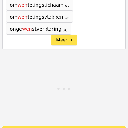
om
wen
telingslichaam
42
om
wen
telingsvlakken
40
onge
wen
stverklaring
38
Meer →