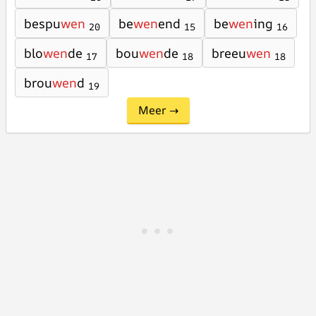
bespu
wen
be
wen
end
be
wen
ing
20
15
16
blo
wen
de
bou
wen
de
breeu
wen
17
18
18
brou
wen
d
19
Meer →