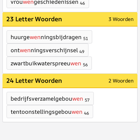
vrou
wen
geschiedenissen
46
23 Letter Woorden
3 Woorden
huurge
wen
ningsbijdragen
51
ont
wen
ningsverschijnsel
49
zwartbuikwaterspreeu
wen
56
24 Letter Woorden
2 Woorden
bedrijfsverzamelgebou
wen
57
tentoonstellingsgebou
wen
46