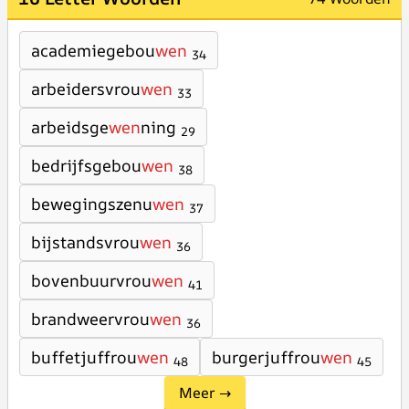
academiegebou
wen
34
arbeidersvrou
wen
33
arbeidsge
wen
ning
29
bedrijfsgebou
wen
38
bewegingszenu
wen
37
bijstandsvrou
wen
36
bovenbuurvrou
wen
41
brandweervrou
wen
36
buffetjuffrou
wen
burgerjuffrou
wen
48
45
Meer →