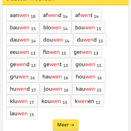
aan
wen
af
wen
d
af
wen
t
10
14
14
bau
wen
blo
wen
bou
wen
15
14
15
dau
wen
dou
wen
du
wen
d
14
14
15
eeu
wen
flo
wen
ger
wen
13
15
13
ge
wen
d
ge
wen
t
gou
wen
13
13
15
gru
wen
hau
wen
hou
wen
16
16
16
hu
wen
d
jou
wen
kau
wen
17
16
15
klu
wen
kou
wen
k
wen
en
17
15
12
lau
wen
15
Meer →