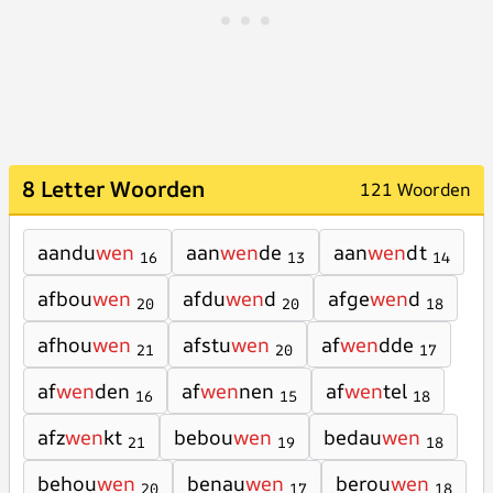
8 Letter Woorden
121 Woorden
aandu
wen
aan
wen
de
aan
wen
dt
16
13
14
afbou
wen
afdu
wen
d
afge
wen
d
20
20
18
afhou
wen
afstu
wen
af
wen
dde
21
20
17
af
wen
den
af
wen
nen
af
wen
tel
16
15
18
afz
wen
kt
bebou
wen
bedau
wen
21
19
18
behou
wen
benau
wen
berou
wen
20
17
18