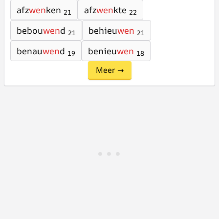
afz
wen
ken
afz
wen
kte
21
22
bebou
wen
d
behieu
wen
21
21
benau
wen
d
benieu
wen
19
18
Meer →