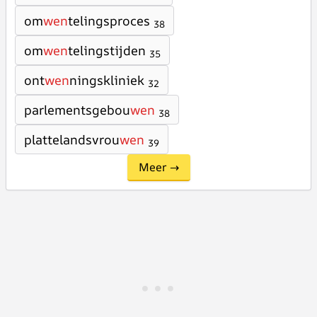
om
wen
telingsproces
38
om
wen
telingstijden
35
ont
wen
ningskliniek
32
parlementsgebou
wen
38
plattelandsvrou
wen
39
Meer →