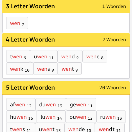
3 Letter Woorden
1 Woorden
wen
7
4 Letter Woorden
7 Woorden
t
wen
u
wen
wen
d
wen
e
9
11
9
8
wen
k
wen
s
wen
t
10
9
9
5 Letter Woorden
20 Woorden
af
wen
du
wen
ge
wen
12
13
11
hu
wen
lu
wen
ou
wen
ru
wen
15
14
12
13
t
wen
s
u
wen
t
wen
de
wen
dt
11
13
10
11