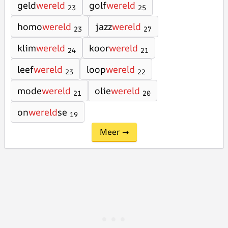
geld
wereld
golf
wereld
23
25
homo
wereld
jazz
wereld
23
27
klim
wereld
koor
wereld
24
21
leef
wereld
loop
wereld
23
22
mode
wereld
olie
wereld
21
20
on
wereld
se
19
Meer →