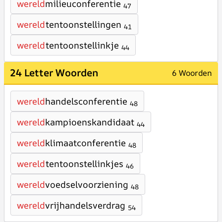
wereld
milieuconferentie
47
wereld
tentoonstellingen
41
wereld
tentoonstellinkje
44
24 Letter Woorden
6 Woorden
wereld
handelsconferentie
48
wereld
kampioenskandidaat
44
wereld
klimaatconferentie
48
wereld
tentoonstellinkjes
46
wereld
voedselvoorziening
48
wereld
vrijhandelsverdrag
54