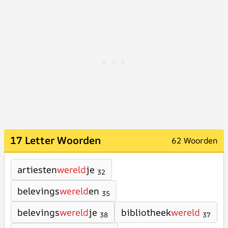
17 Letter Woorden
62 Woorden
artiesten
wereld
je
32
belevings
wereld
en
35
belevings
wereld
je
bibliotheek
wereld
38
37