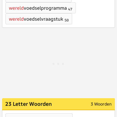
wereld
voedselprogramma
47
wereld
voedselvraagstuk
50
23 Letter Woorden
3 Woorden