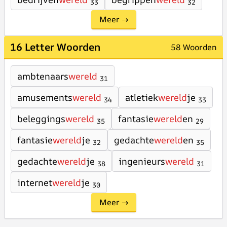
33
32
Meer →
16 Letter Woorden
58 Woorden
ambtenaars
wereld
31
amusements
wereld
atletiek
wereld
je
34
33
beleggings
wereld
fantasie
wereld
en
35
29
fantasie
wereld
je
gedachte
wereld
en
32
35
gedachte
wereld
je
ingenieurs
wereld
38
31
internet
wereld
je
30
Meer →