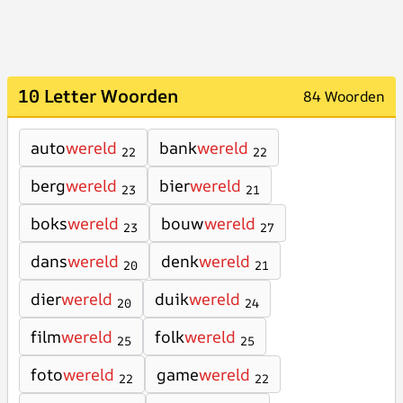
10 Letter Woorden
84 Woorden
auto
wereld
bank
wereld
22
22
berg
wereld
bier
wereld
23
21
boks
wereld
bouw
wereld
23
27
dans
wereld
denk
wereld
20
21
dier
wereld
duik
wereld
20
24
film
wereld
folk
wereld
25
25
foto
wereld
game
wereld
22
22