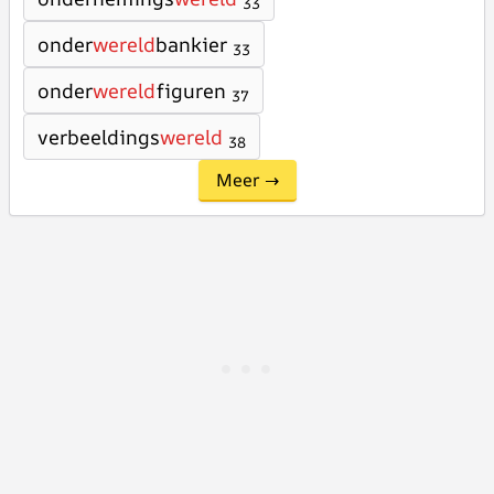
33
onder
wereld
bankier
33
onder
wereld
figuren
37
verbeeldings
wereld
38
Meer →