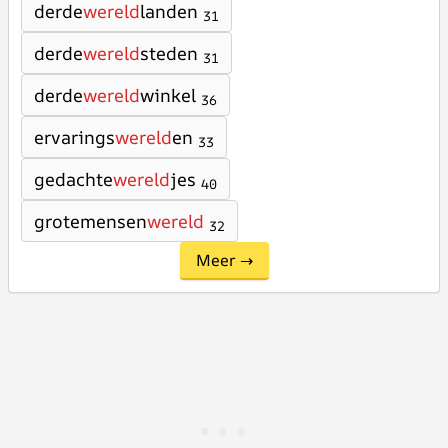
derde
wereld
landen
31
derde
wereld
steden
31
derde
wereld
winkel
36
ervarings
wereld
en
33
gedachte
wereld
jes
40
grotemensen
wereld
32
Meer →