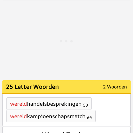
25 Letter Woorden
2 Woorden
wereld
handelsbesprekingen
50
wereld
kampioenschapsmatch
60