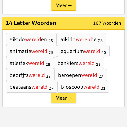
Meer →
14 Letter Woorden
107 Woorden
aikido
wereld
en
aikido
wereld
je
25
28
animatie
wereld
aquarium
wereld
25
40
atletiek
wereld
bankiers
wereld
28
28
bedrijfs
wereld
beroepen
wereld
33
27
bestaans
wereld
bioscoop
wereld
27
31
Meer →