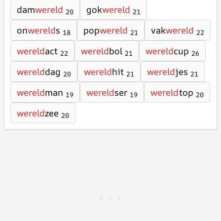
dam
wereld
gok
wereld
20
21
on
wereld
s
pop
wereld
vak
wereld
18
21
22
wereld
act
wereld
bol
wereld
cup
22
21
26
wereld
dag
wereld
hit
wereld
jes
20
21
21
wereld
man
wereld
ser
wereld
top
19
19
20
wereld
zee
20