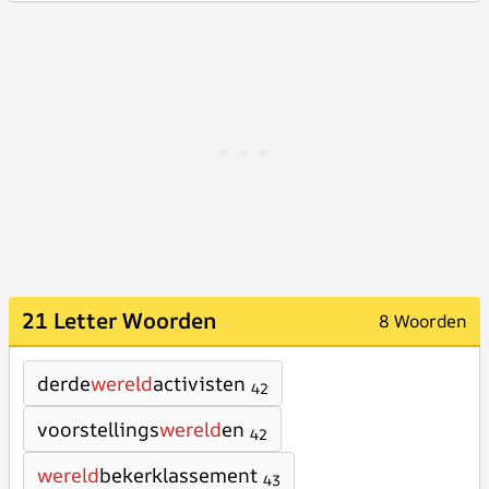
21 Letter Woorden
8 Woorden
derde
wereld
activisten
42
voorstellings
wereld
en
42
wereld
bekerklassement
43