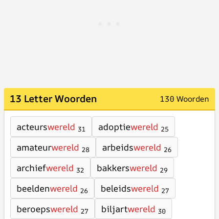
13 Letter Woorden
130 Woorden
acteurs
wereld
adoptie
wereld
31
25
amateur
wereld
arbeids
wereld
28
26
archief
wereld
bakkers
wereld
32
29
beelden
wereld
beleids
wereld
26
27
beroeps
wereld
biljart
wereld
27
30