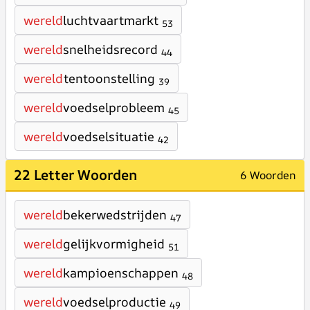
wereld
luchtvaartmarkt
53
wereld
snelheidsrecord
44
wereld
tentoonstelling
39
wereld
voedselprobleem
45
wereld
voedselsituatie
42
22 Letter Woorden
6 Woorden
wereld
bekerwedstrijden
47
wereld
gelijkvormigheid
51
wereld
kampioenschappen
48
wereld
voedselproductie
49