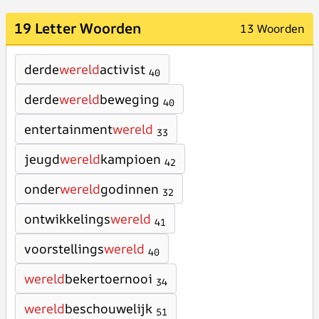
19 Letter Woorden
13 Woorden
derde
wereld
activist
40
derde
wereld
beweging
40
entertainment
wereld
33
jeugd
wereld
kampioen
42
onder
wereld
godinnen
32
ontwikkelings
wereld
41
voorstellings
wereld
40
wereld
bekertoernooi
34
wereld
beschouwelijk
51