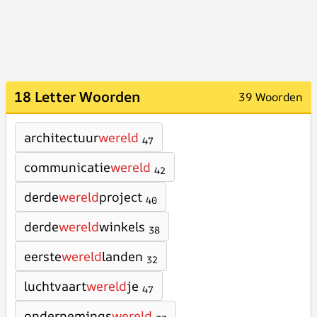
18 Letter Woorden
39 Woorden
architectuur
wereld
47
communicatie
wereld
42
derde
wereld
project
40
derde
wereld
winkels
38
eerste
wereld
landen
32
luchtvaart
wereld
je
47
ondernemings
wereld