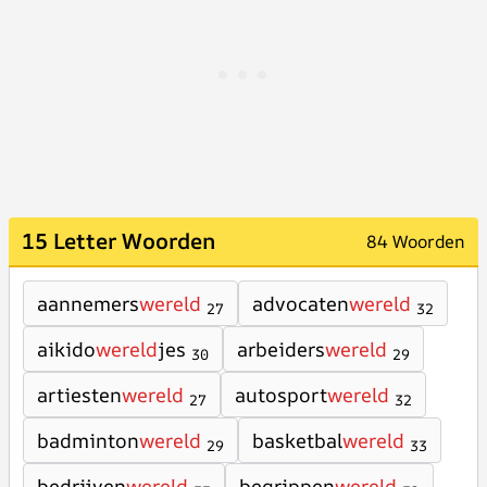
15 Letter Woorden
84 Woorden
aannemers
wereld
advocaten
wereld
27
32
aikido
wereld
jes
arbeiders
wereld
30
29
artiesten
wereld
autosport
wereld
27
32
badminton
wereld
basketbal
wereld
29
33
bedrijven
wereld
begrippen
wereld