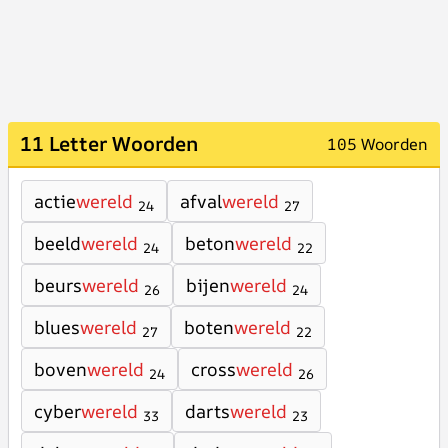
11 Letter Woorden
105 Woorden
actie
wereld
afval
wereld
24
27
beeld
wereld
beton
wereld
24
22
beurs
wereld
bijen
wereld
26
24
blues
wereld
boten
wereld
27
22
boven
wereld
cross
wereld
24
26
cyber
wereld
darts
wereld
33
23