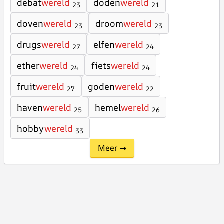
debat
wereld
doden
wereld
23
21
doven
wereld
droom
wereld
23
23
drugs
wereld
elfen
wereld
27
24
ether
wereld
fiets
wereld
24
24
fruit
wereld
goden
wereld
27
22
haven
wereld
hemel
wereld
25
26
hobby
wereld
33
Meer →