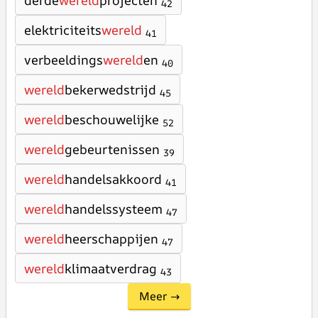
derde
wereld
projecten
42
elektriciteits
wereld
41
verbeeldings
wereld
en
40
wereld
bekerwedstrijd
45
wereld
beschouwelijke
52
wereld
gebeurtenissen
39
wereld
handelsakkoord
41
wereld
handelssysteem
47
wereld
heerschappijen
47
wereld
klimaatverdrag
43
Meer →