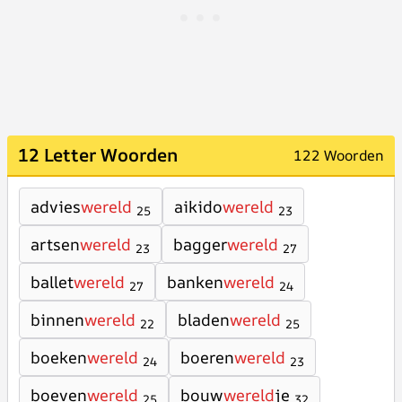
12 Letter Woorden
122 Woorden
advies
wereld
aikido
wereld
25
23
artsen
wereld
bagger
wereld
23
27
ballet
wereld
banken
wereld
27
24
binnen
wereld
bladen
wereld
22
25
boeken
wereld
boeren
wereld
24
23
boeven
wereld
bouw
wereld
je
25
32