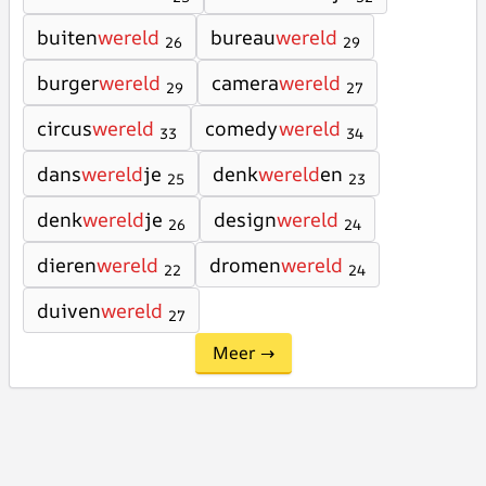
buiten
wereld
bureau
wereld
26
29
burger
wereld
camera
wereld
29
27
circus
wereld
comedy
wereld
33
34
dans
wereld
je
denk
wereld
en
25
23
denk
wereld
je
design
wereld
26
24
dieren
wereld
dromen
wereld
22
24
duiven
wereld
27
Meer →