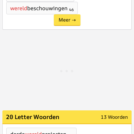
wereld
beschouwingen
46
Meer →
20 Letter Woorden
13 Woorden