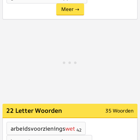
Meer →
22 Letter Woorden
35 Woorden
arbeidsvoorzienings
wet
42