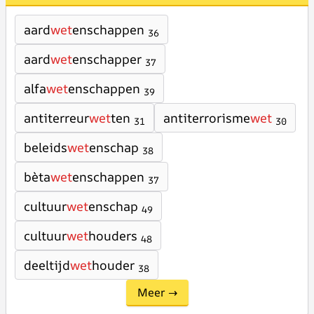
aard
wet
enschappen
36
aard
wet
enschapper
37
alfa
wet
enschappen
39
antiterreur
wet
ten
antiterrorisme
wet
31
30
beleids
wet
enschap
38
bèta
wet
enschappen
37
cultuur
wet
enschap
49
cultuur
wet
houders
48
deeltijd
wet
houder
38
Meer →