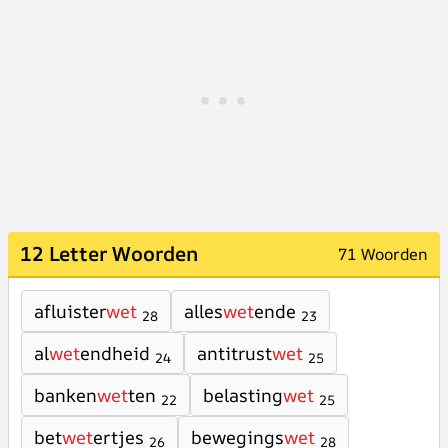
12 Letter Woorden
71 Woorden
afluister
wet
alles
wet
ende
28
23
al
wet
endheid
antitrust
wet
24
25
banken
wet
ten
belasting
wet
22
25
bet
wet
ertjes
bewegings
wet
26
28