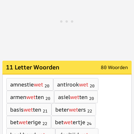
11 Letter Woorden
80 Woorden
amnestie
wet
antirook
wet
20
20
armen
wet
ten
asiel
wet
ten
20
20
basis
wet
ten
beter
wet
ers
21
22
bet
wet
erige
bet
wet
ertje
22
24