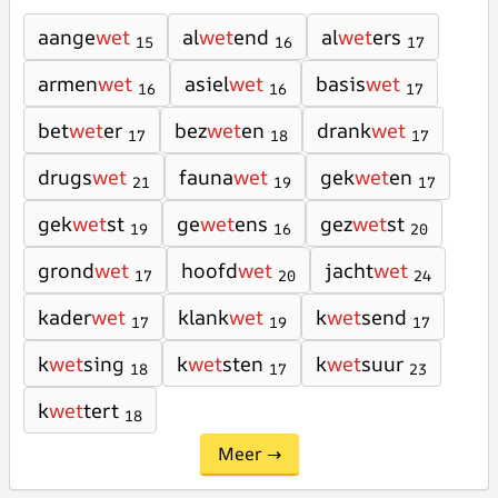
aange
wet
al
wet
end
al
wet
ers
15
16
17
armen
wet
asiel
wet
basis
wet
16
16
17
bet
wet
er
bez
wet
en
drank
wet
17
18
17
drugs
wet
fauna
wet
gek
wet
en
21
19
17
gek
wet
st
ge
wet
ens
gez
wet
st
19
16
20
grond
wet
hoofd
wet
jacht
wet
17
20
24
kader
wet
klank
wet
k
wet
send
17
19
17
k
wet
sing
k
wet
sten
k
wet
suur
18
17
23
k
wet
tert
18
Meer →