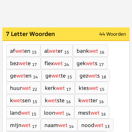
7 Letter Woorden
44 Woorden
af
wet
en
al
wet
er
bank
wet
15
15
16
bez
wet
e
flex
wet
gek
wet
s
17
24
17
ge
wet
en
ge
wet
te
gez
wet
s
14
15
18
huur
wet
kerk
wet
kies
wet
22
17
15
k
wet
sen
k
wet
ste
k
wet
ter
15
16
16
land
wet
loon
wet
mest
wet
15
14
16
mijn
wet
naam
wet
nood
wet
17
14
13