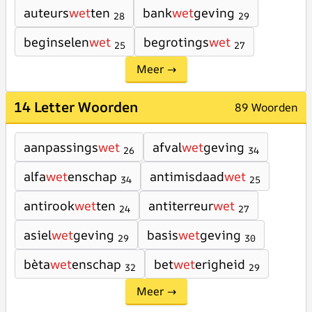
auteurs
wet
ten
bank
wet
geving
28
29
beginselen
wet
begrotings
wet
25
27
Meer →
14 Letter Woorden
89 Woorden
aanpassings
wet
afval
wet
geving
26
34
alfa
wet
enschap
antimisdaad
wet
34
25
antirook
wet
ten
antiterreur
wet
24
27
asiel
wet
geving
basis
wet
geving
29
30
bèta
wet
enschap
bet
wet
erigheid
32
29
Meer →