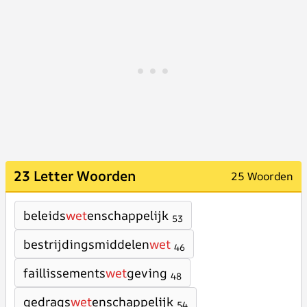
23 Letter Woorden
25 Woorden
beleids
wet
enschappelijk
53
bestrijdingsmiddelen
wet
46
faillissements
wet
geving
48
gedrags
wet
enschappelijk
54