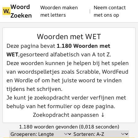
Woord
Woorden maken
Neem contact
|
Zoeken
met letters
met ons op
Woorden met WET
Deze pagina bevat
1.180 Woorden met
WET
,gesorteerd alfabetisch van A tot Z.
Deze woorden kunnen je helpen bij het spelen
van woordspelletjes zoals Scrabble, WordFeud
en Wordle of om het juiste woord te vinden
tijdens het schrijven.
Je kunt je zoekopdracht verder verfijnen met
behulp van het formulier op deze pagina.
Zoekopdracht aanpassen ↓
1.180 woorden gevonden (0,018 seconden)