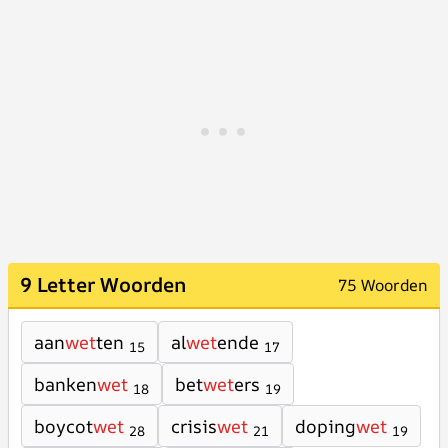
9 Letter Woorden
75 Woorden
aan
wet
ten
al
wet
ende
15
17
banken
wet
bet
wet
ers
18
19
boycot
wet
crisis
wet
doping
wet
28
21
19