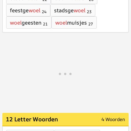
feestge
woel
stadsge
woel
24
23
woel
geesten
woel
muisjes
21
27
12 Letter Woorden
4 Woorden