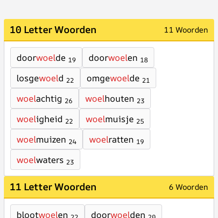
10 Letter Woorden
11 Woorden
door
woel
de
door
woel
en
19
18
losge
woel
d
omge
woel
de
22
21
woel
achtig
woel
houten
26
23
woel
igheid
woel
muisje
22
25
woel
muizen
woel
ratten
24
19
woel
waters
23
11 Letter Woorden
6 Woorden
bloot
woel
en
door
woel
den
22
20