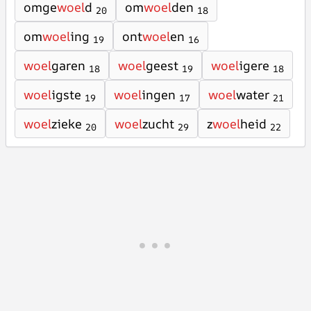
omge
woel
d
om
woel
den
20
18
om
woel
ing
ont
woel
en
19
16
woel
garen
woel
geest
woel
igere
18
19
18
woel
igste
woel
ingen
woel
water
19
17
21
woel
zieke
woel
zucht
z
woel
heid
20
29
22