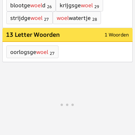
blootge
woel
d
krijgsge
woel
26
29
strijdge
woel
woel
watertje
27
28
13 Letter Woorden
1 Woorden
oorlogsge
woel
27