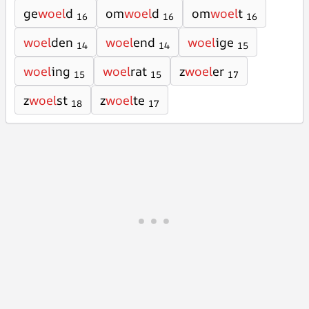
ge
woel
d
om
woel
d
om
woel
t
16
16
16
woel
den
woel
end
woel
ige
14
14
15
woel
ing
woel
rat
z
woel
er
15
15
17
z
woel
st
z
woel
te
18
17