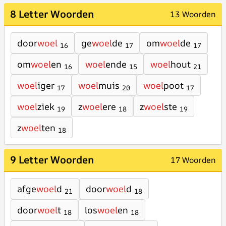
8 Letter Woorden
13 Woorden
door
woel
ge
woel
de
om
woel
de
16
17
17
om
woel
en
woel
ende
woel
hout
16
15
21
woel
iger
woel
muis
woel
poot
17
20
17
woel
ziek
z
woel
ere
z
woel
ste
19
18
19
z
woel
ten
18
9 Letter Woorden
17 Woorden
afge
woel
d
door
woel
d
21
18
door
woel
t
los
woel
en
18
18