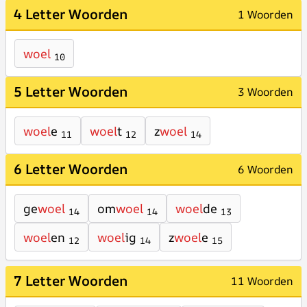
4 Letter Woorden
1 Woorden
woel
10
5 Letter Woorden
3 Woorden
woel
e
woel
t
z
woel
11
12
14
6 Letter Woorden
6 Woorden
ge
woel
om
woel
woel
de
14
14
13
woel
en
woel
ig
z
woel
e
12
14
15
7 Letter Woorden
11 Woorden