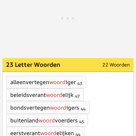
23 Letter Woorden
22 Woorden
alleenvertegen
woord
iger
43
beleidsverant
woord
elijk
47
bondsvertegen
woord
igers
44
buitenland
woord
voerders
45
eerstverant
woord
elijken
44