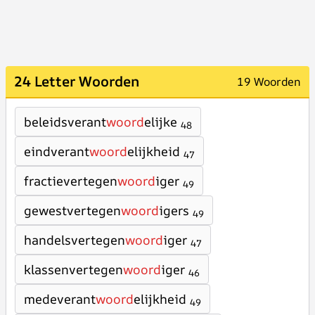
24 Letter Woorden
19 Woorden
beleidsverant
woord
elijke
48
eindverant
woord
elijkheid
47
fractievertegen
woord
iger
49
gewestvertegen
woord
igers
49
handelsvertegen
woord
iger
47
klassenvertegen
woord
iger
46
medeverant
woord
elijkheid
49