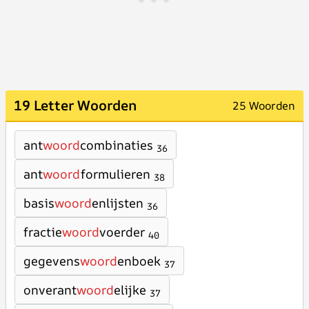
19 Letter Woorden
25 Woorden
ant
woord
combinaties
36
ant
woord
formulieren
38
basis
woord
enlijsten
36
fractie
woord
voerder
40
gegevens
woord
enboek
37
onverant
woord
elijke
37