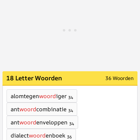
18 Letter Woorden
36 Woorden
alomtegen
woord
iger
34
ant
woord
combinatie
34
ant
woord
enveloppen
34
dialect
woord
enboek
36