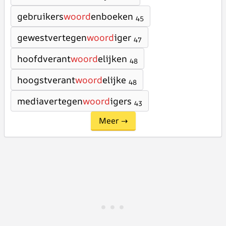
gebruikers
woord
enboeken
45
gewestvertegen
woord
iger
47
hoofdverant
woord
elijken
48
hoogstverant
woord
elijke
48
mediavertegen
woord
igers
43
Meer →