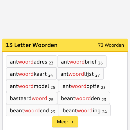
13 Letter Woorden
73 Woorden
ant
woord
adres
ant
woord
brief
23
26
ant
woord
kaart
ant
woord
lijst
24
27
ant
woord
model
ant
woord
optie
25
23
bastaard
woord
beant
woord
den
25
23
beant
woord
end
beant
woord
ing
23
24
Meer →