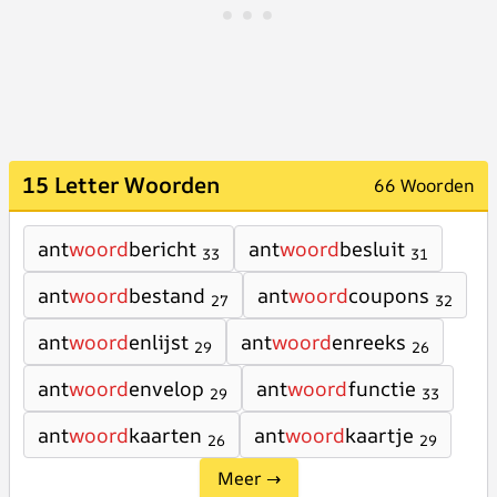
15 Letter Woorden
66 Woorden
ant
woord
bericht
ant
woord
besluit
33
31
ant
woord
bestand
ant
woord
coupons
27
32
ant
woord
enlijst
ant
woord
enreeks
29
26
ant
woord
envelop
ant
woord
functie
29
33
ant
woord
kaarten
ant
woord
kaartje
26
29
Meer →