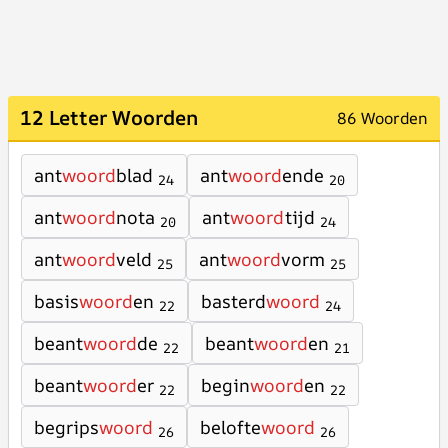
12 Letter Woorden
86 Woorden
ant
woord
blad
ant
woord
ende
24
20
ant
woord
nota
ant
woord
tijd
20
24
ant
woord
veld
ant
woord
vorm
25
25
basis
woord
en
basterd
woord
22
24
beant
woord
de
beant
woord
en
22
21
beant
woord
er
begin
woord
en
22
22
begrips
woord
belofte
woord
26
26