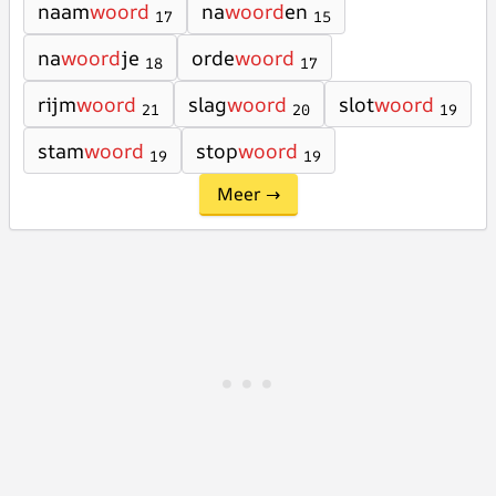
naam
woord
na
woord
en
17
15
na
woord
je
orde
woord
18
17
rijm
woord
slag
woord
slot
woord
21
20
19
stam
woord
stop
woord
19
19
Meer →