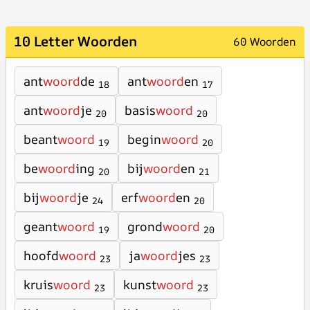
10 Letter Woorden
60 Woorden
ant
woord
de
ant
woord
en
18
17
ant
woord
je
basis
woord
20
20
beant
woord
begin
woord
19
20
be
woord
ing
bij
woord
en
20
21
bij
woord
je
erf
woord
en
24
20
geant
woord
grond
woord
19
20
hoofd
woord
ja
woord
jes
23
23
kruis
woord
kunst
woord
23
23