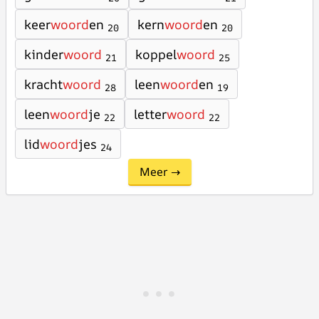
keer
woord
en
kern
woord
en
20
20
kinder
woord
koppel
woord
21
25
kracht
woord
leen
woord
en
28
19
leen
woord
je
letter
woord
22
22
lid
woord
jes
24
Meer →