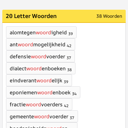
20 Letter Woorden
38 Woorden
alomtegen
woord
igheid
39
ant
woord
mogelijkheid
42
defensie
woord
voerder
37
dialect
woord
enboeken
38
eindverant
woord
elijk
39
eponiemen
woord
enboek
34
fractie
woord
voerders
42
gemeente
woord
voerder
37