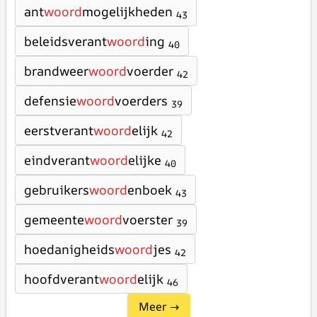
ant
woord
mogelijkheden
43
beleidsverant
woord
ing
40
brandweer
woord
voerder
42
defensie
woord
voerders
39
eerstverant
woord
elijk
42
eindverant
woord
elijke
40
gebruikers
woord
enboek
43
gemeente
woord
voerster
39
hoedanigheids
woord
jes
42
hoofdverant
woord
elijk
46
Meer →