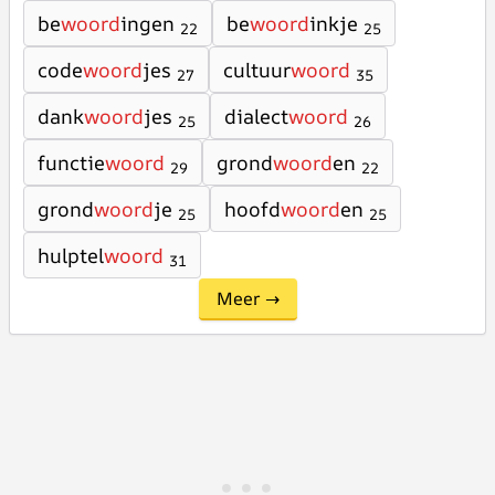
be
woord
ingen
be
woord
inkje
22
25
code
woord
jes
cultuur
woord
27
35
dank
woord
jes
dialect
woord
25
26
functie
woord
grond
woord
en
29
22
grond
woord
je
hoofd
woord
en
25
25
hulptel
woord
31
Meer →