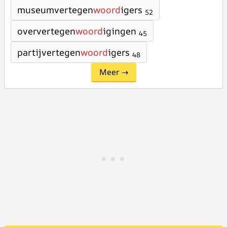
museumvertegen
woord
igers
52
oververtegen
woord
igingen
45
partijvertegen
woord
igers
48
Meer →