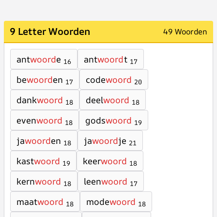
9 Letter Woorden
49 Woorden
ant
woord
e
ant
woord
t
16
17
be
woord
en
code
woord
17
20
dank
woord
deel
woord
18
18
even
woord
gods
woord
18
19
ja
woord
en
ja
woord
je
18
21
kast
woord
keer
woord
19
18
kern
woord
leen
woord
18
17
maat
woord
mode
woord
18
18