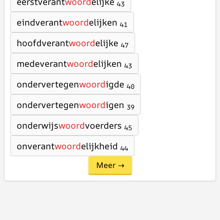
eerstverant
woord
elijke
43
eindverant
woord
elijken
41
hoofdverant
woord
elijke
47
medeverant
woord
elijken
43
ondervertegen
woord
igde
40
ondervertegen
woord
igen
39
onderwijs
woord
voerders
45
onverant
woord
elijkheid
44
Meer →