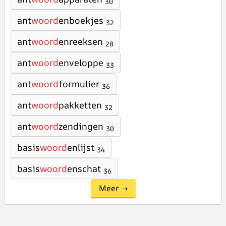
30
ant
woord
enboekjes
32
ant
woord
enreeksen
28
ant
woord
enveloppe
33
ant
woord
formulier
36
ant
woord
pakketten
32
ant
woord
zendingen
30
basis
woord
enlijst
34
basis
woord
enschat
36
Meer →