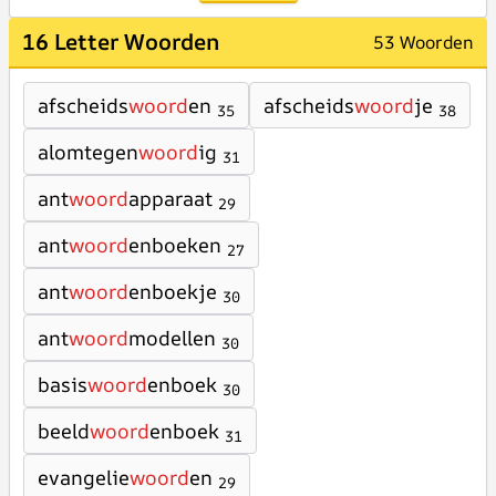
16 Letter Woorden
53 Woorden
afscheids
woord
en
afscheids
woord
je
35
38
alomtegen
woord
ig
31
ant
woord
apparaat
29
ant
woord
enboeken
27
ant
woord
enboekje
30
ant
woord
modellen
30
basis
woord
enboek
30
beeld
woord
enboek
31
evangelie
woord
en
29