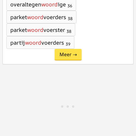
overaltegen
woord
ige
36
parket
woord
voerders
38
parket
woord
voerster
38
partij
woord
voerders
39
Meer →