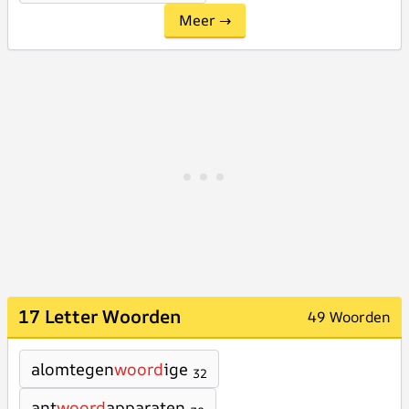
Meer →
17 Letter Woorden
49 Woorden
alomtegen
woord
ige
32
ant
woord
apparaten