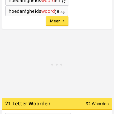
hoedanigheids
woord
en
37
hoedanigheids
woord
je
40
Meer →
21 Letter Woorden
32 Woorden