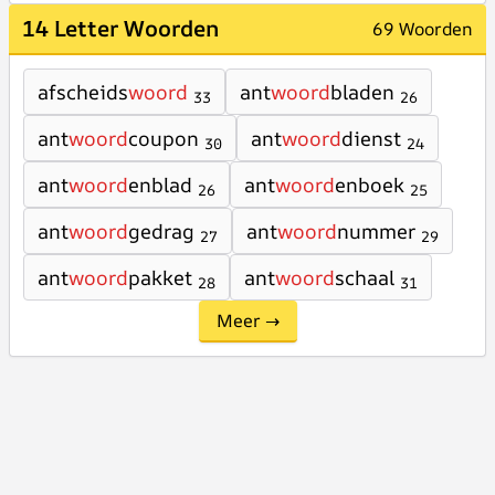
14 Letter Woorden
69 Woorden
afscheids
woord
ant
woord
bladen
33
26
ant
woord
coupon
ant
woord
dienst
30
24
ant
woord
enblad
ant
woord
enboek
26
25
ant
woord
gedrag
ant
woord
nummer
27
29
ant
woord
pakket
ant
woord
schaal
28
31
Meer →