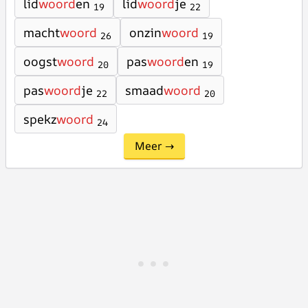
lid
woord
en
lid
woord
je
19
22
macht
woord
onzin
woord
26
19
oogst
woord
pas
woord
en
20
19
pas
woord
je
smaad
woord
22
20
spekz
woord
24
Meer →