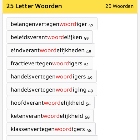
25 Letter Woorden
20 Woorden
belangenvertegen
woord
iger
47
beleidsverant
woord
elijken
49
eindverant
woord
elijkheden
48
fractievertegen
woord
igers
51
handelsvertegen
woord
igers
49
handelsvertegen
woord
iging
49
hoofdverant
woord
elijkheid
54
ketenverant
woord
elijkheid
50
klassenvertegen
woord
igers
48