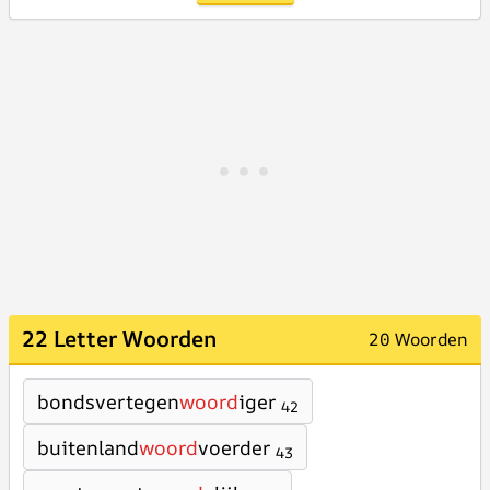
22 Letter Woorden
20 Woorden
bondsvertegen
woord
iger
42
buitenland
woord
voerder
43