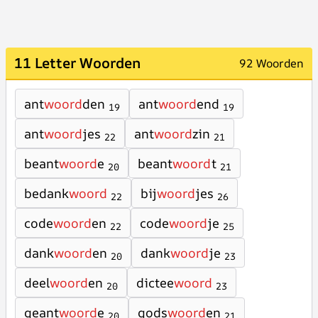
11 Letter Woorden
92 Woorden
ant
woord
den
ant
woord
end
19
19
ant
woord
jes
ant
woord
zin
22
21
beant
woord
e
beant
woord
t
20
21
bedank
woord
bij
woord
jes
22
26
code
woord
en
code
woord
je
22
25
dank
woord
en
dank
woord
je
20
23
deel
woord
en
dictee
woord
20
23
geant
woord
e
gods
woord
en
20
21