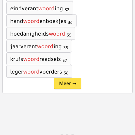
eindverant
woord
ing
32
hand
woord
enboekjes
36
hoedanigheids
woord
35
jaarverant
woord
ing
35
kruis
woord
raadsels
37
leger
woord
voerders
36
Meer →