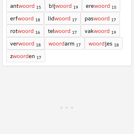
ant
woord
bij
woord
ere
woord
15
19
15
erf
woord
lid
woord
pas
woord
18
17
17
rot
woord
tel
woord
vak
woord
16
17
19
ver
woord
woord
arm
woord
jes
18
17
18
z
woord
en
17