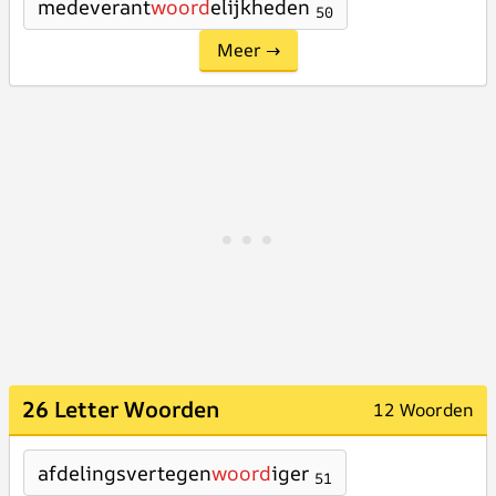
medeverant
woord
elijkheden
50
Meer →
26 Letter Woorden
12 Woorden
afdelingsvertegen
woord
iger
51