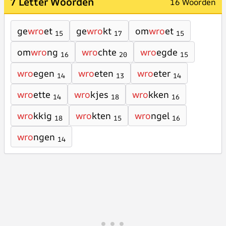
7 Letter Woorden
16 Woorden
ge
wro
et
ge
wro
kt
om
wro
et
15
17
15
om
wro
ng
wro
chte
wro
egde
16
20
15
wro
egen
wro
eten
wro
eter
14
13
14
wro
ette
wro
kjes
wro
kken
14
18
16
wro
kkig
wro
kten
wro
ngel
18
15
16
wro
ngen
14