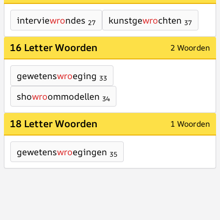
intervie
wro
ndes
kunstge
wro
chten
27
37
16 Letter Woorden
2 Woorden
gewetens
wro
eging
33
sho
wro
ommodellen
34
18 Letter Woorden
1 Woorden
gewetens
wro
egingen
35