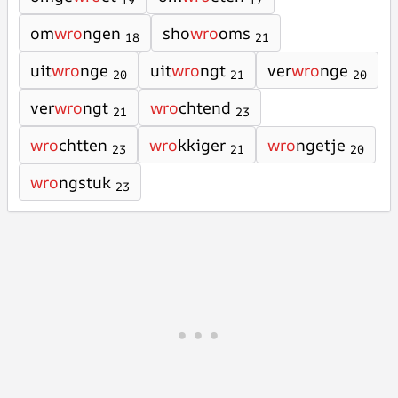
19
17
om
wro
ngen
sho
wro
oms
18
21
uit
wro
nge
uit
wro
ngt
ver
wro
nge
20
21
20
ver
wro
ngt
wro
chtend
21
23
wro
chtten
wro
kkiger
wro
ngetje
23
21
20
wro
ngstuk
23