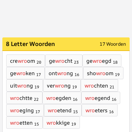
8 Letter Woorden
17 Woorden
cre
wro
om
ge
wro
cht
ge
wro
egd
20
23
18
ge
wro
ken
ont
wro
ng
sho
wro
om
17
16
19
uit
wro
ng
ver
wro
ng
wro
chten
19
19
21
wro
chtte
wro
egden
wro
egend
22
16
16
wro
eging
wro
etend
wro
eters
17
15
16
wro
etten
wro
kkige
15
19