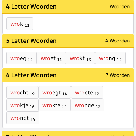
4 Letter Woorden
1 Woorden
wro
k
11
5 Letter Woorden
4 Woorden
wro
eg
wro
et
wro
kt
wro
ng
12
11
13
12
6 Letter Woorden
7 Woorden
wro
cht
wro
egt
wro
ete
19
14
12
wro
kje
wro
kte
wro
nge
16
14
13
wro
ngt
14