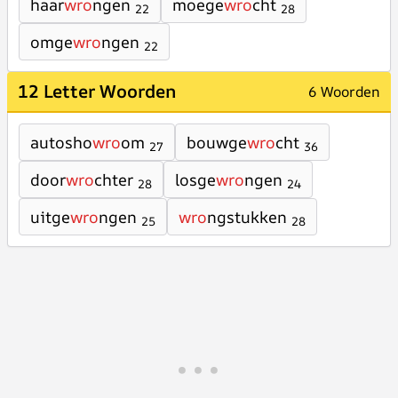
haar
wro
ngen
moege
wro
cht
22
28
omge
wro
ngen
22
12 Letter Woorden
6 Woorden
autosho
wro
om
bouwge
wro
cht
27
36
door
wro
chter
losge
wro
ngen
28
24
uitge
wro
ngen
wro
ngstukken
25
28