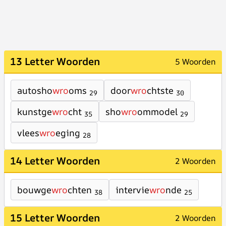
13 Letter Woorden
5 Woorden
autosho
wro
oms
door
wro
chtste
29
30
kunstge
wro
cht
sho
wro
ommodel
35
29
vlees
wro
eging
28
14 Letter Woorden
2 Woorden
bouwge
wro
chten
intervie
wro
nde
38
25
15 Letter Woorden
2 Woorden