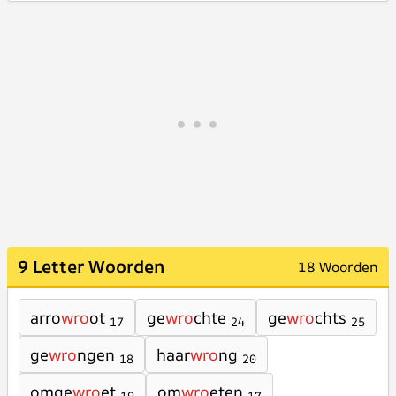
9 Letter Woorden
18 Woorden
arro
wro
ot
ge
wro
chte
ge
wro
chts
17
24
25
ge
wro
ngen
haar
wro
ng
18
20
omge
wro
et
om
wro
eten