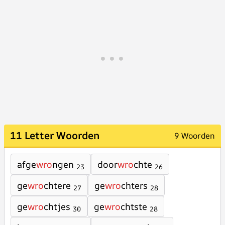
11 Letter Woorden
9 Woorden
afge
wro
ngen
door
wro
chte
23
26
ge
wro
chtere
ge
wro
chters
27
28
ge
wro
chtjes
ge
wro
chtste
30
28