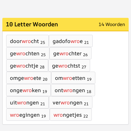
10 Letter Woorden
14 Woorden
door
wro
cht
gadofo
wro
e
25
21
ge
wro
chten
ge
wro
chter
25
26
ge
wro
chtje
ge
wro
chtst
28
27
omge
wro
ete
om
wro
etten
20
19
onge
wro
ken
ont
wro
ngen
19
18
uit
wro
ngen
ver
wro
ngen
21
21
wro
egingen
wro
ngetjes
19
22