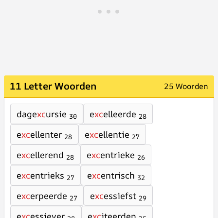
11 Letter Woorden
25 Woorden
dage
xc
ursie
e
xc
elleerde
30
28
e
xc
ellenter
e
xc
ellentie
28
27
e
xc
ellerend
e
xc
entrieke
28
26
e
xc
entrieks
e
xc
entrisch
27
32
e
xc
erpeerde
e
xc
essiefst
27
29
e
xc
essiever
e
xc
iteerden