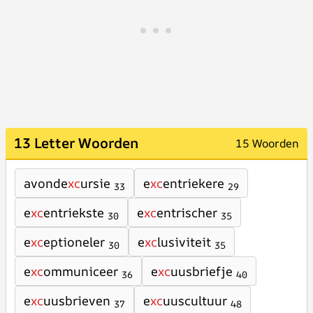
13 Letter Woorden
15 Woorden
avonde
xc
ursie
e
xc
entriekere
33
29
e
xc
entriekste
e
xc
entrischer
30
35
e
xc
eptioneler
e
xc
lusiviteit
30
35
e
xc
ommuniceer
e
xc
uusbriefje
36
40
e
xc
uusbrieven
e
xc
uuscultuur
37
48