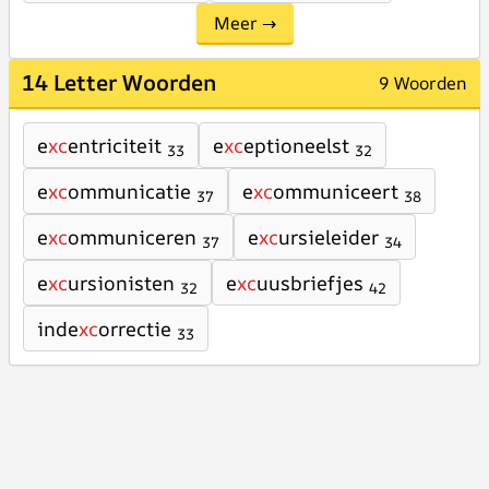
Meer →
14 Letter Woorden
9 Woorden
e
xc
entriciteit
e
xc
eptioneelst
33
32
e
xc
ommunicatie
e
xc
ommuniceert
37
38
e
xc
ommuniceren
e
xc
ursieleider
37
34
e
xc
ursionisten
e
xc
uusbriefjes
32
42
inde
xc
orrectie
33