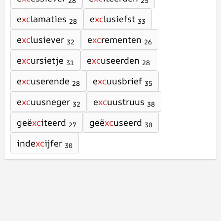
28
25
e
xc
lamaties
e
xc
lusiefst
28
33
e
xc
lusiever
e
xc
rementen
32
26
e
xc
ursietje
e
xc
useerden
31
28
e
xc
userende
e
xc
uusbrief
28
35
e
xc
uusneger
e
xc
uustruus
32
38
geë
xc
iteerd
geë
xc
useerd
27
30
inde
xc
ijfer
30