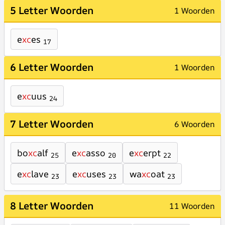
5 Letter Woorden
1 Woorden
e
xc
es
17
6 Letter Woorden
1 Woorden
e
xc
uus
24
7 Letter Woorden
6 Woorden
bo
xc
alf
e
xc
asso
e
xc
erpt
25
20
22
e
xc
lave
e
xc
uses
wa
xc
oat
23
23
23
8 Letter Woorden
11 Woorden