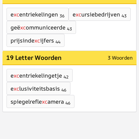
e
xc
entriekelingen
e
xc
ursiebedrijven
36
43
geë
xc
ommuniceerde
43
prijsinde
xc
ijfers
44
19 Letter Woorden
3 Woorden
e
xc
entriekelingetje
42
e
xc
lusiviteitsbasis
46
spiegelrefle
xc
amera
46