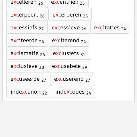
e
xc
elleren
e
xc
entriek
26
25
e
xc
erpeert
e
xc
erperen
26
25
e
xc
essiefs
e
xc
essieve
e
xc
itaties
27
26
24
e
xc
iteerde
e
xc
iterend
24
24
e
xc
lamatie
e
xc
lusiefs
26
31
e
xc
lusieve
e
xc
usabele
30
29
e
xc
useerde
e
xc
userend
27
27
inde
xc
anon
inde
xc
odes
22
24