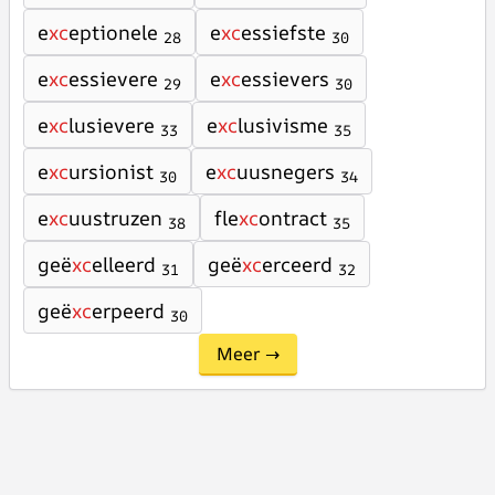
e
xc
eptionele
e
xc
essiefste
28
30
e
xc
essievere
e
xc
essievers
29
30
e
xc
lusievere
e
xc
lusivisme
33
35
e
xc
ursionist
e
xc
uusnegers
30
34
e
xc
uustruzen
fle
xc
ontract
38
35
geë
xc
elleerd
geë
xc
erceerd
31
32
geë
xc
erpeerd
30
Meer →