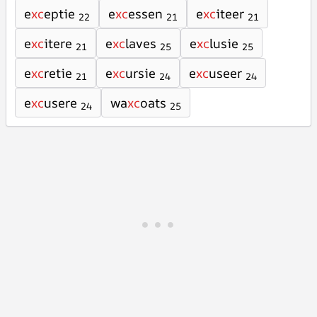
e
xc
eptie
e
xc
essen
e
xc
iteer
22
21
21
e
xc
itere
e
xc
laves
e
xc
lusie
21
25
25
e
xc
retie
e
xc
ursie
e
xc
useer
21
24
24
e
xc
usere
wa
xc
oats
24
25