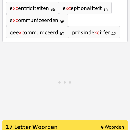
e
xc
entriciteiten
e
xc
eptionaliteit
35
34
e
xc
ommuniceerden
40
geë
xc
ommuniceerd
prijsinde
xc
ijfer
42
42
17 Letter Woorden
4 Woorden