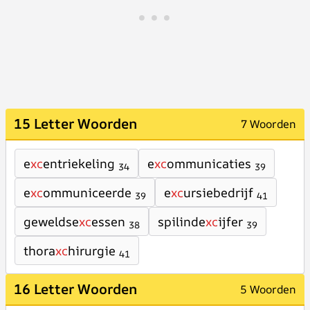
15 Letter Woorden
7 Woorden
e
xc
entriekeling
e
xc
ommunicaties
34
39
e
xc
ommuniceerde
e
xc
ursiebedrijf
39
41
geweldse
xc
essen
spilinde
xc
ijfer
38
39
thora
xc
hirurgie
41
16 Letter Woorden
5 Woorden