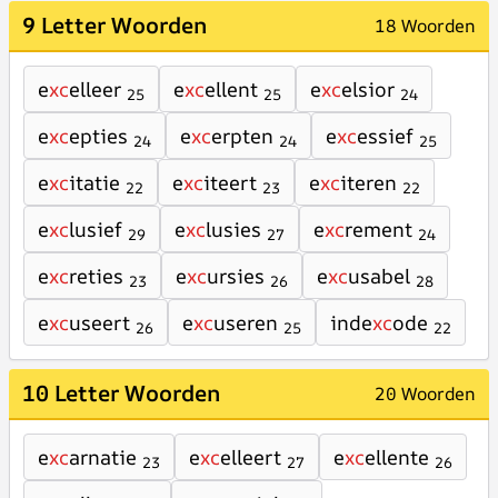
9 Letter Woorden
18 Woorden
e
xc
elleer
e
xc
ellent
e
xc
elsior
25
25
24
e
xc
epties
e
xc
erpten
e
xc
essief
24
24
25
e
xc
itatie
e
xc
iteert
e
xc
iteren
22
23
22
e
xc
lusief
e
xc
lusies
e
xc
rement
29
27
24
e
xc
reties
e
xc
ursies
e
xc
usabel
23
26
28
e
xc
useert
e
xc
useren
inde
xc
ode
26
25
22
10 Letter Woorden
20 Woorden
e
xc
arnatie
e
xc
elleert
e
xc
ellente
23
27
26