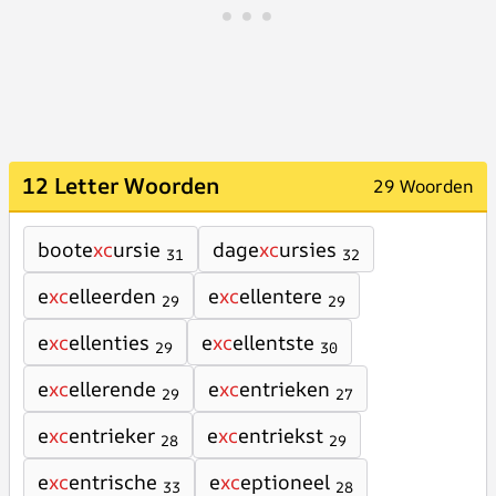
12 Letter Woorden
29 Woorden
boote
xc
ursie
dage
xc
ursies
31
32
e
xc
elleerden
e
xc
ellentere
29
29
e
xc
ellenties
e
xc
ellentste
29
30
e
xc
ellerende
e
xc
entrieken
29
27
e
xc
entrieker
e
xc
entriekst
28
29
e
xc
entrische
e
xc
eptioneel
33
28