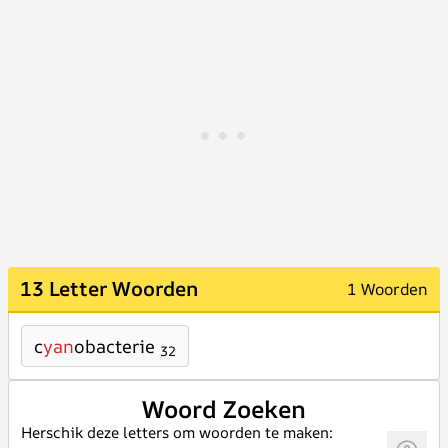
13 Letter Woorden
1 Woorden
c
yan
obacterie
32
Woord Zoeken
Herschik deze letters om woorden te maken: