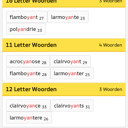
10 Letter Woorden
3 Woorden
flambo
yan
t
larmo
yan
te
27
23
pol
yan
drie
23
11 Letter Woorden
4 Woorden
acroc
yan
ose
clairvo
yan
t
28
29
flambo
yan
te
larmo
yan
ter
28
25
12 Letter Woorden
3 Woorden
clairvo
yan
ce
clairvo
yan
ts
33
31
larmo
yan
tere
26