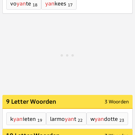
vo
yan
te
yan
kees
18
17
9 Letter Woorden
3 Woorden
k
yan
ieten
larmo
yan
t
w
yan
dotte
19
22
23