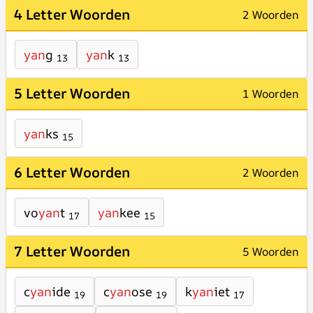
4 Letter Woorden
2 Woorden
yan
g
yan
k
13
13
5 Letter Woorden
1 Woorden
yan
ks
15
6 Letter Woorden
2 Woorden
vo
yan
t
yan
kee
17
15
7 Letter Woorden
5 Woorden
c
yan
ide
c
yan
ose
k
yan
iet
19
19
17