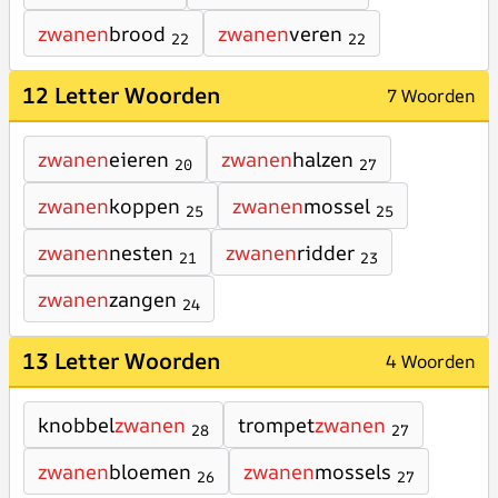
zwanen
brood
zwanen
veren
22
22
12 Letter Woorden
7 Woorden
zwanen
eieren
zwanen
halzen
20
27
zwanen
koppen
zwanen
mossel
25
25
zwanen
nesten
zwanen
ridder
21
23
zwanen
zangen
24
13 Letter Woorden
4 Woorden
knobbel
zwanen
trompet
zwanen
28
27
zwanen
bloemen
zwanen
mossels
26
27