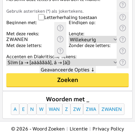
Gebruik asterisken (*) als jokertekens.
Letterherhaling toestaan
Beginnen met:
Eindigen op:
Met deze reeks:
Lengte:
Met deze letters:
Zonder deze letters:
Accenten en Diakritische Tekens:
Geavanceerde Opties
↓
Zoeken
Woorden met _
A
E
N
W
WAN
Z
ZW
ZWA
ZWANEN
© 2026 -
Woord Zoeken
|
Licentie
|
Privacy Policy