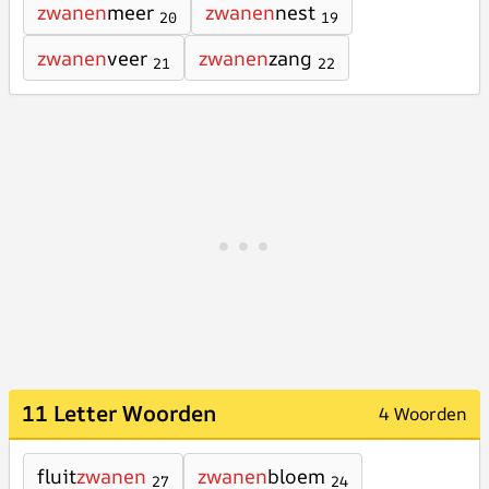
zwanen
meer
zwanen
nest
20
19
zwanen
veer
zwanen
zang
21
22
11 Letter Woorden
4 Woorden
fluit
zwanen
zwanen
bloem
27
24