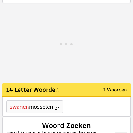
14 Letter Woorden
1 Woorden
zwanen
mosselen
27
Woord Zoeken
Herschik deze letters om woorden te maken: