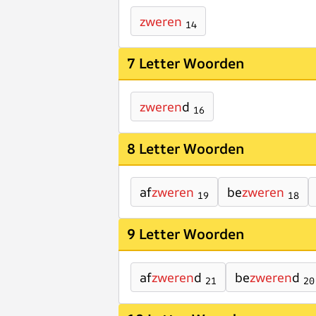
zweren
14
7 Letter Woorden
zweren
d
16
8 Letter Woorden
af
zweren
be
zweren
19
18
9 Letter Woorden
af
zweren
d
be
zweren
d
21
20