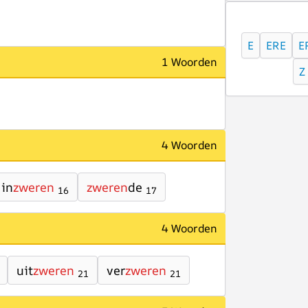
E
ERE
E
1 Woorden
Z
4 Woorden
in
zweren
zweren
de
16
17
4 Woorden
uit
zweren
ver
zweren
21
21