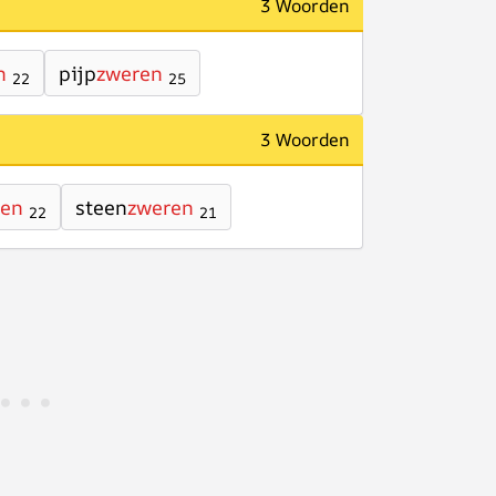
3 Woorden
n
pijp
zweren
22
25
3 Woorden
ren
steen
zweren
22
21