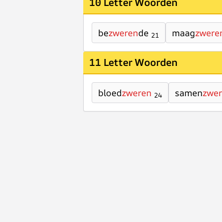
10 Letter Woorden
be
zweren
de
maag
zwere
21
11 Letter Woorden
bloed
zweren
samen
zwe
24