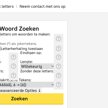
letters
|
Neem contact met ons op
Woord Zoeken
 letters om woorden te maken:
ken (*) als jokertekens.
Letterherhaling toestaan
Eindigen op:
:
Lengte:
rs:
Zonder deze letters:
akritische Tekens:
eavanceerde Opties
↓
Zoeken