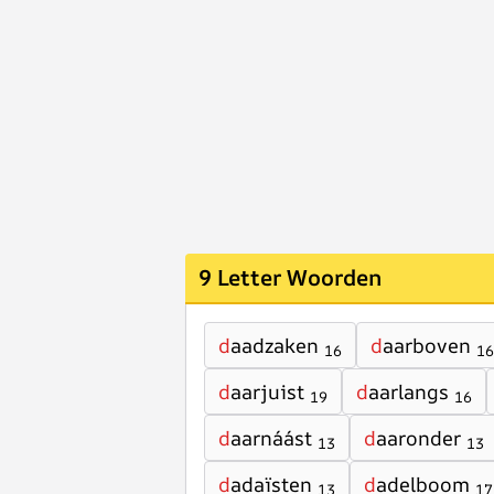
9 Letter Woorden
d
aadzaken
d
aarboven
16
16
d
aarjuist
d
aarlangs
19
16
d
aarnáást
d
aaronder
13
13
d
adaïsten
d
adelboom
13
17