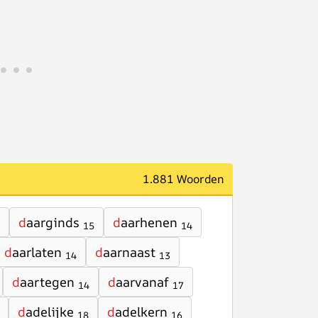
1.881 Woorden
d
aarginds
d
aarhenen
15
14
d
aarlaten
d
aarnaast
14
13
d
aartegen
d
aarvanaf
14
17
d
adelijke
d
adelkern
18
16