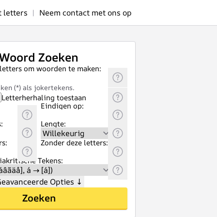
letters
|
Neem contact met ons op
Woord Zoeken
 letters om woorden te maken:
ken (*) als jokertekens.
Letterherhaling toestaan
Eindigen op:
:
Lengte:
rs:
Zonder deze letters:
akritische Tekens:
eavanceerde Opties
↓
Zoeken