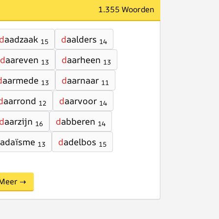
1.355 Woorden
d
aadzaak
d
aalders
15
14
d
aareven
d
aarheen
13
13
d
aarmede
d
aarnaar
13
11
d
aarrond
d
aarvoor
12
14
d
aarzijn
d
abberen
16
14
adaïsme
d
adelbos
13
15
Meer →