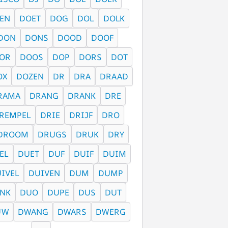
EN
DOET
DOG
DOL
DOLK
DON
DONS
DOOD
DOOF
OR
DOOS
DOP
DORS
DOT
OX
DOZEN
DR
DRA
DRAAD
RAMA
DRANG
DRANK
DRE
REMPEL
DRIE
DRIJF
DRO
DROOM
DRUGS
DRUK
DRY
EL
DUET
DUF
DUIF
DUIM
IVEL
DUIVEN
DUM
DUMP
NK
DUO
DUPE
DUS
DUT
UW
DWANG
DWARS
DWERG