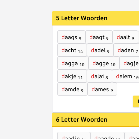
5 Letter Woorden
d
aags
d
aagt
d
aalt
9
9
9
d
acht
d
adel
d
aden
14
9
7
d
agga
d
agge
d
agje
10
10
d
akje
d
alai
d
alem
11
8
10
d
amde
d
ames
9
9
6 Letter Woorden
d
aadje
d
aagde
d
aa