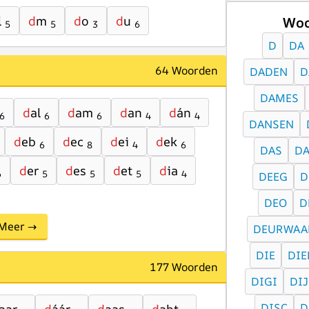
l
d
m
d
o
d
u
Woo
5
5
3
6
D
DA
64 Woorden
DADEN
D
DAMES
d
al
d
am
d
an
d
án
6
6
6
4
4
DANSEN
d
eb
d
ec
d
ei
d
ek
6
8
4
6
DAS
DA
d
er
d
es
d
et
d
ia
6
5
5
5
4
DEEG
D
DEO
D
Meer →
DEURWAA
DIE
DIE
177 Woorden
DIGI
DIJ
DISC
D