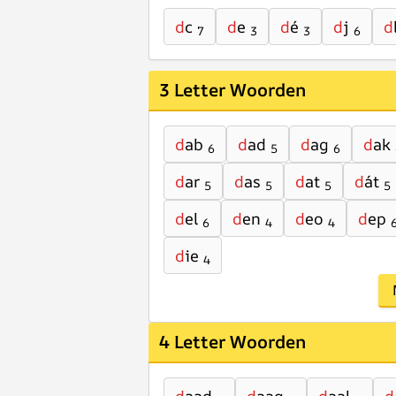
d
c
d
e
d
é
d
j
d
7
3
3
6
3 Letter Woorden
d
ab
d
ad
d
ag
d
ak
6
5
6
d
ar
d
as
d
at
d
át
5
5
5
5
d
el
d
en
d
eo
d
ep
6
4
4
d
ie
4
4 Letter Woorden