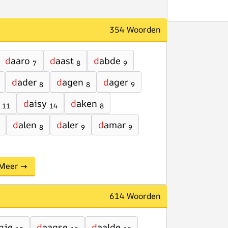
354 Woorden
d
aaro
d
aast
d
abde
7
8
9
d
ader
d
agen
d
ager
8
8
9
d
aisy
d
aken
11
14
8
d
alen
d
aler
d
amar
8
9
9
Meer →
614 Woorden
gje
d
aagse
d
aalde