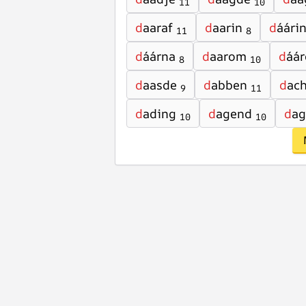
11
10
d
aaraf
d
aarin
d
áári
11
8
d
áárna
d
aarom
d
áá
8
10
d
aasde
d
abben
d
ac
9
11
d
ading
d
agend
d
ag
10
10