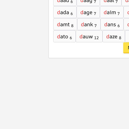
d
aad
d
aag
d
aal
d
6
7
7
d
ada
d
age
d
aim
6
7
7
d
amt
d
ank
d
ans
8
7
6
d
ato
d
auw
d
aze
6
12
8