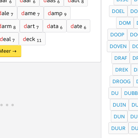
aar
d
áár
d
aas
d
abt
6
6
6
8
DOEL
DO
d
ale
d
ame
d
amp
7
7
9
DOM
d
arm
d
art
d
ata
d
ate
8
7
6
6
DOOP
DO
d
eal
d
eck
7
11
DOVEN
D
Meer →
DRAF
D
DREK
D
DROOG
DU
DUBB
DUIN
DU
DUN
DU
DUUR
D