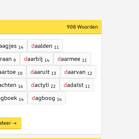
908 Woorden
aagjes
d
aalden
14
11
raan
d
aarbij
d
aarmee
9
14
11
aartoe
d
aaruit
d
aarvan
10
13
12
achten
d
actyli
d
adaïst
16
22
11
agboek
d
agboog
14
14
Meer →