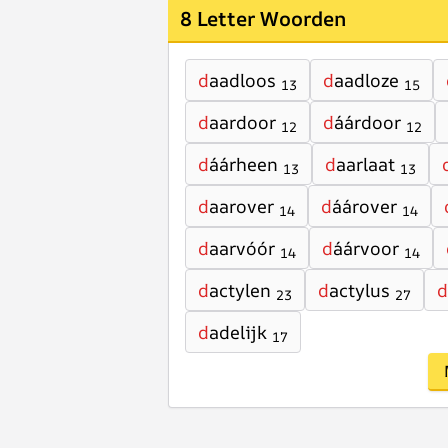
8 Letter Woorden
d
aadloos
d
aadloze
13
15
d
aardoor
d
áárdoor
12
12
d
áárheen
d
aarlaat
13
13
d
aarover
d
áárover
14
14
d
aarvóór
d
áárvoor
14
14
d
actylen
d
actylus
d
23
27
d
adelijk
17