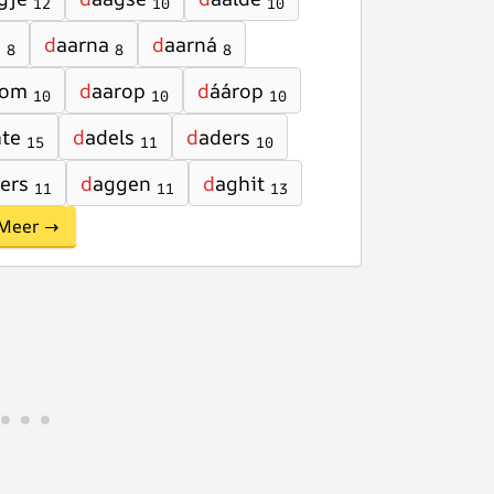
12
10
10
n
d
aarna
d
aarná
8
8
8
rom
d
aarop
d
áárop
10
10
10
hte
d
adels
d
aders
15
11
10
ers
d
aggen
d
aghit
11
11
13
Meer →