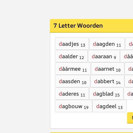
7 Letter Woorden
d
aadjes
d
aagden
d
13
11
d
aalder
d
aaraan
d
áá
12
9
d
áármee
d
aarnet
d
11
10
d
aasden
d
abbert
d
10
14
d
aderes
d
agblad
d
11
15
d
agbouw
d
agdeel
19
13