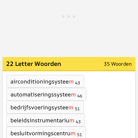
22 Letter Woorden
35 Woorden
airconditioningsystee
m
43
automatiseringssystee
m
46
bedrijfsvoeringsystee
m
51
beleidsinstrumentariu
m
43
besluitvormingscentru
m
51