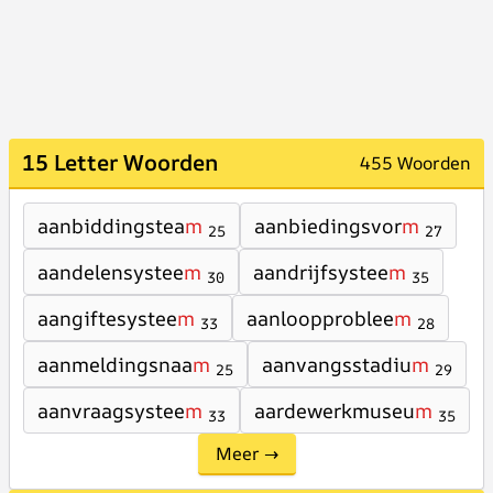
15 Letter Woorden
455 Woorden
aanbiddingstea
m
aanbiedingsvor
m
25
27
aandelensystee
m
aandrijfsystee
m
30
35
aangiftesystee
m
aanloopproblee
m
33
28
aanmeldingsnaa
m
aanvangsstadiu
m
25
29
aanvraagsystee
m
aardewerkmuseu
m
33
35
Meer →