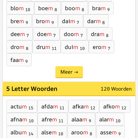
blo
m
boe
m
boo
m
bra
m
10
8
8
9
bre
m
bro
m
dai
m
dar
m
9
9
7
8
dee
m
doe
m
doo
m
dra
m
7
7
7
8
dro
m
dru
m
dui
m
ero
m
8
11
10
7
faa
m
9
Meer →
5 Letter Woorden
120 Woorden
actu
m
afda
m
afka
m
afko
m
15
11
12
12
afna
m
afre
m
alaa
m
alar
m
10
11
9
10
albu
m
alse
m
aroo
m
asse
m
14
10
8
9