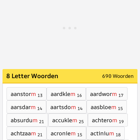
8 Letter Woorden
690 Woorden
aanstor
m
aardkle
m
aardwor
m
13
16
17
aarsdar
m
aartsdo
m
aasbloe
m
14
14
15
absurdu
m
accukle
m
achtero
m
21
25
19
achtzaa
m
acronie
m
actiniu
m
21
15
18