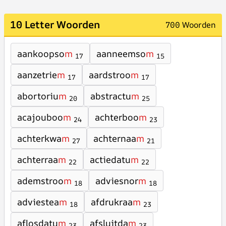
10 Letter Woorden
700 Woorden
aankoopso
m
aanneemso
m
17
15
aanzetrie
m
aardstroo
m
17
17
abortoriu
m
abstractu
m
20
25
acajouboo
m
achterboo
m
24
23
achterkwa
m
achternaa
m
27
21
achterraa
m
actiedatu
m
22
22
ademstroo
m
adviesnor
m
18
18
adviestea
m
afdrukraa
m
18
23
aflosdatu
m
afsluitda
m
23
23