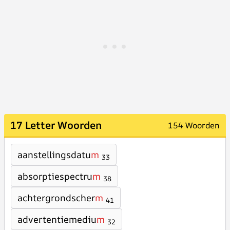
17 Letter Woorden
154 Woorden
aanstellingsdatu
m
33
absorptiespectru
m
38
achtergrondscher
m
41
advertentiemediu
m
32