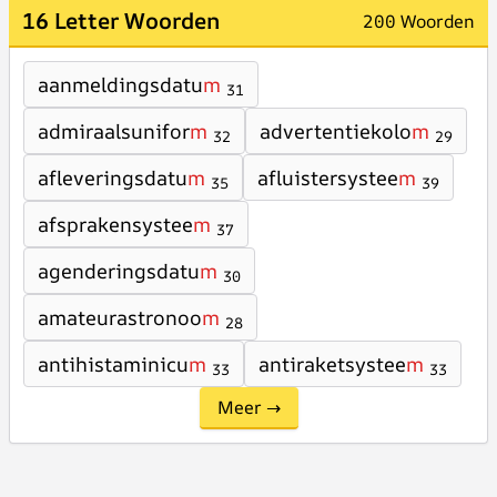
16 Letter Woorden
200 Woorden
aanmeldingsdatu
m
31
admiraalsunifor
m
advertentiekolo
m
32
29
afleveringsdatu
m
afluistersystee
m
35
39
afsprakensystee
m
37
agenderingsdatu
m
30
amateurastronoo
m
28
antihistaminicu
m
antiraketsystee
m
33
33
Meer →