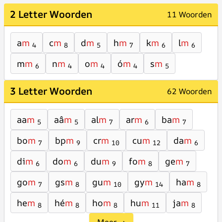
2 Letter Woorden
11 Woorden
a
m
c
m
d
m
h
m
k
m
l
m
4
8
5
7
6
6
m
m
n
m
o
m
ó
m
s
m
6
4
4
4
5
3 Letter Woorden
62 Woorden
aa
m
aâ
m
al
m
ar
m
ba
m
5
5
7
6
7
bo
m
bp
m
cr
m
cu
m
da
m
7
9
10
12
6
di
m
do
m
du
m
fo
m
ge
m
6
6
9
8
7
go
m
gs
m
gu
m
gy
m
ha
m
7
8
10
14
8
he
m
hé
m
ho
m
hu
m
ja
m
8
8
8
11
8