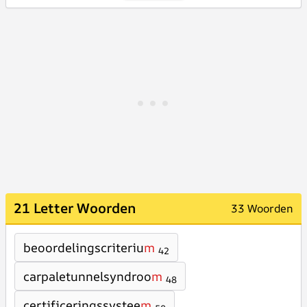
21 Letter Woorden
33 Woorden
beoordelingscriteriu
m
42
carpaletunnelsyndroo
m
48
certificeringssystee
m