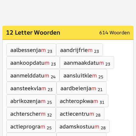
12 Letter Woorden
614 Woorden
aalbessenja
m
aandrijfrie
m
23
23
aankoopdatu
m
aanmaakdatu
m
23
23
aanmelddatu
m
aansluitkle
m
24
25
aansteekvla
m
aardbeienja
m
23
21
abrikozenja
m
achteropkwa
m
25
31
achterscher
m
actiecentru
m
32
28
actieprogra
m
adamskostuu
m
25
28