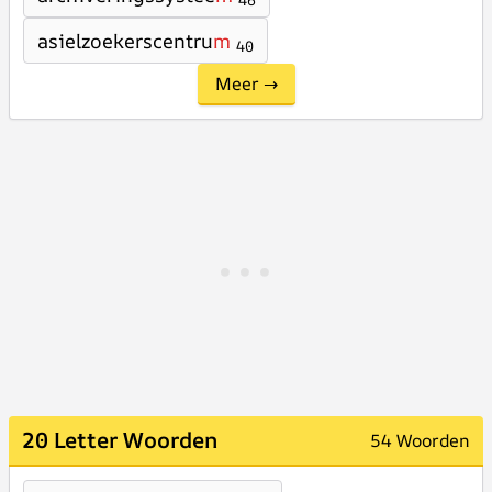
46
asielzoekerscentru
m
40
Meer →
20 Letter Woorden
54 Woorden