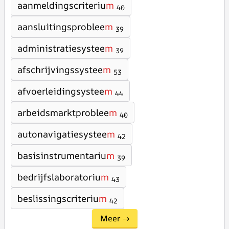
aanmeldingscriteriu
m
40
aansluitingsproblee
m
39
administratiesystee
m
39
afschrijvingssystee
m
53
afvoerleidingsystee
m
44
arbeidsmarktproblee
m
40
autonavigatiesystee
m
42
basisinstrumentariu
m
39
bedrijfslaboratoriu
m
43
beslissingscriteriu
m
42
Meer →