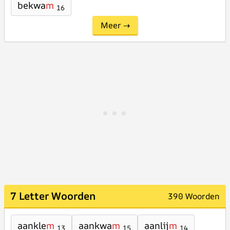
bekwa
m
16
Meer →
7 Letter Woorden
390 Woorden
aankle
m
aankwa
m
aanlij
m
13
15
14