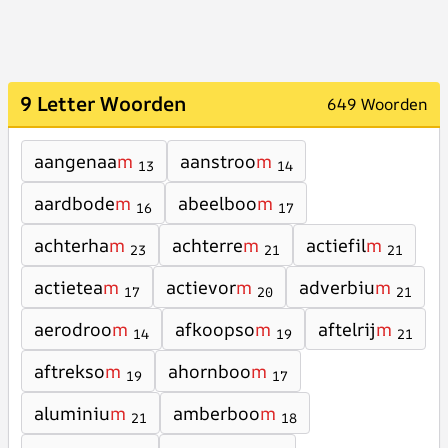
9 Letter Woorden
649 Woorden
aangenaa
m
aanstroo
m
13
14
aardbode
m
abeelboo
m
16
17
achterha
m
achterre
m
actiefil
m
23
21
21
actietea
m
actievor
m
adverbiu
m
17
20
21
aerodroo
m
afkoopso
m
aftelrij
m
14
19
21
aftrekso
m
ahornboo
m
19
17
aluminiu
m
amberboo
m
21
18