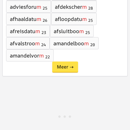
adviesforu
m
afdekscher
m
25
28
afhaaldatu
m
afloopdatu
m
26
25
afreisdatu
m
afsluitboo
m
23
25
afvalstroo
m
amandelboo
m
24
20
amandelvor
m
22
Meer →