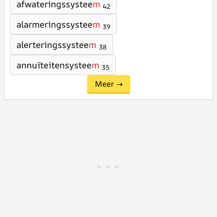
afwateringssystee
m
42
alarmeringssystee
m
39
alerteringssystee
m
38
annuïteitensystee
m
35
Meer →