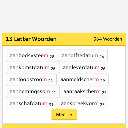
13 Letter Woorden
564 Woorden
aanbodsystee
m
aangiftedatu
m
28
26
aankomstdatu
m
aanleverdatu
m
26
26
aanloopstroo
m
aanmeldscher
m
22
29
aannemingsso
m
aanraakscher
m
21
27
aanschafdatu
m
aanspreekvor
m
31
25
Meer →