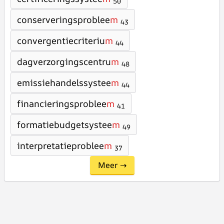
50
conserveringsproblee
m
43
convergentiecriteriu
m
44
dagverzorgingscentru
m
48
emissiehandelssystee
m
44
financieringsproblee
m
41
formatiebudgetsystee
m
49
interpretatieproblee
m
37
Meer →