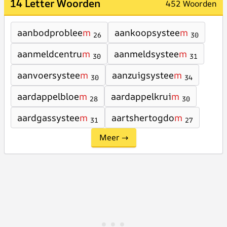
14 Letter Woorden
452 Woorden
aanbodproblee
m
aankoopsystee
m
26
30
aanmeldcentru
m
aanmeldsystee
m
30
31
aanvoersystee
m
aanzuigsystee
m
30
34
aardappelbloe
m
aardappelkrui
m
28
30
aardgassystee
m
aartshertogdo
m
31
27
Meer →