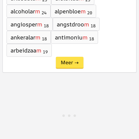
alcoholar
m
alpenbloe
m
24
20
angiosper
m
angstdroo
m
18
18
ankeralar
m
antimoniu
m
18
18
arbeidzaa
m
19
Meer →