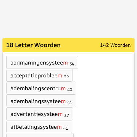
18 Letter Woorden
142 Woorden
aanmaningensystee
m
34
acceptatieproblee
m
39
ademhalingscentru
m
40
ademhalingssystee
m
41
advertentiesystee
m
37
afbetalingssystee
m
41