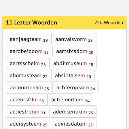
11 Letter Woorden
724 Woorden
aanjaagtea
m
aanvalsvor
m
19
23
aardbeiboo
m
aartsbisdo
m
19
20
aartsschel
m
abdijmuseu
m
26
28
abortustea
m
absintalse
m
22
20
accountnaa
m
achteropko
m
25
26
acteursfil
m
actiemediu
m
28
24
actiestroo
m
ademcentru
m
21
25
adersystee
m
adviesdatu
m
25
23