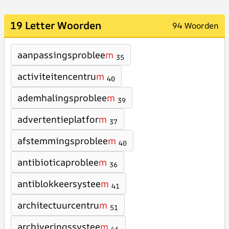
19 Letter Woorden
94 Woorden
aanpassingsproblee
m
35
activiteitencentru
m
40
ademhalingsproblee
m
39
advertentieplatfor
m
37
afstemmingsproblee
m
40
antibioticaproblee
m
36
antiblokkeersystee
m
41
architectuurcentru
m
51
archiveringssystee
m