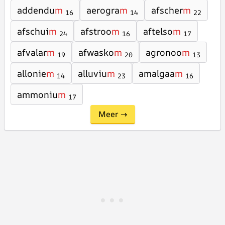
addendu
m
aerogra
m
afscher
m
16
14
22
afschui
m
afstroo
m
aftelso
m
24
16
17
afvalar
m
afwasko
m
agronoo
m
19
20
13
allonie
m
alluviu
m
amalgaa
m
14
23
16
ammoniu
m
17
Meer →