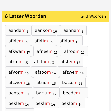
6 Letter Woorden
243 Woorden
aanda
m
aanko
m
aanna
m
9
10
8
afkle
m
afkli
m
afklo
m
15
15
15
afkwa
m
afnee
m
afroo
m
17
11
12
afrui
m
afsta
m
afste
m
15
13
13
afvor
m
afzoo
m
afzwe
m
15
14
18
afzwo
m
atriu
m
balse
m
18
13
13
banta
m
bariu
m
beade
m
11
14
11
bekle
m
bekli
m
beklo
m
14
14
14