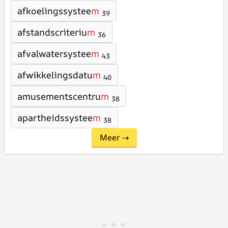
afkoelingssystee
m
39
afstandscriteriu
m
36
afvalwatersystee
m
43
afwikkelingsdatu
m
40
amusementscentru
m
38
apartheidssystee
m
38
Meer →