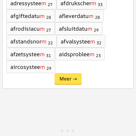
adressystee
m
afdrukscher
m
27
33
afgiftedatu
m
afleverdatu
m
28
28
afrodisiacu
m
afsluitdatu
m
27
29
afstandsnor
m
afvalsystee
m
22
32
afzetsystee
m
aidsproblee
m
31
23
aircosystee
m
29
Meer →