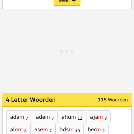
Meer →
4 Letter Woorden
115 Woorden
ada
m
ade
m
ahu
m
aja
m
7
7
12
9
alo
m
ase
m
bds
m
ber
m
8
7
10
9