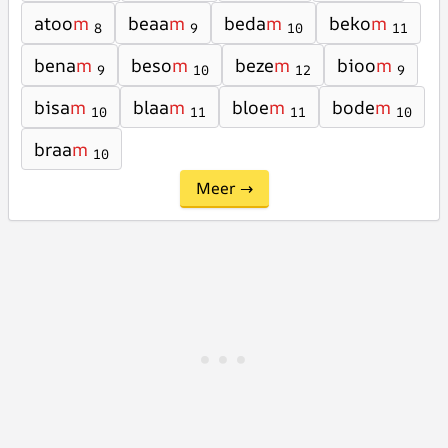
atoo
m
beaa
m
beda
m
beko
m
8
9
10
11
bena
m
beso
m
beze
m
bioo
m
9
10
12
9
bisa
m
blaa
m
bloe
m
bode
m
10
11
11
10
braa
m
10
Meer →