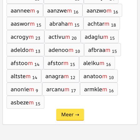
aannee
m
aanzwe
m
aanzwo
m
9
16
16
aaswor
m
abraha
m
achtar
m
15
15
18
acrogy
m
activu
m
adagiu
m
23
20
15
adeldo
m
adenoo
m
afbraa
m
13
10
15
afstoo
m
afstor
m
aleiku
m
14
15
16
altste
m
anagra
m
anatoo
m
14
12
10
anonie
m
arcanu
m
armkle
m
9
17
16
asbeze
m
15
Meer →