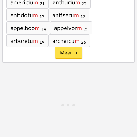
americiu
m
anthuriu
m
21
22
antidotu
m
antiseru
m
17
17
appelboo
m
appelvor
m
19
21
arboretu
m
archaïcu
m
19
26
Meer →