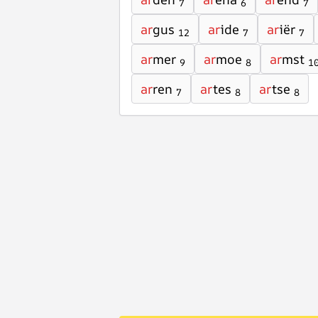
7
6
7
ar
gus
ar
ide
ar
iër
12
7
7
ar
mer
ar
moe
ar
mst
9
8
1
ar
ren
ar
tes
ar
tse
7
8
8