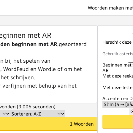
Woorden maken met 
eginnen met AR
Herschik deze
rden beginnen met AR
,gesorteerd
Gebruik asteris
 bij het spelen van
Beginnen met:
e, WordFeud en Wordle of om het
Met deze reeks
 het schrijven.
r verfijnen met behulp van het
Met deze lette
Accenten en Di
vonden (0,006 seconden)
G
1 Woorden