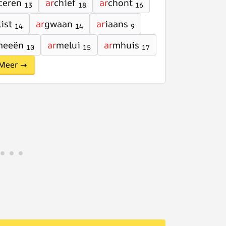
ceren
ar
chief
ar
chont
13
18
16
list
ar
gwaan
ar
iaans
14
14
9
meeën
ar
melui
ar
mhuis
10
15
17
Meer →