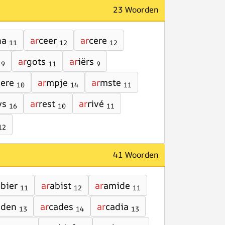
23 Woorden
na
ar
ceer
ar
cere
11
12
12
ar
gots
ar
iërs
9
11
9
ere
ar
mpje
ar
mste
10
14
11
ys
ar
rest
ar
rivé
16
10
11
12
41 Woorden
bier
ar
abist
ar
amide
11
12
11
aden
ar
cades
ar
cadia
13
14
13