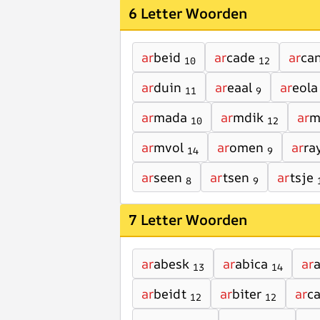
6 Letter Woorden
ar
beid
ar
cade
ar
ca
10
12
ar
duin
ar
eaal
ar
eola
11
9
ar
mada
ar
mdik
ar
m
10
12
ar
mvol
ar
omen
ar
ra
14
9
ar
seen
ar
tsen
ar
tsje
8
9
7 Letter Woorden
ar
abesk
ar
abica
ar
a
13
14
ar
beidt
ar
biter
ar
c
12
12