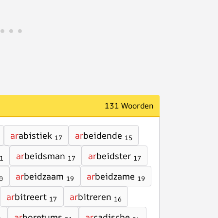
131 Woorden
ar
abistiek
ar
beidende
17
15
ar
beidsman
ar
beidster
1
17
17
ar
beidzaam
ar
beidzame
0
19
19
ar
bitreert
ar
bitreren
17
16
ar
boretums
ar
cadische