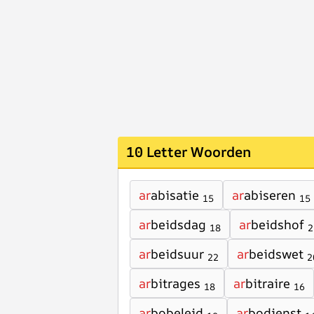
10 Letter Woorden
ar
abisatie
ar
abiseren
15
15
ar
beidsdag
ar
beidshof
18
2
ar
beidsuur
ar
beidswet
22
2
ar
bitrages
ar
bitraire
18
16
ar
bobeleid
ar
bodienst