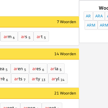
Woo
AR
ARA
7 Woorden
ARM
ARM
ar
m
ar
s
ar
t
6
5
5
14 Woorden
ea
ar
en
ar
es
ar
ia
5
5
6
5
r
rè
ar
ts
ar
ty
ar
yl
6
7
13
14
21 Woorden
ar
ent
ar
gon
ar
got