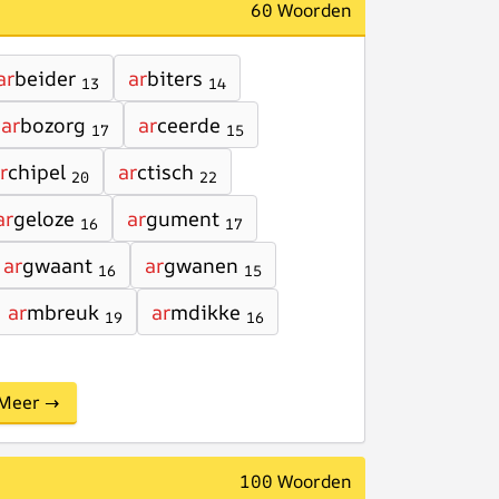
60 Woorden
ar
beider
ar
biters
13
14
ar
bozorg
ar
ceerde
17
15
r
chipel
ar
ctisch
20
22
ar
geloze
ar
gument
16
17
ar
gwaant
ar
gwanen
16
15
ar
mbreuk
ar
mdikke
19
16
Meer →
100 Woorden