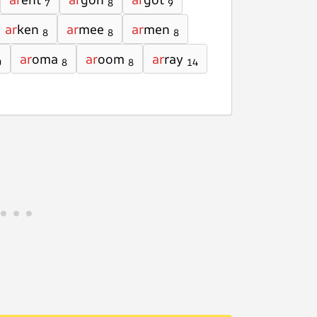
7
8
9
ar
ken
ar
mee
ar
men
8
8
8
ar
oma
ar
oom
ar
ray
0
8
8
14