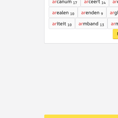
ar
canum
ar
ceert
ar
17
14
ar
ealen
ar
enden
ar
g
10
9
ar
iteit
ar
mband
ar
10
13