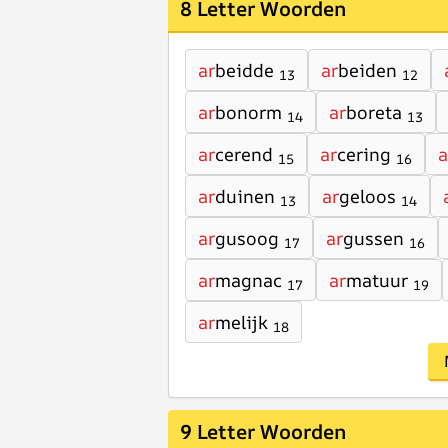
8 Letter Woorden
ar
beidde
ar
beiden
13
12
ar
bonorm
ar
boreta
14
13
ar
cerend
ar
cering
a
15
16
ar
duinen
ar
geloos
13
14
ar
gusoog
ar
gussen
17
16
ar
magnac
ar
matuur
17
19
ar
melijk
18
9 Letter Woorden