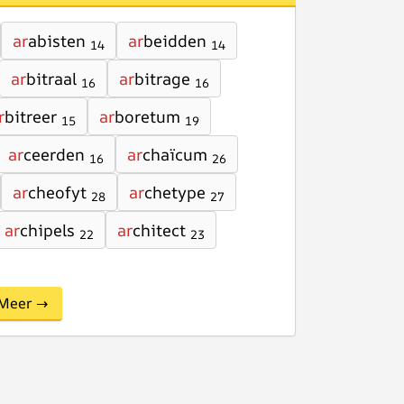
ar
abisten
ar
beidden
14
14
ar
bitraal
ar
bitrage
16
16
r
bitreer
ar
boretum
15
19
ar
ceerden
ar
chaïcum
16
26
ar
cheofyt
ar
chetype
28
27
ar
chipels
ar
chitect
22
23
Meer →