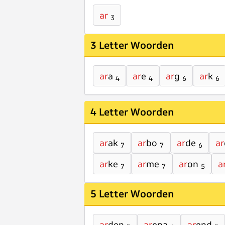
ar
3
3 Letter Woorden
ar
a
ar
e
ar
g
ar
k
4
4
6
6
4 Letter Woorden
ar
ak
ar
bo
ar
de
ar
7
7
6
ar
ke
ar
me
ar
on
a
7
7
5
5 Letter Woorden
ar
den
ar
ena
ar
end