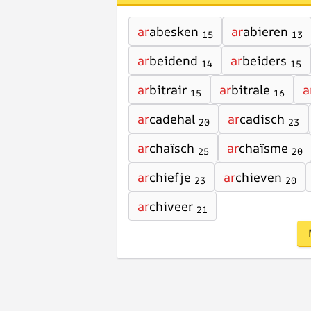
ar
abesken
ar
abieren
15
13
ar
beidend
ar
beiders
14
15
ar
bitrair
ar
bitrale
a
15
16
ar
cadehal
ar
cadisch
20
23
ar
chaïsch
ar
chaïsme
25
20
ar
chiefje
ar
chieven
23
20
ar
chiveer
21