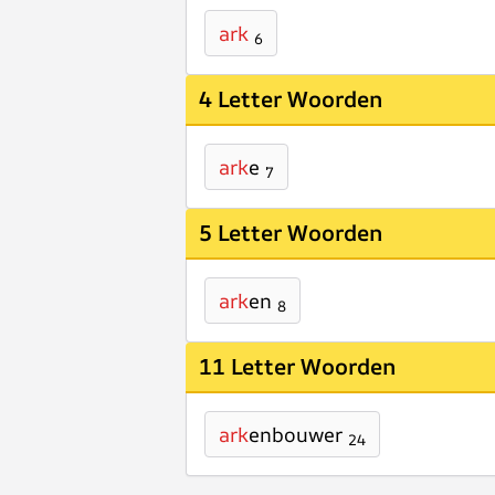
ark
6
4 Letter Woorden
ark
e
7
5 Letter Woorden
ark
en
8
11 Letter Woorden
ark
enbouwer
24