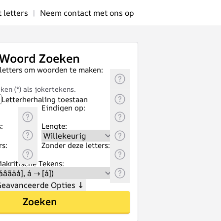
letters
|
Neem contact met ons op
Woord Zoeken
 letters om woorden te maken:
ken (*) als jokertekens.
Letterherhaling toestaan
Eindigen op:
:
Lengte:
rs:
Zonder deze letters:
akritische Tekens:
eavanceerde Opties
↓
Zoeken