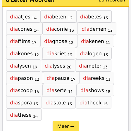
dia
atjes
dia
beten
dia
betes
14
12
13
dia
cones
dia
conie
dia
demen
14
13
12
dia
films
dia
gnose
dia
kenen
17
12
11
dia
kones
dia
kriet
dia
logen
12
13
13
dia
lysen
dia
lyses
dia
meter
19
20
13
dia
pason
dia
pauze
dia
reeks
12
17
13
dia
scoop
dia
serie
dia
shows
16
11
18
dia
spora
dia
stole
dia
theek
13
13
15
dia
these
14
Meer →