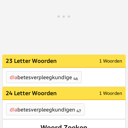
23 Letter Woorden
1 Woorden
dia
betesverpleegkundige
46
24 Letter Woorden
1 Woorden
dia
betesverpleegkundigen
47
Woord Zoeken