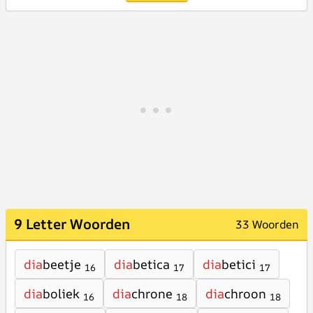
9 Letter Woorden
33 Woorden
dia
beetje
dia
betica
dia
betici
16
17
17
dia
boliek
dia
chrone
dia
chroon
16
18
18