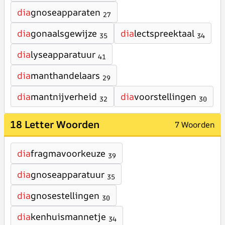
dia
gnoseapparaten
27
dia
gonaalsgewijze
dia
lectspreektaal
35
34
dia
lyseapparatuur
41
dia
manthandelaars
29
dia
mantnijverheid
dia
voorstellingen
32
30
18 Letter Woorden
7 Woorden
dia
fragmavoorkeuze
39
dia
gnoseapparatuur
35
dia
gnosestellingen
30
dia
kenhuismannetje
34