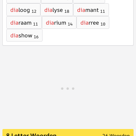
dia
loog
dia
lyse
dia
mant
12
18
11
dia
raam
dia
rium
dia
rree
11
14
10
dia
show
16
8 Letter Woorden
26 Woorden