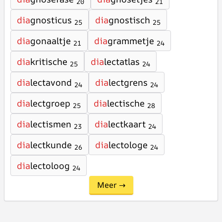
20
21
dia
gnosticus
dia
gnostisch
25
25
dia
gonaaltje
dia
grammetje
21
24
dia
kritische
dia
lectatlas
25
24
dia
lectavond
dia
lectgrens
24
24
dia
lectgroep
dia
lectische
25
28
dia
lectismen
dia
lectkaart
23
24
dia
lectkunde
dia
lectologe
26
24
dia
lectoloog
24
Meer →