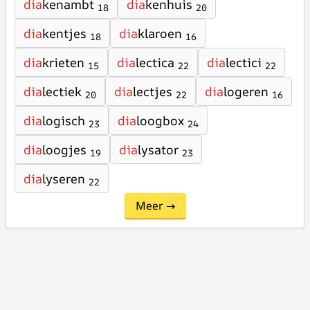
dia
kenambt
dia
kenhuis
18
20
dia
kentjes
dia
klaroen
18
16
dia
krieten
dia
lectica
dia
lectici
15
22
22
dia
lectiek
dia
lectjes
dia
logeren
20
22
16
dia
logisch
dia
loogbox
23
24
dia
loogjes
dia
lysator
19
23
dia
lyseren
22
Meer →