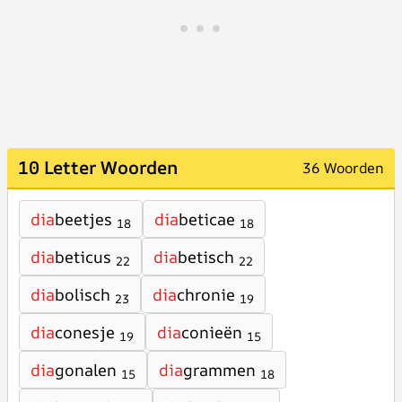
10 Letter Woorden
36 Woorden
dia
beetjes
dia
beticae
18
18
dia
beticus
dia
betisch
22
22
dia
bolisch
dia
chronie
23
19
dia
conesje
dia
conieën
19
15
dia
gonalen
dia
grammen
15
18