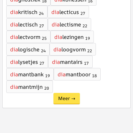
18
16
dia
kritisch
dia
lecticus
24
27
dia
lectisch
dia
lectisme
27
22
dia
lectvorm
dia
lezingen
25
19
dia
logische
dia
loogvorm
24
22
dia
lysetjes
dia
mantairs
27
17
dia
mantbank
dia
mantboor
19
18
dia
mantmijn
20
Meer →