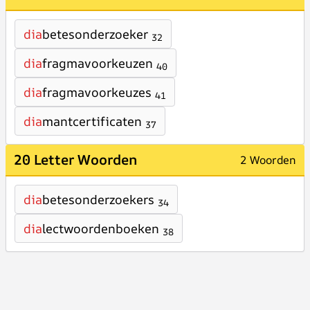
dia
betesonderzoeker
32
dia
fragmavoorkeuzen
40
dia
fragmavoorkeuzes
41
dia
mantcertificaten
37
20 Letter Woorden
2 Woorden
dia
betesonderzoekers
34
dia
lectwoordenboeken
38