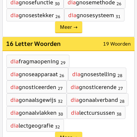
dia
gnosefunctie
dia
gnosemethode
30
26
dia
gnosestekker
dia
gnosesysteem
26
31
Meer →
16 Letter Woorden
19 Woorden
dia
fragmaopening
29
dia
gnoseapparaat
dia
gnosestelling
26
28
dia
gnosticeerden
dia
gnosticerende
27
27
dia
gonaalsgewijs
dia
gonaalverband
32
28
dia
gonaalvlakken
dia
lectcursussen
30
38
dia
lectgeografie
32