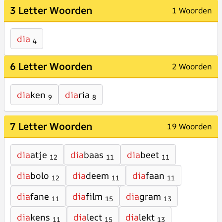
3 Letter Woorden
1 Woorden
dia
4
6 Letter Woorden
2 Woorden
dia
ken
dia
ria
9
8
7 Letter Woorden
19 Woorden
dia
atje
dia
baas
dia
beet
12
11
11
dia
bolo
dia
deem
dia
faan
12
11
11
dia
fane
dia
film
dia
gram
11
15
13
dia
kens
dia
lect
dia
lekt
11
15
13