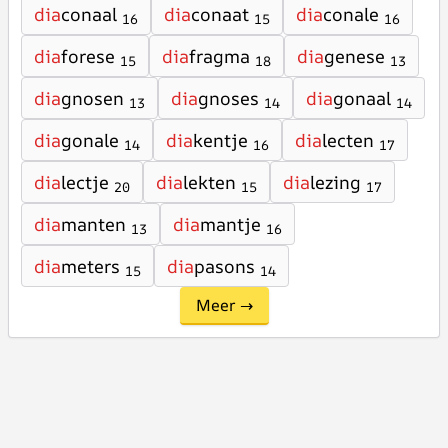
dia
conaal
dia
conaat
dia
conale
16
15
16
dia
forese
dia
fragma
dia
genese
15
18
13
dia
gnosen
dia
gnoses
dia
gonaal
13
14
14
dia
gonale
dia
kentje
dia
lecten
14
16
17
dia
lectje
dia
lekten
dia
lezing
20
15
17
dia
manten
dia
mantje
13
16
dia
meters
dia
pasons
15
14
Meer →