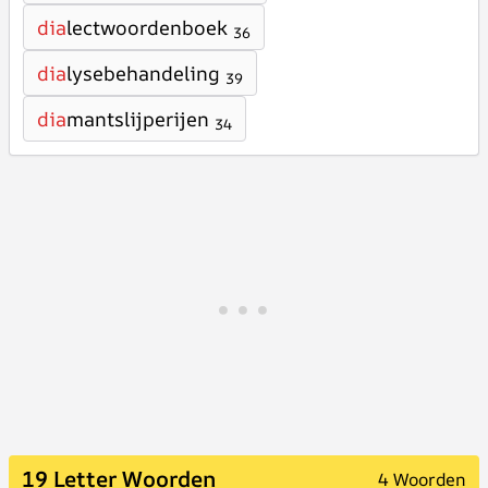
dia
lectwoordenboek
36
dia
lysebehandeling
39
dia
mantslijperijen
34
19 Letter Woorden
4 Woorden