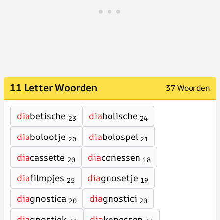
11 Letter Woorden
37 Woorden
dia
betische
dia
bolische
23
24
dia
bolootje
dia
bolospel
20
21
dia
cassette
dia
conessen
20
18
dia
filmpjes
dia
gnosetje
25
19
dia
gnostica
dia
gnostici
20
20
dia
gnostiek
dia
konessen