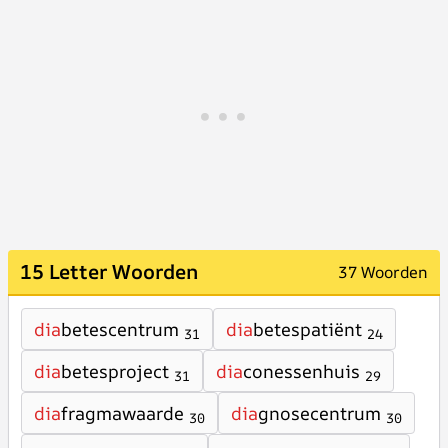
15 Letter Woorden
37 Woorden
dia
betescentrum
dia
betespatiënt
31
24
dia
betesproject
dia
conessenhuis
31
29
dia
fragmawaarde
dia
gnosecentrum
30
30