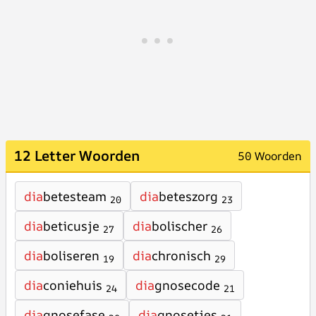
12 Letter Woorden
50 Woorden
dia
betesteam
dia
beteszorg
20
23
dia
beticusje
dia
bolischer
27
26
dia
boliseren
dia
chronisch
19
29
dia
coniehuis
dia
gnosecode
24
21
dia
gnosefase
dia
gnosetjes