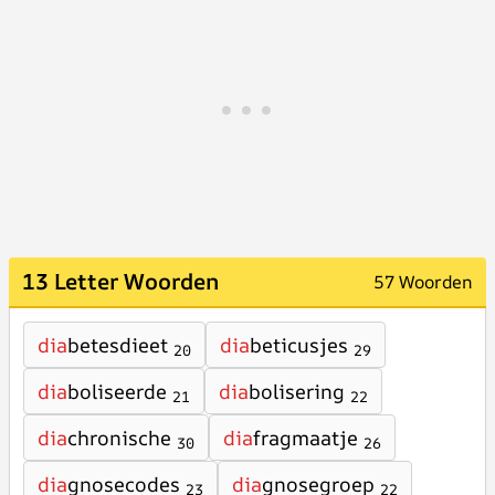
13 Letter Woorden
57 Woorden
dia
betesdieet
dia
beticusjes
20
29
dia
boliseerde
dia
bolisering
21
22
dia
chronische
dia
fragmaatje
30
26
dia
gnosecodes
dia
gnosegroep
23
22