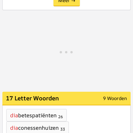
Meer →
17 Letter Woorden
9 Woorden
dia
betespatiënten
26
dia
conessenhuizen
33