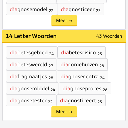
dia
gnosemodel
dia
gnosticeer
22
23
Meer →
14 Letter Woorden
43 Woorden
dia
betesgebied
dia
betesrisico
24
25
dia
beteswereld
dia
coniehuizen
27
28
dia
fragmaatjes
dia
gnosecentra
28
24
dia
gnosemiddel
dia
gnoseproces
24
26
dia
gnosetester
dia
gnosticeert
22
25
Meer →