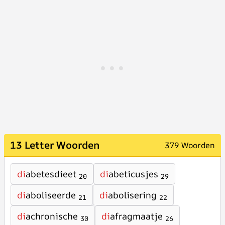
13 Letter Woorden
379 Woorden
di
abetesdieet
di
abeticusjes
20
29
di
aboliseerde
di
abolisering
21
22
di
achronische
di
afragmaatje
30
26