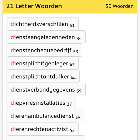
21 Letter Woorden
30 Woorden
di
chtheidsverschillen
51
di
enstaangelegenheden
34
di
enstenchequebedrijf
53
di
enstplichtigenleger
43
di
enstplichtontduiker
44
di
enstverbandgegevens
39
di
epvriesinstallaties
37
di
erenambulancedienst
39
di
erenrechtenactivist
42