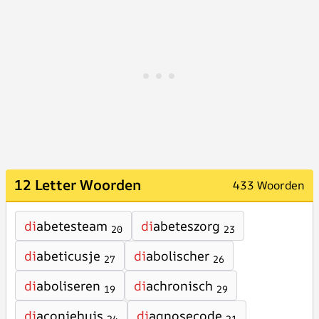
12 Letter Woorden
433 Woorden
di
abetesteam
di
abeteszorg
20
23
di
abeticusje
di
abolischer
27
26
di
aboliseren
di
achronisch
19
29
di
aconiehuis
di
agnosecode