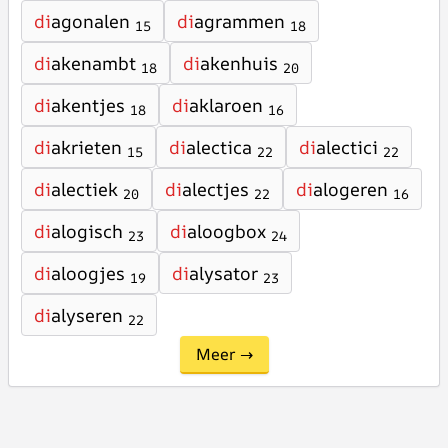
di
agonalen
di
agrammen
15
18
di
akenambt
di
akenhuis
18
20
di
akentjes
di
aklaroen
18
16
di
akrieten
di
alectica
di
alectici
15
22
22
di
alectiek
di
alectjes
di
alogeren
20
22
16
di
alogisch
di
aloogbox
23
24
di
aloogjes
di
alysator
19
23
di
alyseren
22
Meer →