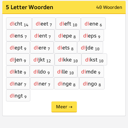
5 Letter Woorden
40 Woorden
di
cht
di
eet
di
eft
di
ene
14
7
10
6
di
ens
di
ent
di
epe
di
eps
7
7
8
9
di
ept
di
ere
di
ets
di
jde
9
7
8
10
di
jen
di
jkt
di
kke
di
kst
9
12
10
10
di
kte
di
ldo
di
lle
di
mde
9
9
10
9
di
nar
di
ner
di
nge
di
ngo
7
7
8
8
di
ngt
9
Meer →