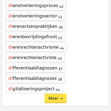
di
enstverleningsproces
42
di
enstverleningssector
41
di
erenartsenpraktijken
38
di
erenbevrijdingsfront
42
di
erenrechtenactivisme
44
di
erenrechtenactiviste
43
di
fferentiaaldiagnosen
37
di
fferentiaaldiagnoses
38
di
gitaliseringsproject
44
Meer →