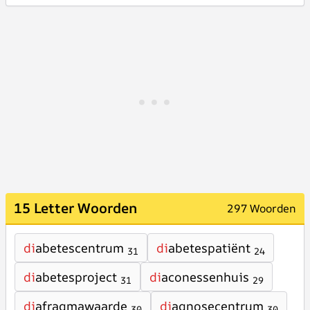
15 Letter Woorden
297 Woorden
di
abetescentrum
di
abetespatiënt
31
24
di
abetesproject
di
aconessenhuis
31
29
di
afragmawaarde
di
agnosecentrum
30
30