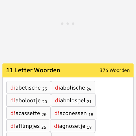
11 Letter Woorden
376 Woorden
di
abetische
di
abolische
23
24
di
abolootje
di
abolospel
20
21
di
acassette
di
aconessen
20
18
di
afilmpjes
di
agnosetje
25
19