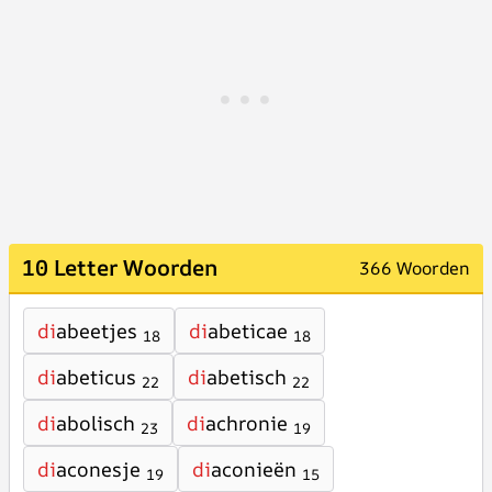
10 Letter Woorden
366 Woorden
di
abeetjes
di
abeticae
18
18
di
abeticus
di
abetisch
22
22
di
abolisch
di
achronie
23
19
di
aconesje
di
aconieën
19
15