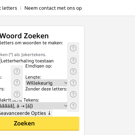
letters
|
Neem contact met ons op
Woord Zoeken
 letters om woorden te maken:
ken (*) als jokertekens.
Letterherhaling toestaan
Eindigen op:
:
Lengte:
rs:
Zonder deze letters:
akritische Tekens:
eavanceerde Opties
↓
Zoeken