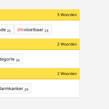
3 Woorden
nde
dik
vloeibaar
21
23
2 Woorden
tegorie
26
2 Woorden
darmkanker
29