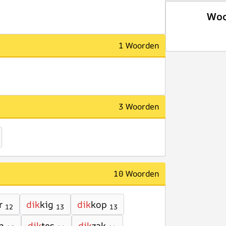
Woo
1 Woorden
3 Woorden
10 Woorden
r
dik
kig
dik
kop
12
13
13
n
dik
tes
dik
zak