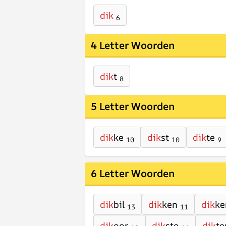
dik
6
4 Letter Woorden
dik
t
8
5 Letter Woorden
dik
ke
dik
st
dik
te
10
10
9
6 Letter Woorden
dik
bil
dik
ken
dik
ke
13
11
dik
oor
dik
ste
dik
te