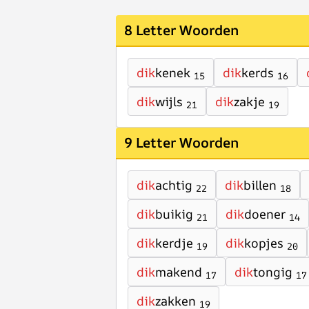
8 Letter Woorden
dik
kenek
dik
kerds
15
16
dik
wijls
dik
zakje
21
19
9 Letter Woorden
dik
achtig
dik
billen
22
18
dik
buikig
dik
doener
21
14
dik
kerdje
dik
kopjes
19
20
dik
makend
dik
tongig
17
17
dik
zakken
19