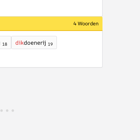
4 Woorden
g
dik
doenerij
18
19