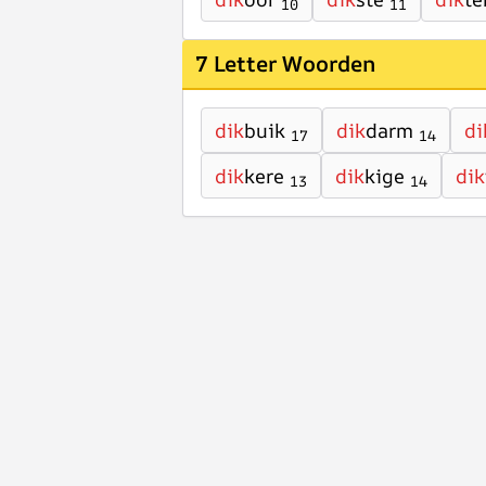
10
11
7 Letter Woorden
dik
buik
dik
darm
di
17
14
dik
kere
dik
kige
dik
13
14