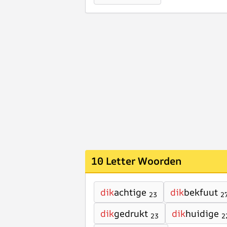
10 Letter Woorden
dik
achtige
dik
bekfuut
23
2
dik
gedrukt
dik
huidige
23
2