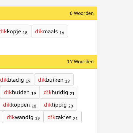
6 Woorden
dik
kopje
dik
maals
18
16
17 Woorden
dik
bladig
dik
buiken
19
19
dik
huiden
dik
huidig
19
21
dik
koppen
dik
lippig
18
20
dik
wandig
dik
zakjes
19
21