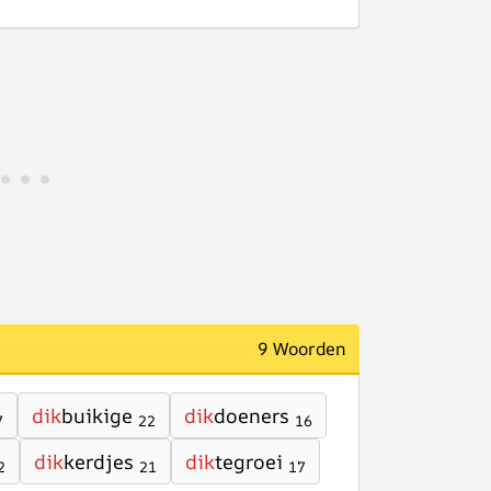
9 Woorden
dik
buikige
dik
doeners
7
22
16
dik
kerdjes
dik
tegroei
2
21
17