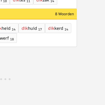
10
11
14
8 Woorden
k
heid
dik
huid
dik
kerd
14
17
14
werf
18