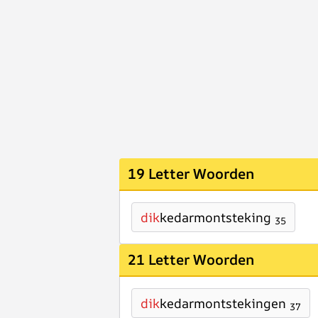
19 Letter Woorden
dik
kedarmontsteking
35
21 Letter Woorden
dik
kedarmontstekingen
37