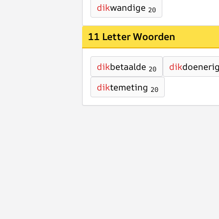
dik
wandige
20
11 Letter Woorden
dik
betaalde
dik
doeneri
20
dik
temeting
20