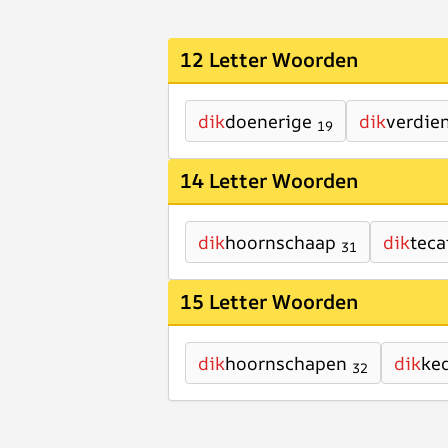
12 Letter Woorden
dik
doenerige
dik
verdie
19
14 Letter Woorden
dik
hoornschaap
dik
teca
31
15 Letter Woorden
dik
hoornschapen
dik
ke
32