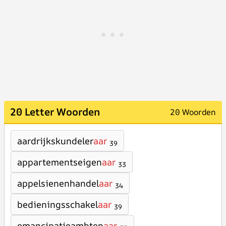
20 Letter Woorden
20 Woorden
aardrijkskundeler
aar
39
appartementseigen
aar
33
appelsienenhandel
aar
34
bedieningsschakel
aar
39
emancipatieambten
aar