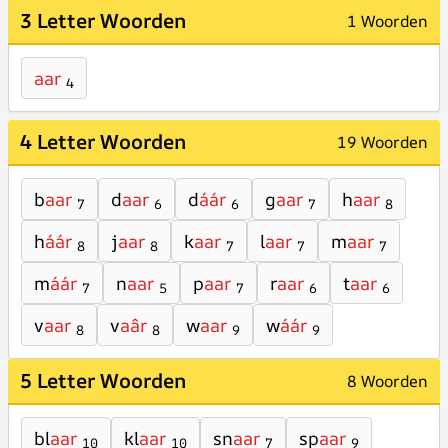
3 Letter Woorden
1 Woorden
aar
4
4 Letter Woorden
19 Woorden
b
aar
d
aar
d
áár
g
aar
h
aar
7
6
6
7
8
h
áár
j
aar
k
aar
l
aar
m
aar
8
8
7
7
7
m
áár
n
aar
p
aar
r
aar
t
aar
7
5
7
6
6
v
aar
v
aâr
w
aar
w
áár
8
8
9
9
5 Letter Woorden
8 Woorden
bl
aar
kl
aar
sn
aar
sp
aar
10
10
7
9