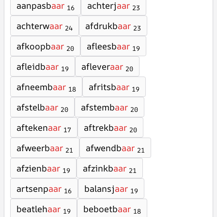
aanpasb
aar
achterj
aar
16
23
achterw
aar
afdrukb
aar
24
23
afkoopb
aar
afleesb
aar
20
19
afleidb
aar
aflever
aar
19
20
afneemb
aar
afritsb
aar
18
19
afstelb
aar
afstemb
aar
20
20
afteken
aar
aftrekb
aar
17
20
afweerb
aar
afwendb
aar
21
21
afzienb
aar
afzinkb
aar
19
21
artsenp
aar
balansj
aar
16
19
beatleh
aar
beboetb
aar
19
18