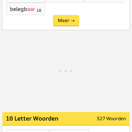
belegb
aar
18
Meer →
10 Letter Woorden
327 Woorden