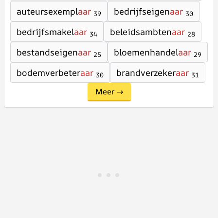
auteursexempl
aar
bedrijfseigen
aar
39
30
bedrijfsmakel
aar
beleidsambten
aar
34
28
bestandseigen
aar
bloemenhandel
aar
25
29
bodemverbeter
aar
brandverzeker
aar
30
31
Meer →