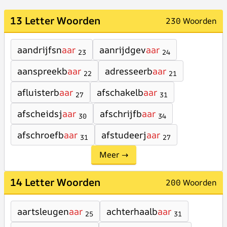
13 Letter Woorden
230 Woorden
aandrijfsn
aar
aanrijdgev
aar
23
24
aanspreekb
aar
adresseerb
aar
22
21
afluisterb
aar
afschakelb
aar
27
31
afscheidsj
aar
afschrijfb
aar
30
34
afschroefb
aar
afstudeerj
aar
31
27
Meer →
14 Letter Woorden
200 Woorden
aartsleugen
aar
achterhaalb
aar
25
31