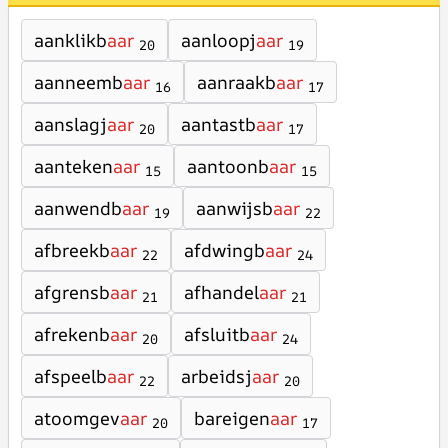
aanklikb
aar
aanloopj
aar
20
19
aanneemb
aar
aanraakb
aar
16
17
aanslagj
aar
aantastb
aar
20
17
aanteken
aar
aantoonb
aar
15
15
aanwendb
aar
aanwijsb
aar
19
22
afbreekb
aar
afdwingb
aar
22
24
afgrensb
aar
afhandel
aar
21
21
afrekenb
aar
afsluitb
aar
20
24
afspeelb
aar
arbeidsj
aar
22
20
atoomgev
aar
bareigen
aar
20
17