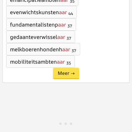
35
evenwichtskunsten
aar
44
fundamentalistenp
aar
37
gedaanteverwissel
aar
37
melkboerenhondenh
aar
37
mobiliteitsambten
aar
35
Meer →