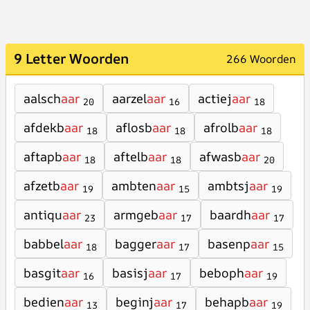
9 Letter Woorden
266 Woorden
aalsch
aar
aarzel
aar
actiej
aar
20
16
18
afdekb
aar
aflosb
aar
afrolb
aar
18
18
18
aftapb
aar
aftelb
aar
afwasb
aar
18
18
20
afzetb
aar
ambten
aar
ambtsj
aar
19
15
19
antiqu
aar
armgeb
aar
baardh
aar
23
17
17
babbel
aar
bagger
aar
basenp
aar
18
17
15
basgit
aar
basisj
aar
beboph
aar
16
17
19
bedien
aar
beginj
aar
behapb
aar
13
17
19