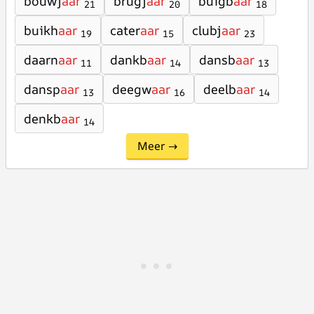
bouwj
aar
brugj
aar
buigb
aar
21
20
18
buikh
aar
cater
aar
clubj
aar
19
15
23
daarn
aar
dankb
aar
dansb
aar
11
14
13
dansp
aar
deegw
aar
deelb
aar
13
16
14
denkb
aar
14
Meer →