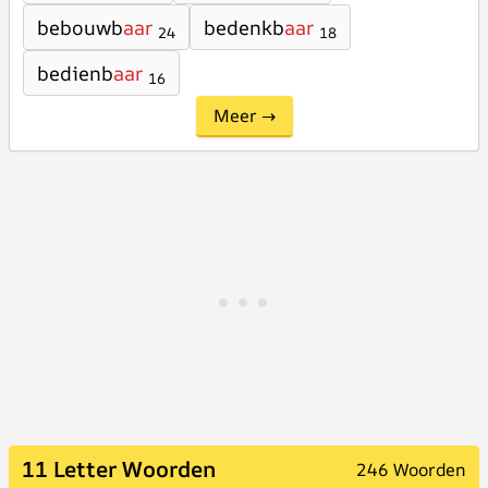
bebouwb
aar
bedenkb
aar
24
18
bedienb
aar
16
Meer →
11 Letter Woorden
246 Woorden