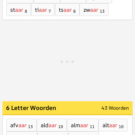
st
aar
ti
aar
ts
aar
zw
aar
8
7
8
13
6 Letter Woorden
43 Woorden
afv
aar
ald
aar
alm
aar
alt
aar
13
10
11
10