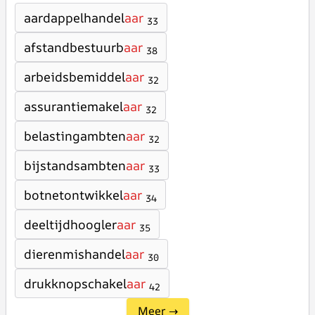
aardappelhandel
aar
33
afstandbestuurb
aar
38
arbeidsbemiddel
aar
32
assurantiemakel
aar
32
belastingambten
aar
32
bijstandsambten
aar
33
botnetontwikkel
aar
34
deeltijdhoogler
aar
35
dierenmishandel
aar
30
drukknopschakel
aar
42
Meer →