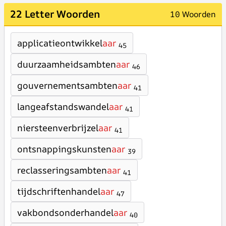
22 Letter Woorden
10 Woorden
applicatieontwikkel
aar
45
duurzaamheidsambten
aar
46
gouvernementsambten
aar
41
langeafstandswandel
aar
41
niersteenverbrijzel
aar
41
ontsnappingskunsten
aar
39
reclasseringsambten
aar
41
tijdschriftenhandel
aar
47
vakbondsonderhandel
aar
40