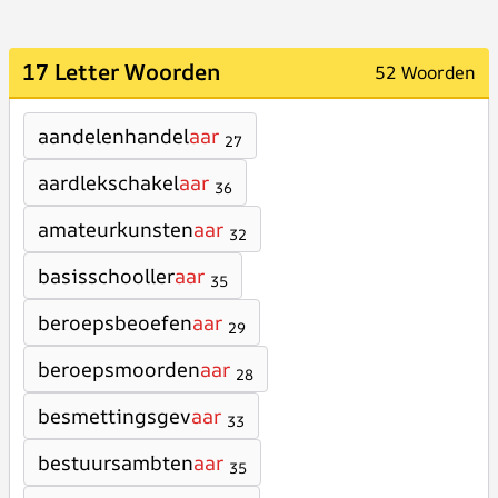
17 Letter Woorden
52 Woorden
aandelenhandel
aar
27
aardlekschakel
aar
36
amateurkunsten
aar
32
basisschooller
aar
35
beroepsbeoefen
aar
29
beroepsmoorden
aar
28
besmettingsgev
aar
33
bestuursambten
aar
35