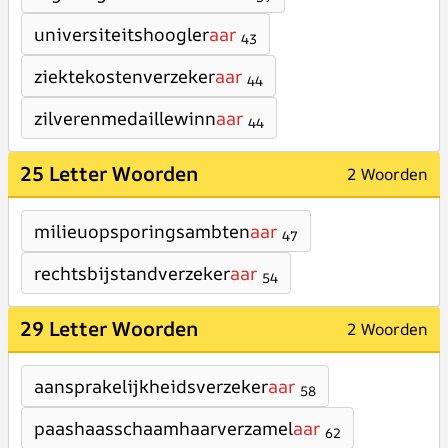
universiteitshoogler
aar
43
ziektekostenverzeker
aar
44
zilverenmedaillewinn
aar
44
25 Letter Woorden
2 Woorden
milieuopsporingsambten
aar
47
rechtsbijstandverzeker
aar
54
29 Letter Woorden
2 Woorden
aansprakelijkheidsverzeker
aar
58
paashaasschaamhaarverzamel
aar
62