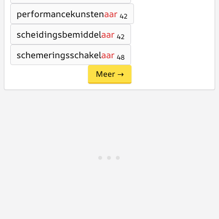
performancekunsten
aar
42
scheidingsbemiddel
aar
42
schemeringsschakel
aar
48
Meer →