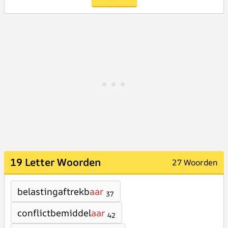
19 Letter Woorden
27 Woorden
belastingaftrekb
aar
37
conflictbemiddel
aar
42