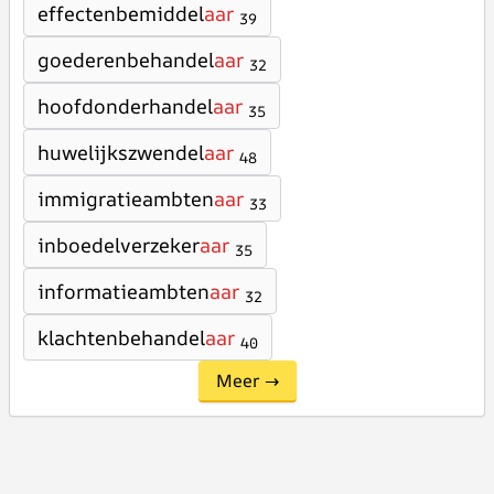
effectenbemiddel
aar
39
goederenbehandel
aar
32
hoofdonderhandel
aar
35
huwelijkszwendel
aar
48
immigratieambten
aar
33
inboedelverzeker
aar
35
informatieambten
aar
32
klachtenbehandel
aar
40
Meer →