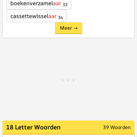
boekenverzamel
aar
33
cassettewissel
aar
34
Meer →
18 Letter Woorden
39 Woorden