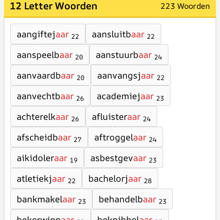
12 Letter Woorden
223 Woorden
aangiftej
aar
aansluitb
aar
22
22
aanspeelb
aar
aanstuurb
aar
20
24
aanvaardb
aar
aanvangsj
aar
20
22
aanvechtb
aar
academiej
aar
26
23
achterelk
aar
afluister
aar
26
24
afscheidb
aar
aftroggel
aar
27
24
aikidoler
aar
asbestgev
aar
19
23
atletiekj
aar
bachelorj
aar
22
28
bankmakel
aar
behandelb
aar
23
23
bekerwinn
aar
beknibbel
aar