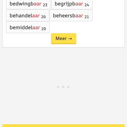
bedwingb
aar
begrijpb
aar
23
24
behandel
aar
beheersb
aar
20
21
bemiddel
aar
20
Meer →