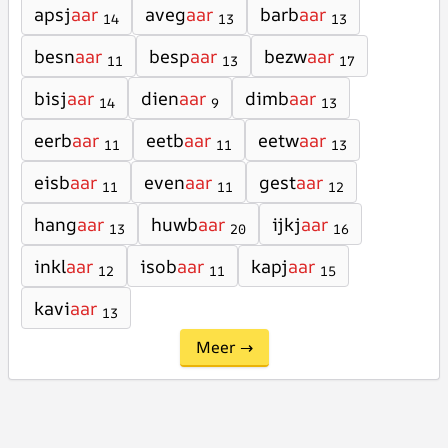
apsj
aar
aveg
aar
barb
aar
14
13
13
besn
aar
besp
aar
bezw
aar
11
13
17
bisj
aar
dien
aar
dimb
aar
14
9
13
eerb
aar
eetb
aar
eetw
aar
11
11
13
eisb
aar
even
aar
gest
aar
11
11
12
hang
aar
huwb
aar
ijkj
aar
13
20
16
inkl
aar
isob
aar
kapj
aar
12
11
15
kavi
aar
13
Meer →