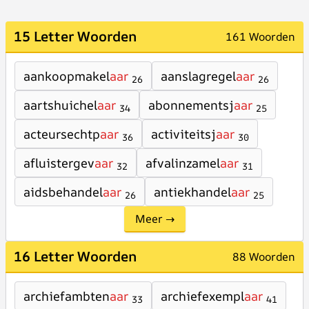
15 Letter Woorden
161 Woorden
aankoopmakel
aar
aanslagregel
aar
26
26
aartshuichel
aar
abonnementsj
aar
34
25
acteursechtp
aar
activiteitsj
aar
36
30
afluistergev
aar
afvalinzamel
aar
32
31
aidsbehandel
aar
antiekhandel
aar
26
25
Meer →
16 Letter Woorden
88 Woorden
archiefambten
aar
archiefexempl
aar
33
41