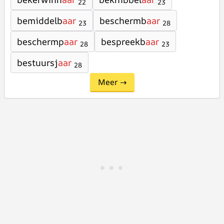
22
23
bemiddelb
aar
beschermb
aar
23
28
beschermp
aar
bespreekb
aar
28
23
bestuursj
aar
28
Meer →