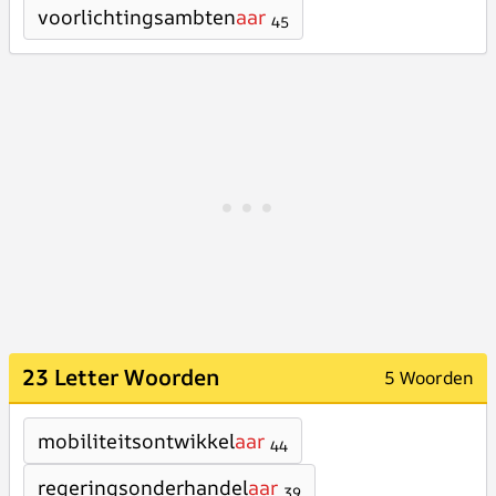
voorlichtingsambten
aar
45
23 Letter Woorden
5 Woorden
mobiliteitsontwikkel
aar
44
regeringsonderhandel
aar
39