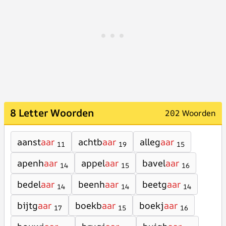
8 Letter Woorden
202 Woorden
aanst
aar
achtb
aar
alleg
aar
11
19
15
apenh
aar
appel
aar
bavel
aar
14
15
16
bedel
aar
beenh
aar
beetg
aar
14
14
14
bijtg
aar
boekb
aar
boekj
aar
17
15
16