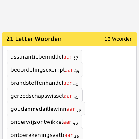
21 Letter Woorden
13 Woorden
assurantiebemiddel
aar
37
beoordelingsexempl
aar
44
brandstoffenhandel
aar
40
gereedschapswissel
aar
45
goudenmedaillewinn
aar
39
onderwijsontwikkel
aar
43
ontoerekeningsvatb
aar
35