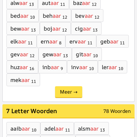
alw
aar
aut
aar
baz
aar
13
11
12
bed
aar
beh
aar
bev
aar
10
12
12
bew
aar
boj
aar
cig
aar
13
12
13
elk
aar
ern
aar
erv
aar
geb
aar
11
8
11
11
gev
aar
gew
aar
git
aar
12
13
10
huz
aar
inb
aar
inv
aar
ler
aar
16
9
10
10
mek
aar
11
Meer →
7 Letter Woorden
78 Woorden
aaib
aar
adel
aar
alsm
aar
10
11
13