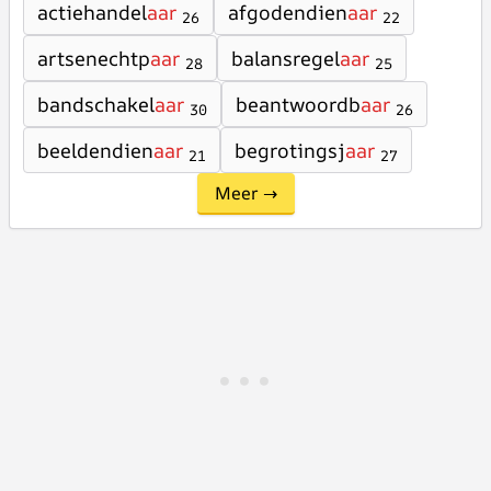
actiehandel
aar
afgodendien
aar
26
22
artsenechtp
aar
balansregel
aar
28
25
bandschakel
aar
beantwoordb
aar
30
26
beeldendien
aar
begrotingsj
aar
21
27
Meer →