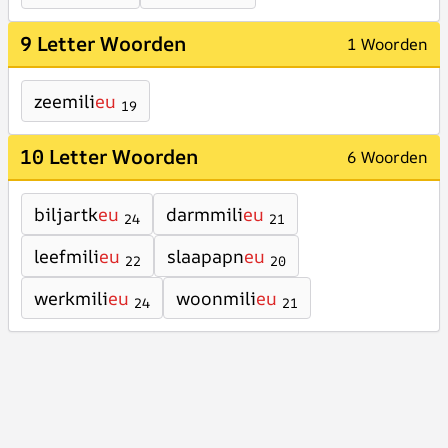
9 Letter Woorden
1 Woorden
zeemili
eu
19
10 Letter Woorden
6 Woorden
biljartk
eu
darmmili
eu
24
21
leefmili
eu
slaapapn
eu
22
20
werkmili
eu
woonmili
eu
24
21