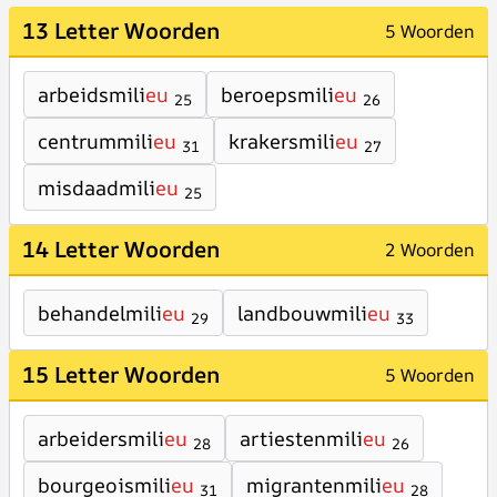
13 Letter Woorden
5 Woorden
arbeidsmili
eu
beroepsmili
eu
25
26
centrummili
eu
krakersmili
eu
31
27
misdaadmili
eu
25
14 Letter Woorden
2 Woorden
behandelmili
eu
landbouwmili
eu
29
33
15 Letter Woorden
5 Woorden
arbeidersmili
eu
artiestenmili
eu
28
26
bourgeoismili
eu
migrantenmili
eu
31
28