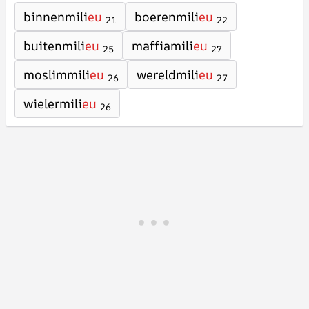
binnenmili
eu
boerenmili
eu
21
22
buitenmili
eu
maffiamili
eu
25
27
moslimmili
eu
wereldmili
eu
26
27
wielermili
eu
26