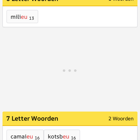
mili
eu
13
7 Letter Woorden
2 Woorden
camai
eu
kotsb
eu
16
16