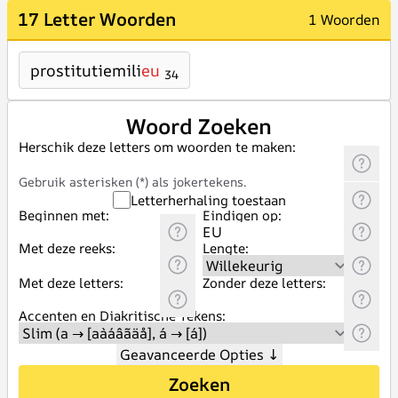
17 Letter Woorden
1 Woorden
prostitutiemili
eu
34
Woord Zoeken
Herschik deze letters om woorden te maken:
Gebruik asterisken (*) als jokertekens.
Letterherhaling toestaan
Beginnen met:
Eindigen op:
Met deze reeks:
Lengte:
Met deze letters:
Zonder deze letters:
Accenten en Diakritische Tekens:
Geavanceerde Opties
↓
Zoeken