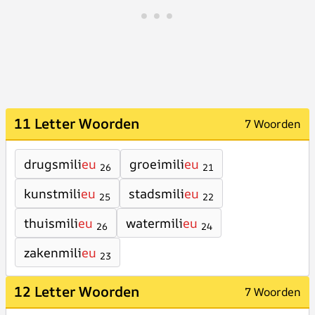
11 Letter Woorden
7 Woorden
drugsmili
eu
groeimili
eu
26
21
kunstmili
eu
stadsmili
eu
25
22
thuismili
eu
watermili
eu
26
24
zakenmili
eu
23
12 Letter Woorden
7 Woorden