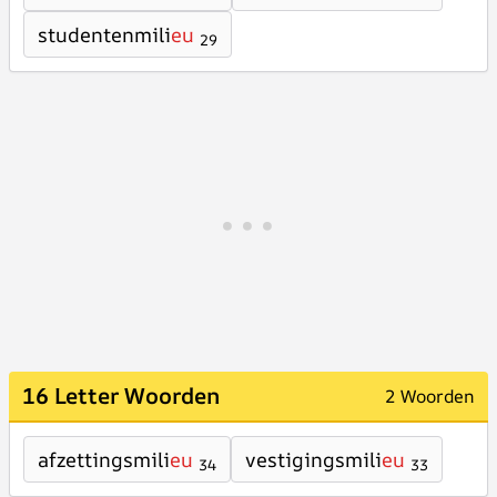
studentenmili
eu
29
16 Letter Woorden
2 Woorden
afzettingsmili
eu
vestigingsmili
eu
34
33