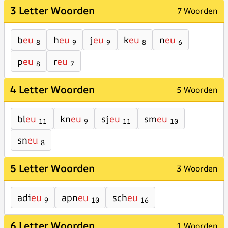
3 Letter Woorden
7 Woorden
b
eu
h
eu
j
eu
k
eu
n
eu
8
9
9
8
6
p
eu
r
eu
8
7
4 Letter Woorden
5 Woorden
bl
eu
kn
eu
sj
eu
sm
eu
11
9
11
10
sn
eu
8
5 Letter Woorden
3 Woorden
adi
eu
apn
eu
sch
eu
9
10
16
6 Letter Woorden
1 Woorden