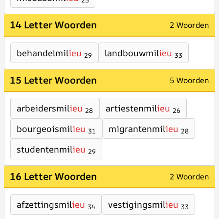
25
14 Letter Woorden
2 Woorden
behandelmil
ieu
landbouwmil
ieu
29
33
15 Letter Woorden
5 Woorden
arbeidersmil
ieu
artiestenmil
ieu
28
26
bourgeoismil
ieu
migrantenmil
ieu
31
28
studentenmil
ieu
29
16 Letter Woorden
2 Woorden
afzettingsmil
ieu
vestigingsmil
ieu
34
33