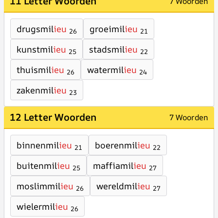
11 Letter Woorden
7 Woorden
drugsmil
ieu
groeimil
ieu
26
21
kunstmil
ieu
stadsmil
ieu
25
22
thuismil
ieu
watermil
ieu
26
24
zakenmil
ieu
23
12 Letter Woorden
7 Woorden
binnenmil
ieu
boerenmil
ieu
21
22
buitenmil
ieu
maffiamil
ieu
25
27
moslimmil
ieu
wereldmil
ieu
26
27
wielermil
ieu
26