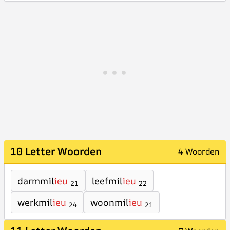
10 Letter Woorden
4 Woorden
darmmil
ieu
leefmil
ieu
21
22
werkmil
ieu
woonmil
ieu
24
21