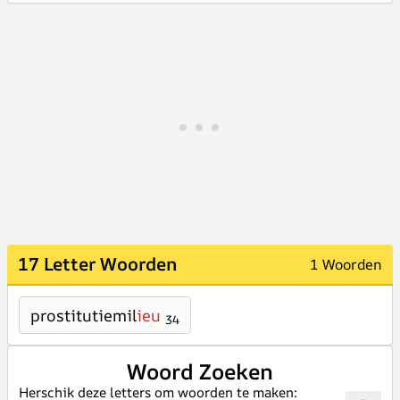
17 Letter Woorden
1 Woorden
prostitutiemil
ieu
34
Woord Zoeken
Herschik deze letters om woorden te maken: