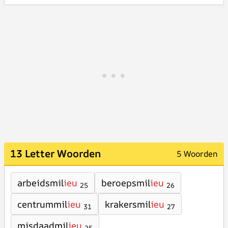
13 Letter Woorden
5 Woorden
arbeidsmil
ieu
beroepsmil
ieu
25
26
centrummil
ieu
krakersmil
ieu
31
27
misdaadmil
ieu