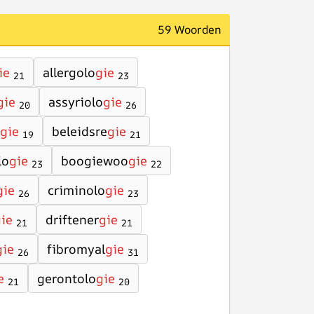
59 Woorden
ie
allergolo
gie
21
23
gie
assyriolo
gie
20
26
gie
beleidsre
gie
19
21
lo
gie
boogiewoo
gie
23
22
gie
criminolo
gie
26
23
ie
driftener
gie
21
21
gie
fibromyal
gie
26
31
e
gerontolo
gie
21
20