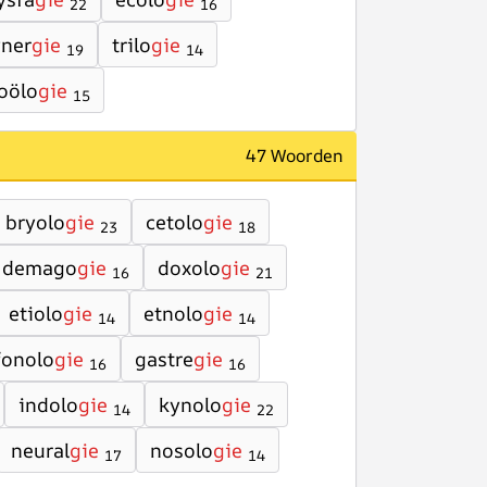
22
16
yner
gie
trilo
gie
19
14
oölo
gie
15
47 Woorden
bryolo
gie
cetolo
gie
23
18
demago
gie
doxolo
gie
16
21
etiolo
gie
etnolo
gie
14
14
fonolo
gie
gastre
gie
16
16
indolo
gie
kynolo
gie
14
22
neural
gie
nosolo
gie
17
14