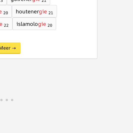
23
21
e
houtener
gie
20
21
e
islamolo
gie
22
20
Meer →