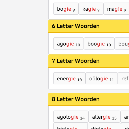
bo
gie
ka
gie
ma
gie
9
9
9
6 Letter Woorden
ago
gie
boo
gie
bou
10
10
7 Letter Woorden
ener
gie
oölo
gie
re
10
11
8 Letter Woorden
agolo
gie
aller
gie
a
14
15
biolo
gie
diple
gie
d