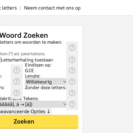
letters
|
Neem contact met ons op
Woord Zoeken
 letters om woorden te maken:
ken (*) als jokertekens.
Letterherhaling toestaan
Eindigen op:
:
Lengte:
rs:
Zonder deze letters:
akritische Tekens:
eavanceerde Opties
↓
Zoeken