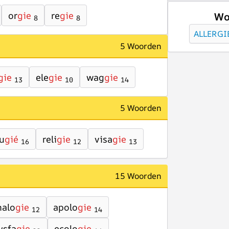
or
gie
re
gie
Wo
8
8
ALLERGI
5 Woorden
gie
ele
gie
wag
gie
13
10
14
5 Woorden
fu
gié
reli
gie
visa
gie
16
12
13
15 Woorden
nalo
gie
apolo
gie
12
14
ysfa
gie
ecolo
gie