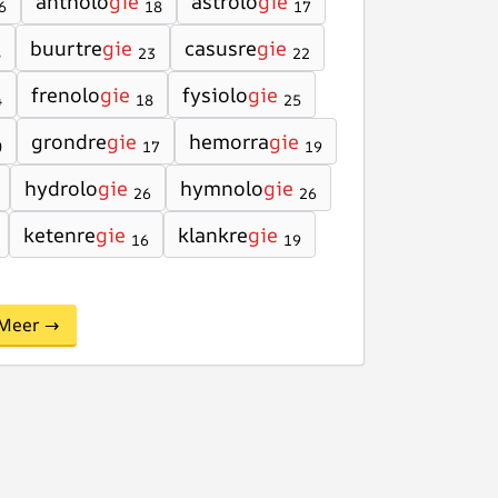
antholo
gie
astrolo
gie
6
18
17
buurtre
gie
casusre
gie
8
23
22
frenolo
gie
fysiolo
gie
4
18
25
grondre
gie
hemorra
gie
0
17
19
hydrolo
gie
hymnolo
gie
26
26
ketenre
gie
klankre
gie
16
19
Meer →