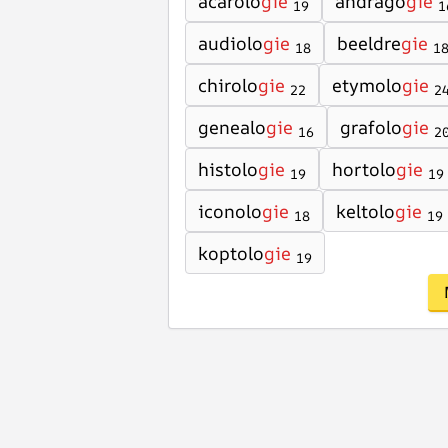
acarolo
gie
andrago
gie
19
1
audiolo
gie
beeldre
gie
18
1
chirolo
gie
etymolo
gie
22
2
genealo
gie
grafolo
gie
16
2
histolo
gie
hortolo
gie
19
19
iconolo
gie
keltolo
gie
18
19
koptolo
gie
19