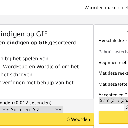
Woorden maken met 
indigen op GIE
Herschik deze
n eindigen op GIE
,gesorteerd
Gebruik asteris
 bij het spelen van
Beginnen met:
e, WordFeud en Wordle of om het
Met deze reeks
 het schrijven.
r verfijnen met behulp van het
Met deze lette
Accenten en Di
onden (0,012 seconden)
G
5 Woorden