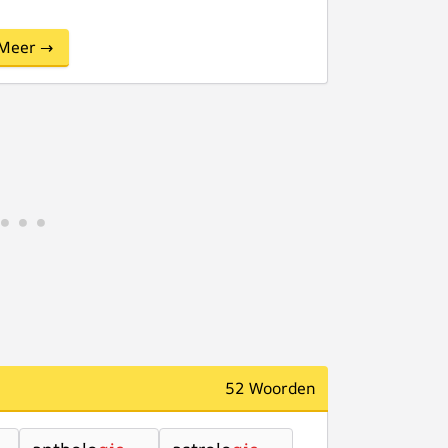
Meer →
52 Woorden