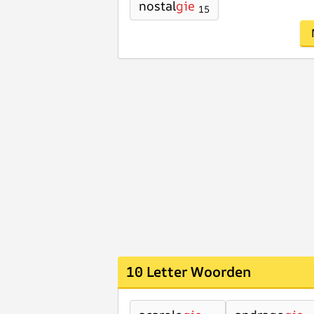
nostal
gie
15
10 Letter Woorden