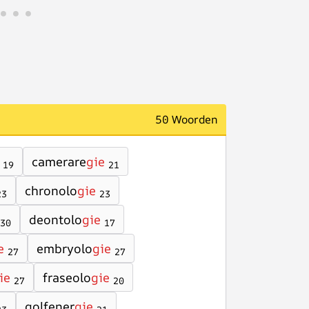
50 Woorden
camerare
gie
19
21
chronolo
gie
23
23
deontolo
gie
30
17
e
embryolo
gie
27
27
ie
fraseolo
gie
27
20
golfener
gie