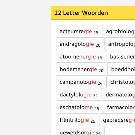
12 Letter Woorden
acteursre
gie
agrobiolo
g
25
andragolo
gie
antropolo
20
atoomener
gie
basisener
18
bodemener
gie
boeddho
20
campanolo
gie
christolo
24
dactylolo
gie
dermatolo
g
31
eschatolo
gie
farmacolo
25
filmtrilo
gie
gebiedsre
gi
25
geweldsor
gie
25