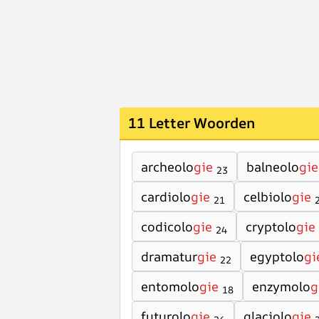
11 Letter Woorden
archeolo
gie
balneolo
gie
23
cardiolo
gie
celbiolo
gie
21
codicolo
gie
cryptolo
gie
24
dramatur
gie
egyptolo
gi
22
entomolo
gie
enzymolo
g
18
futurolo
gie
glaciolo
gie