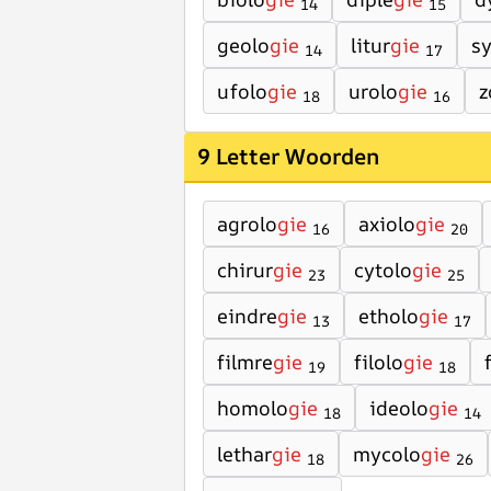
14
15
geolo
gie
litur
gie
s
14
17
ufolo
gie
urolo
gie
z
18
16
9 Letter Woorden
agrolo
gie
axiolo
gie
16
20
chirur
gie
cytolo
gie
23
25
eindre
gie
etholo
gie
13
17
filmre
gie
filolo
gie
19
18
homolo
gie
ideolo
gie
18
14
lethar
gie
mycolo
gie
18
26