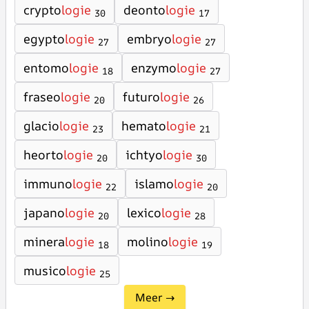
crypto
logie
deonto
logie
30
17
egypto
logie
embryo
logie
27
27
entomo
logie
enzymo
logie
18
27
fraseo
logie
futuro
logie
20
26
glacio
logie
hemato
logie
23
21
heorto
logie
ichtyo
logie
20
30
immuno
logie
islamo
logie
22
20
japano
logie
lexico
logie
20
28
minera
logie
molino
logie
18
19
musico
logie
25
Meer →