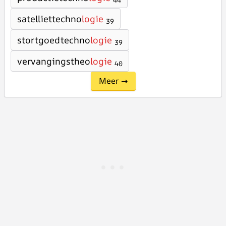
44
satelliettechno
logie
39
stortgoedtechno
logie
39
vervangingstheo
logie
40
Meer →