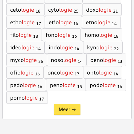
ceto
logie
cyto
logie
doxo
logie
18
25
21
etho
logie
etio
logie
etno
logie
17
14
14
filo
logie
fono
logie
homo
logie
18
16
18
ideo
logie
indo
logie
kyno
logie
14
14
22
myco
logie
noso
logie
oeno
logie
26
14
13
ofio
logie
onco
logie
onto
logie
16
17
14
pedo
logie
peno
logie
podo
logie
16
15
16
pomo
logie
17
Meer →