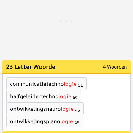
23 Letter Woorden
4 Woorden
communicatietechno
logie
51
halfgeleidertechno
logie
49
ontwikkelingsneuro
logie
45
ontwikkelingsplano
logie
45