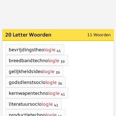
20 Letter Woorden
11 Woorden
bevrijdingstheo
logie
41
breedbandtechno
logie
39
gelijkheidsideo
logie
39
godsdienstsocio
logie
36
kernwapentechno
logie
41
literatuursocio
logie
41
productietechno
logie