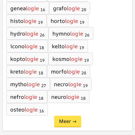
genea
logie
grafo
logie
16
20
histo
logie
horto
logie
19
19
hydro
logie
hymno
logie
26
26
icono
logie
kelto
logie
18
19
kopto
logie
kosmo
logie
19
19
kreto
logie
morfo
logie
18
20
mytho
logie
necro
logie
27
19
nefro
logie
neuro
logie
18
18
osteo
logie
16
Meer →