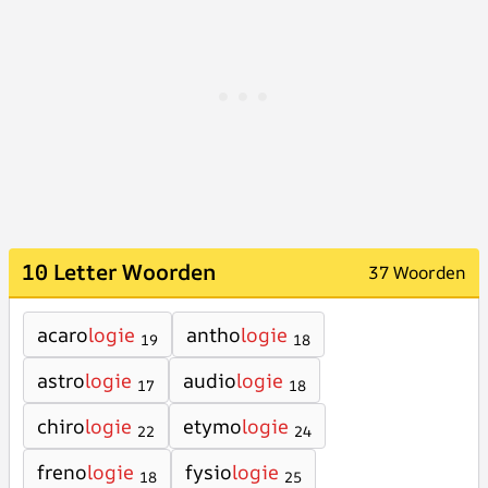
10 Letter Woorden
37 Woorden
acaro
logie
antho
logie
19
18
astro
logie
audio
logie
17
18
chiro
logie
etymo
logie
22
24
freno
logie
fysio
logie
18
25