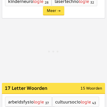
kinderneuro
logie
lasertechno
logie
28
32
Meer →
17 Letter Woorden
15 Woorden
arbeidsfysio
logie
cultuursocio
logie
37
43