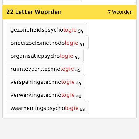
22 Letter Woorden
7 Woorden
gezondheidspsycho
logie
54
onderzoeksmethodo
logie
41
organisatiepsycho
logie
48
ruimtevaarttechno
logie
46
verspaningstechno
logie
44
verwerkingstechno
logie
48
waarnemingspsycho
logie
53