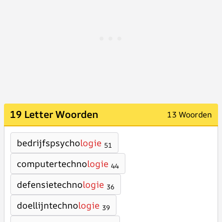
19 Letter Woorden
13 Woorden
bedrijfspsycho
logie
51
computertechno
logie
44
defensietechno
logie
36
doellijntechno
logie
39