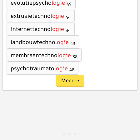
evolutiepsycho
logie
49
extrusietechno
logie
44
internettechno
logie
34
landbouwtechno
logie
43
membraantechno
logie
38
psychotraumato
logie
48
Meer →