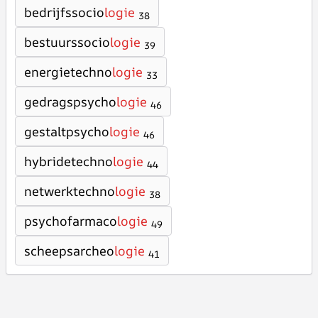
bedrijfssocio
logie
38
bestuurssocio
logie
39
energietechno
logie
33
gedragspsycho
logie
46
gestaltpsycho
logie
46
hybridetechno
logie
44
netwerktechno
logie
38
psychofarmaco
logie
49
scheepsarcheo
logie
41