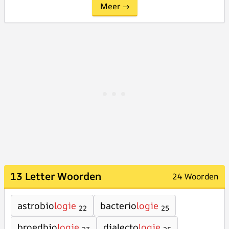
Meer →
13 Letter Woorden
24 Woorden
astrobio
logie
bacterio
logie
22
25
broedbio
logie
dialecto
logie