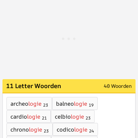
11 Letter Woorden
40 Woorden
archeo
logie
balneo
logie
23
19
cardio
logie
celbio
logie
21
23
chrono
logie
codico
logie
23
24