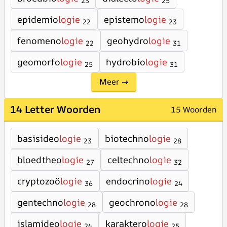
23
25
epidemio
logie
epistemo
logie
22
23
fenomeno
logie
geohydro
logie
22
31
geomorfo
logie
hydrobio
logie
25
31
Meer →
14 Letter Woorden
15 Woorden
basisideo
logie
biotechno
logie
23
28
bloedtheo
logie
celtechno
logie
27
32
cryptozoö
logie
endocrino
logie
36
24
gentechno
logie
geochrono
logie
28
28
islamideo
logie
karaktero
logie
24
25