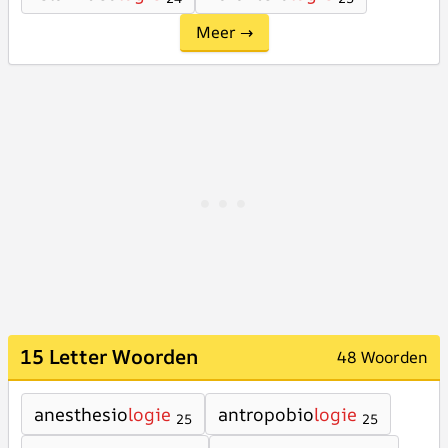
Meer →
15 Letter Woorden
48 Woorden
anesthesio
logie
antropobio
logie
25
25