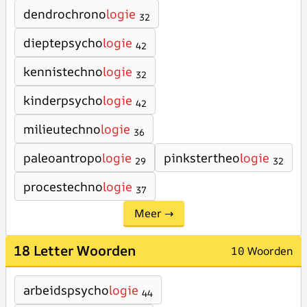
dendrochrono
logie
32
dieptepsycho
logie
42
kennistechno
logie
32
kinderpsycho
logie
42
milieutechno
logie
36
paleoantropo
logie
pinkstertheo
logie
29
32
procestechno
logie
37
Meer →
18 Letter Woorden
10 Woorden
arbeidspsycho
logie
44