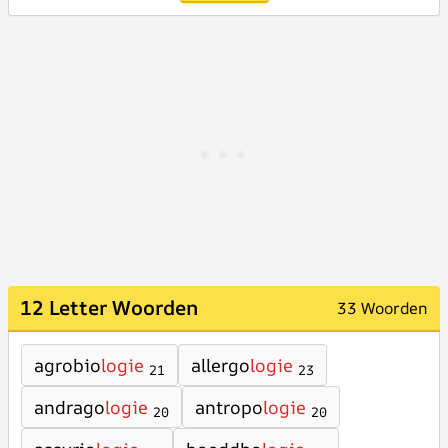
12 Letter Woorden
33 Woorden
agrobio
logie
allergo
logie
21
23
andrago
logie
antropo
logie
20
20