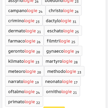
assyrio
logie
boeddho
logie
26
23
campano
logie
christo
logie
24
26
crimino
logie
dactylo
logie
23
31
dermato
logie
eschato
logie
21
25
farmaco
logie
filmtri
logie
26
25
geronto
logie
gynaeco
logie
20
29
klimato
logie
martyro
logie
23
28
meteoro
logie
methodo
logie
20
23
narrato
logie
neonato
logie
19
17
oftalmo
logie
ornitho
logie
24
21
primato
logie
22