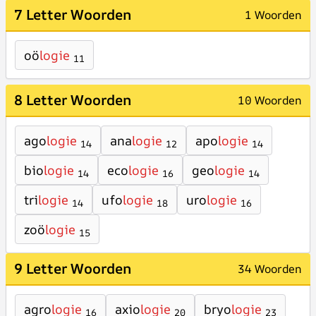
7 Letter Woorden
1 Woorden
oö
logie
11
8 Letter Woorden
10 Woorden
ago
logie
ana
logie
apo
logie
14
12
14
bio
logie
eco
logie
geo
logie
14
16
14
tri
logie
ufo
logie
uro
logie
14
18
16
zoö
logie
15
9 Letter Woorden
34 Woorden
agro
logie
axio
logie
bryo
logie
16
20
23