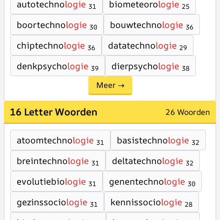
autotechno
logie
biometeoro
logie
31
25
boortechno
logie
bouwtechno
logie
30
36
chiptechno
logie
datatechno
logie
36
29
denkpsycho
logie
dierpsycho
logie
39
38
Meer →
16 Letter Woorden
26 Woorden
atoomtechno
logie
basistechno
logie
31
32
breintechno
logie
deltatechno
logie
31
32
evolutiebio
logie
genentechno
logie
31
30
gezinssocio
logie
kennissocio
logie
31
28