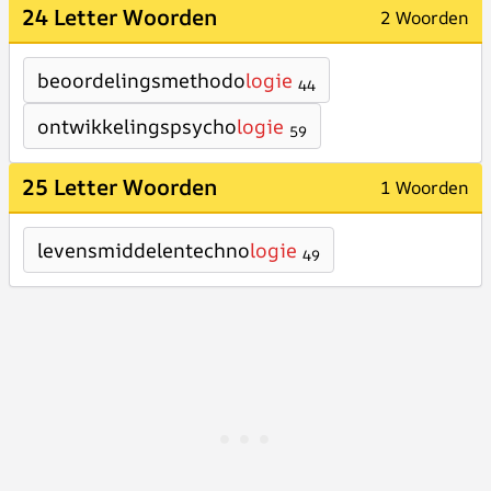
24 Letter Woorden
2 Woorden
beoordelingsmethodo
logie
44
ontwikkelingspsycho
logie
59
25 Letter Woorden
1 Woorden
levensmiddelentechno
logie
49