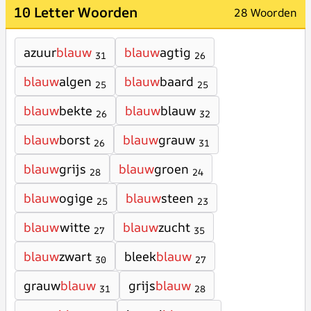
10 Letter Woorden
28 Woorden
azuur
blauw
blauw
agtig
31
26
blauw
algen
blauw
baard
25
25
blauw
bekte
blauw
blauw
26
32
blauw
borst
blauw
grauw
26
31
blauw
grijs
blauw
groen
28
24
blauw
ogige
blauw
steen
25
23
blauw
witte
blauw
zucht
27
35
blauw
zwart
bleek
blauw
30
27
grauw
blauw
grijs
blauw
31
28