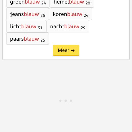
groen
blauw
hemel
blauw
24
28
jeans
blauw
koren
blauw
25
24
licht
blauw
nacht
blauw
31
29
paars
blauw
25
Meer →