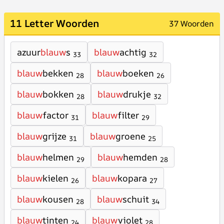
11 Letter Woorden
37 Woorden
azuur
blauw
s
blauw
achtig
33
32
blauw
bekken
blauw
boeken
28
26
blauw
bokken
blauw
drukje
28
32
blauw
factor
blauw
filter
31
29
blauw
grijze
blauw
groene
31
25
blauw
helmen
blauw
hemden
29
28
blauw
kielen
blauw
kopara
26
27
blauw
kousen
blauw
schuit
28
34
blauw
tinten
blauw
violet
24
28