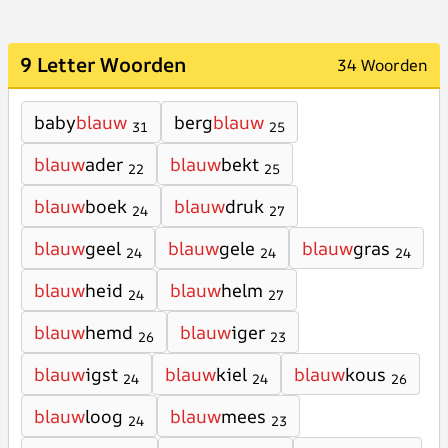
9 Letter Woorden
34 Woorden
baby
blauw
berg
blauw
31
25
blauw
ader
blauw
bekt
22
25
blauw
boek
blauw
druk
24
27
blauw
geel
blauw
gele
blauw
gras
24
24
24
blauw
heid
blauw
helm
24
27
blauw
hemd
blauw
iger
26
23
blauw
igst
blauw
kiel
blauw
kous
24
24
26
blauw
loog
blauw
mees
24
23