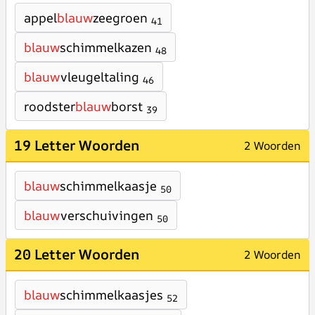
appel
blauw
zeegroen
41
blauw
schimmelkazen
48
blauw
vleugeltaling
46
roodster
blauw
borst
39
19 Letter Woorden
2 Woorden
blauw
schimmelkaasje
50
blauw
verschuivingen
50
20 Letter Woorden
2 Woorden
blauw
schimmelkaasjes
52