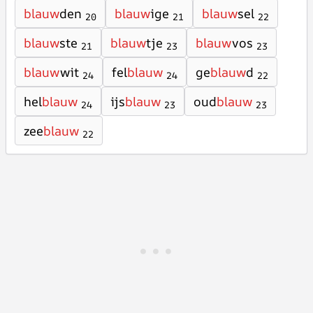
blauw
den
blauw
ige
blauw
sel
20
21
22
blauw
ste
blauw
tje
blauw
vos
21
23
23
blauw
wit
fel
blauw
ge
blauw
d
24
24
22
hel
blauw
ijs
blauw
oud
blauw
24
23
23
zee
blauw
22