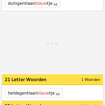
duingentiaan
blauw
tje
42
21 Letter Woorden
1 Woorden
heidegentiaan
blauw
tje
43