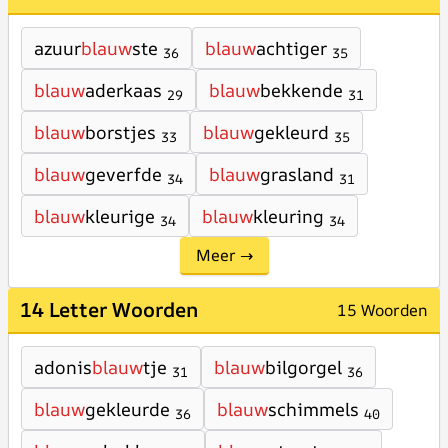
azuur
blauw
ste
blauw
achtiger
36
35
blauw
aderkaas
blauw
bekkende
29
31
blauw
borstjes
blauw
gekleurd
33
35
blauw
geverfde
blauw
grasland
34
31
blauw
kleurige
blauw
kleuring
34
34
Meer →
14 Letter Woorden
15 Woorden
adonis
blauw
tje
blauw
bilgorgel
31
36
blauw
gekleurde
blauw
schimmels
36
40