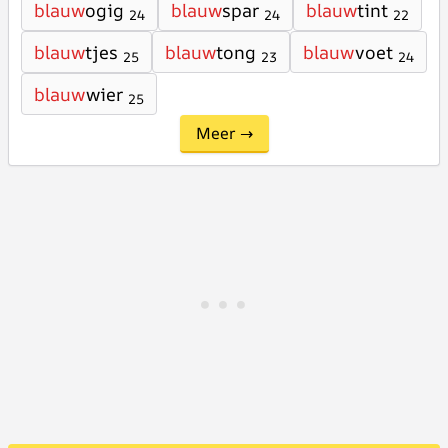
blauw
ogig
blauw
spar
blauw
tint
24
24
22
blauw
tjes
blauw
tong
blauw
voet
25
23
24
blauw
wier
25
Meer →