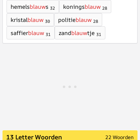
hemels
blauw
s
konings
blauw
32
28
kristal
blauw
politie
blauw
30
28
saffier
blauw
zand
blauw
tje
31
31
13 Letter Woorden
22 Woorden