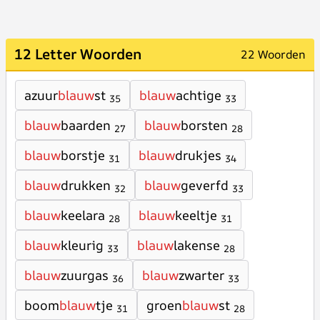
12 Letter Woorden
22 Woorden
azuur
blauw
st
blauw
achtige
35
33
blauw
baarden
blauw
borsten
27
28
blauw
borstje
blauw
drukjes
31
34
blauw
drukken
blauw
geverfd
32
33
blauw
keelara
blauw
keeltje
28
31
blauw
kleurig
blauw
lakense
33
28
blauw
zuurgas
blauw
zwarter
36
33
boom
blauw
tje
groen
blauw
st
31
28