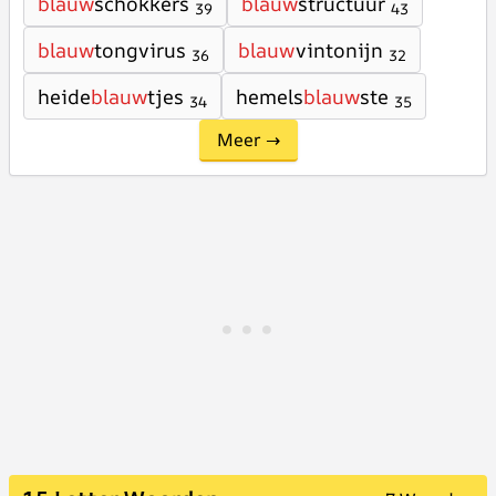
blauw
schokkers
blauw
structuur
39
43
blauw
tongvirus
blauw
vintonijn
36
32
heide
blauw
tjes
hemels
blauw
ste
34
35
Meer →