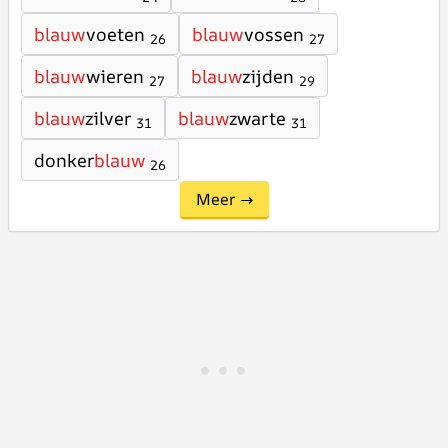
blauw
voeten
blauw
vossen
26
27
blauw
wieren
blauw
zijden
27
29
blauw
zilver
blauw
zwarte
31
31
donker
blauw
26
Meer →