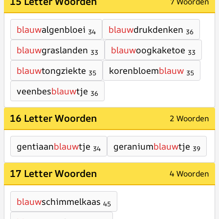
15 Letter Woorden
7 Woorden
blauw
algenbloei
blauw
drukdenken
34
36
blauw
graslanden
blauw
oogkaketoe
33
33
blauw
tongziekte
korenbloem
blauw
35
35
veenbes
blauw
tje
36
16 Letter Woorden
2 Woorden
gentiaan
blauw
tje
geranium
blauw
tje
34
39
17 Letter Woorden
4 Woorden
blauw
schimmelkaas
45