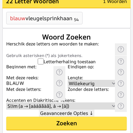
22 Letter Woorden
1 Woorden
blauw
vleugelsprinkhaan
54
Woord Zoeken
Herschik deze letters om woorden te maken:
Gebruik asterisken (*) als jokertekens.
Letterherhaling toestaan
Beginnen met:
Eindigen op:
Met deze reeks:
Lengte:
Met deze letters:
Zonder deze letters:
Accenten en Diakritische Tekens:
Geavanceerde Opties
↓
Zoeken