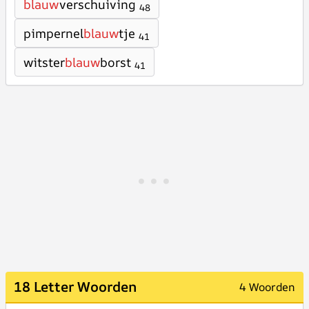
blauw
verschuiving
48
pimpernel
blauw
tje
41
witster
blauw
borst
41
18 Letter Woorden
4 Woorden