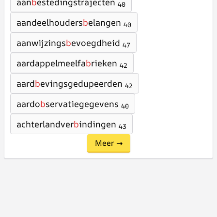
aan
b
estedingstrajecten
40
aandeelhouders
b
elangen
40
aanwijzings
b
evoegdheid
47
aardappelmeelfa
b
rieken
42
aard
b
evingsgedupeerden
42
aardo
b
servatiegegevens
40
achterlandver
b
indingen
43
Meer →