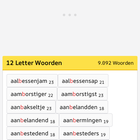
12 Letter Woorden
9.092 Woorden
aal
b
essenjam
aal
b
essensap
23
21
aam
b
orstiger
aam
b
orstigst
22
23
aan
b
akseltje
aan
b
elandden
23
18
aan
b
elandend
aan
b
ermingen
18
19
aan
b
estedend
aan
b
esteders
18
19