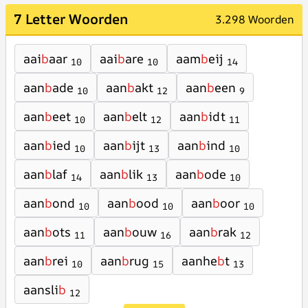
7 Letter Woorden
3.298 Woorden
aai
b
aar
aai
b
are
aam
b
eij
10
10
14
aan
b
ade
aan
b
akt
aan
b
een
10
12
9
aan
b
eet
aan
b
elt
aan
b
idt
10
12
11
aan
b
ied
aan
b
ijt
aan
b
ind
10
13
10
aan
b
laf
aan
b
lik
aan
b
ode
14
13
10
aan
b
ond
aan
b
ood
aan
b
oor
10
10
10
aan
b
ots
aan
b
ouw
aan
b
rak
11
16
12
aan
b
rei
aan
b
rug
aanhe
b
t
10
15
13
aansli
b
12