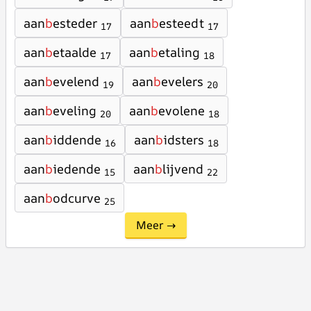
aan
b
esteder
aan
b
esteedt
17
17
aan
b
etaalde
aan
b
etaling
17
18
aan
b
evelend
aan
b
evelers
19
20
aan
b
eveling
aan
b
evolene
20
18
aan
b
iddende
aan
b
idsters
16
18
aan
b
iedende
aan
b
lijvend
15
22
aan
b
odcurve
25
Meer →