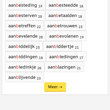
aan
b
esteding
aan
b
esteedde
19
18
aan
b
esterven
aan
b
etaalden
20
18
aan
b
etreffen
aan
b
etrouwen
22
23
aan
b
evelende
aan
b
evolenen
20
19
aan
b
iddelijk
aan
b
iddertje
23
21
aan
b
iddingen
aan
b
iedingen
18
17
aan
b
iedinkje
aan
b
lazingen
20
21
aan
b
lijvende
23
Meer →