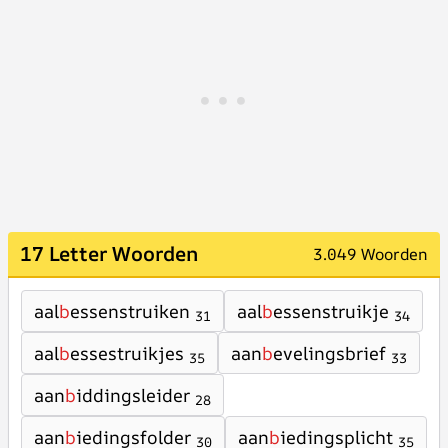
17 Letter Woorden
3.049 Woorden
aal
b
essenstruiken
aal
b
essenstruikje
31
34
aal
b
essestruikjes
aan
b
evelingsbrief
35
33
aan
b
iddingsleider
28
aan
b
iedingsfolder
aan
b
iedingsplicht
30
35