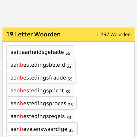
19 Letter Woorden
1.737 Woorden
aai
b
aarheidsgehalte
35
aan
b
estedingsbeleid
32
aan
b
estedingsfraude
35
aan
b
estedingsplicht
39
aan
b
estedingsproces
35
aan
b
estedingsregels
33
aan
b
evelenswaardige
35