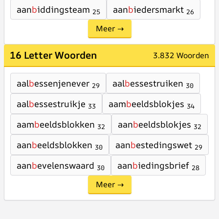
aan
b
iddingsteam
aan
b
iedersmarkt
25
26
Meer →
16 Letter Woorden
3.832 Woorden
aal
b
essenjenever
aal
b
essestruiken
29
30
aal
b
essestruikje
aam
b
eeldsblokjes
33
34
aam
b
eeldsblokken
aan
b
eeldsblokjes
32
32
aan
b
eeldsblokken
aan
b
estedingswet
30
29
aan
b
evelenswaard
aan
b
iedingsbrief
30
28
Meer →