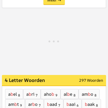
Meer →
4 Letter Woorden
297 Woorden
a
b
el
a
b
ri
aho
b
al
b
e
am
b
o
8
7
9
8
8
am
b
t
ar
b
o
b
aad
b
aai
b
aak
9
7
7
6
8