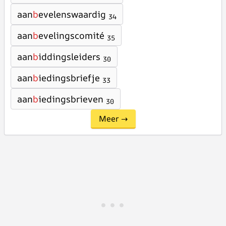
aan
b
evelenswaardig
34
aan
b
evelingscomité
35
aan
b
iddingsleiders
30
aan
b
iedingsbriefje
33
aan
b
iedingsbrieven
30
Meer →