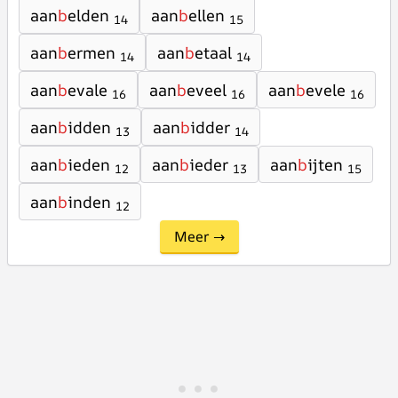
aan
b
elden
aan
b
ellen
14
15
aan
b
ermen
aan
b
etaal
14
14
aan
b
evale
aan
b
eveel
aan
b
evele
16
16
16
aan
b
idden
aan
b
idder
13
14
aan
b
ieden
aan
b
ieder
aan
b
ijten
12
13
15
aan
b
inden
12
Meer →