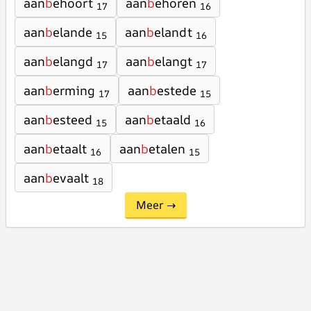
aan
b
ehoort
aan
b
ehoren
17
16
aan
b
elande
aan
b
elandt
15
16
aan
b
elangd
aan
b
elangt
17
17
aan
b
erming
aan
b
estede
17
15
aan
b
esteed
aan
b
etaald
15
16
aan
b
etaalt
aan
b
etalen
16
15
aan
b
evaalt
18
Meer →