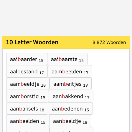
10 Letter Woorden
8.872 Woorden
aai
b
aarder
aai
b
aarste
15
15
aal
b
estand
aam
b
eelden
17
17
aam
b
eeldje
aam
b
eitjes
20
19
aam
b
orstig
aan
b
akkend
19
17
aan
b
aksels
aan
b
edenen
18
13
aan
b
eelden
aan
b
eeldje
15
18