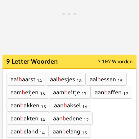
9 Letter Woorden
7.107 Woorden
aai
b
aarst
aal
b
esjes
aal
b
essen
14
18
15
aam
b
eijen
aam
b
eitje
aan
b
affen
16
17
17
aan
b
akken
aan
b
aksel
15
16
aan
b
akten
aan
b
edene
14
12
aan
b
eland
aan
b
elang
14
15