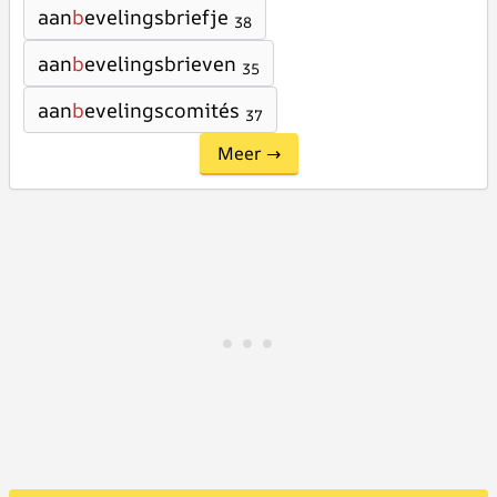
aan
b
evelingsbriefje
38
aan
b
evelingsbrieven
35
aan
b
evelingscomités
37
Meer →