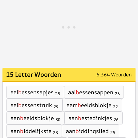
15 Letter Woorden
6.364 Woorden
aal
b
essensapjes
aal
b
essensappen
28
26
aal
b
essenstruik
aam
b
eeldsblokje
29
32
aan
b
eeldsblokje
aan
b
estedinkjes
30
26
aan
b
iddelijkste
aan
b
iddingslied
28
25