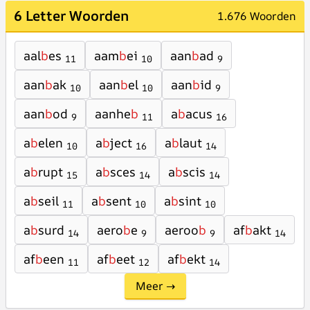
6 Letter Woorden
1.676 Woorden
aal
b
es
aam
b
ei
aan
b
ad
11
10
9
aan
b
ak
aan
b
el
aan
b
id
10
10
9
aan
b
od
aanhe
b
a
b
acus
9
11
16
a
b
elen
a
b
ject
a
b
laut
10
16
14
a
b
rupt
a
b
sces
a
b
scis
15
14
14
a
b
seil
a
b
sent
a
b
sint
11
10
10
a
b
surd
aero
b
e
aeroo
b
af
b
akt
14
9
9
14
af
b
een
af
b
eet
af
b
ekt
11
12
14
Meer →