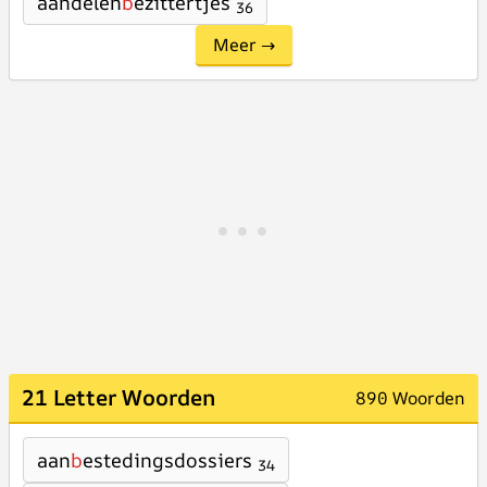
aandelen
b
ezittertjes
36
Meer →
21 Letter Woorden
890 Woorden
aan
b
estedingsdossiers
34