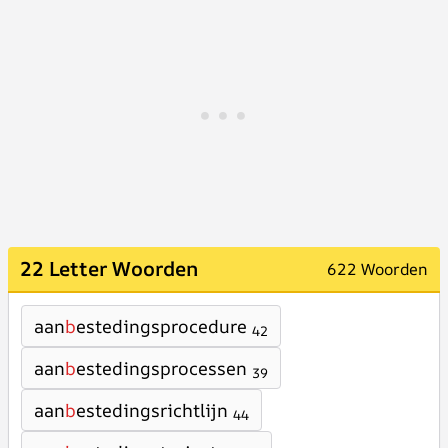
22 Letter Woorden
622 Woorden
aan
b
estedingsprocedure
42
aan
b
estedingsprocessen
39
aan
b
estedingsrichtlijn
44