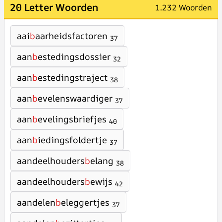
20 Letter Woorden
1.232 Woorden
aai
b
aarheidsfactoren
37
aan
b
estedingsdossier
32
aan
b
estedingstraject
38
aan
b
evelenswaardiger
37
aan
b
evelingsbriefjes
40
aan
b
iedingsfoldertje
37
aandeelhouders
b
elang
38
aandeelhouders
b
ewijs
42
aandelen
b
eleggertjes
37