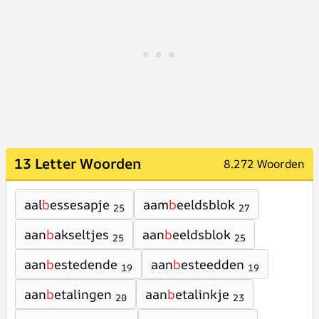
13 Letter Woorden
8.272 Woorden
aal
b
essesapje
aam
b
eeldsblok
25
27
aan
b
akseltjes
aan
b
eeldsblok
25
25
aan
b
estedende
aan
b
esteedden
19
19
aan
b
etalingen
aan
b
etalinkje
20
23