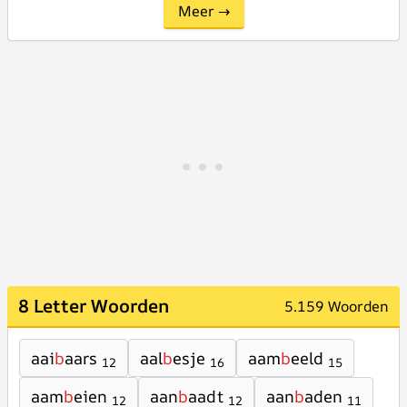
Meer →
8 Letter Woorden
5.159 Woorden
aai
b
aars
aal
b
esje
aam
b
eeld
12
16
15
aam
b
eien
aan
b
aadt
aan
b
aden
12
12
11