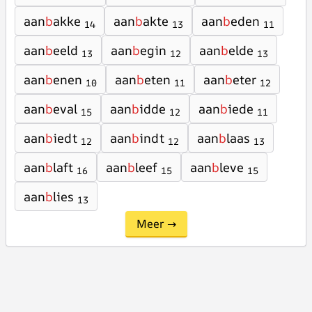
aan
b
akke
aan
b
akte
aan
b
eden
14
13
11
aan
b
eeld
aan
b
egin
aan
b
elde
13
12
13
aan
b
enen
aan
b
eten
aan
b
eter
10
11
12
aan
b
eval
aan
b
idde
aan
b
iede
15
12
11
aan
b
iedt
aan
b
indt
aan
b
laas
12
12
13
aan
b
laft
aan
b
leef
aan
b
leve
16
15
15
aan
b
lies
13
Meer →