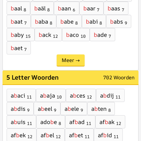
b
aal
b
aäl
b
aan
b
aar
b
aas
8
8
6
7
7
b
aat
b
aba
b
abe
b
abi
b
abs
7
8
8
8
9
b
aby
b
ack
b
aco
b
ade
15
12
10
7
b
aet
7
Meer →
5 Letter Woorden
702 Woorden
a
b
aci
a
b
aja
a
b
ces
a
b
dij
11
10
12
11
a
b
dis
a
b
eel
a
b
ele
a
b
ten
9
9
9
8
a
b
uis
ado
b
e
af
b
ad
af
b
ak
11
8
11
12
af
b
ek
af
b
el
af
b
et
af
b
id
12
12
11
11