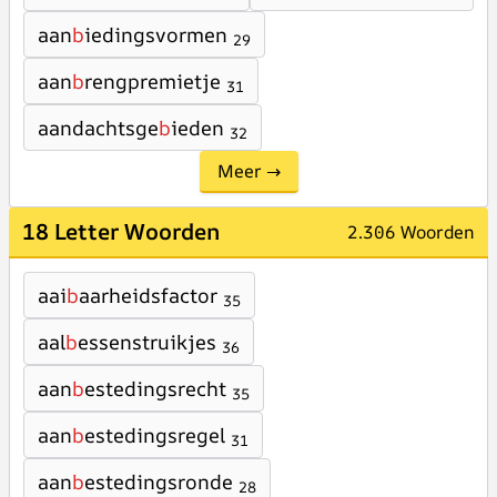
aan
b
iedingsvormen
29
aan
b
rengpremietje
31
aandachtsge
b
ieden
32
Meer →
18 Letter Woorden
2.306 Woorden
aai
b
aarheidsfactor
35
aal
b
essenstruikjes
36
aan
b
estedingsrecht
35
aan
b
estedingsregel
31
aan
b
estedingsronde
28