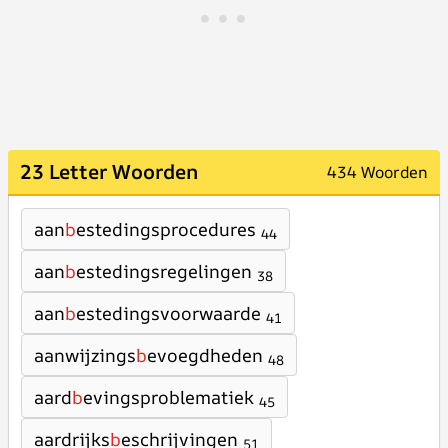
23 Letter Woorden
434 Woorden
aan
b
estedingsprocedures
44
aan
b
estedingsregelingen
38
aan
b
estedingsvoorwaarde
41
aanwijzings
b
evoegdheden
48
aard
b
evingsproblematiek
45
aardrijks
b
eschrijvingen
51