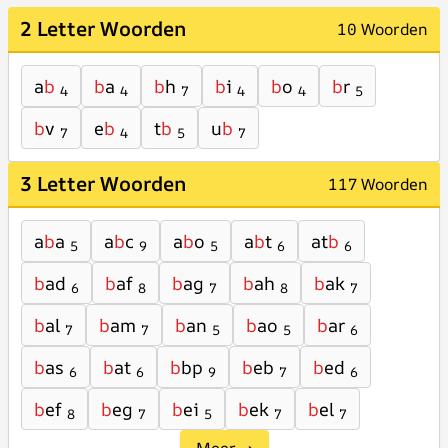
2 Letter Woorden
10 Woorden
a
b
b
a
b
h
b
i
b
o
b
r
4
4
7
4
4
5
b
v
e
b
t
b
u
b
7
4
5
7
3 Letter Woorden
117 Woorden
a
b
a
a
b
c
a
b
o
a
b
t
at
b
5
9
5
6
6
b
ad
b
af
b
ag
b
ah
b
ak
6
8
7
8
7
b
al
b
am
b
an
b
ao
b
ar
7
7
5
5
6
b
as
b
at
b
bp
b
eb
b
ed
6
6
9
7
6
b
ef
b
eg
b
ei
b
ek
b
el
8
7
5
7
7