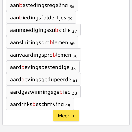
aan
b
estedingsregeling
36
aan
b
iedingsfoldertjes
39
aanmoedigingssu
b
sidie
37
aansluitingspro
b
lemen
40
aanvaardingspro
b
lemen
38
aard
b
evingsbestendige
38
aard
b
evingsgedupeerde
41
aardgaswinningsge
b
ied
38
aardrijks
b
eschrijving
49
Meer →