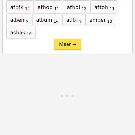
af
b
ik
af
b
od
af
b
ol
afto
b
12
11
12
11
al
b
en
al
b
um
ali
b
i
am
b
er
9
14
9
10
as
b
ak
10
Meer →