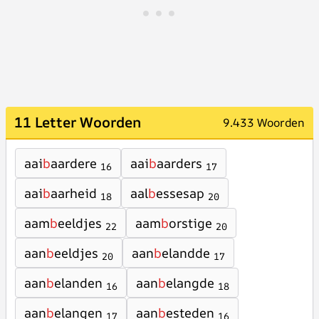
11 Letter Woorden
9.433 Woorden
aai
b
aardere
aai
b
aarders
16
17
aai
b
aarheid
aal
b
essesap
18
20
aam
b
eeldjes
aam
b
orstige
22
20
aan
b
eeldjes
aan
b
elandde
20
17
aan
b
elanden
aan
b
elangde
16
18
aan
b
elangen
aan
b
esteden
17
16