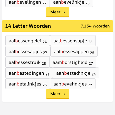
aan
b
evelingen
aan
b
evelinkje
22
25
Meer →
14 Letter Woorden
7.134 Woorden
aal
b
essengelei
aal
b
essensapje
24
26
aal
b
essesapjes
aal
b
essesappen
27
25
aal
b
essestruik
aam
b
orstigheid
28
27
aan
b
estedingen
aan
b
estedinkje
21
24
aan
b
etalinkjes
aan
b
evelinkjes
25
27
Meer →