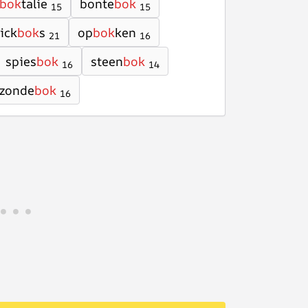
bok
talie
bonte
bok
15
15
ick
bok
s
op
bok
ken
21
16
spies
bok
steen
bok
16
14
zonde
bok
16