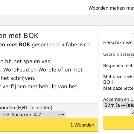
Woorden maken met 
en met BOK
Herschik deze
en met BOK
,gesorteerd alfabetisch
Gebruik asteris
 bij het spelen van
Beginnen met:
e, WordFeud en Wordle of om het
Met deze reeks
 het schrijven.
r verfijnen met behulp van het
Met deze lette
Accenten en Di
onden (0,01 seconden)
G
1 Woorden