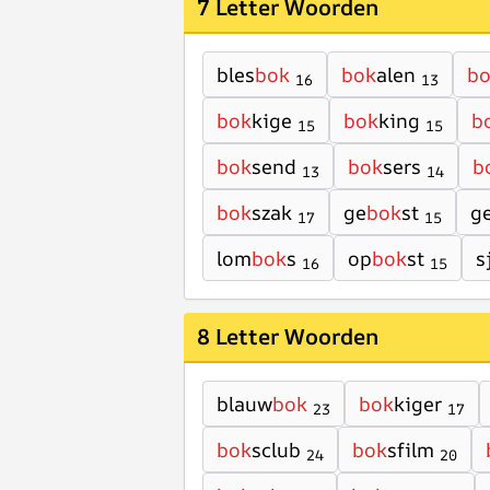
7 Letter Woorden
bles
bok
bok
alen
b
16
13
bok
kige
bok
king
b
15
15
bok
send
bok
sers
b
13
14
bok
szak
ge
bok
st
g
17
15
lom
bok
s
op
bok
st
s
16
15
8 Letter Woorden
blauw
bok
bok
kiger
23
17
bok
sclub
bok
sfilm
24
20