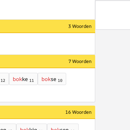
3 Woorden
7 Woorden
bok
ke
bok
se
12
11
10
16 Woorden
ken
bok
kig
bok
sen