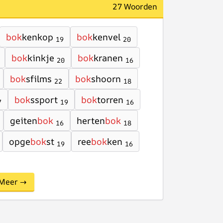
27 Woorden
bok
kenkop
bok
kenvel
19
20
bok
kinkje
bok
kranen
20
16
bok
sfilms
bok
shoorn
22
18
bok
ssport
bok
torren
7
19
16
geiten
bok
herten
bok
16
18
opge
bok
st
ree
bok
ken
19
16
Meer →