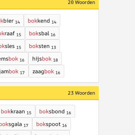
20 Woorden
ok
bier
bok
kend
14
14
ok
raaf
bok
sbal
15
16
ok
sles
bok
sten
15
13
ems
bok
hijs
bok
16
18
jam
bok
zaag
bok
17
16
23 Woorden
bok
kraan
bok
sbond
15
16
bok
sgala
bok
spoot
17
16