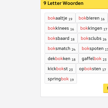
9 Letter Woorden
bok
aaltje
bok
bieren
19
16
bok
kinees
bok
kingen
16
17
bok
sbaard
bok
sclubs
18
26
bok
smatch
bok
spoten
24
1
dek
bok
ken
gaffel
bok
18
23
kick
bok
st
op
bok
sten
23
17
spring
bok
19