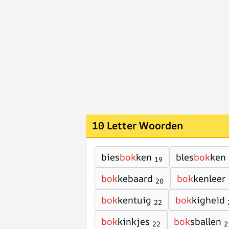
10 Letter Woorden
bies
bok
ken
bles
bok
ken
19
bok
kebaard
bok
kenleer
20
bok
kentuig
bok
kigheid
22
bok
kinkjes
bok
sballen
22
2