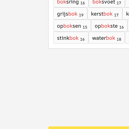
bok
sring
bok
svoet
16
17
grijs
bok
kerst
bok
k
19
17
op
bok
sen
op
bok
ste
15
16
stink
bok
water
bok
16
18