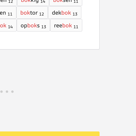
12
14
11
ten
bok
tor
dek
bok
11
12
13
ok
op
bok
s
ree
bok
14
13
11