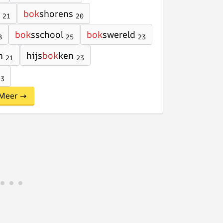
bok
shorens
21
20
bok
sschool
bok
swereld
8
25
23
n
hijs
bok
ken
21
23
23
Meer →