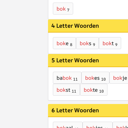
bok
7
4 Letter Woorden
bok
e
bok
s
bok
t
8
9
9
5 Letter Woorden
ba
bok
bok
es
bok
je
11
10
bok
st
bok
te
11
10
6 Letter Woorden
bok
aal
bok
jes
bok