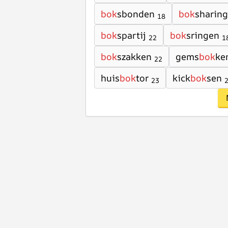
bok
sbonden
bok
sharing
18
bok
spartij
bok
sringen
22
1
bok
szakken
gems
bok
ke
22
huis
bok
tor
kick
bok
sen
23