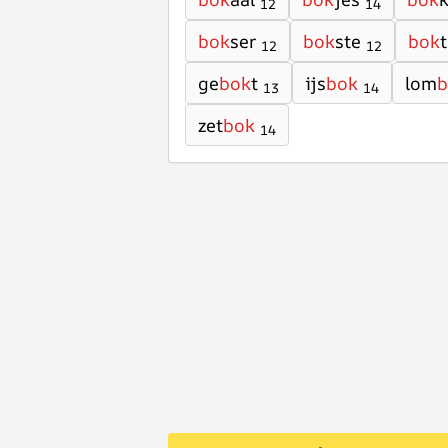
12
14
bok
ser
bok
ste
bok
12
12
ge
bok
t
ijs
bok
lom
b
13
14
zet
bok
14