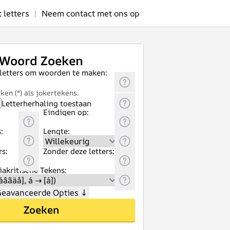
letters
|
Neem contact met ons op
Woord Zoeken
 letters om woorden te maken:
ken (*) als jokertekens.
Letterherhaling toestaan
Eindigen op:
:
Lengte:
rs:
Zonder deze letters:
akritische Tekens:
eavanceerde Opties
↓
Zoeken