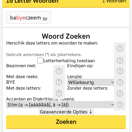
10 Letter Woorden
1 Woorden
ba
bye
czeem
30
Woord Zoeken
Herschik deze letters om woorden te maken:
Gebruik asterisken (*) als jokertekens.
Letterherhaling toestaan
Beginnen met:
Eindigen op:
Met deze reeks:
Lengte:
Met deze letters:
Zonder deze letters:
Accenten en Diakritische Tekens:
Geavanceerde Opties
↓
Zoeken