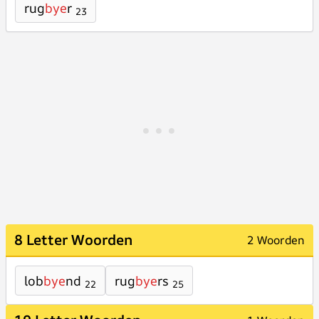
rug
bye
r
23
8 Letter Woorden
2 Woorden
lob
bye
nd
rug
bye
rs
22
25