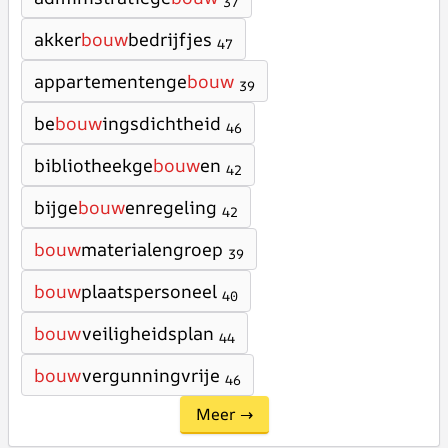
37
akker
bouw
bedrijfjes
47
appartementenge
bouw
39
be
bouw
ingsdichtheid
46
bibliotheekge
bouw
en
42
bijge
bouw
enregeling
42
bouw
materialengroep
39
bouw
plaatspersoneel
40
bouw
veiligheidsplan
44
bouw
vergunningvrije
46
Meer →