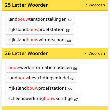
25 Letter Woorden
3 Woorden
land
bouw
tentoonstellingen
47
rijksland
bouw
proefstation
53
rijksland
bouw
winterschool
60
26 Letter Woorden
4 Woorden
bouw
werkinformatiemodellen
56
land
bouw
bestrijdingsmiddel
56
rijksland
bouw
proefstations
55
scheepswerktuig
bouw
kundige
67