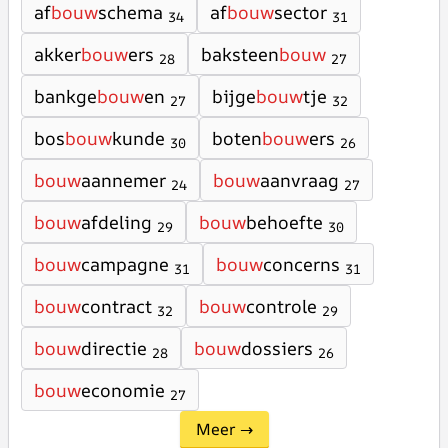
af
bouw
schema
af
bouw
sector
34
31
akker
bouw
ers
baksteen
bouw
28
27
bankge
bouw
en
bijge
bouw
tje
27
32
bos
bouw
kunde
boten
bouw
ers
30
26
bouw
aannemer
bouw
aanvraag
24
27
bouw
afdeling
bouw
behoefte
29
30
bouw
campagne
bouw
concerns
31
31
bouw
contract
bouw
controle
32
29
bouw
directie
bouw
dossiers
28
26
bouw
economie
27
Meer →