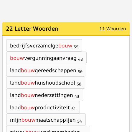
22 Letter Woorden
11 Woorden
bedrijfsverzamelge
bouw
55
bouw
vergunningaanvraag
48
land
bouw
gereedschappen
50
land
bouw
huishoudschool
58
land
bouw
nederzettingen
43
land
bouw
productiviteit
51
mijn
bouw
maatschappijen
54