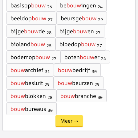
basisop
bouw
be
bouw
ingen
26
24
beeldop
bouw
beursge
bouw
27
29
bijge
bouw
de
bijge
bouw
en
28
27
bioland
bouw
bloedop
bouw
25
27
bodemop
bouw
boten
bouw
er
27
24
bouw
archief
bouw
bedrijf
31
30
bouw
besluit
bouw
beurzen
29
29
bouw
blokken
bouw
branche
28
30
bouw
bureaus
30
Meer →