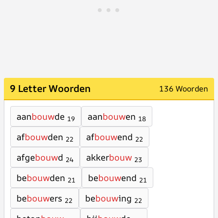
9 Letter Woorden
136 Woorden
aan
bouw
de
aan
bouw
en
19
18
af
bouw
den
af
bouw
end
22
22
afge
bouw
d
akker
bouw
24
23
be
bouw
den
be
bouw
end
21
21
be
bouw
ers
be
bouw
ing
22
22