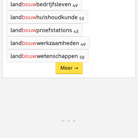
land
bouw
bedrijfsleven
49
land
bouw
huishoudkunde
53
land
bouw
proefstations
43
land
bouw
werkzaamheden
49
land
bouw
wetenschappen
50
Meer →