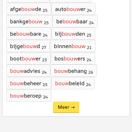
afge
bouw
de
auto
bouw
er
25
24
bankge
bouw
be
bouw
baar
25
24
be
bouw
bare
bij
bouw
den
24
25
bijge
bouw
d
binnen
bouw
27
21
boot
bouw
er
bos
bouw
ers
23
24
bouw
advies
bouw
behang
24
26
bouw
beheer
bouw
beleid
25
24
bouw
beroep
24
Meer →