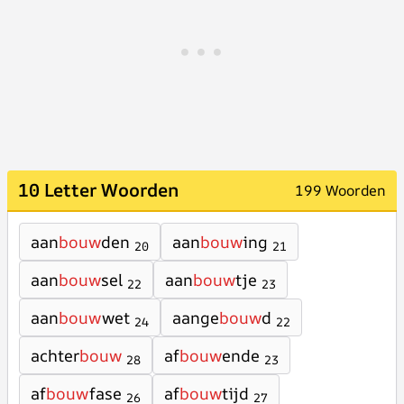
10 Letter Woorden
199 Woorden
aan
bouw
den
aan
bouw
ing
20
21
aan
bouw
sel
aan
bouw
tje
22
23
aan
bouw
wet
aange
bouw
d
24
22
achter
bouw
af
bouw
ende
28
23
af
bouw
fase
af
bouw
tijd
26
27