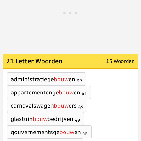
21 Letter Woorden
15 Woorden
administratiege
bouw
en
39
appartementenge
bouw
en
41
carnavalswagen
bouw
ers
49
glastuin
bouw
bedrijven
49
gouvernementsge
bouw
en
45