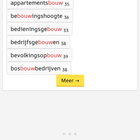
appartements
bouw
35
be
bouw
ingshoogte
36
bedieningsge
bouw
33
bedrijfsge
bouw
en
38
bevolkingsop
bouw
39
bos
bouw
bedrijven
38
Meer →