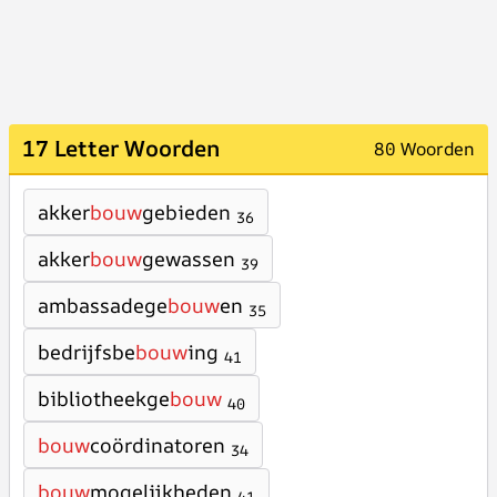
17 Letter Woorden
80 Woorden
akker
bouw
gebieden
36
akker
bouw
gewassen
39
ambassadege
bouw
en
35
bedrijfsbe
bouw
ing
41
bibliotheekge
bouw
40
bouw
coördinatoren
34
bouw
mogelijkheden