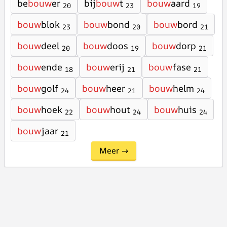
be
bouw
er
bij
bouw
t
bouw
aard
20
23
19
bouw
blok
bouw
bond
bouw
bord
23
20
21
bouw
deel
bouw
doos
bouw
dorp
20
19
21
bouw
ende
bouw
erij
bouw
fase
18
21
21
bouw
golf
bouw
heer
bouw
helm
24
21
24
bouw
hoek
bouw
hout
bouw
huis
22
24
24
bouw
jaar
21
Meer →