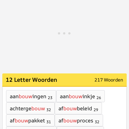
12 Letter Woorden
217 Woorden
aan
bouw
ingen
aan
bouw
inkje
23
26
achterge
bouw
af
bouw
beleid
32
29
af
bouw
pakket
af
bouw
proces
31
32