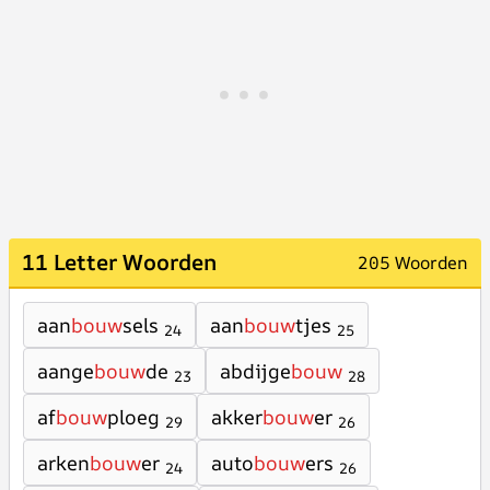
11 Letter Woorden
205 Woorden
aan
bouw
sels
aan
bouw
tjes
24
25
aange
bouw
de
abdijge
bouw
23
28
af
bouw
ploeg
akker
bouw
er
29
26
arken
bouw
er
auto
bouw
ers
24
26