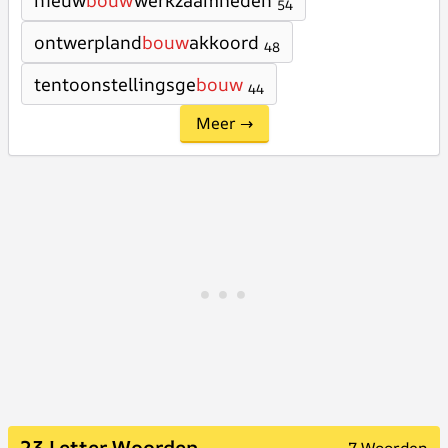
nieuw
bouw
werkzaamheden
54
ontwerpland
bouw
akkoord
48
tentoonstellingsge
bouw
44
Meer →
23 Letter Woorden