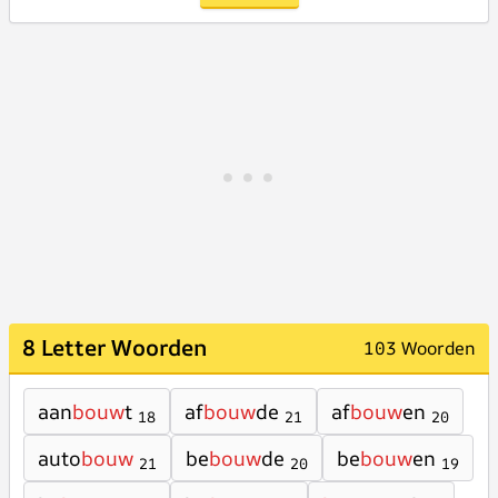
8 Letter Woorden
103 Woorden
aan
bouw
t
af
bouw
de
af
bouw
en
18
21
20
auto
bouw
be
bouw
de
be
bouw
en
21
20
19