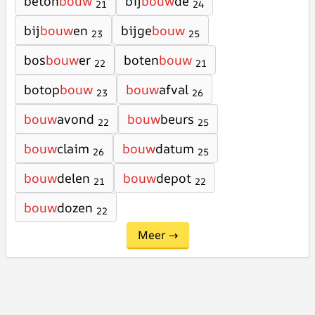
beton
bouw
bij
bouw
de
21
24
bij
bouw
en
bijge
bouw
23
25
bos
bouw
er
boten
bouw
22
21
botop
bouw
bouw
afval
23
26
bouw
avond
bouw
beurs
22
25
bouw
claim
bouw
datum
26
25
bouw
delen
bouw
depot
21
22
bouw
dozen
22
Meer →