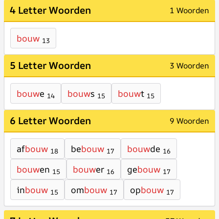
4 Letter Woorden
1 Woorden
bouw
13
5 Letter Woorden
3 Woorden
bouw
e
bouw
s
bouw
t
14
15
15
6 Letter Woorden
9 Woorden
af
bouw
be
bouw
bouw
de
18
17
16
bouw
en
bouw
er
ge
bouw
15
16
17
in
bouw
om
bouw
op
bouw
15
17
17