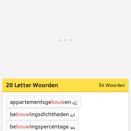
20 Letter Woorden
36 Woorden
appartementsge
bouw
en
41
be
bouw
ingsdichtheden
47
be
bouw
ingspercentage
44