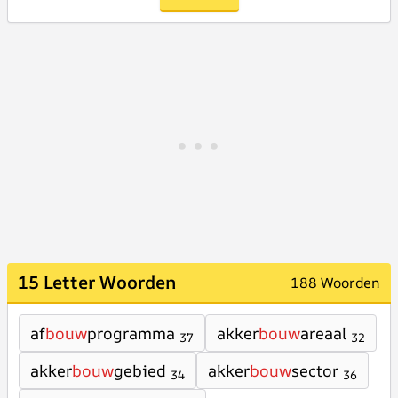
15 Letter Woorden
188 Woorden
af
bouw
programma
akker
bouw
areaal
37
32
akker
bouw
gebied
akker
bouw
sector
34
36