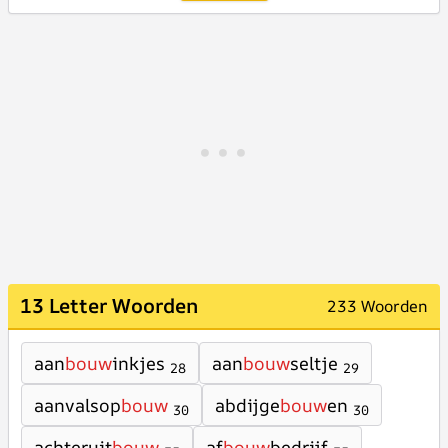
13 Letter Woorden
233 Woorden
aan
bouw
inkjes
aan
bouw
seltje
28
29
aanvalsop
bouw
abdijge
bouw
en
30
30
achteruit
bouw
af
bouw
bedrijf