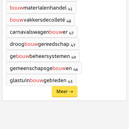
bouw
materialenhandel
41
bouw
vakkersdecolleté
48
carnavalswagen
bouw
er
47
droog
bouw
gereedschap
47
ge
bouw
beheersystemen
49
gemeenschapsge
bouw
en
46
glastuin
bouw
gebieden
43
Meer →