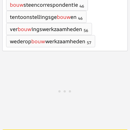
bouw
steencorrespondentie
46
tentoonstellingsge
bouw
en
46
ver
bouw
ingswerkzaamheden
56
wederop
bouw
werkzaamheden
57