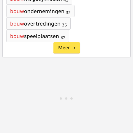
41
bouw
ondernemingen
32
bouw
overtredingen
35
bouw
speelplaatsen
37
Meer →