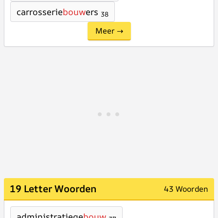
carrosserie
bouw
ers
38
Meer →
19 Letter Woorden
43 Woorden
administratiege
bouw