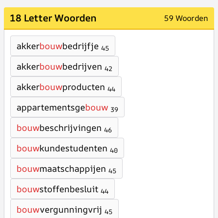
18 Letter Woorden
59 Woorden
akker
bouw
bedrijfje
45
akker
bouw
bedrijven
42
akker
bouw
producten
44
appartementsge
bouw
39
bouw
beschrijvingen
46
bouw
kundestudenten
40
bouw
maatschappijen
45
bouw
stoffenbesluit
44
bouw
vergunningvrij
45