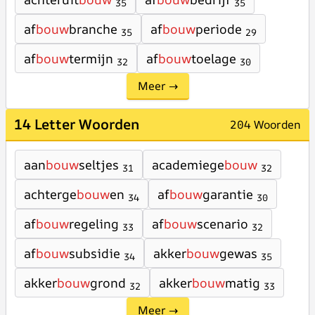
35
35
af
bouw
branche
af
bouw
periode
35
29
af
bouw
termijn
af
bouw
toelage
32
30
Meer →
14 Letter Woorden
204 Woorden
aan
bouw
seltjes
academiege
bouw
31
32
achterge
bouw
en
af
bouw
garantie
34
30
af
bouw
regeling
af
bouw
scenario
33
32
af
bouw
subsidie
akker
bouw
gewas
34
35
akker
bouw
grond
akker
bouw
matig
32
33
Meer →