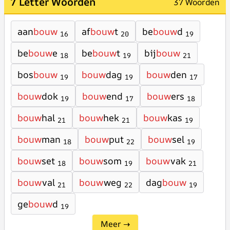
7 Letter Woorden
37 Woorden
aan
bouw
af
bouw
t
be
bouw
d
16
20
19
be
bouw
e
be
bouw
t
bij
bouw
18
19
21
bos
bouw
bouw
dag
bouw
den
19
19
17
bouw
dok
bouw
end
bouw
ers
19
17
18
bouw
hal
bouw
hek
bouw
kas
21
21
19
bouw
man
bouw
put
bouw
sel
18
22
19
bouw
set
bouw
som
bouw
vak
18
19
21
bouw
val
bouw
weg
dag
bouw
21
22
19
ge
bouw
d
19
Meer →