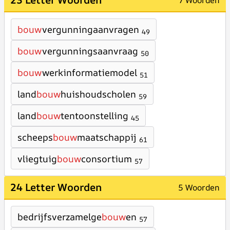
7 Woorden
bouw
vergunningaanvragen
49
bouw
vergunningsaanvraag
50
bouw
werkinformatiemodel
51
land
bouw
huishoudscholen
59
land
bouw
tentoonstelling
45
scheeps
bouw
maatschappij
61
vliegtuig
bouw
consortium
57
24 Letter Woorden
5 Woorden
bedrijfsverzamelge
bouw
en
57