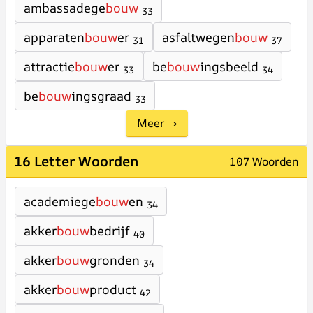
ambassadege
bouw
33
apparaten
bouw
er
asfaltwegen
bouw
31
37
attractie
bouw
er
be
bouw
ingsbeeld
33
34
be
bouw
ingsgraad
33
Meer →
16 Letter Woorden
107 Woorden
academiege
bouw
en
34
akker
bouw
bedrijf
40
akker
bouw
gronden
34
akker
bouw
product
42