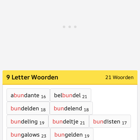
9 Letter Woorden
21 Woorden
a
bun
dante
bel
bun
del
16
21
bun
delden
bun
delend
18
18
bun
deling
bun
deltje
bun
disten
19
21
17
bun
galows
bun
gelden
23
19