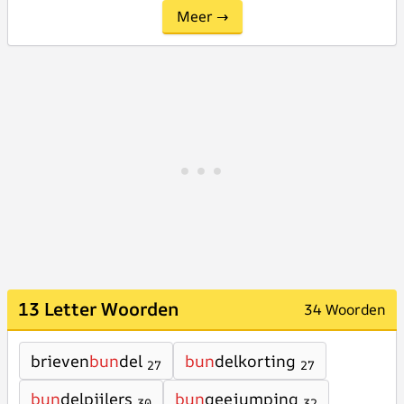
Meer →
13 Letter Woorden
34 Woorden
brieven
bun
del
bun
delkorting
27
27
bun
delpijlers
bun
geejumping
30
32