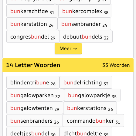
bun
kerachtige
bun
kercomplex
31
38
bun
kerstation
bun
senbrander
24
24
congres
bun
del
debuut
bun
dels
29
32
Meer →
14 Letter Woorden
33 Woorden
blindentri
bun
e
bun
delrichting
26
33
bun
galowparken
bun
galowparkje
32
35
bun
galowtenten
bun
kerstations
29
26
bun
senbranders
commando
bun
ker
26
31
deeltjes
bun
del
dicht
bun
deltje
30
35