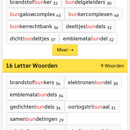
brandstof
bun
ker
bun
delgeleiders
32
30
bun
galowcomplex
bun
kercomplexen
45
40
bun
kerrechtbank
deeltjes
bun
dels
36
32
dicht
bun
deltjes
emblemata
bun
del
37
32
Meer →
16 Letter Woorden
9 Woorden
brandstof
bun
kers
elektronen
bun
del
34
30
emblemata
bun
dels
34
gedichten
bun
dels
oorlogstri
bun
aal
36
31
samen
bun
delingen
29