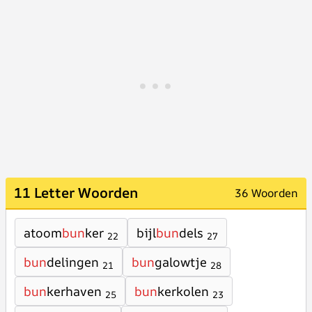
11 Letter Woorden
36 Woorden
atoom
bun
ker
bijl
bun
dels
22
27
bun
delingen
bun
galowtje
21
28
bun
kerhaven
bun
kerkolen
25
23