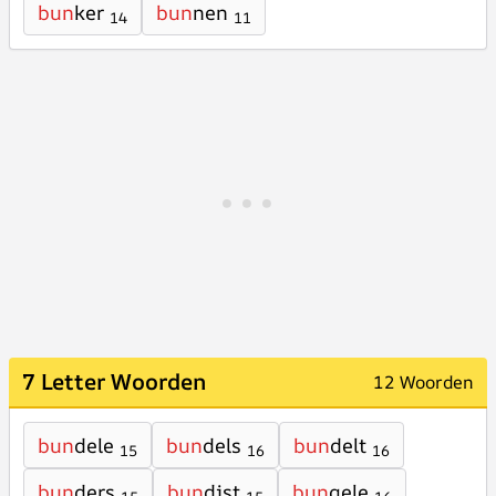
bun
ker
bun
nen
14
11
7 Letter Woorden
12 Woorden
bun
dele
bun
dels
bun
delt
15
16
16
bun
ders
bun
dist
bun
gele