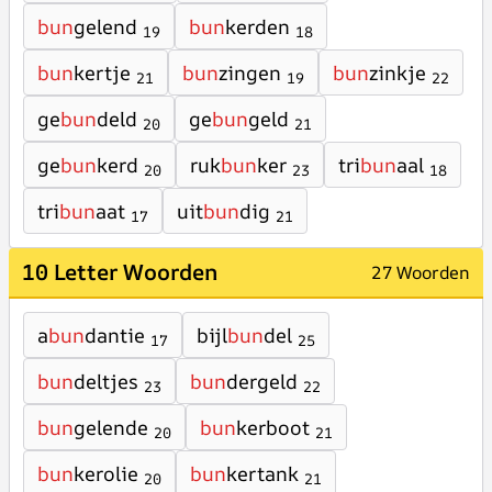
bun
gelend
bun
kerden
19
18
bun
kertje
bun
zingen
bun
zinkje
21
19
22
ge
bun
deld
ge
bun
geld
20
21
ge
bun
kerd
ruk
bun
ker
tri
bun
aal
20
23
18
tri
bun
aat
uit
bun
dig
17
21
10 Letter Woorden
27 Woorden
a
bun
dantie
bijl
bun
del
17
25
bun
deltjes
bun
dergeld
23
22
bun
gelende
bun
kerboot
20
21
bun
kerolie
bun
kertank
20
21