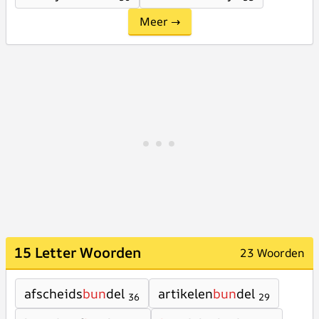
Meer →
15 Letter Woorden
23 Woorden
afscheids
bun
del
artikelen
bun
del
36
29