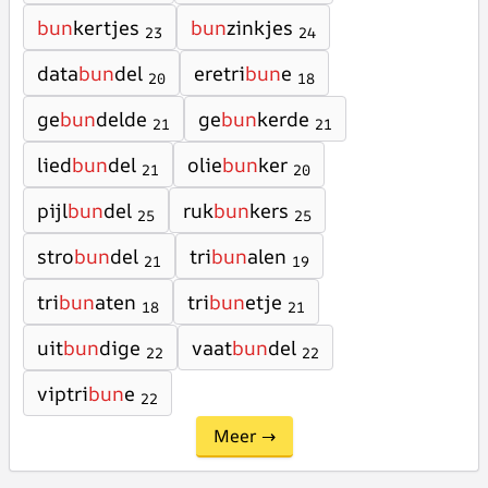
bun
kertjes
bun
zinkjes
23
24
data
bun
del
eretri
bun
e
20
18
ge
bun
delde
ge
bun
kerde
21
21
lied
bun
del
olie
bun
ker
21
20
pijl
bun
del
ruk
bun
kers
25
25
stro
bun
del
tri
bun
alen
21
19
tri
bun
aten
tri
bun
etje
18
21
uit
bun
dige
vaat
bun
del
22
22
viptri
bun
e
22
Meer →