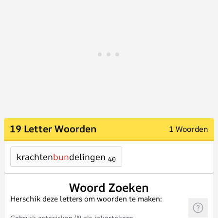
19 Letter Woorden
1 Woorden
krachten
bun
delingen
40
Woord Zoeken
Herschik deze letters om woorden te maken:
Gebruik asterisken (*) als jokertekens.