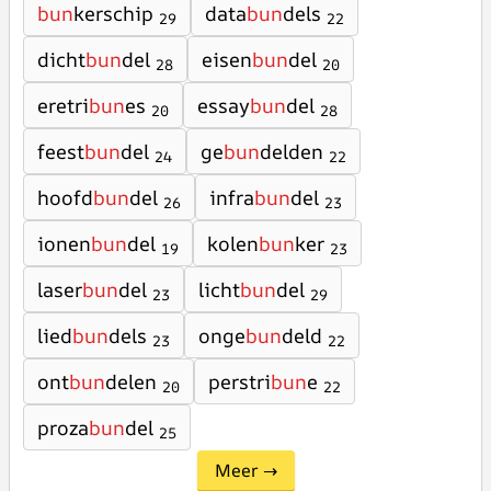
bun
kerschip
data
bun
dels
29
22
dicht
bun
del
eisen
bun
del
28
20
eretri
bun
es
essay
bun
del
20
28
feest
bun
del
ge
bun
delden
24
22
hoofd
bun
del
infra
bun
del
26
23
ionen
bun
del
kolen
bun
ker
19
23
laser
bun
del
licht
bun
del
23
29
lied
bun
dels
onge
bun
deld
23
22
ont
bun
delen
perstri
bun
e
20
22
proza
bun
del
25
Meer →