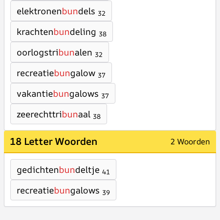
elektronen
bun
dels
32
krachten
bun
deling
38
oorlogstri
bun
alen
32
recreatie
bun
galow
37
vakantie
bun
galows
37
zeerechttri
bun
aal
38
18 Letter Woorden
2 Woorden
gedichten
bun
deltje
41
recreatie
bun
galows
39