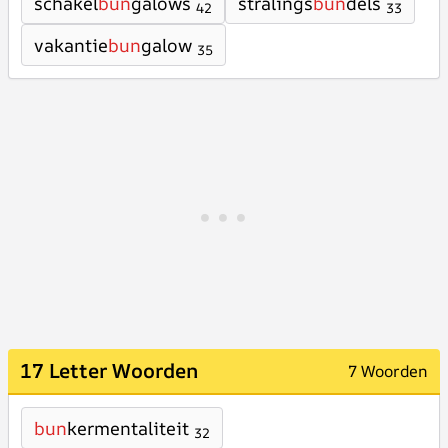
schakel
bun
galows
stralings
bun
dels
42
33
vakantie
bun
galow
35
17 Letter Woorden
7 Woorden
bun
kermentaliteit
32