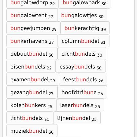
bun
galowdorp
bun
galowpark
29
30
bun
galowtent
bun
galowtjes
27
30
bun
geejumpen
bun
kerachtig
29
30
bun
kerhavens
column
bun
del
27
31
debuut
bun
del
dicht
bun
dels
30
30
eisen
bun
dels
essay
bun
dels
22
30
examen
bun
del
feest
bun
dels
29
26
gezang
bun
del
hoofdtri
bun
e
27
26
kolen
bun
kers
laser
bun
dels
25
25
licht
bun
dels
lijnen
bun
del
31
25
muziek
bun
del
30