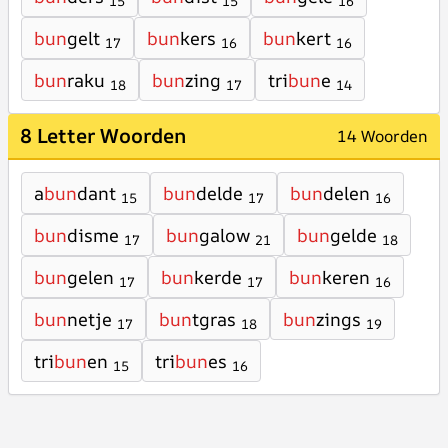
15
15
16
bun
gelt
bun
kers
bun
kert
17
16
16
bun
raku
bun
zing
tri
bun
e
18
17
14
8 Letter Woorden
14 Woorden
a
bun
dant
bun
delde
bun
delen
15
17
16
bun
disme
bun
galow
bun
gelde
17
21
18
bun
gelen
bun
kerde
bun
keren
17
17
16
bun
netje
bun
tgras
bun
zings
17
18
19
tri
bun
en
tri
bun
es
15
16