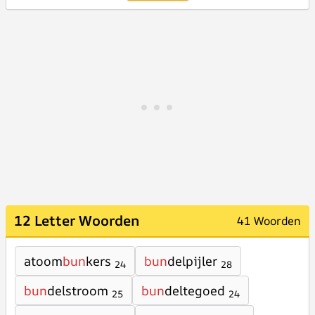
12 Letter Woorden
41 Woorden
atoom
bun
kers
bun
delpijler
24
28
bun
delstroom
bun
deltegoed
25
24