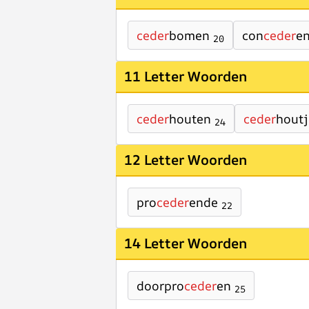
ceder
bomen
con
ceder
e
20
11 Letter Woorden
ceder
houten
ceder
houtj
24
12 Letter Woorden
pro
ceder
ende
22
14 Letter Woorden
doorpro
ceder
en
25