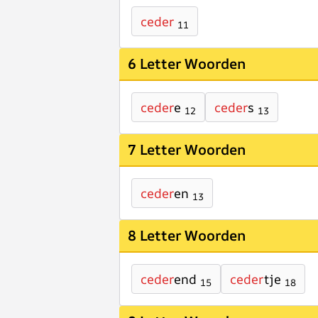
ceder
11
6 Letter Woorden
ceder
e
ceder
s
12
13
7 Letter Woorden
ceder
en
13
8 Letter Woorden
ceder
end
ceder
tje
15
18