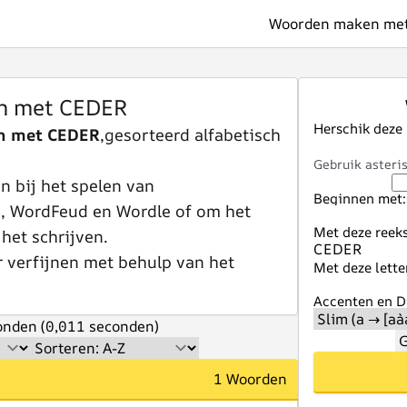
Woorden maken met 
n met CEDER
Herschik deze
n met CEDER
,gesorteerd alfabetisch
Gebruik asteris
 bij het spelen van
Beginnen met:
e, WordFeud en Wordle of om het
Met deze reeks
 het schrijven.
r verfijnen met behulp van het
Met deze lette
Accenten en Di
nden (0,011 seconden)
G
1 Woorden