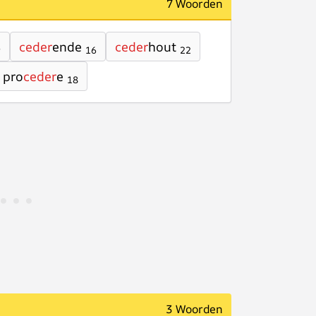
7 Woorden
ceder
ende
ceder
hout
9
16
22
pro
ceder
e
18
3 Woorden