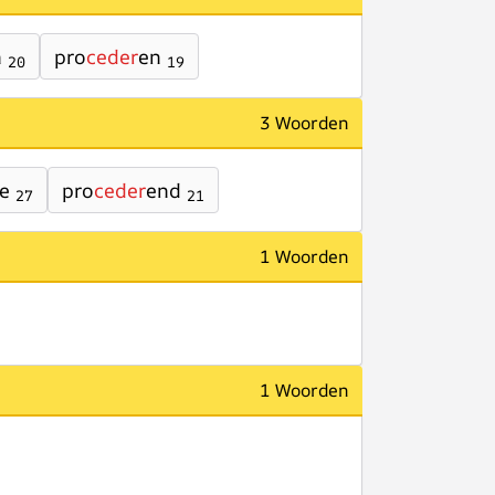
n
pro
ceder
en
20
19
3 Woorden
e
pro
ceder
end
27
21
1 Woorden
1 Woorden