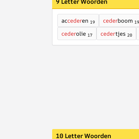
9 Letter Woorden
ac
ceder
en
ceder
boom
19
1
ceder
olie
ceder
tjes
17
20
10 Letter Woorden