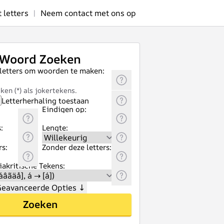
letters
|
Neem contact met ons op
Woord Zoeken
 letters om woorden te maken:
ken (*) als jokertekens.
Letterherhaling toestaan
Eindigen op:
:
Lengte:
rs:
Zonder deze letters:
akritische Tekens:
eavanceerde Opties
↓
Zoeken