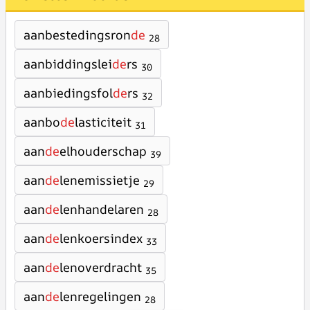
aanbestedingsron
de
28
aanbiddingslei
de
rs
30
aanbiedingsfol
de
rs
32
aanbo
de
lasticiteit
31
aan
de
elhouderschap
39
aan
de
lenemissietje
29
aan
de
lenhandelaren
28
aan
de
lenkoersindex
33
aan
de
lenoverdracht
35
aan
de
lenregelingen
28