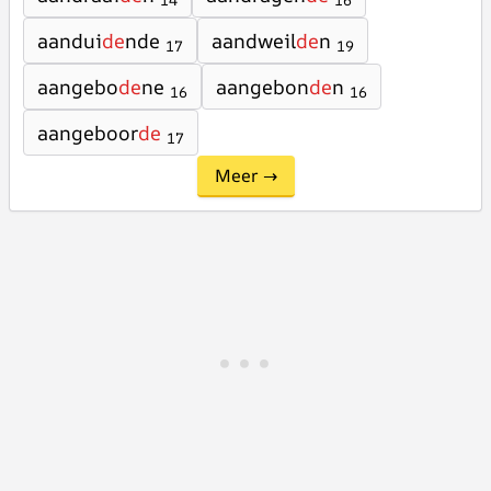
14
16
aandui
de
nde
aandweil
de
n
17
19
aangebo
de
ne
aangebon
de
n
16
16
aangeboor
de
17
Meer →