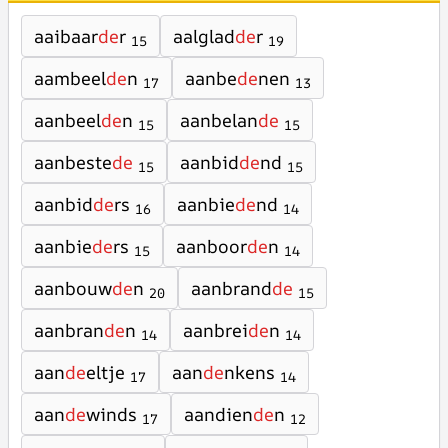
aaibaar
de
r
aalglad
de
r
15
19
aambeel
de
n
aanbe
de
nen
17
13
aanbeel
de
n
aanbelan
de
15
15
aanbeste
de
aanbid
de
nd
15
15
aanbid
de
rs
aanbie
de
nd
16
14
aanbie
de
rs
aanboor
de
n
15
14
aanbouw
de
n
aanbrand
de
20
15
aanbran
de
n
aanbrei
de
n
14
14
aan
de
eltje
aan
de
nkens
17
14
aan
de
winds
aandien
de
n
17
12