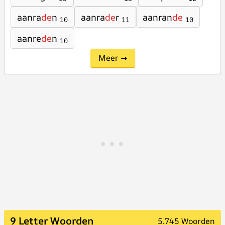
aanra
de
n
aanra
de
r
aanran
de
10
11
10
aanre
de
n
10
Meer →
9 Letter Woorden
5.745 Woorden