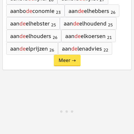
aanbo
de
conomie
aan
de
elhebbers
23
26
aan
de
elhebster
aan
de
elhoudend
25
25
aan
de
elhouders
aan
de
elkoersen
26
21
aan
de
elprijzen
aan
de
lenadvies
26
22
Meer →