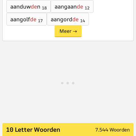
aanduw
de
n
aangaan
de
18
12
aangolf
de
aangord
de
17
14
Meer →
10 Letter Woorden
7.544 Woorden