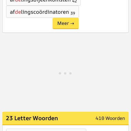
42
af
de
lingscoördinatoren
39
Meer →
23 Letter Woorden
410 Woorden