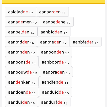
aalglad
de
aanaar
de
n
17
11
aana
de
men
aanbe
de
ne
12
12
aanbel
de
n
aanbid
de
n
14
13
aanbid
de
r
aanbie
de
n
aanbie
de
r
14
12
13
aanbin
de
n
aanbon
de
n
12
12
aanbons
de
aanboor
de
13
13
aanbouw
de
aanbra
de
n
19
13
aan
de
nken
aandien
de
12
11
aandoen
de
aanduid
de
11
15
aandui
de
n
aandurf
de
14
18