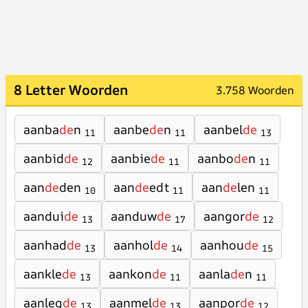
8 Letter Woorden
3.758 Woorden
aanba
de
n
aanbe
de
n
aanbel
de
11
11
13
aanbid
de
aanbie
de
aanbo
de
n
12
11
11
aan
de
den
aan
de
edt
aan
de
len
10
11
11
aandui
de
aanduw
de
aangor
de
13
17
12
aanhad
de
aanhol
de
aanhou
de
13
14
15
aankle
de
aankon
de
aanla
de
n
13
11
11
aanleg
de
aanmel
de
aanpor
de
13
13
12