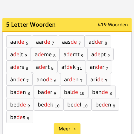
5 Letter Woorden
419 Woorden
aai
de
aar
de
aas
de
ad
de
r
6
7
7
8
a
de
lt
a
de
me
a
de
mt
a
de
pt
9
8
9
9
a
de
rs
a
de
rt
af
de
k
an
de
r
8
8
11
7
án
de
r
ano
de
ar
de
n
ari
de
7
6
7
7
ba
de
n
ba
de
r
bal
de
ban
de
8
9
10
8
bed
de
be
de
k
be
de
l
be
de
n
9
10
10
8
be
de
s
9
Meer →