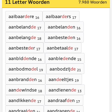
11 Letter Woorden
7.980 Woorden
aaibaar
de
re
aaibaar
de
rs
16
17
aanbeland
de
aanbelan
de
n
17
16
aanbelang
de
aanbeste
de
n
18
16
aanbeste
de
r
aanbetaal
de
17
17
aanbid
de
nde
aanbie
de
nde
16
15
aanbodmo
de
l
aanbodzij
de
19
21
aanbrand
de
n
aan
de
eltjes
16
19
aan
de
windse
aandienen
de
18
13
aandikken
de
aandraaf
de
n
17
17
aandraai
de
n
aandragen
de