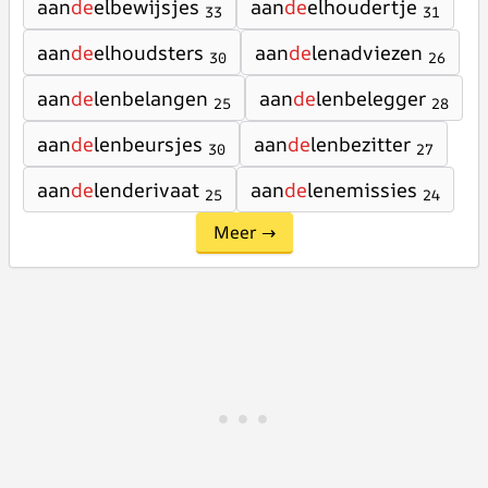
aan
de
elbewijsjes
aan
de
elhoudertje
33
31
aan
de
elhoudsters
aan
de
lenadviezen
30
26
aan
de
lenbelangen
aan
de
lenbelegger
25
28
aan
de
lenbeursjes
aan
de
lenbezitter
30
27
aan
de
lenderivaat
aan
de
lenemissies
25
24
Meer →