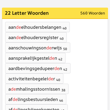
22 Letter Woorden
560 Woorden
aan
de
elhoudersbelangen
40
aan
de
elhoudersregister
40
aanschouwingson
de
rwijs
50
aansprakelijkgestel
de
n
42
aardbevingsgedupeer
de
n
42
activiteitenbegelei
de
r
40
a
de
mhalingsstoornissen
38
af
de
lingsbestuursleden
46
af
de
lingsbijeenkomsten