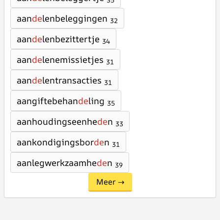
35
aan
de
lenbeleggingen
32
aan
de
lenbezittertje
34
aan
de
lenemissietjes
31
aan
de
lentransacties
31
aangiftebehan
de
ling
35
aanhoudingseenhe
de
n
33
aankondigingsbor
de
n
31
aanlegwerkzaamhe
de
n
39
Meer →