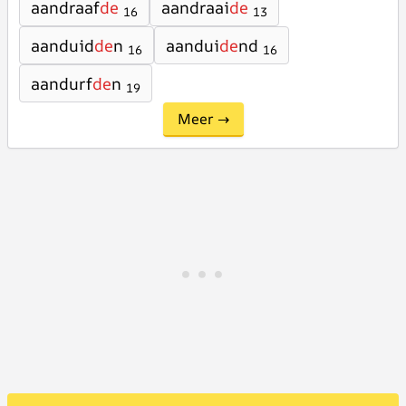
aandraaf
de
aandraai
de
16
13
aanduid
de
n
aandui
de
nd
16
16
aandurf
de
n
19
Meer →