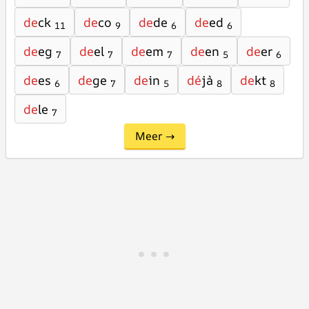
de
ck
de
co
de
de
de
ed
11
9
6
6
de
eg
de
el
de
em
de
en
de
er
7
7
7
5
6
de
es
de
ge
de
in
dé
jà
de
kt
6
7
5
8
8
de
le
7
Meer →