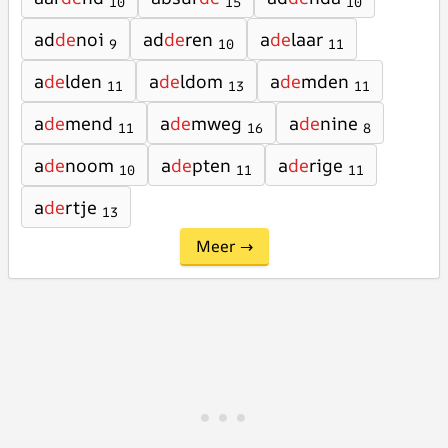
10
15
10
ad
de
noi
ad
de
ren
a
de
laar
9
10
11
a
de
lden
a
de
ldom
a
de
mden
11
13
11
a
de
mend
a
de
mweg
a
de
nine
11
16
8
a
de
noom
a
de
pten
a
de
rige
10
11
11
a
de
rtje
13
Meer →