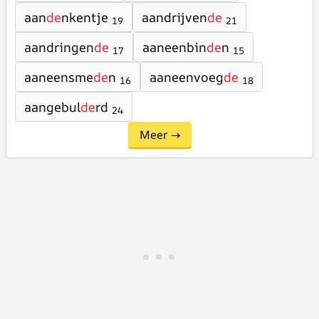
aan
de
nkentje
aandrijven
de
19
21
aandringen
de
aaneenbin
de
n
17
15
aaneensme
de
n
aaneenvoeg
de
16
18
aangebul
de
rd
24
Meer →