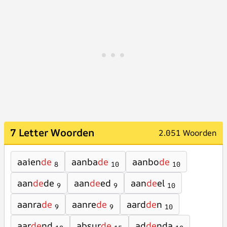
7 Letter Woorden
2.051 Woorden
aaien
de
aanba
de
aanbo
de
8
10
10
aan
de
de
aan
de
ed
aan
de
el
9
9
10
aanra
de
aanre
de
aard
de
n
9
9
10
aar
de
nd
absur
de
ad
de
nda