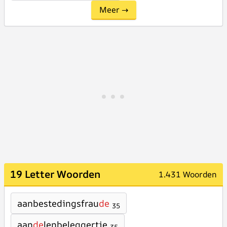
Meer →
19 Letter Woorden
1.431 Woorden
aanbestedingsfrau
de
35
aan
de
lenbeleggertje