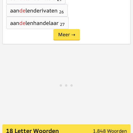
aan
de
lenderivaten
26
aan
de
lenhandelaar
27
Meer →
18 Letter Woorden
1.848 Woorden