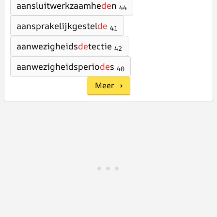
aansluitwerkzaamhe
de
n
44
aansprakelijkgestel
de
41
aanwezigheids
de
tectie
42
aanwezigheidsperio
de
s
40
Meer →