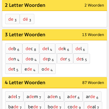
2 Letter Woorden
2 Woorden
de
dé
3
3
3 Letter Woorden
13 Woorden
de
b
de
c
de
i
de
k
de
l
6
8
4
6
6
de
n
de
o
de
p
de
r
de
s
4
4
6
5
5
de
t
e
de
o
de
5
4
4
4 Letter Woorden
87 Woorden
a
de
l
a
de
m
a
de
n
a
de
r
ar
de
7
7
5
6
6
ba
de
be
de
bo
de
co
de
de
al
7
7
7
9
7