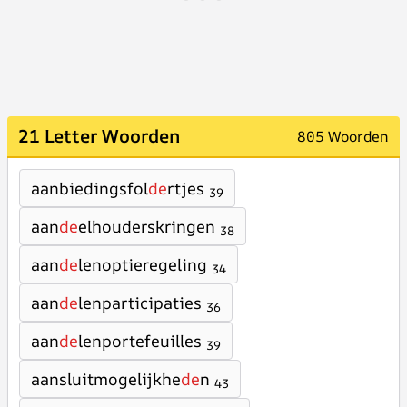
21 Letter Woorden
805 Woorden
aanbiedingsfol
de
rtjes
39
aan
de
elhouderskringen
38
aan
de
lenoptieregeling
34
aan
de
lenparticipaties
36
aan
de
lenportefeuilles
39
aansluitmogelijkhe
de
n
43