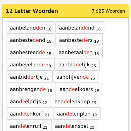
12 Letter Woorden
7.625 Woorden
aanbeland
de
n
aanbelan
de
nd
18
18
aanbeste
de
nd
aanbeste
de
rs
18
19
aanbesteed
de
aanbetaal
de
n
18
18
aanbevelen
de
aanbid
de
lijk
20
23
aanbid
de
rtje
aanblijven
de
21
23
aanbrengen
de
aan
de
elkoers
18
19
aan
de
elprijs
aan
de
lenkoop
22
19
aan
de
lenkorf
aan
de
lenplan
21
19
aan
de
lenruil
aan
de
lenspel
21
20