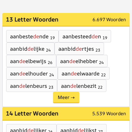
13 Letter Woorden
6.697 Woorden
aanbeste
de
nde
aanbesteed
de
n
19
19
aanbid
de
lijke
aanbid
de
rtjes
24
23
aan
de
elbewijs
aan
de
elhebber
26
24
aan
de
elhouder
aan
de
elwaarde
24
22
aan
de
lenbeurs
aan
de
lenbezit
23
22
Meer →
14 Letter Woorden
5.539 Woorden
aanbid
de
lijker
aanbid
de
lijkst
26
27