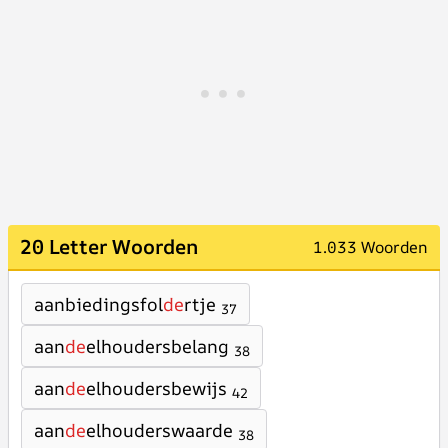
20 Letter Woorden
1.033 Woorden
aanbiedingsfol
de
rtje
37
aan
de
elhoudersbelang
38
aan
de
elhoudersbewijs
42
aan
de
elhouderswaarde
38