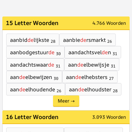
15 Letter Woorden
4.766 Woorden
aanbid
de
lijkste
aanbie
de
rsmarkt
28
26
aanbodgestuur
de
aandachtsvel
de
n
30
31
aandachtswaar
de
aan
de
elbewijsje
31
31
aan
de
elbewijzen
aan
de
elhebsters
30
27
aan
de
elhoudende
aan
de
elhoudster
26
28
Meer →
16 Letter Woorden
3.093 Woorden