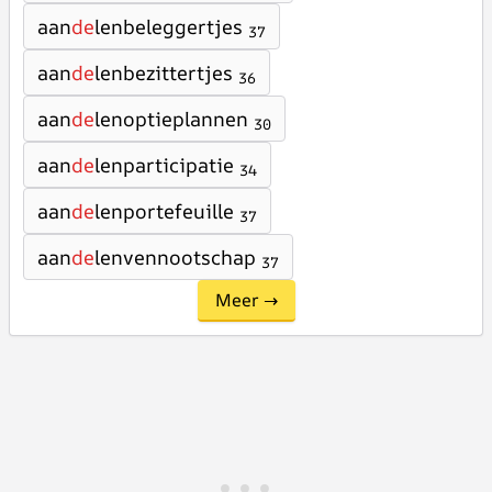
aan
de
lenbeleggertjes
37
aan
de
lenbezittertjes
36
aan
de
lenoptieplannen
30
aan
de
lenparticipatie
34
aan
de
lenportefeuille
37
aan
de
lenvennootschap
37
Meer →