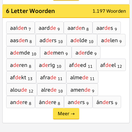
6 Letter Woorden
1.197 Woorden
aai
de
n
aard
de
aar
de
n
aar
de
s
7
9
8
9
aas
de
n
ad
de
rs
a
de
lde
a
de
len
8
10
10
9
a
de
mde
a
de
men
a
de
rde
10
9
9
a
de
ren
a
de
rig
af
de
ed
af
de
el
8
10
11
12
af
de
kt
afra
de
alme
de
13
11
11
alou
de
alre
de
amen
de
12
10
9
an
de
re
án
de
re
an
de
rs
án
de
rs
8
8
9
9
Meer →