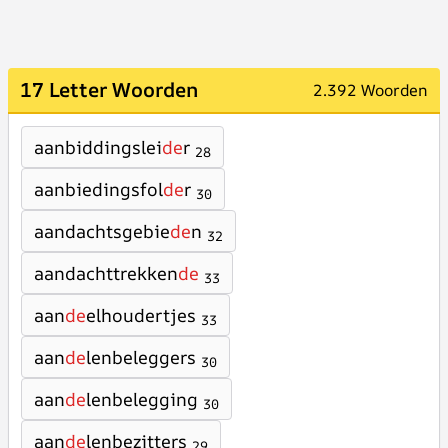
17 Letter Woorden
2.392 Woorden
aanbiddingslei
de
r
28
aanbiedingsfol
de
r
30
aandachtsgebie
de
n
32
aandachttrekken
de
33
aan
de
elhoudertjes
33
aan
de
lenbeleggers
30
aan
de
lenbelegging
30
aan
de
lenbezitters
29