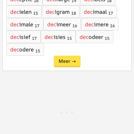
16
19
18
dec
ielen
dec
igram
dec
imaal
15
18
17
dec
imale
dec
imeer
dec
imere
17
16
16
dec
isief
dec
isies
dec
odeer
17
15
15
dec
odere
15
Meer →