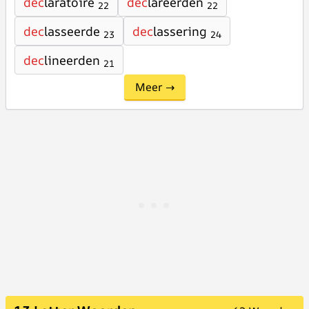
dec
laratoire
dec
lareerden
22
22
dec
lasseerde
dec
lassering
23
24
dec
lineerden
21
Meer →