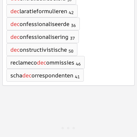
dec
laratieformulieren
42
dec
onfessionaliseerde
36
dec
onfessionalisering
37
dec
onstructivistische
50
reclameco
dec
ommissies
46
scha
dec
orrespondenten
41