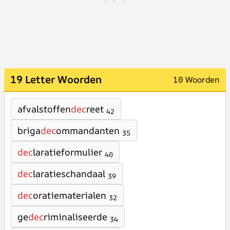
19 Letter Woorden
10 Woorden
afvalstoffen
dec
reet
42
briga
dec
ommandanten
35
dec
laratieformulier
40
dec
laratieschandaal
39
dec
oratiematerialen
32
ge
dec
riminaliseerde
34