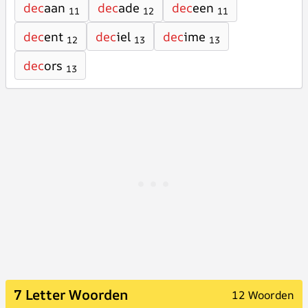
dec
aan
dec
ade
dec
een
11
12
11
dec
ent
dec
iel
dec
ime
12
13
13
dec
ors
13
7 Letter Woorden
12 Woorden