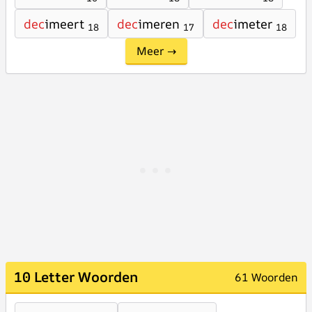
dec
imeert
dec
imeren
dec
imeter
18
17
18
Meer →
10 Letter Woorden
61 Woorden