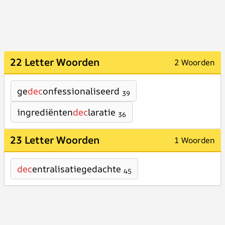
22 Letter Woorden
2 Woorden
ge
dec
onfessionaliseerd
39
ingrediënten
dec
laratie
36
23 Letter Woorden
1 Woorden
dec
entralisatiegedachte
45