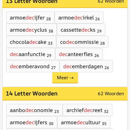
13 Letter Woorden
62 Woorden
armoe
dec
ijfer
armoe
dec
irkel
28
26
armoe
dec
yclus
cassette
dec
ks
38
29
chocola
dec
ake
co
dec
ommissie
33
28
dec
aanfunctie
dec
anteerfles
29
26
dec
emberavond
dec
emberdagen
27
26
Meer →
14 Letter Woorden
62 Woorden
aanbo
dec
onomie
archief
dec
reet
23
32
armoe
dec
ijfers
armoe
dec
ultuur
30
35