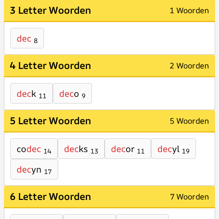
3 Letter Woorden
1 Woorden
dec
8
4 Letter Woorden
2 Woorden
dec
k
dec
o
11
9
5 Letter Woorden
5 Woorden
co
dec
dec
ks
dec
or
dec
yl
14
13
11
19
dec
yn
17
6 Letter Woorden
7 Woorden