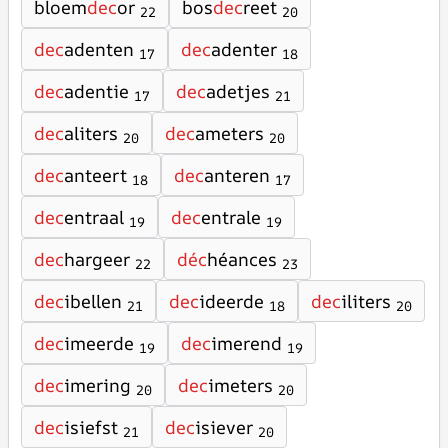
bloem
dec
or
bos
dec
reet
22
20
dec
adenten
dec
adenter
17
18
dec
adentie
dec
adetjes
17
21
dec
aliters
dec
ameters
20
20
dec
anteert
dec
anteren
18
17
dec
entraal
dec
entrale
19
19
dec
hargeer
déc
héances
22
23
dec
ibellen
dec
ideerde
dec
iliters
21
18
20
dec
imeerde
dec
imerend
19
19
dec
imering
dec
imeters
20
20
dec
isiefst
dec
isiever
21
20