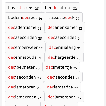
basis
dec
reet
ben
dec
ultuur
23
32
bodem
dec
reet
cassette
dec
k
24
27
dec
adentisme
dec
anenkamer
22
22
dec
aseconden
dec
asecondes
23
24
dec
emberweer
dec
ennialang
27
21
dec
enniaoude
dec
hargeerde
21
25
dec
ibelmeter
dec
imetertje
25
25
dec
iseconden
dec
isecondes
23
24
dec
lamatoren
dec
lamatrice
23
27
dec
lameerden
dec
lamerende
23
23