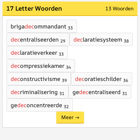
17 Letter Woorden
13 Woorden
briga
dec
ommandant
33
dec
entraliseerden
dec
laratiesysteem
29
38
dec
laratieverkeer
33
dec
ompressiekamer
34
dec
onstructivisme
dec
oratieschilder
39
36
dec
riminalisering
ge
dec
entraliseerd
31
31
ge
dec
oncentreerde
32
Meer →