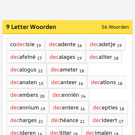
9 Letter Woorden
56 Woorden
co
dec
isie
dec
adente
dec
adetje
19
16
19
dec
afeïné
dec
alages
dec
aliter
17
19
18
dec
alogus
dec
ameter
22
18
dec
anaten
dec
anteer
dec
atlons
15
16
18
dec
embers
dec
enniën
20
14
dec
ennium
dec
entere
dec
epties
19
16
18
dec
harges
déc
héance
dec
ideert
21
21
17
dec
ideren
dec
iliter
dec
imalen
16
18
18