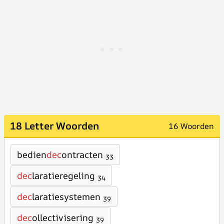
18 Letter Woorden
16 Woorden
bedien
dec
ontracten
33
dec
laratieregeling
34
dec
laratiesystemen
39
dec
ollectivisering
39