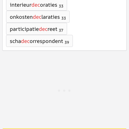
interieur
dec
oraties
33
onkosten
dec
laraties
33
participatie
dec
reet
37
scha
dec
orrespondent
39