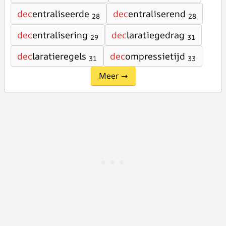
dec
entraliseerde
dec
entraliserend
28
28
dec
entralisering
dec
laratiegedrag
29
31
dec
laratieregels
dec
ompressietijd
31
33
Meer →