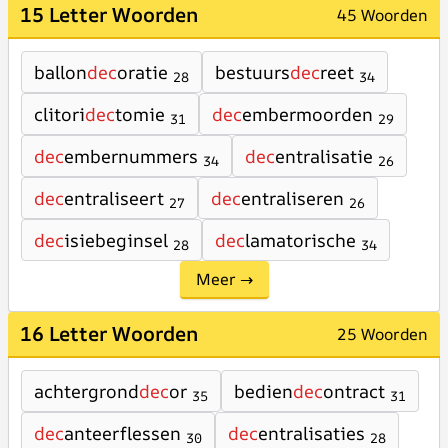
15 Letter Woorden
45 Woorden
ballon
dec
oratie
bestuurs
dec
reet
28
34
clitori
dec
tomie
dec
embermoorden
31
29
dec
embernummers
dec
entralisatie
34
26
dec
entraliseert
dec
entraliseren
27
26
dec
isiebeginsel
dec
lamatorische
28
34
Meer →
16 Letter Woorden
25 Woorden
achtergrond
dec
or
bedien
dec
ontract
35
31
dec
anteerflessen
dec
entralisaties
30
28