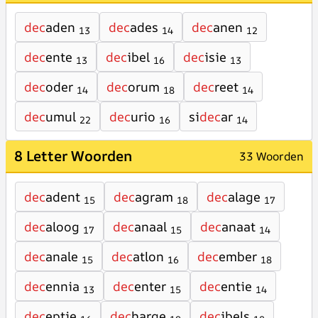
dec
aden
dec
ades
dec
anen
13
14
12
dec
ente
dec
ibel
dec
isie
13
16
13
dec
oder
dec
orum
dec
reet
14
18
14
dec
umul
dec
urio
si
dec
ar
22
16
14
8 Letter Woorden
33 Woorden
dec
adent
dec
agram
dec
alage
15
18
17
dec
aloog
dec
anaal
dec
anaat
17
15
14
dec
anale
dec
atlon
dec
ember
15
16
18
dec
ennia
dec
enter
dec
entie
13
15
14
dec
eptie
dec
harge
dec
ibels