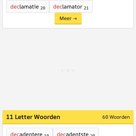
dec
lamatie
dec
lamator
20
21
Meer →
11 Letter Woorden
60 Woorden
dec
adentere
dec
adentste
19
20