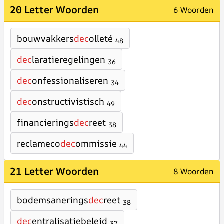
20 Letter Woorden
6 Woorden
bouwvakkers
dec
olleté
48
dec
laratieregelingen
36
dec
onfessionaliseren
34
dec
onstructivistisch
49
financierings
dec
reet
38
reclameco
dec
ommissie
44
21 Letter Woorden
8 Woorden
bodemsanerings
dec
reet
38
dec
entralisatiebeleid
37