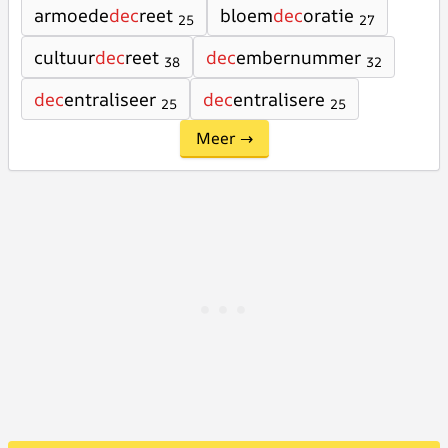
armoede
dec
reet
bloem
dec
oratie
25
27
cultuur
dec
reet
dec
embernummer
38
32
dec
entraliseer
dec
entralisere
25
25
Meer →