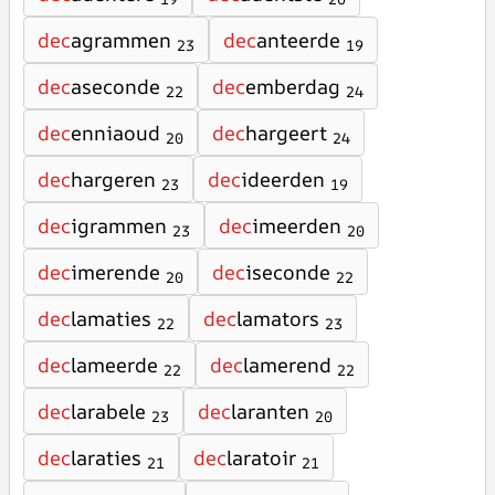
dec
agrammen
dec
anteerde
23
19
dec
aseconde
dec
emberdag
22
24
dec
enniaoud
dec
hargeert
20
24
dec
hargeren
dec
ideerden
23
19
dec
igrammen
dec
imeerden
23
20
dec
imerende
dec
iseconde
20
22
dec
lamaties
dec
lamators
22
23
dec
lameerde
dec
lamerend
22
22
dec
larabele
dec
laranten
23
20
dec
laraties
dec
laratoir
21
21