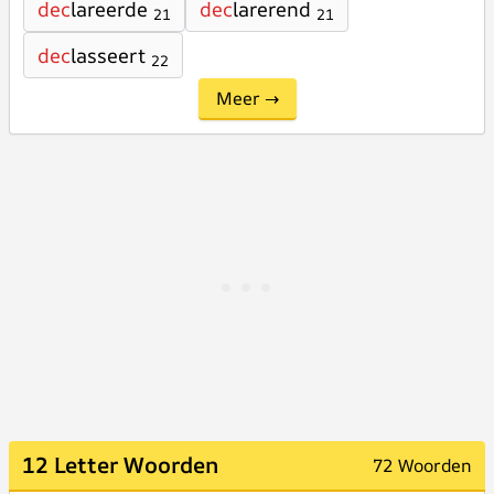
dec
lareerde
dec
larerend
21
21
dec
lasseert
22
Meer →
12 Letter Woorden
72 Woorden