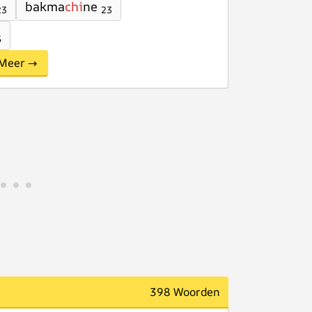
bakma
chi
ne
23
23
5
Meer →
398 Woorden