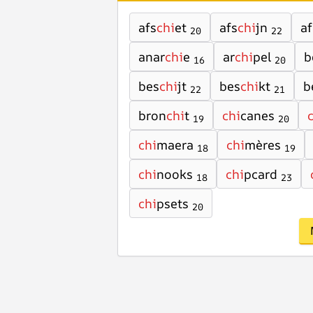
afs
chi
et
afs
chi
jn
af
20
22
anar
chi
e
ar
chi
pel
b
16
20
bes
chi
jt
bes
chi
kt
b
22
21
bron
chi
t
chi
canes
19
20
chi
maera
chi
mères
18
19
chi
nooks
chi
pcard
18
23
chi
psets
20