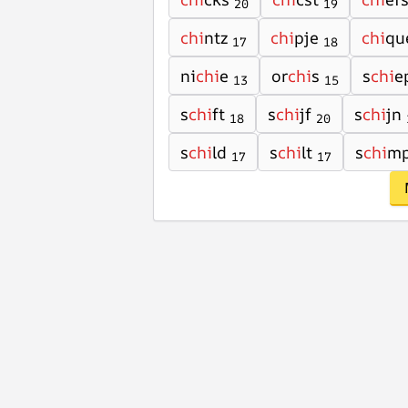
20
19
chi
ntz
chi
pje
chi
qu
17
18
ni
chi
e
or
chi
s
s
chi
e
13
15
s
chi
ft
s
chi
jf
s
chi
jn
18
20
s
chi
ld
s
chi
lt
s
chi
m
17
17