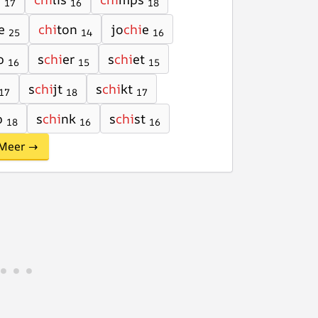
17
16
18
e
chi
ton
jo
chi
e
25
14
16
p
s
chi
er
s
chi
et
16
15
15
s
chi
jt
s
chi
kt
17
18
17
p
s
chi
nk
s
chi
st
18
16
16
Meer →