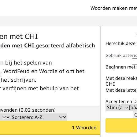
Woorden maken met 
en met CHI
Herschik deze
rden met CHI
,gesorteerd alfabetisch
Gebruik asteris
 bij het spelen van
Beginnen met:
e, WordFeud en Wordle of om het
Met deze reeks
 het schrijven.
r verfijnen met behulp van het
Met deze lette
Accenten en Di
vonden (0,02 seconden)
G
1 Woorden