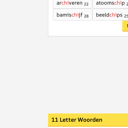
ar
chi
veren
atooms
chi
p
22
bamis
chi
jf
beeld
chi
ps
28
2
11 Letter Woorden