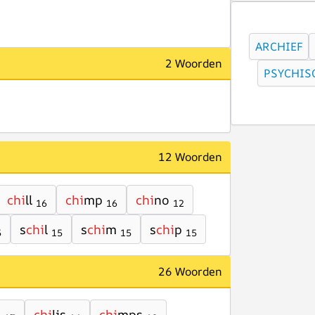
ARCHIEF
2 Woorden
PSYCHIS
12 Woorden
chi
ll
chi
mp
chi
no
16
16
12
s
chi
l
s
chi
m
s
chi
p
5
15
15
15
26 Woorden
s
chi
lis
chi
mps