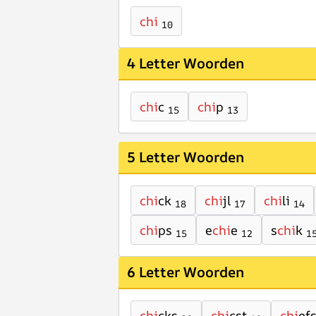
chi
10
4 Letter Woorden
chi
c
chi
p
15
13
5 Letter Woorden
chi
ck
chi
jl
chi
li
18
17
14
chi
ps
e
chi
e
s
chi
k
15
12
1
6 Letter Woorden
chi
cks
chi
cst
chi
ef