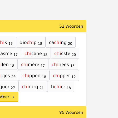
52 Woorden
hi
k
bio
chi
p
ca
chi
ng
19
18
20
i
asme
chi
cane
chi
cste
17
18
20
i
llen
chi
mère
chi
nees
18
17
15
i
pjes
chi
ppen
chi
pper
20
18
19
quer
chi
rurg
fi
chi
er
27
21
18
Meer →
95 Woorden