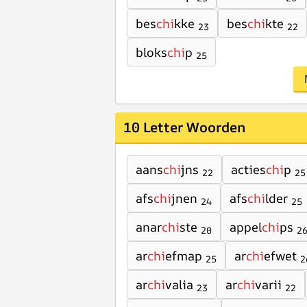
bes
chi
kke
bes
chi
kte
23
22
bloks
chi
p
25
10 Letter Woorden
aans
chi
jns
acties
chi
p
22
25
afs
chi
jnen
afs
chi
lder
24
25
anar
chi
ste
appel
chi
ps
20
2
ar
chi
efmap
ar
chi
efwet
25
2
ar
chi
valia
ar
chi
varii
23
22