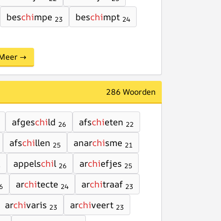
bes
chi
mpe
bes
chi
mpt
23
24
Meer →
286 Woorden
afges
chi
ld
afs
chi
eten
26
22
afs
chi
llen
anar
chi
sme
25
21
appels
chi
l
ar
chi
efjes
6
26
25
ar
chi
tecte
ar
chi
traaf
6
24
23
ar
chi
varis
ar
chi
veert
23
23