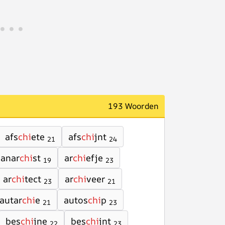
193 Woorden
afs
chi
ete
afs
chi
jnt
21
24
anar
chi
st
ar
chi
efje
19
23
ar
chi
tect
ar
chi
veer
23
21
autar
chi
e
autos
chi
p
21
23
bes
chi
jne
bes
chi
jnt
22
23