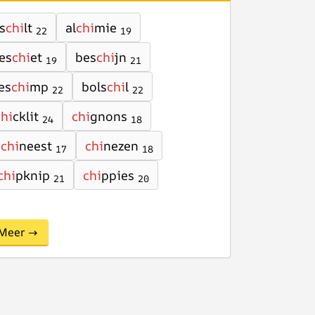
s
chi
lt
al
chi
mie
22
19
es
chi
et
bes
chi
jn
19
21
es
chi
mp
bols
chi
l
22
22
chi
cklit
chi
gnons
24
18
chi
neest
chi
nezen
17
18
chi
pknip
chi
ppies
21
20
Meer →