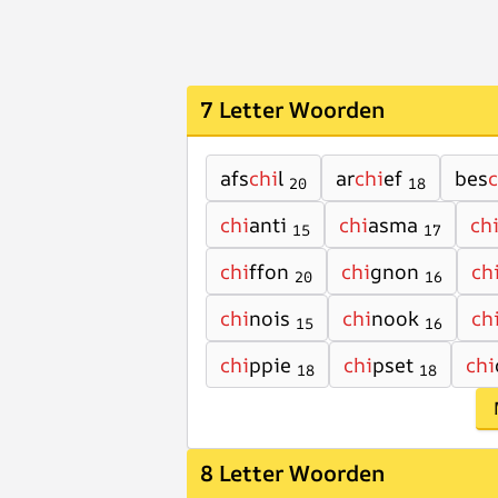
7 Letter Woorden
afs
chi
l
ar
chi
ef
bes
c
20
18
chi
anti
chi
asma
ch
15
17
chi
ffon
chi
gnon
ch
20
16
chi
nois
chi
nook
ch
15
16
chi
ppie
chi
pset
chi
18
18
8 Letter Woorden