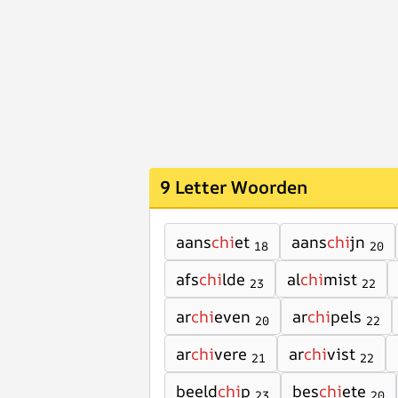
9 Letter Woorden
aans
chi
et
aans
chi
jn
18
20
afs
chi
lde
al
chi
mist
23
22
ar
chi
even
ar
chi
pels
20
22
ar
chi
vere
ar
chi
vist
21
22
beeld
chi
p
bes
chi
ete
23
20