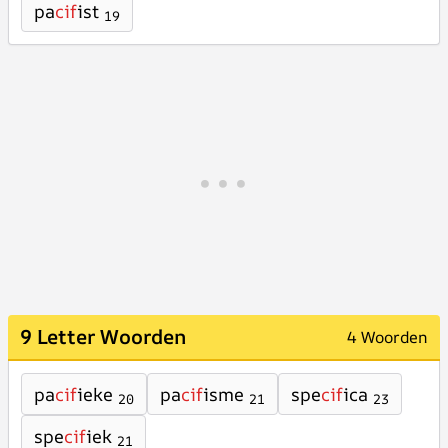
pa
cif
ist
19
9 Letter Woorden
4 Woorden
pa
cif
ieke
pa
cif
isme
spe
cif
ica
20
21
23
spe
cif
iek
21