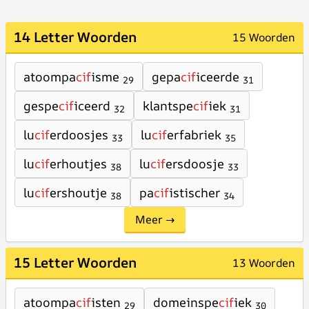
14 Letter Woorden
15 Woorden
atoompa
cif
isme
gepa
cif
iceerde
29
31
gespe
cif
iceerd
klantspe
cif
iek
32
31
lu
cif
erdoosjes
lu
cif
erfabriek
33
35
lu
cif
erhoutjes
lu
cif
ersdoosje
38
33
lu
cif
ershoutje
pa
cif
istischer
38
34
Meer →
15 Letter Woorden
13 Woorden
atoompa
cif
isten
domeinspe
cif
iek
29
30