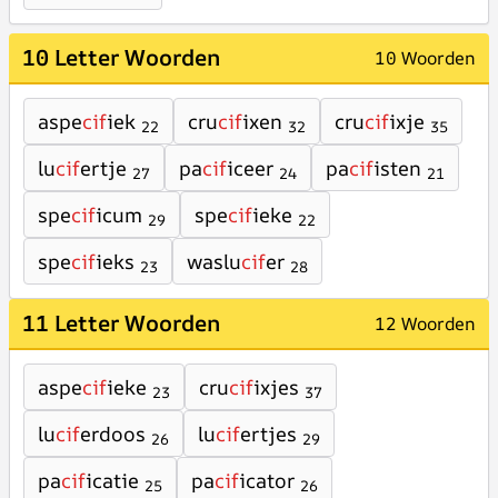
10 Letter Woorden
10 Woorden
aspe
cif
iek
cru
cif
ixen
cru
cif
ixje
22
32
35
lu
cif
ertje
pa
cif
iceer
pa
cif
isten
27
24
21
spe
cif
icum
spe
cif
ieke
29
22
spe
cif
ieks
waslu
cif
er
23
28
11 Letter Woorden
12 Woorden
aspe
cif
ieke
cru
cif
ixjes
23
37
lu
cif
erdoos
lu
cif
ertjes
26
29
pa
cif
icatie
pa
cif
icator
25
26