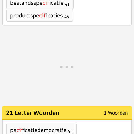
bestandsspe
cif
icatie
41
productspe
cif
icaties
48
21 Letter Woorden
1 Woorden
pa
cif
icatiedemocratie
44