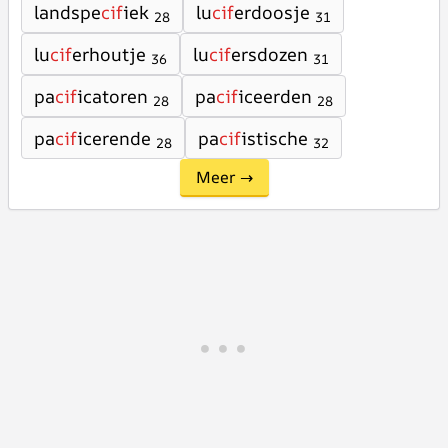
landspe
cif
iek
lu
cif
erdoosje
28
31
lu
cif
erhoutje
lu
cif
ersdozen
36
31
pa
cif
icatoren
pa
cif
iceerden
28
28
pa
cif
icerende
pa
cif
istische
28
32
Meer →