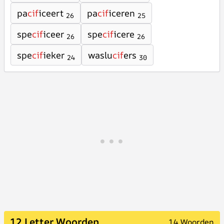
pa
cif
iceert
pa
cif
iceren
26
25
spe
cif
iceer
spe
cif
icere
26
26
spe
cif
ieker
waslu
cif
ers
24
30
12 Letter Woorden
14 Woorden