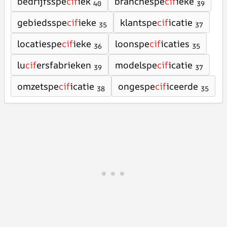
bedrijfsspe
cif
iek
branchespe
cif
ieke
40
39
gebiedsspe
cif
ieke
klantspe
cif
icatie
35
37
locatiespe
cif
ieke
loonspe
cif
icaties
36
35
lu
cif
ersfabrieken
modelspe
cif
icatie
39
37
omzetspe
cif
icatie
ongespe
cif
iceerde
38
35