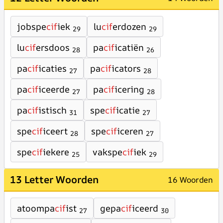
jobspe
cif
iek
lu
cif
erdozen
29
29
lu
cif
ersdoos
pa
cif
icatiën
28
26
pa
cif
icaties
pa
cif
icators
27
28
pa
cif
iceerde
pa
cif
icering
27
28
pa
cif
istisch
spe
cif
icatie
31
27
spe
cif
iceert
spe
cif
iceren
28
27
spe
cif
iekere
vakspe
cif
iek
25
29
13 Letter Woorden
16 Woorden
atoompa
cif
ist
gepa
cif
iceerd
27
30