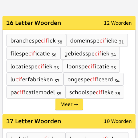
16 Letter Woorden
12 Woorden
branchespe
cif
iek
domeinspe
cif
ieke
38
31
filespe
cif
icatie
gebiedsspe
cif
iek
36
34
locatiespe
cif
iek
loonspe
cif
icatie
35
33
lu
cif
erfabrieken
ongespe
cif
iceerd
37
34
pa
cif
icatiemodel
schoolspe
cif
ieke
35
38
Meer →
17 Letter Woorden
10 Woorden