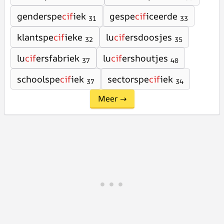
genderspe
cif
iek
gespe
cif
iceerde
31
33
klantspe
cif
ieke
lu
cif
ersdoosjes
32
35
lu
cif
ersfabriek
lu
cif
ershoutjes
37
40
schoolspe
cif
iek
sectorspe
cif
iek
37
34
Meer →