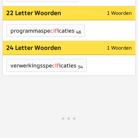
22 Letter Woorden
1 Woorden
programmaspe
cif
icaties
48
24 Letter Woorden
1 Woorden
verwerkingsspe
cif
icaties
54