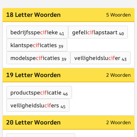
18 Letter Woorden
5 Woorden
bedrijfsspe
cif
ieke
gefeli
cif
lapstaart
41
40
klantspe
cif
icaties
39
modelspe
cif
icaties
veiligheidslu
cif
er
39
43
19 Letter Woorden
2 Woorden
productspe
cif
icatie
46
veiligheidslu
cif
ers
45
20 Letter Woorden
2 Woorden