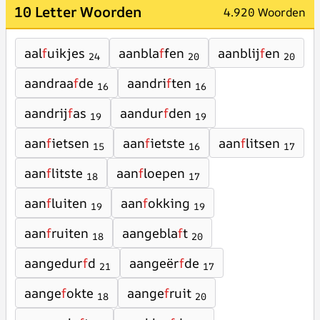
10 Letter Woorden
4.920 Woorden
aal
f
uikjes
aanbla
f
fen
aanblij
f
en
24
20
20
aandraa
f
de
aandri
f
ten
16
16
aandrij
f
as
aandur
f
den
19
19
aan
f
ietsen
aan
f
ietste
aan
f
litsen
15
16
17
aan
f
litste
aan
f
loepen
18
17
aan
f
luiten
aan
f
okking
19
19
aan
f
ruiten
aangebla
f
t
18
20
aangedur
f
d
aangeër
f
de
21
17
aange
f
okte
aange
f
ruit
18
20