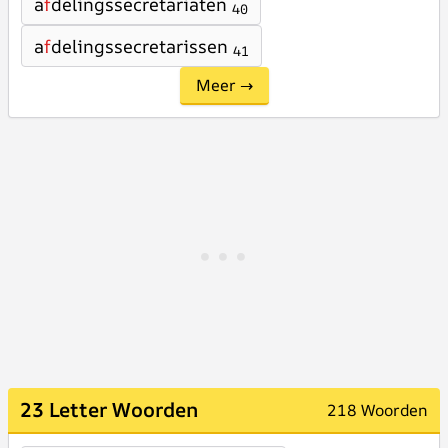
a
f
delingssecretariaten
40
a
f
delingssecretarissen
41
Meer →
23 Letter Woorden
218 Woorden