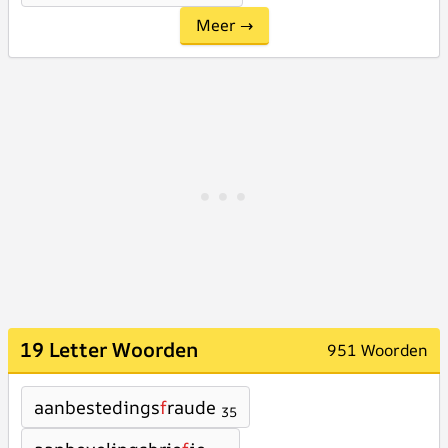
Meer →
19 Letter Woorden
951 Woorden
aanbestedings
f
raude
35