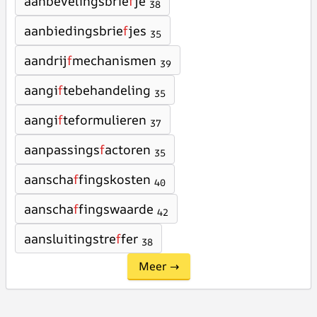
aanbevelingsbrie
f
je
38
aanbiedingsbrie
f
jes
35
aandrij
f
mechanismen
39
aangi
f
tebehandeling
35
aangi
f
teformulieren
37
aanpassings
f
actoren
35
aanscha
f
fingskosten
40
aanscha
f
fingswaarde
42
aansluitingstre
f
fer
38
Meer →