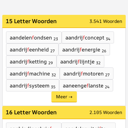
15 Letter Woorden
3.541 Woorden
aandelen
f
ondsen
aandrij
f
concept
23
34
aandrij
f
eenheid
aandrij
f
energie
27
26
aandrij
f
ketting
aandrij
f
lijntje
29
32
aandrij
f
machine
aandrij
f
motoren
32
27
aandrij
f
systeem
aaneenge
f
lanste
35
24
Meer →
16 Letter Woorden
2.105 Woorden