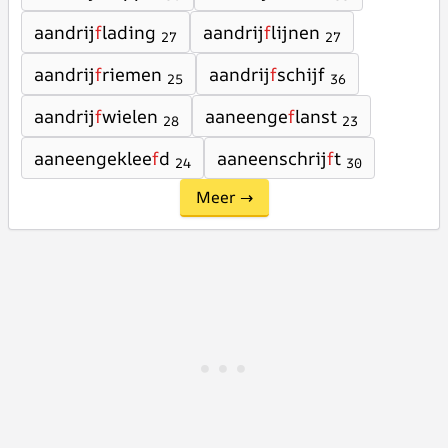
aandrij
f
lading
aandrij
f
lijnen
27
27
aandrij
f
riemen
aandrij
f
schijf
25
36
aandrij
f
wielen
aaneenge
f
lanst
28
23
aaneengeklee
f
d
aaneenschrij
f
t
24
30
Meer →