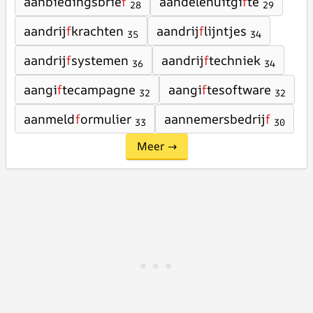
aanbiedingsbrie
f
aandelenuitgi
f
te
28
29
aandrij
f
krachten
aandrij
f
lijntjes
35
34
aandrij
f
systemen
aandrij
f
techniek
36
34
aangi
f
tecampagne
aangi
f
tesoftware
32
32
aanmeld
f
ormulier
aannemersbedrij
f
33
30
Meer →