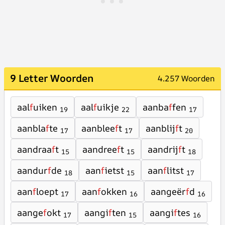
9 Letter Woorden
4.257 Woorden
aal
f
uiken
aal
f
uikje
aanba
f
fen
19
22
17
aanbla
f
te
aanblee
f
t
aanblij
f
t
17
17
20
aandraa
f
t
aandree
f
t
aandrij
f
t
15
15
18
aandur
f
de
aan
f
ietst
aan
f
litst
18
15
17
aan
f
loept
aan
f
okken
aangeër
f
d
17
16
16
aange
f
okt
aangi
f
ten
aangi
f
tes
17
15
16