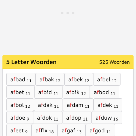
5 Letter Woorden
525 Woorden
a
f
bad
a
f
bak
a
f
bek
a
f
bel
11
12
12
12
a
f
bet
a
f
bid
a
f
bik
a
f
bod
11
11
12
11
a
f
bol
a
f
dak
a
f
dam
a
f
dek
12
11
11
11
a
f
doe
a
f
dok
a
f
dop
a
f
duw
9
11
11
16
a
f
eet
a
f
fix
a
f
gaf
a
f
god
9
18
13
11