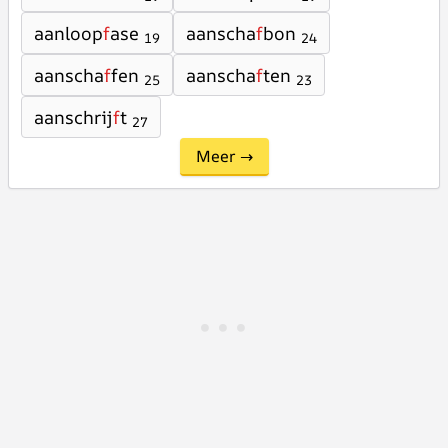
aanloop
f
ase
aanscha
f
bon
19
24
aanscha
f
fen
aanscha
f
ten
25
23
aanschrij
f
t
27
Meer →