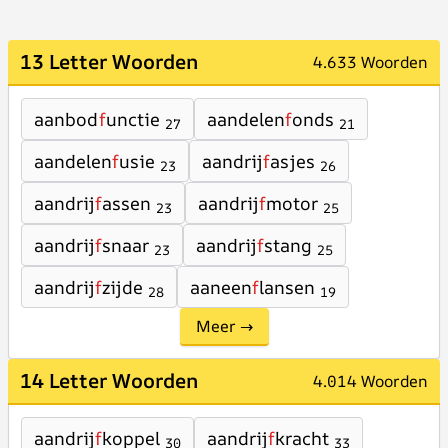
13 Letter Woorden
4.633 Woorden
aanbod
f
unctie
aandelen
f
onds
27
21
aandelen
f
usie
aandrij
f
asjes
23
26
aandrij
f
assen
aandrij
f
motor
23
25
aandrij
f
snaar
aandrij
f
stang
23
25
aandrij
f
zijde
aaneen
f
lansen
28
19
Meer →
14 Letter Woorden
4.014 Woorden
aandrij
f
koppel
aandrij
f
kracht
30
33