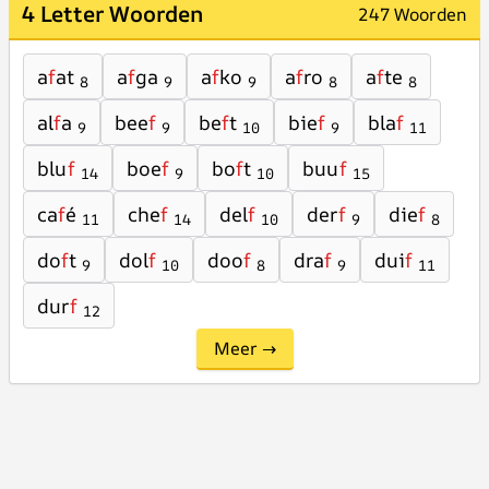
4 Letter Woorden
247 Woorden
a
f
at
a
f
ga
a
f
ko
a
f
ro
a
f
te
8
9
9
8
8
al
f
a
bee
f
be
f
t
bie
f
bla
f
9
9
10
9
11
blu
f
boe
f
bo
f
t
buu
f
14
9
10
15
ca
f
é
che
f
del
f
der
f
die
f
11
14
10
9
8
do
f
t
dol
f
doo
f
dra
f
dui
f
9
10
8
9
11
dur
f
12
Meer →