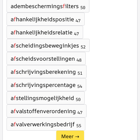
adembeschermings
f
ilters
50
a
f
hankelijkheidspositie
47
a
f
hankelijkheidsrelatie
47
a
f
scheidingsbeweginkjes
52
a
f
scheidsvoorstellingen
48
a
f
schrijvingsberekening
51
a
f
schrijvingspercentage
54
a
f
stellingsmogelijkheid
50
a
f
valstoffenverordening
47
a
f
valverwerkingsbedrijf
55
Meer →