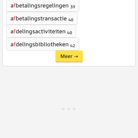
a
f
betalingsregelingen
39
a
f
betalingstransactie
40
a
f
delingsactiviteiten
40
a
f
delingsbibliotheken
42
Meer →