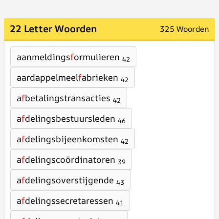
22 Letter Woorden
325 Woorden
aanmeldings
f
ormulieren
42
aardappelmeel
f
abrieken
42
a
f
betalingstransacties
42
a
f
delingsbestuursleden
46
a
f
delingsbijeenkomsten
42
a
f
delingscoördinatoren
39
a
f
delingsoverstijgende
43
a
f
delingssecretaressen
41