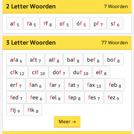
2 Letter Woorden
7 Woorden
a
f
f
a
f
f
o
f
ó
f
p
f
s
f
5
5
8
5
5
7
6
3 Letter Woorden
77 Woorden
a
f
a
a
f
t
al
f
ba
f
be
f
bo
f
6
7
8
8
8
8
c
f
k
ci
f
do
f
du
f
el
f
12
10
7
10
8
er
f
f
an
f
ar
f
at
f
ax
f
eb
7
6
7
7
13
8
f
ed
f
ee
f
el
f
ep
f
es
f
ez
7
6
8
8
7
9
f
ij
f
ik
9
8
Meer →