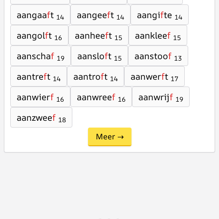
aangaa
f
t
aangee
f
t
aangi
f
te
14
14
14
aangol
f
t
aanhee
f
t
aanklee
f
16
15
15
aanscha
f
aanslo
f
t
aanstoo
f
19
15
13
aantre
f
t
aantro
f
t
aanwer
f
t
14
14
17
aanwier
f
aanwree
f
aanwrij
f
16
16
19
aanzwee
f
18
Meer →