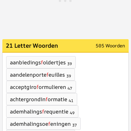
21 Letter Woorden
505 Woorden
aanbiedings
f
oldertjes
39
aandelenporte
f
euilles
39
acceptgiro
f
ormulieren
47
achtergrondin
f
ormatie
41
ademhalings
f
requentie
49
ademhalingsoe
f
eningen
37