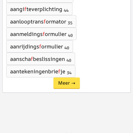
aangi
f
teverplichting
44
aanlooptrans
f
ormator
35
aanmeldings
f
ormulier
40
aanrijdings
f
ormulier
40
aanscha
f
beslissingen
40
aantekeningenbrie
f
je
34
Meer →