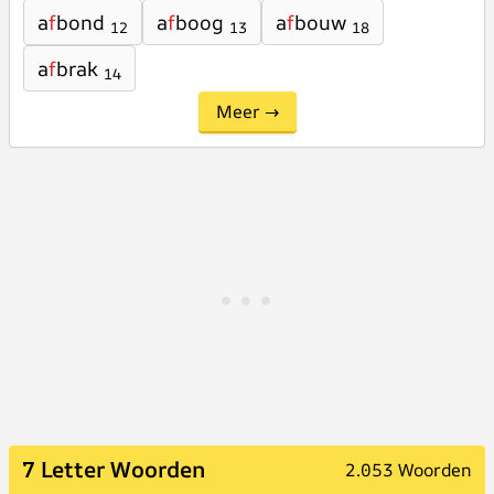
a
f
bond
a
f
boog
a
f
bouw
12
13
18
a
f
brak
14
Meer →
7 Letter Woorden
2.053 Woorden