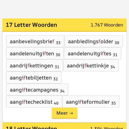
17 Letter Woorden
1.767 Woorden
aanbevelingsbrie
f
aanbiedings
f
older
33
30
aandelenuitgi
f
ten
aandelenuitgi
f
tes
30
31
aandrij
f
kettingen
aandrij
f
kettinkje
31
34
aangi
f
tebiljetten
32
aangi
f
tecampagnes
34
aangi
f
techecklist
aangi
f
teformulier
40
35
Meer →
18 Letter Woorden
1.304 Woorden