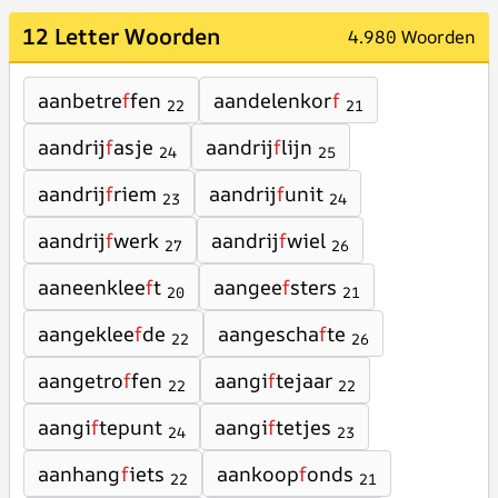
12 Letter Woorden
4.980 Woorden
aanbetre
f
fen
aandelenkor
f
22
21
aandrij
f
asje
aandrij
f
lijn
24
25
aandrij
f
riem
aandrij
f
unit
23
24
aandrij
f
werk
aandrij
f
wiel
27
26
aaneenklee
f
t
aangee
f
sters
20
21
aangeklee
f
de
aangescha
f
te
22
26
aangetro
f
fen
aangi
f
tejaar
22
22
aangi
f
tepunt
aangi
f
tetjes
24
23
aanhang
f
iets
aankoop
f
onds
22
21