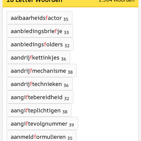
aaibaarheids
f
actor
35
aanbiedingsbrie
f
je
33
aanbiedings
f
olders
32
aandrij
f
kettinkjes
36
aandrij
f
mechanisme
38
aandrij
f
technieken
36
aangi
f
tebereidheid
32
aangi
f
teplichtigen
38
aangi
f
tevolgnummer
39
aanmeld
f
ormulieren
35