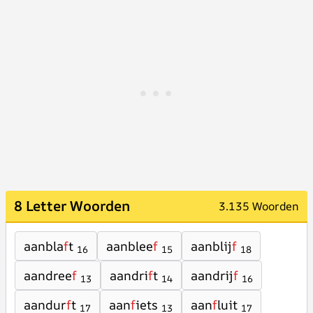
8 Letter Woorden
3.135 Woorden
aanbla
f
t
aanblee
f
aanblij
f
16
15
18
aandree
f
aandri
f
t
aandrij
f
13
14
16
aandur
f
t
aan
f
iets
aan
f
luit
17
13
17