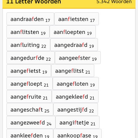
11 Letter Woorden
5.342 Woorden
aandraa
f
den
aan
f
ietsten
17
17
aan
f
litsten
aan
f
loepten
19
19
aan
f
luiting
aangedraa
f
d
22
19
aangedur
f
de
aangee
f
ster
22
19
aange
f
ietst
aange
f
litst
19
21
aange
f
loept
aange
f
loten
21
19
aange
f
ruite
aangeklee
f
d
21
21
aangescha
f
t
aangestij
f
d
25
22
aangezwee
f
d
aangi
f
tetje
24
21
aanklee
f
den
aankoop
f
ase
19
19