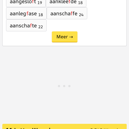
aangeslo
f
t
aanklee
f
de
19
18
aanleg
f
ase
aanscha
f
fe
18
24
aanscha
f
te
22
Meer →