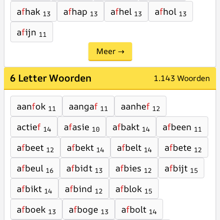
a
f
hak
a
f
hap
a
f
hel
a
f
hol
13
13
13
13
a
f
ijn
11
Meer →
6 Letter Woorden
1.143 Woorden
aan
f
ok
aanga
f
aanhe
f
11
11
12
actie
f
a
f
asie
a
f
bakt
a
f
been
14
10
14
11
a
f
beet
a
f
bekt
a
f
belt
a
f
bete
12
14
14
12
a
f
beul
a
f
bidt
a
f
bies
a
f
bijt
16
13
12
15
a
f
bikt
a
f
bind
a
f
blok
14
12
15
a
f
boek
a
f
boge
a
f
bolt
13
13
14