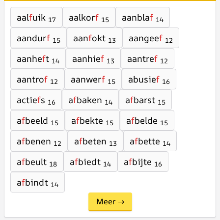
aal
f
uik
aalkor
f
aanbla
f
17
15
14
aandur
f
aan
f
okt
aangee
f
15
13
12
aanhe
f
t
aanhie
f
aantre
f
14
13
12
aantro
f
aanwer
f
abusie
f
12
15
16
actie
f
s
a
f
baken
a
f
barst
16
14
15
a
f
beeld
a
f
bekte
a
f
belde
15
15
15
a
f
benen
a
f
beten
a
f
bette
12
13
14
a
f
beult
a
f
biedt
a
f
bijte
18
14
16
a
f
bindt
14
Meer →