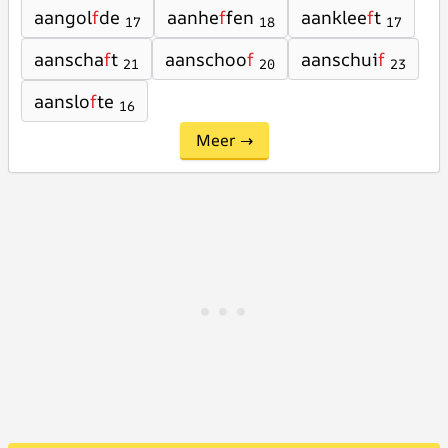
aangol
f
de
aanhe
f
fen
aanklee
f
t
17
18
17
aanscha
f
t
aanschoo
f
aanschui
f
21
20
23
aanslo
f
te
16
Meer →