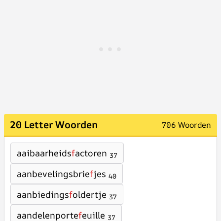
20 Letter Woorden
706 Woorden
aaibaarheids
f
actoren
37
aanbevelingsbrie
f
jes
40
aanbiedings
f
oldertje
37
aandelenporte
f
euille
37