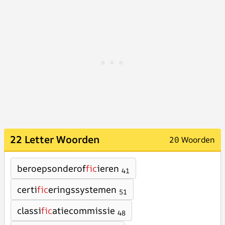
22 Letter Woorden
20 Woorden
beroepsonderof
fic
ieren
41
certi
fic
eringssystemen
51
classi
fic
atiecommissie
48