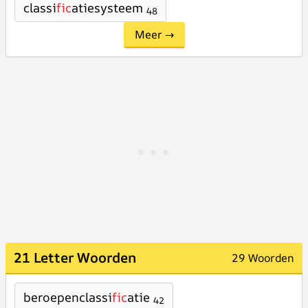
classi
fic
atiesysteem
48
Meer →
21 Letter Woorden
29 Woorden
beroepenclassi
fic
atie
42