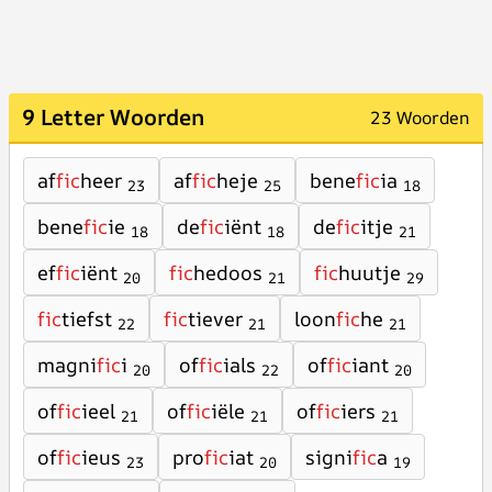
9 Letter Woorden
23 Woorden
af
fic
heer
af
fic
heje
bene
fic
ia
23
25
18
bene
fic
ie
de
fic
iënt
de
fic
itje
18
18
21
ef
fic
iënt
fic
hedoos
fic
huutje
20
21
29
fic
tiefst
fic
tiever
loon
fic
he
22
21
21
magni
fic
i
of
fic
ials
of
fic
iant
20
22
20
of
fic
ieel
of
fic
iële
of
fic
iers
21
21
21
of
fic
ieus
pro
fic
iat
signi
fic
a
23
20
19