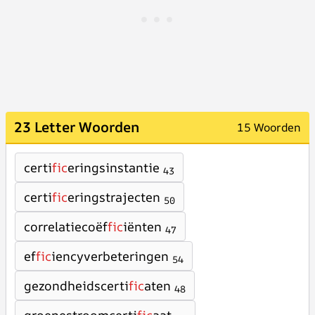
23 Letter Woorden
15 Woorden
certi
fic
eringsinstantie
43
certi
fic
eringstrajecten
50
correlatiecoëf
fic
iënten
47
ef
fic
iencyverbeteringen
54
gezondheidscerti
fic
aten
48