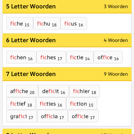
5 Letter Woorden
3 Woorden
fic
he
fic
hu
fic
us
15
18
16
6 Letter Woorden
4 Woorden
fic
hen
fic
hes
fic
tie
of
fic
e
16
17
14
16
7 Letter Woorden
9 Woorden
af
fic
he
de
fic
it
fic
hier
20
16
18
fic
tief
fic
ties
fic
tion
18
16
15
gra
fic
i
of
fic
ia
of
fic
ie
17
17
17