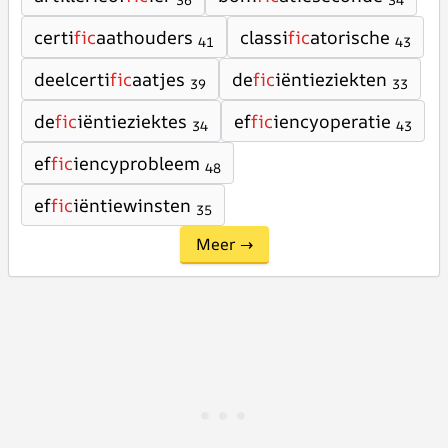
36
34
certi
fic
aathouders
classi
fic
atorische
41
43
deelcerti
fic
aatjes
de
fic
iëntieziekten
39
33
de
fic
iëntieziektes
ef
fic
iencyoperatie
34
43
ef
fic
iencyprobleem
48
ef
fic
iëntiewinsten
35
Meer →