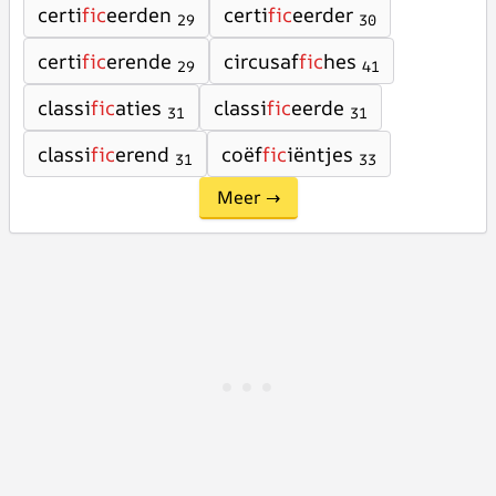
certi
fic
eerden
certi
fic
eerder
29
30
certi
fic
erende
circusaf
fic
hes
29
41
classi
fic
aties
classi
fic
eerde
31
31
classi
fic
erend
coëf
fic
iëntjes
31
33
Meer →