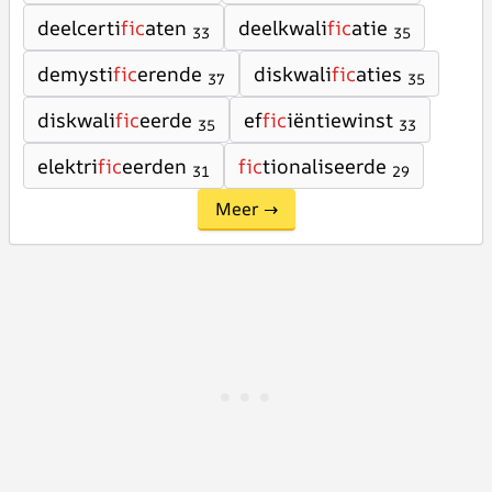
deelcerti
fic
aten
deelkwali
fic
atie
33
35
demysti
fic
erende
diskwali
fic
aties
37
35
diskwali
fic
eerde
ef
fic
iëntiewinst
35
33
elektri
fic
eerden
fic
tionaliseerde
31
29
Meer →