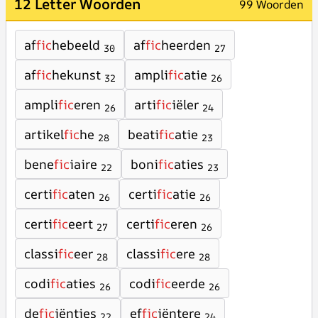
12 Letter Woorden
99 Woorden
af
fic
hebeeld
af
fic
heerden
30
27
af
fic
hekunst
ampli
fic
atie
32
26
ampli
fic
eren
arti
fic
iëler
26
24
artikel
fic
he
beati
fic
atie
28
23
bene
fic
iaire
boni
fic
aties
22
23
certi
fic
aten
certi
fic
atie
26
26
certi
fic
eert
certi
fic
eren
27
26
classi
fic
eer
classi
fic
ere
28
28
codi
fic
aties
codi
fic
eerde
26
26
de
fic
iënties
ef
fic
iëntere
22
24