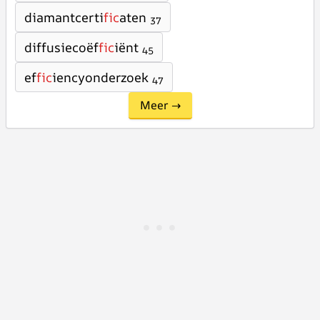
diamantcerti
fic
aten
37
diffusiecoëf
fic
iënt
45
ef
fic
iencyonderzoek
47
Meer →