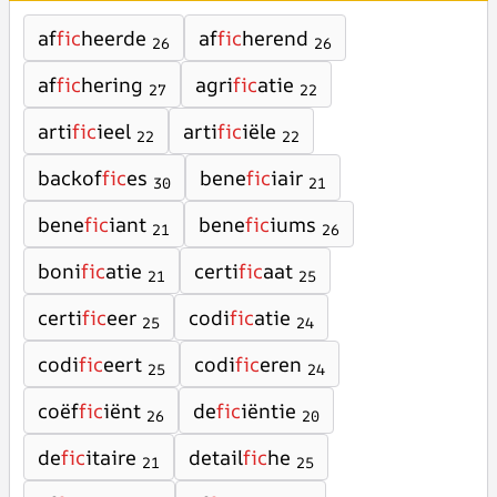
af
fic
heerde
af
fic
herend
26
26
af
fic
hering
agri
fic
atie
27
22
arti
fic
ieel
arti
fic
iële
22
22
backof
fic
es
bene
fic
iair
30
21
bene
fic
iant
bene
fic
iums
21
26
boni
fic
atie
certi
fic
aat
21
25
certi
fic
eer
codi
fic
atie
25
24
codi
fic
eert
codi
fic
eren
25
24
coëf
fic
iënt
de
fic
iëntie
26
20
de
fic
itaire
detail
fic
he
21
25