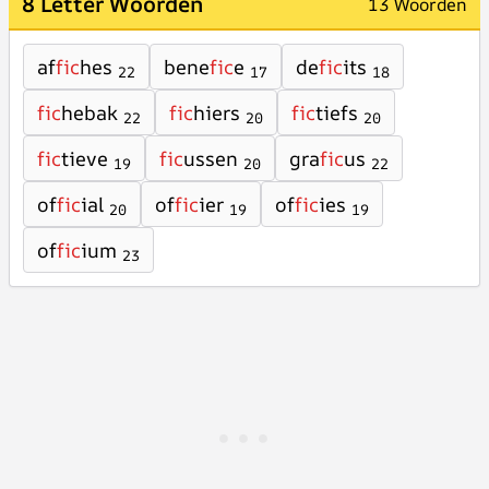
8 Letter Woorden
13 Woorden
af
fic
hes
bene
fic
e
de
fic
its
22
17
18
fic
hebak
fic
hiers
fic
tiefs
22
20
20
fic
tieve
fic
ussen
gra
fic
us
19
20
22
of
fic
ial
of
fic
ier
of
fic
ies
20
19
19
of
fic
ium
23