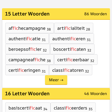
15 Letter Woorden
86 Woorden
af
fic
hecampagne
arti
fic
ialiteit
38
28
authenti
fic
atie
authenti
fic
eren
31
31
beroepsof
fic
ier
boscerti
fic
aten
32
32
campagneaf
fic
he
certi
fic
eerbaar
38
32
certi
fic
eringen
classi
fic
atoren
31
32
Meer →
16 Letter Woorden
46 Woorden
basiscerti
fic
aat
classi
fic
eerders
34
35