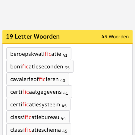
19 Letter Woorden
49 Woorden
beroepskwali
fic
atie
41
boni
fic
atieseconden
35
cavalerieof
fic
ieren
40
certi
fic
aatgegevens
41
certi
fic
atiesysteem
45
classi
fic
atiebureau
44
classi
fic
atieschema
45