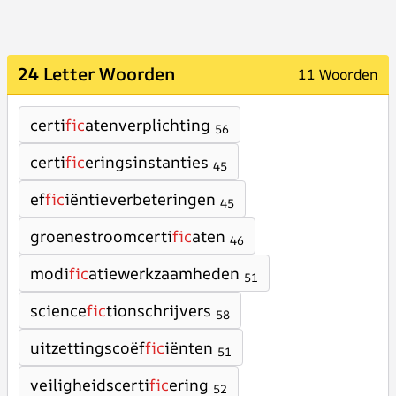
24 Letter Woorden
11 Woorden
certi
fic
atenverplichting
56
certi
fic
eringsinstanties
45
ef
fic
iëntieverbeteringen
45
groenestroomcerti
fic
aten
46
modi
fic
atiewerkzaamheden
51
science
fic
tionschrijvers
58
uitzettingscoëf
fic
iënten
51
veiligheidscerti
fic
ering
52