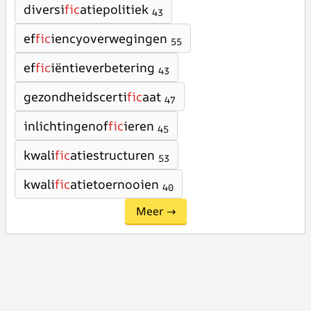
diversi
fic
atiepolitiek
43
ef
fic
iencyoverwegingen
55
ef
fic
iëntieverbetering
43
gezondheidscerti
fic
aat
47
inlichtingenof
fic
ieren
45
kwali
fic
atiestructuren
53
kwali
fic
atietoernooien
40
Meer →