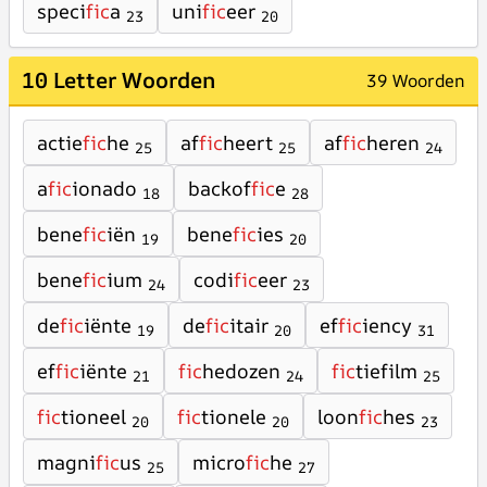
speci
fic
a
uni
fic
eer
23
20
10 Letter Woorden
39 Woorden
actie
fic
he
af
fic
heert
af
fic
heren
25
25
24
a
fic
ionado
backof
fic
e
18
28
bene
fic
iën
bene
fic
ies
19
20
bene
fic
ium
codi
fic
eer
24
23
de
fic
iënte
de
fic
itair
ef
fic
iency
19
20
31
ef
fic
iënte
fic
hedozen
fic
tiefilm
21
24
25
fic
tioneel
fic
tionele
loon
fic
hes
20
20
23
magni
fic
us
micro
fic
he
25
27