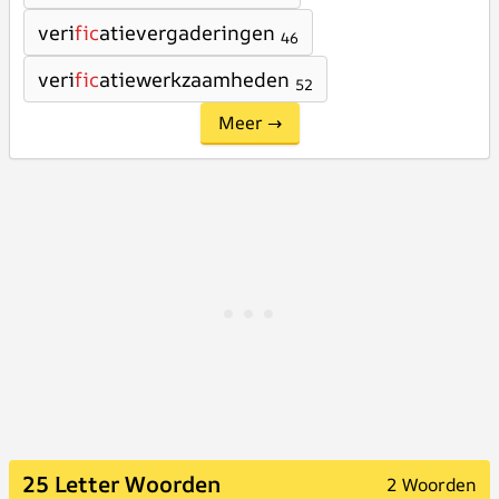
veri
fic
atievergaderingen
46
veri
fic
atiewerkzaamheden
52
Meer →
25 Letter Woorden
2 Woorden