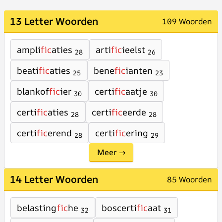
13 Letter Woorden
109 Woorden
ampli
fic
aties
arti
fic
ieelst
28
26
beati
fic
aties
bene
fic
ianten
25
23
blankof
fic
ier
certi
fic
aatje
30
30
certi
fic
aties
certi
fic
eerde
28
28
certi
fic
erend
certi
fic
ering
28
29
Meer →
14 Letter Woorden
85 Woorden
belasting
fic
he
boscerti
fic
aat
32
31