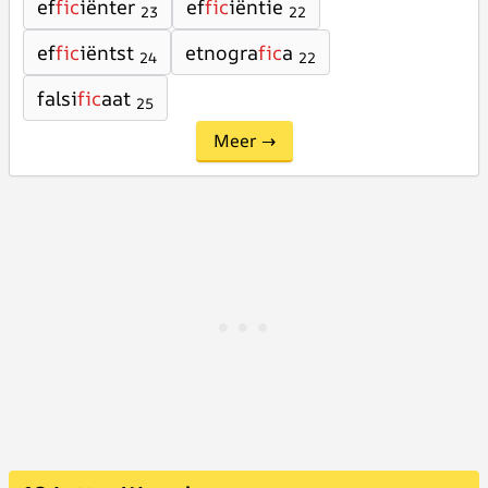
ef
fic
iënter
ef
fic
iëntie
23
22
ef
fic
iëntst
etnogra
fic
a
24
22
falsi
fic
aat
25
Meer →