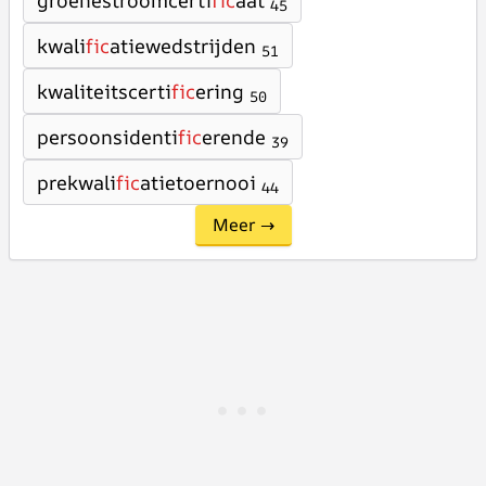
groenestroomcerti
fic
aat
45
kwali
fic
atiewedstrijden
51
kwaliteitscerti
fic
ering
50
persoonsidenti
fic
erende
39
prekwali
fic
atietoernooi
44
Meer →