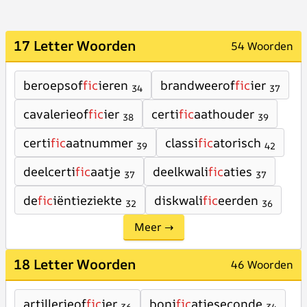
17 Letter Woorden
54 Woorden
beroepsof
fic
ieren
brandweerof
fic
ier
34
37
cavalerieof
fic
ier
certi
fic
aathouder
38
39
certi
fic
aatnummer
classi
fic
atorisch
39
42
deelcerti
fic
aatje
deelkwali
fic
aties
37
37
de
fic
iëntieziekte
diskwali
fic
eerden
32
36
Meer →
18 Letter Woorden
46 Woorden
artillerieof
fic
ier
boni
fic
atieseconde