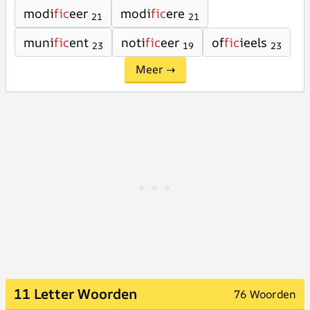
modi
fic
eer
modi
fic
ere
21
21
muni
fic
ent
noti
fic
eer
of
fic
ieels
23
19
23
Meer →
11 Letter Woorden
76 Woorden