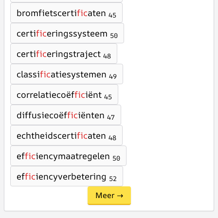
bromfietscerti
fic
aten
45
certi
fic
eringssysteem
50
certi
fic
eringstraject
48
classi
fic
atiesystemen
49
correlatiecoëf
fic
iënt
45
diffusiecoëf
fic
iënten
47
echtheidscerti
fic
aten
48
ef
fic
iencymaatregelen
50
ef
fic
iencyverbetering
52
Meer →