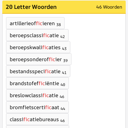
20 Letter Woorden
46 Woorden
artillerieof
fic
ieren
38
beroepsclassi
fic
atie
42
beroepskwali
fic
aties
43
beroepsonderof
fic
ier
39
bestandsspeci
fic
atie
41
brandstofef
fic
iëntie
40
breslowclassi
fic
atie
46
bromfietscerti
fic
aat
44
classi
fic
atiebureaus
46