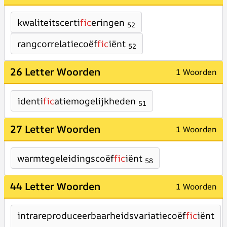
kwaliteitscerti
fic
eringen
52
rangcorrelatiecoëf
fic
iënt
52
26 Letter Woorden
1 Woorden
identi
fic
atiemogelijkheden
51
27 Letter Woorden
1 Woorden
warmtegeleidingscoëf
fic
iënt
58
44 Letter Woorden
1 Woorden
intrareproduceerbaarheidsvariatiecoëf
fic
iënt