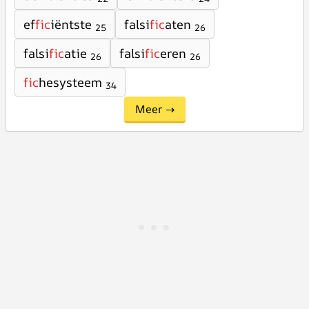
ef
fic
iëntste
falsi
fic
aten
25
26
falsi
fic
atie
falsi
fic
eren
26
26
fic
hesysteem
34
Meer →