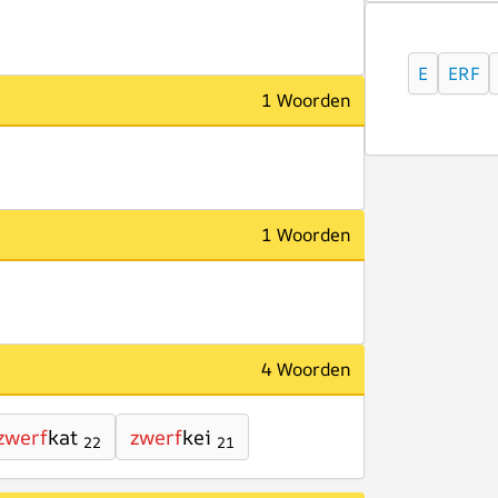
E
ERF
1 Woorden
1 Woorden
4 Woorden
zwerf
kat
zwerf
kei
22
21