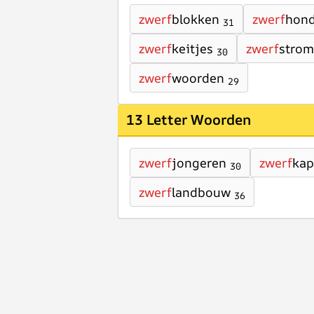
zwerf
blokken
zwerf
hond
31
zwerf
keitjes
zwerf
stro
30
zwerf
woorden
29
13 Letter Woorden
zwerf
jongeren
zwerf
kap
30
zwerf
landbouw
36