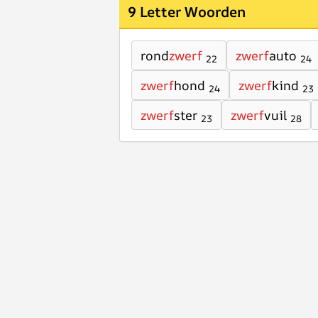
9 Letter Woorden
rond
zwerf
zwerf
auto
22
24
zwerf
hond
zwerf
kind
24
23
zwerf
ster
zwerf
vuil
23
28