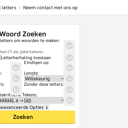
letters
|
Neem contact met ons op
Woord Zoeken
 letters om woorden te maken:
ken (*) als jokertekens.
Letterherhaling toestaan
Eindigen op:
:
Lengte:
rs:
Zonder deze letters:
akritische Tekens:
eavanceerde Opties
↓
Zoeken