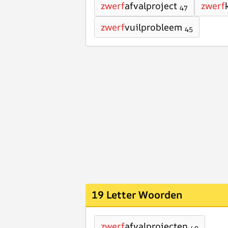
zwerf
afvalproject
zwerf
47
zwerf
vuilprobleem
45
19 Letter Woorden
zwerf
afvalprojecten