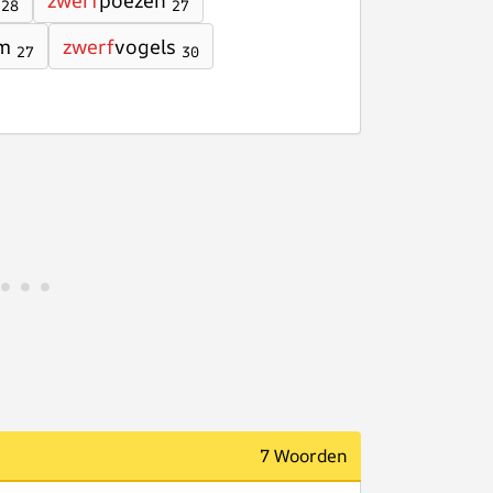
zwerf
poezen
28
27
m
zwerf
vogels
27
30
7 Woorden