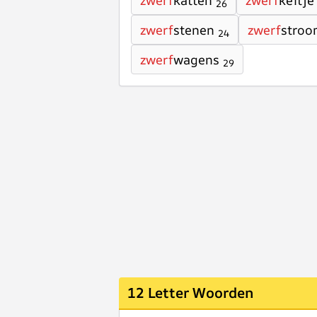
zwerf
katten
zwerf
keitje
26
zwerf
stenen
zwerf
stroo
24
zwerf
wagens
29
12 Letter Woorden