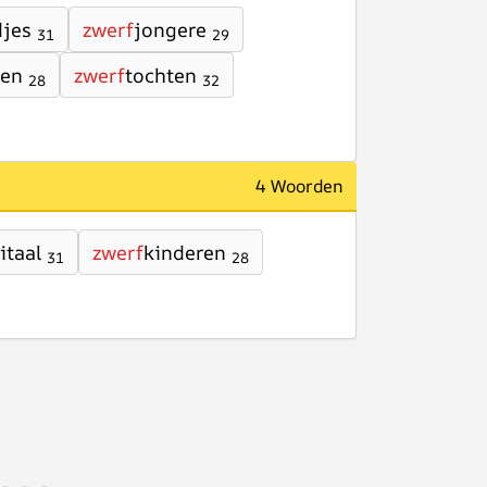
jes
zwerf
jongere
31
29
men
zwerf
tochten
28
32
4 Woorden
itaal
zwerf
kinderen
31
28