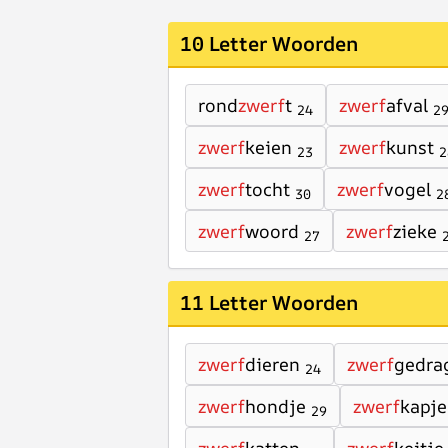
10 Letter Woorden
rond
zwerf
t
zwerf
afval
24
2
zwerf
keien
zwerf
kunst
23
2
zwerf
tocht
zwerf
vogel
30
2
zwerf
woord
zwerf
zieke
27
11 Letter Woorden
zwerf
dieren
zwerf
gedra
24
zwerf
hondje
zwerf
kapje
29