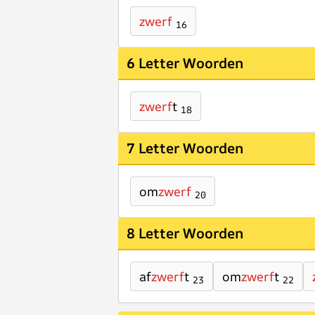
zwerf
16
6 Letter Woorden
zwerf
t
18
7 Letter Woorden
om
zwerf
20
8 Letter Woorden
af
zwerf
t
om
zwerf
t
23
22