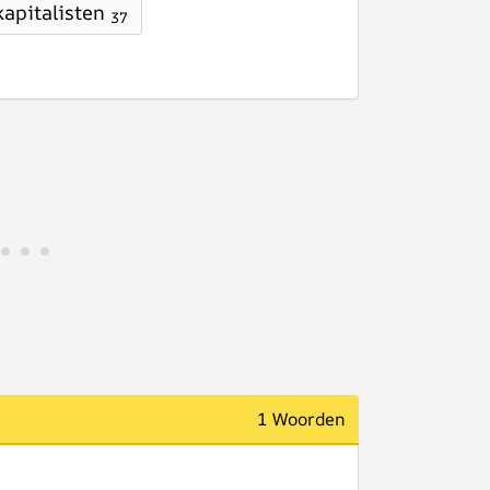
kapitalisten
37
1 Woorden