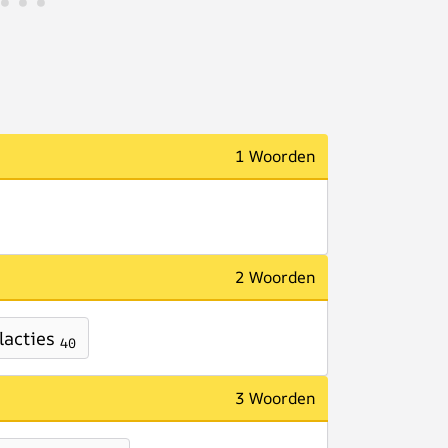
1 Woorden
2 Woorden
lacties
40
3 Woorden