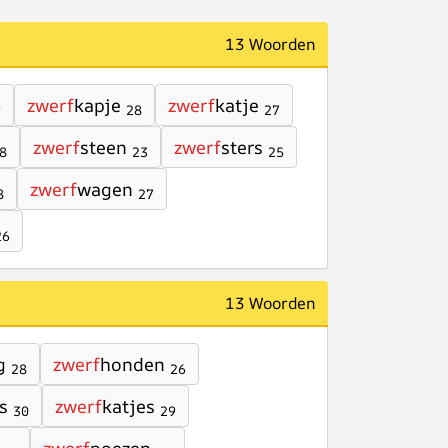
13 Woorden
zwerf
kapje
zwerf
katje
9
28
27
zwerf
steen
zwerf
sters
8
23
25
zwerf
wagen
8
27
26
13 Woorden
g
zwerf
honden
28
26
s
zwerf
katjes
30
29