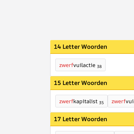
14 Letter Woorden
zwerf
vuilactie
38
15 Letter Woorden
zwerf
kapitalist
zwerf
vui
35
17 Letter Woorden