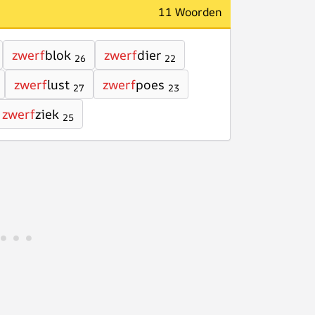
11 Woorden
zwerf
blok
zwerf
dier
26
22
zwerf
lust
zwerf
poes
27
23
zwerf
ziek
25