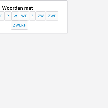
Woorden met _
F
R
W
WE
Z
ZW
ZWE
ZWERF