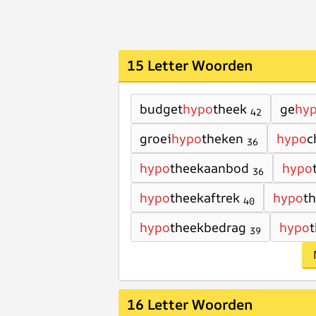
15 Letter Woorden
budget
hypo
theek
ge
hy
42
groei
hypo
theken
hypo
c
36
hypo
theekaanbod
hypo
36
hypo
theekaftrek
hypo
t
40
hypo
theekbedrag
hypo
t
39
16 Letter Woorden