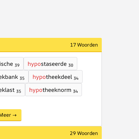
17 Woorden
tische
hypo
staseerde
39
30
ekbank
hypo
theekdeel
35
34
eklast
hypo
theeknorm
35
34
Meer →
29 Woorden