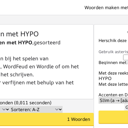
Woorden maken met 
n met HYPO
Herschik deze
en met HYPO
,gesorteerd
Gebruik asteris
 bij het spelen van
Beginnen met:
e, WordFeud en Wordle of om het
Met deze reeks
 het schrijven.
r verfijnen met behulp van het
Met deze lette
Accenten en Di
onden (0,011 seconden)
G
1 Woorden