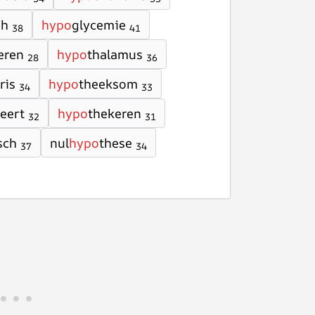
ch
hypo
glycemie
38
41
eren
hypo
thalamus
28
36
ris
hypo
theeksom
34
33
eert
hypo
thekeren
32
31
sch
nul
hypo
these
37
34