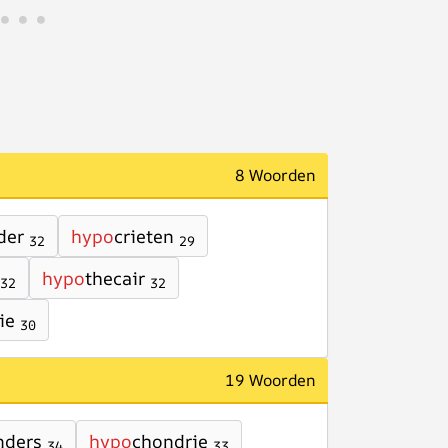
8 Woorden
der
hypo
crieten
32
29
hypo
thecair
32
32
ie
30
19 Woorden
nders
hypo
chondrie
34
33