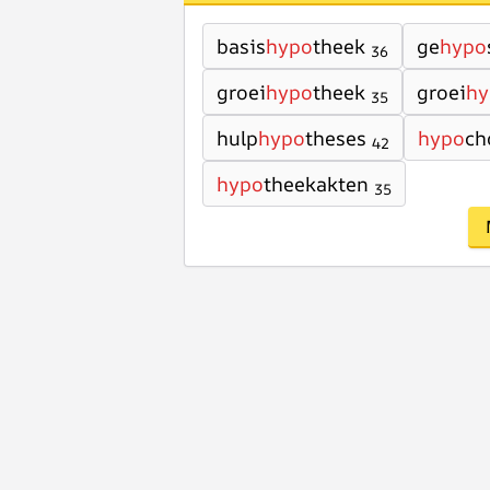
basis
hypo
theek
ge
hypo
36
groei
hypo
theek
groei
hy
35
hulp
hypo
theses
hypo
ch
42
hypo
theekakten
35