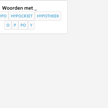
Woorden met _
YPO
HYPOCRIET
HYPOTHEEK
O
P
PO
Y