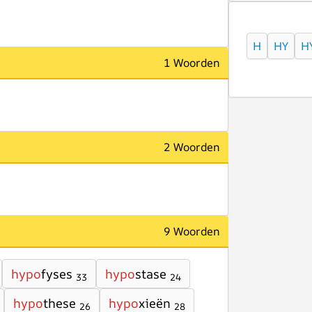
H
HY
H
1 Woorden
2 Woorden
9 Woorden
hypo
fyses
hypo
stase
33
24
hypo
these
hypo
xieën
26
28