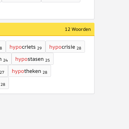
12 Woorden
hypo
criets
hypo
crisie
8
29
28
n
hypo
stasen
24
25
hypo
theken
27
28
28