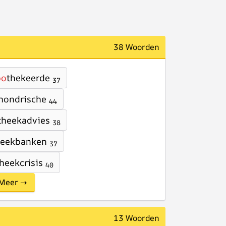
38 Woorden
po
thekeerde
37
hondrische
44
theekadvies
38
heekbanken
37
heekcrisis
40
Meer →
13 Woorden