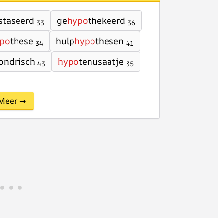
staseerd
ge
hypo
thekeerd
33
36
po
these
hulp
hypo
thesen
34
41
ondrisch
hypo
tenusaatje
43
35
Meer →