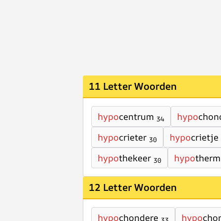
11 Letter Woorden
hypo
centrum
hypo
chon
34
hypo
crieter
hypo
crietje
30
hypo
thekeer
hypo
therm
30
12 Letter Woorden
hypo
chondere
hypo
cho
33