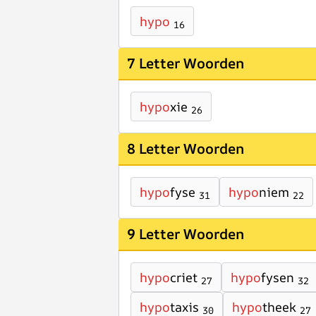
hypo
16
7 Letter Woorden
hypo
xie
26
8 Letter Woorden
hypo
fyse
hypo
niem
31
22
9 Letter Woorden
hypo
criet
hypo
fysen
27
32
hypo
taxis
hypo
theek
30
27