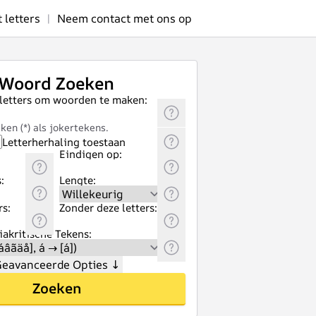
letters
|
Neem contact met ons op
Woord Zoeken
 letters om woorden te maken:
ken (*) als jokertekens.
Letterherhaling toestaan
Eindigen op:
:
Lengte:
rs:
Zonder deze letters:
akritische Tekens:
eavanceerde Opties
↓
Zoeken