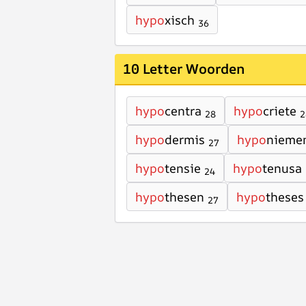
hypo
xisch
36
10 Letter Woorden
hypo
centra
hypo
criete
28
2
hypo
dermis
hypo
nieme
27
hypo
tensie
hypo
tenusa
24
hypo
thesen
hypo
theses
27