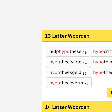
13 Letter Woorden
hulp
hypo
these
hypo
cri
40
hypo
theekakte
hypo
the
34
hypo
theekgeld
hypo
the
36
hypo
theekvorm
37
14 Letter Woorden