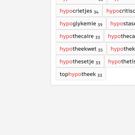
hypo
crietjes
hypo
critis
34
hypo
glykemie
hypo
stas
39
hypo
thecaire
hypo
theca
33
hypo
theekwet
hypo
thek
35
hypo
thesetje
hypo
theti
33
top
hypo
theek
33