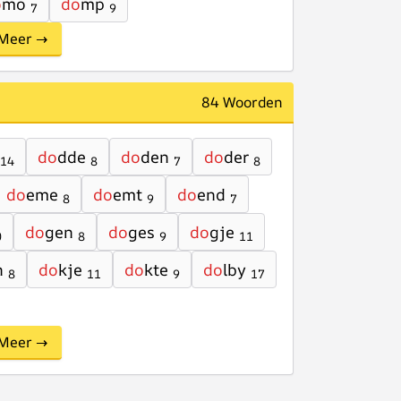
o
mo
do
mp
7
9
Meer →
84 Woorden
do
dde
do
den
do
der
14
8
7
8
do
eme
do
emt
do
end
8
9
7
do
gen
do
ges
do
gje
0
8
9
11
n
do
kje
do
kte
do
lby
8
11
9
17
Meer →