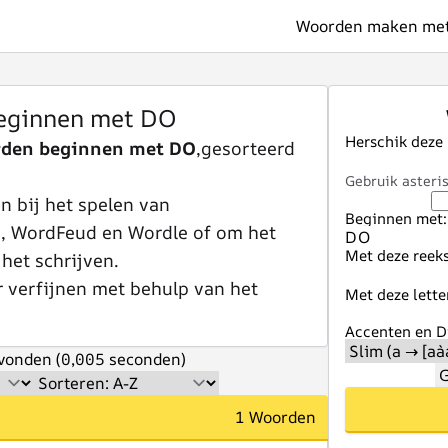
Woorden maken met 
eginnen met DO
Herschik deze
rden beginnen met DO
,gesorteerd
Gebruik asteris
 bij het spelen van
Beginnen met:
e, WordFeud en Wordle of om het
Met deze reeks
 het schrijven.
r verfijnen met behulp van het
Met deze lette
Accenten en Di
vonden (0,005 seconden)
G
1 Woorden