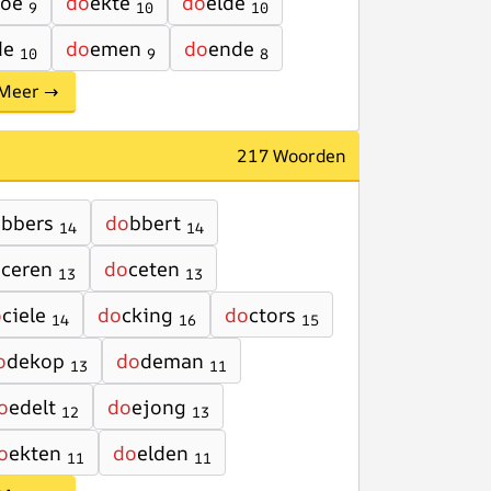
koe
do
ekte
do
elde
9
10
10
de
do
emen
do
ende
10
9
8
Meer →
217 Woorden
o
bbers
do
bbert
14
14
o
ceren
do
ceten
13
13
o
ciele
do
cking
do
ctors
14
16
15
o
dekop
do
deman
13
11
o
edelt
do
ejong
12
13
o
ekten
do
elden
11
11