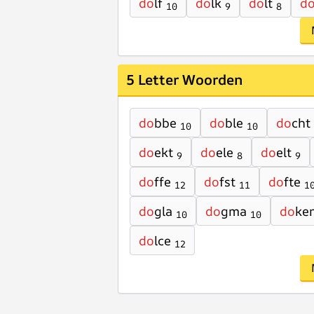
do
lf
do
lk
do
lt
d
10
9
8
5 Letter Woorden
do
bbe
do
ble
do
cht
10
10
do
ekt
do
ele
do
elt
9
8
9
do
ffe
do
fst
do
fte
12
11
1
do
gla
do
gma
do
ke
10
10
do
lce
12