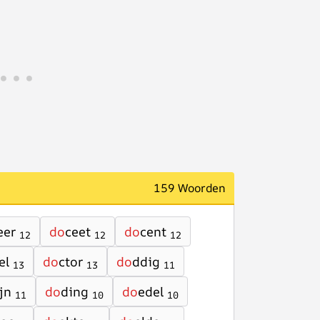
159 Woorden
eer
do
ceet
do
cent
12
12
12
el
do
ctor
do
ddig
13
13
11
jn
do
ding
do
edel
11
10
10