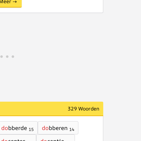
Meer →
329 Woorden
do
bberde
do
bberen
15
14