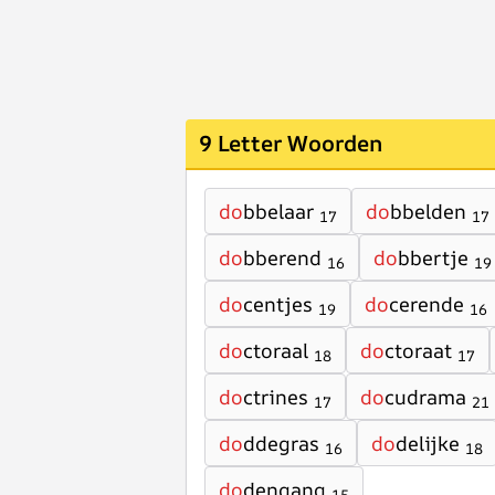
9 Letter Woorden
do
bbelaar
do
bbelden
17
17
do
bberend
do
bbertje
16
19
do
centjes
do
cerende
19
16
do
ctoraal
do
ctoraat
18
17
do
ctrines
do
cudrama
17
21
do
ddegras
do
delijke
16
18
do
dengang