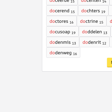
do
ceerde
do
centen
15
14
do
cerend
do
chters
15
19
do
ctores
do
ctrine
16
15
do
cusoap
do
ddelen
19
13
do
denmis
do
denrit
13
12
do
denweg
16