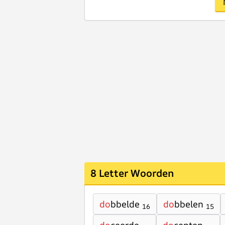
8 Letter Woorden
do
bbelde
do
bbelen
16
15