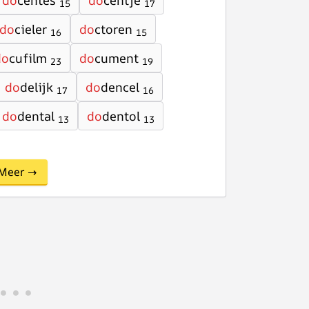
do
centes
do
centje
15
17
do
cieler
do
ctoren
16
15
do
cufilm
do
cument
23
19
do
delijk
do
dencel
17
16
do
dental
do
dentol
13
13
Meer →