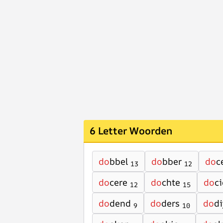
6 Letter Woorden
do
bbel
do
bber
do
c
13
12
do
cere
do
chte
do
ci
12
15
do
dend
do
ders
do
di
9
10