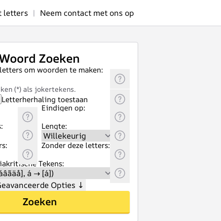
letters
|
Neem contact met ons op
Woord Zoeken
 letters om woorden te maken:
ken (*) als jokertekens.
Letterherhaling toestaan
Eindigen op:
:
Lengte:
rs:
Zonder deze letters:
akritische Tekens:
eavanceerde Opties
↓
Zoeken