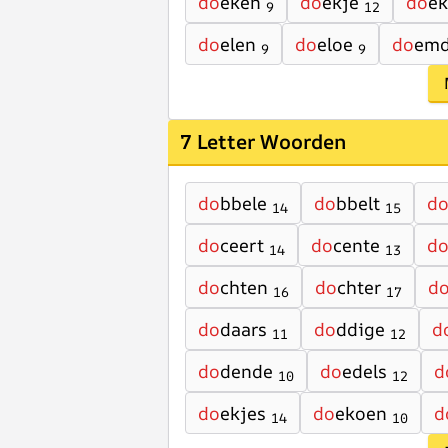
do
eken
do
ekje
do
e
9
12
do
elen
do
eloe
do
em
9
9
7 Letter Woorden
do
bbele
do
bbelt
d
14
15
do
ceert
do
cente
d
14
13
do
chten
do
chter
d
16
17
do
daars
do
ddige
d
11
12
do
dende
do
edels
d
10
12
do
ekjes
do
ekoen
d
14
10