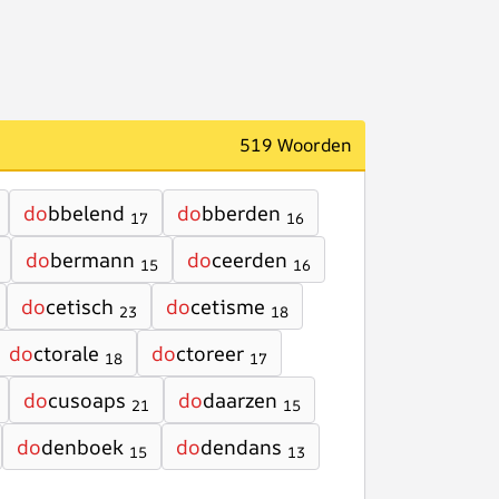
519 Woorden
do
bbelend
do
bberden
17
16
do
bermann
do
ceerden
15
16
do
cetisch
do
cetisme
23
18
do
ctorale
do
ctoreer
18
17
do
cusoaps
do
daarzen
21
15
do
denboek
do
dendans
15
13