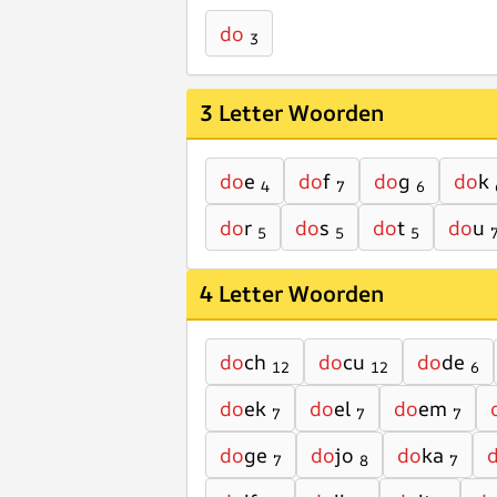
do
3
3 Letter Woorden
do
e
do
f
do
g
do
k
4
7
6
do
r
do
s
do
t
do
u
5
5
5
4 Letter Woorden
do
ch
do
cu
do
de
12
12
6
do
ek
do
el
do
em
7
7
7
do
ge
do
jo
do
ka
7
8
7