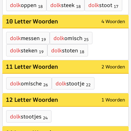
dolk
oppen
dolk
steek
dolk
stoot
18
18
17
10 Letter Woorden
4 Woorden
dolk
messen
dolk
omisch
19
25
dolk
steken
dolk
stoten
19
18
11 Letter Woorden
2 Woorden
dolk
omische
dolk
stootje
26
22
12 Letter Woorden
1 Woorden
dolk
stootjes
24