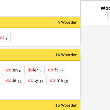
Woo
4 Woorden
ol
t
8
14 Woorden
dol
en
dol
er
dol
ft
8
9
12
dol
le
dol
ly
dol
ma
10
17
10
15 Woorden