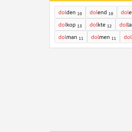
dol
den
dol
end
dol
e
10
10
dol
kop
dol
kte
dol
la
13
12
dol
man
dol
men
dol
11
11