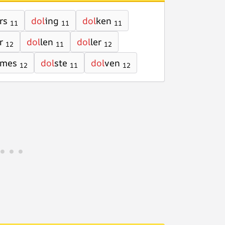
rs
dol
ing
dol
ken
11
11
11
r
dol
len
dol
ler
12
11
12
mes
dol
ste
dol
ven
12
11
12