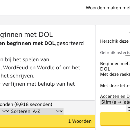
Woorden maken met 
ginnen met DOL
Herschik deze
en beginnen met DOL
,gesorteerd
Gebruik asteris
 bij het spelen van
Beginnen met:
e, WordFeud en Wordle of om het
Met deze reeks
 het schrijven.
r verfijnen met behulp van het
Met deze lette
Accenten en Di
onden (0,018 seconden)
G
1 Woorden