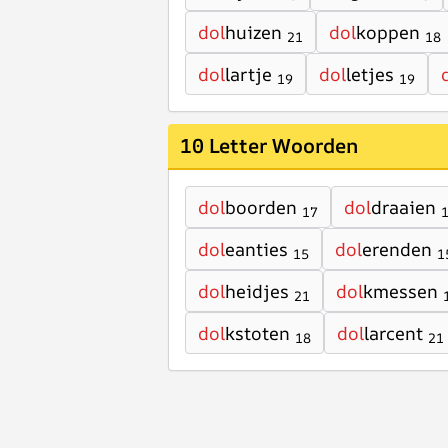
dol
huizen
dol
koppen
21
18
dol
lartje
dol
letjes
19
19
10 Letter Woorden
dol
boorden
dol
draaien
17
dol
eanties
dol
erenden
15
1
dol
heidjes
dol
kmessen
21
dol
kstoten
dol
larcent
18
21