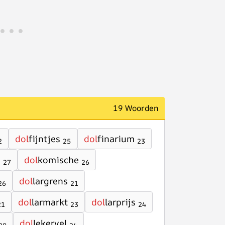
19 Woorden
dol
fijntjes
dol
finarium
2
25
23
g
dol
komische
27
26
dol
largrens
26
21
dol
larmarkt
dol
larprijs
21
23
24
dol
lekervel