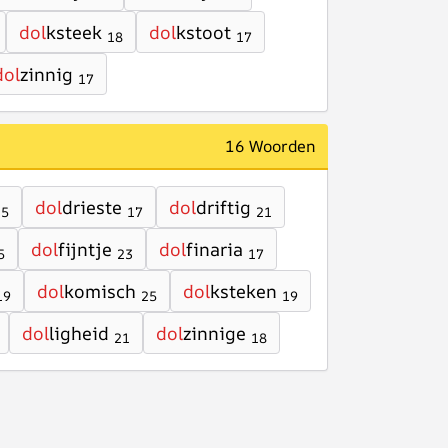
dol
ksteek
dol
kstoot
18
17
dol
zinnig
17
16 Woorden
dol
drieste
dol
driftig
15
17
21
dol
fijntje
dol
finaria
5
23
17
dol
komisch
dol
ksteken
19
25
19
dol
ligheid
dol
zinnige
21
18