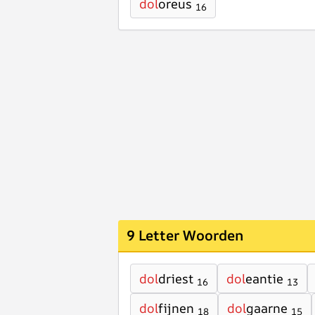
dol
oreus
16
9 Letter Woorden
dol
driest
dol
eantie
16
13
dol
fijnen
dol
gaarne
18
15