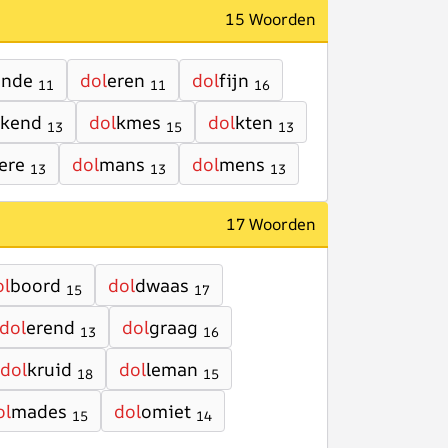
15 Woorden
ende
dol
eren
dol
fijn
11
11
16
kend
dol
kmes
dol
kten
13
15
13
lere
dol
mans
dol
mens
13
13
13
17 Woorden
ol
boord
dol
dwaas
15
17
dol
erend
dol
graag
13
16
dol
kruid
dol
leman
18
15
ol
mades
dol
omiet
15
14