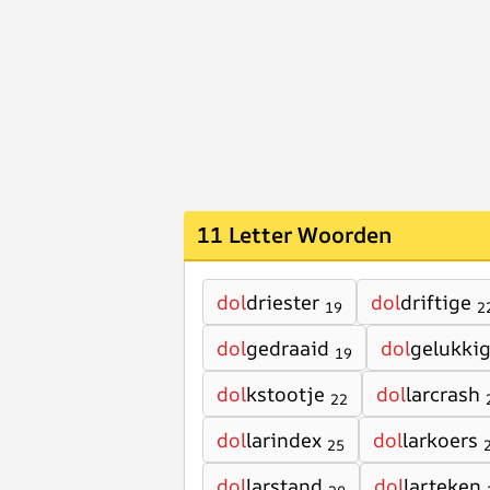
11 Letter Woorden
dol
driester
dol
driftige
19
2
dol
gedraaid
dol
gelukki
19
dol
kstootje
dol
larcrash
22
dol
larindex
dol
larkoers
25
dol
larstand
dol
larteken