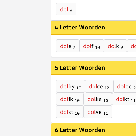
dol
6
4 Letter Woorden
dol
e
dol
f
dol
k
d
7
10
9
5 Letter Woorden
dol
by
dol
ce
dol
de
17
12
9
dol
ik
dol
ke
dol
kt
10
10
11
dol
st
dol
ve
10
11
6 Letter Woorden