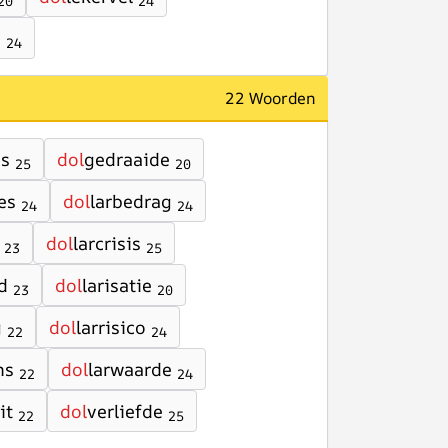
20
24
d
24
22 Woorden
ms
dol
gedraaide
25
20
es
dol
larbedrag
24
24
dol
larcrisis
23
25
d
dol
larisatie
23
20
g
dol
larrisico
22
24
ns
dol
larwaarde
22
24
it
dol
verliefde
22
25