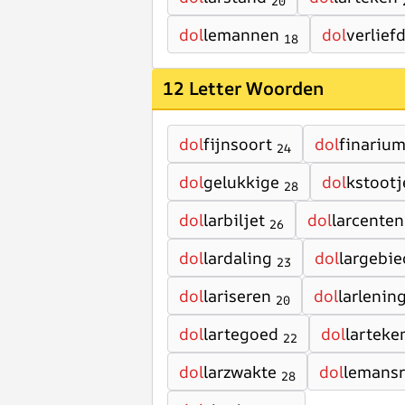
20
dol
lemannen
dol
verlief
18
12 Letter Woorden
dol
fijnsoort
dol
finariu
24
dol
gelukkige
dol
kstootj
28
dol
larbiljet
dol
larcenten
26
dol
lardaling
dol
largebie
23
dol
lariseren
dol
larlenin
20
dol
lartegoed
dol
larteke
22
dol
larzwakte
dol
lemansr
28