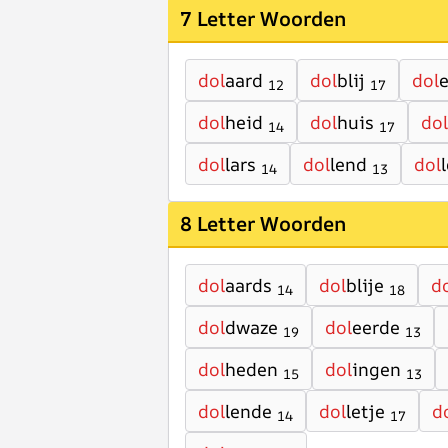
7 Letter Woorden
dol
aard
dol
blij
dol
12
17
dol
heid
dol
huis
dol
14
17
dol
lars
dol
lend
dol
14
13
8 Letter Woorden
dol
aards
dol
blije
d
14
18
dol
dwaze
dol
eerde
19
13
dol
heden
dol
ingen
15
13
dol
lende
dol
letje
d
14
17