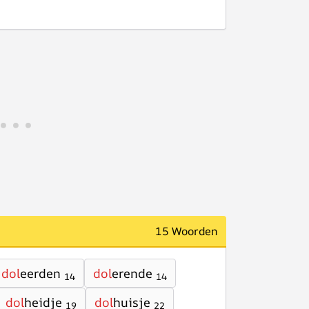
15 Woorden
dol
eerden
dol
erende
14
14
dol
heidje
dol
huisje
19
22