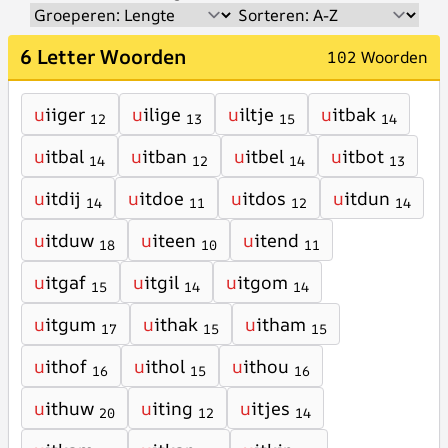
6 Letter Woorden
102 Woorden
u
iiger
u
ilige
u
iltje
u
itbak
12
13
15
14
u
itbal
u
itban
u
itbel
u
itbot
14
12
14
13
u
itdij
u
itdoe
u
itdos
u
itdun
14
11
12
14
u
itduw
u
iteen
u
itend
18
10
11
u
itgaf
u
itgil
u
itgom
15
14
14
u
itgum
u
ithak
u
itham
17
15
15
u
ithof
u
ithol
u
ithou
16
15
16
u
ithuw
u
iting
u
itjes
20
12
14