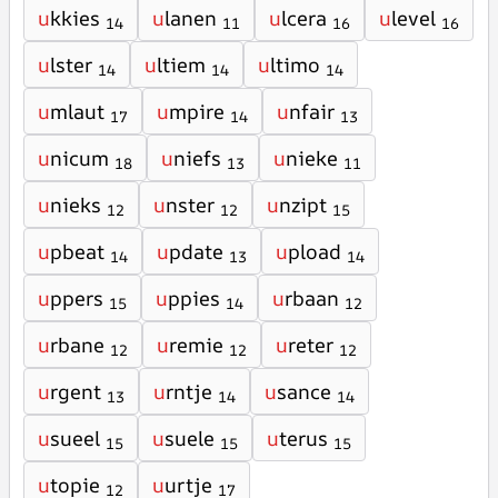
u
kkies
u
lanen
u
lcera
u
level
14
11
16
16
u
lster
u
ltiem
u
ltimo
14
14
14
u
mlaut
u
mpire
u
nfair
17
14
13
u
nicum
u
niefs
u
nieke
18
13
11
u
nieks
u
nster
u
nzipt
12
12
15
u
pbeat
u
pdate
u
pload
14
13
14
u
ppers
u
ppies
u
rbaan
15
14
12
u
rbane
u
remie
u
reter
12
12
12
u
rgent
u
rntje
u
sance
13
14
14
u
sueel
u
suele
u
terus
15
15
15
u
topie
u
urtje
12
17