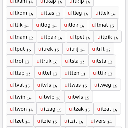
u
itkam
u
itkap
u
itkip
14
14
14
u
itkom
u
itlas
u
itleg
u
itlek
14
13
14
14
u
itlik
u
itlog
u
itlok
u
itmat
14
14
14
13
u
itnam
u
itpak
u
itpel
u
itpik
12
14
14
14
u
itput
u
itrek
u
itrij
u
itrit
16
13
14
12
u
itrol
u
itruk
u
itsla
u
itsta
13
16
13
12
u
ittap
u
ittel
u
itten
u
ittik
13
13
11
13
u
itval
u
itvis
u
itwas
u
itweg
15
14
15
16
u
itwin
u
itwip
u
itwis
14
16
15
u
itwon
u
itzag
u
itzak
u
itzat
14
15
15
14
u
itzet
u
itzie
u
itzit
u
ivers
14
13
14
14